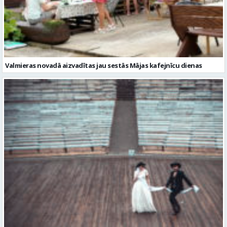
Valmieras novadā aizvadītas jau sestās Mājas kafejnīcu dienas
Valmiera gatava teātra svētkiem – sākas Valmieras vasaras teātra
festivāla nedēļa