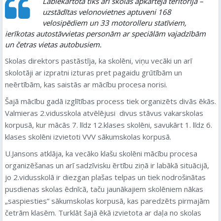
Labiekārtota tiks arī skolas apkārtējā teritorija –
uzstādītas velonovietnes aptuveni 168
velosipēdiem un 33 motorolleru statīviem,
ierīkotas autostāvvietas personām ar speciālām vajadzībām
un četras vietas autobusiem.
Skolas direktors pastāstīja, ka skolēni, viņu vecāki un arī
skolotāji ar izpratni izturas pret pagaidu grūtībām un
neērtībām, kas saistās ar mācību procesa norisi.
Šajā mācību gadā izglītības process tiek organizēts divās ēkās.
Valmieras 2.vidusskola atvēlējusi divus stāvus vakarskolas
korpusā, kur mācās 7. līdz 12.klases skolēni, savukārt 1. līdz 6.
klases skolēni izvietoti VVV sākumskolas korpusā.
U.Jansons atklāja, ka vecāko klašu skolēni mācību procesa
organizēšanas un arī sadzīvisku ērtību ziņā ir labākā situācijā,
jo 2.vidusskolā ir diezgan plašas telpas un tiek nodrošinātas
pusdienas skolas ēdnīcā, taču jaunākajiem skolēniem nākas
„saspiesties” sākumskolas korpusā, kas paredzēts pirmajām
četrām klasēm. Turklāt šajā ēkā izvietota ar daļa no skolas