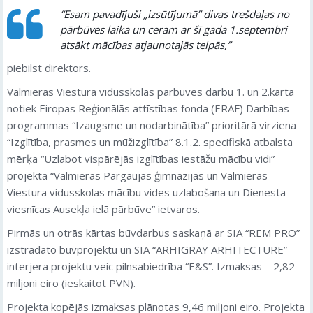
“Esam pavadījuši „izsūtījumā” divas trešdaļas no
pārbūves laika un ceram ar šī gada 1.septembri
atsākt mācības atjaunotajās telpās,”
piebilst direktors.
Valmieras Viestura vidusskolas pārbūves darbu 1. un 2.kārta
notiek Eiropas Reģionālās attīstības fonda (ERAF) Darbības
programmas “Izaugsme un nodarbinātība” prioritārā virziena
“Izglītība, prasmes un mūžizglītība” 8.1.2. specifiskā atbalsta
mērķa “Uzlabot vispārējās izglītības iestāžu mācību vidi”
projekta “Valmieras Pārgaujas ģimnāzijas un Valmieras
Viestura vidusskolas mācību vides uzlabošana un Dienesta
viesnīcas Ausekļa ielā pārbūve” ietvaros.
Pirmās un otrās kārtas būvdarbus saskaņā ar SIA “REM PRO”
izstrādāto būvprojektu un SIA “ARHIGRAY ARHITECTURE”
interjera projektu veic pilnsabiedrība “E&S”. Izmaksas – 2,82
miljoni eiro (ieskaitot PVN).
Projekta kopējās izmaksas plānotas 9,46 miljoni eiro. Projekta