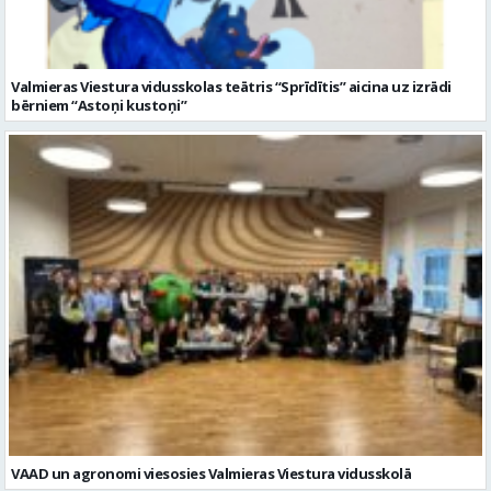
VAAD un agronomi viesosies Valmieras Viestura vidusskolā
Citi raksti šajā kategorijā: