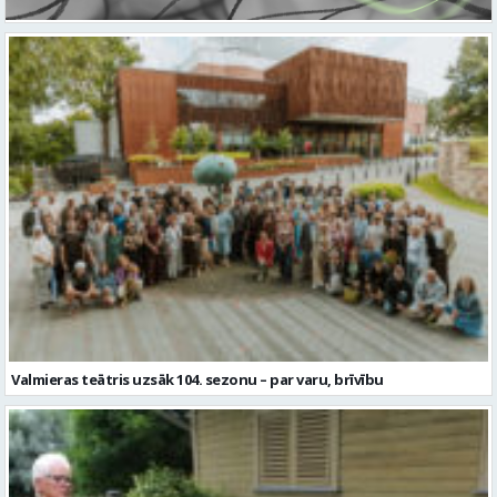
Valmieras teātris uzsāk 104. sezonu – par varu, brīvību