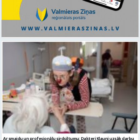
Ar smaidu un profesionālu sirdsiltumu: Dakteri Klauni uzsāk darbu
ar senioriem Vidzemes slimnīcā