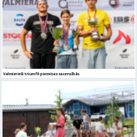
Valmierieši triumfē piemiņas sacensībās