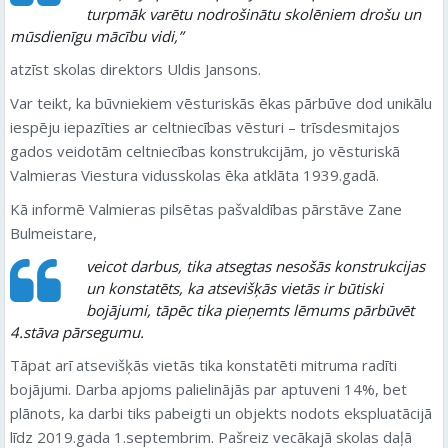
turpmāk varētu nodrošinātu skolēniem drošu un
mūsdienīgu mācību vidi,”
atzīst skolas direktors Uldis Jansons.
Var teikt, ka būvniekiem vēsturiskās ēkas pārbūve dod unikālu
iespēju iepazīties ar celtniecības vēsturi – trīsdesmitajos
gados veidotām celtniecības konstrukcijām, jo vēsturiskā
Valmieras Viestura vidusskolas ēka atklāta 1939.gadā.
Kā informē Valmieras pilsētas pašvaldības pārstāve Zane
Bulmeistare,
veicot darbus, tika atsegtas nesošās konstrukcijas
un konstatēts, ka atsevišķās vietās ir būtiski
bojājumi, tāpēc tika pieņemts lēmums pārbūvēt
4.stāva pārsegumu.
Tāpat arī atsevišķās vietās tika konstatēti mitruma radīti
bojājumi. Darba apjoms palielinājās par aptuveni 14%, bet
plānots, ka darbi tiks pabeigti un objekts nodots ekspluatācijā
līdz 2019.gada 1.septembrim. Pašreiz vecākajā skolas daļā