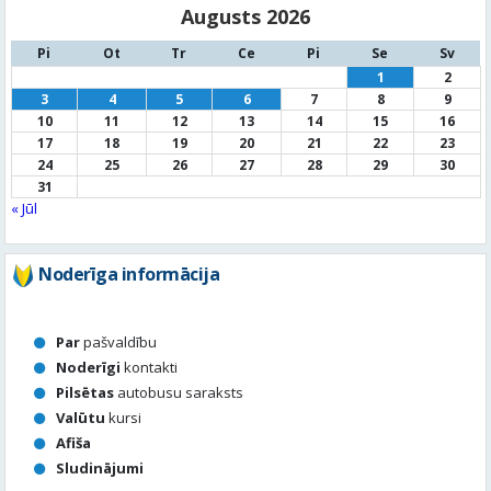
17
18
19
20
21
22
23
24
25
26
27
28
29
30
31
« Jūl
Noderīga informācija
Par
pašvaldību
Noderīgi
kontakti
Pilsētas
autobusu saraksts
Valūtu
kursi
Afiša
Sludinājumi
Aktuālais jautājums