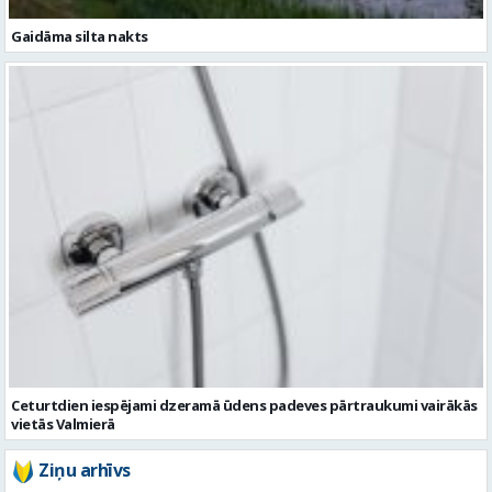
Ceturtdien iespējami dzeramā ūdens padeves pārtraukumi vairākās
vietās Valmierā
Ziņu arhīvs
Augusts 2026
Pi
Ot
Tr
Ce
Pi
Se
Sv
1
2
3
4
5
6
7
8
9
10
11
12
13
14
15
16