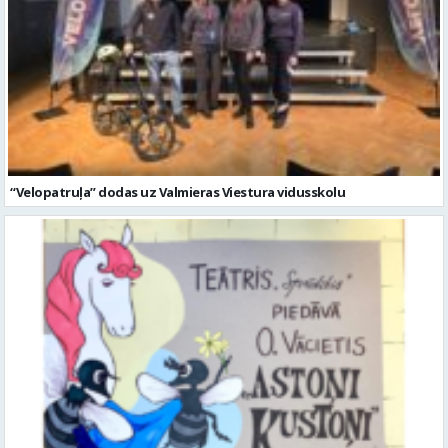
“Velopatruļa” dodas uz Valmieras Viestura vidusskolu
Valmieras Viestura vidusskolas teātris “Sprīdītis” aicina uz izrādi
bērniem “Astoņi kustoņi”