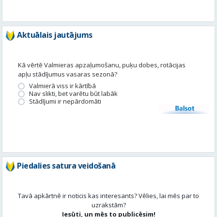
Kā vērtē Valmieras apzaļumošanu, puķu dobes, rotācijas
apļu stādījumus vasaras sezonā?
Valmierā viss ir kārtībā
Nav slikti, bet varētu būt labāk
Stādījumi ir nepārdomāti
Balsot
Piedalies satura veidošanā
Tavā apkārtnē ir noticis kas interesants? Vēlies, lai mēs par to
uzrakstām?
Iesūti, un mēs to publicēsim!