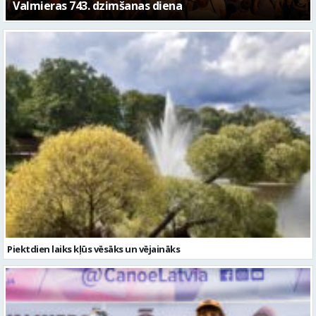
Piektdien laiks kļūs vēsāks un vējaināks