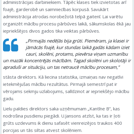
administrācijas darbiniekiem. Tāpēc klases tiek izvietotas arī
foajē, garderobē un saimniecības korpusā. Savukārt
administrācija atrodas norobežotā telpā gaitenī. Lai varētu
organizēt mācību procesu pārbūves laikā, sākumskolas ēkā jau
iepriekšējos divos gados tika veiktas pārbūves.
„Pirmajās nedēļās bija grūti. Piemēram, ja klasei ir
jāmācās foajē, kur stundas laikā gadās kādam iziet
cauri, skolēni, protams, pievērsa viņam uzmanību
un mazāk koncentrējās mācībām. Tagad skolēni un skolotāji ir
apraduši ar situāciju, un tas netraucē mācību procesam,”
stāsta direktors. Kā liecina statistika, izmaiņas nav negatīvi
ietekmējušas mācību rezultātus. Pirmajā semestrī pat ir
vērojams sekmju uzlabojums, salīdzinot ar iepriekšējo mācību
gadu.
Lielu paldies direktors saka uzņēmumam „Kantīne B”, kas
nodrošina pusdienu piegādi. U.Jansons atzīst, ka tas ir ļoti
grūts uzdevums ik dienu safasēt vienreizējos traukos 400
porcijas un tās siltas atvest skolēniem.