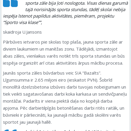
sporta zāle bija ļoti noslogota. Visas dienas garumā
tajā norisinājās sporta stundas, tādēļ skolai nebija
iespēja īstenot papildus aktivitātes, piemēram, projektu
“
Sporto visa klase”
”,
skaidroja U.Jansons
Pārbūves ietvaros pie skolas top plaša, jauna sporta zāle ar
diviem laukumiem un manēžas zonu. Tādējādi, izmantojot
abas zāles, vienlaikus varēs notikt trīs sporta stundas un būs
iespēja organizēt arī citas aktivitātes ārpus mācību procesa.
Jaunās sporta zāles būvdarbus veic SIA “Bazalts”.
Līgumsumma ir 2.65 miljoni eiro (ieskaitot PVN). Šobrīd
monolītā dzelzsbetona izbūves darbi tuvojas nobeigumam un
tiek veikti sagatavošanas darbi koka karkasa un sendvičpaneļu
montāžai. Padarīts ir viena piektā daļa no kopējā darba
apjoma. Pēc darbietilpīgās betonēšanas darbi ritēs raitāk, un
būvnieki ir pārliecināti, ka jaunajā mācību gadā skolēni varēs
sportot jau jaunajā hallē.