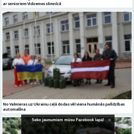
No Valmieras uz Ukrainu ceļā dodas vēl viena humānās palīdzības
automašīna
Seko jaunumiem mūsu Facebook lapā!