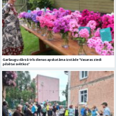
Garšaugu dārzā trīs dienas apskatāma izstāde “Vasaras ziedi
pilsētai svētkos”