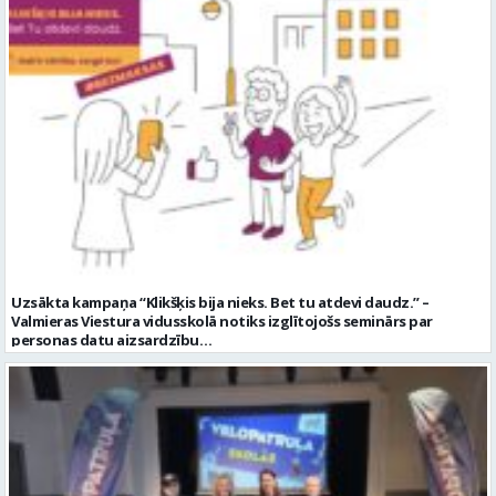
Uzsākta kampaņa “Klikšķis bija nieks. Bet tu atdevi daudz.” –
Valmieras Viestura vidusskolā notiks izglītojošs seminārs par
personas datu aizsardzību…