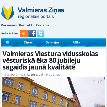
Par mums
Kontakti
Reklāma
Autorizēties:
Ziņas
Galerijas
Afiša
Sludinājumi
Reklāmraksti
Valmieras Viestura vidusskolas
vēsturiskā ēka 80.jubileju
sagaidīs jaunā kvalitātē
14.03.2019 14:25,
Autors:
Valmieras Ziņas