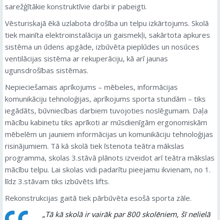
sarežģītākie konstruktīvie darbi ir pabeigti.
Vēsturiskajā ēkā uzlabota drošība un telpu izkārtojums. Skolā
tiek mainīta elektroinstalācija un gaismekļi, sakārtota apkures
sistēma un ūdens apgāde, izbūvēta pieplūdes un nosūces
ventilācijas sistēma ar rekuperāciju, kā arī jaunas
ugunsdrošības sistēmas.
Nepieciešamais aprīkojums – mēbeles, informācijas
komunikāciju tehnoloģijas, aprīkojums sporta stundām – tiks
iegādāts, būvniecības darbiem tuvojoties noslēgumam. Daļa
mācību kabinetu tiks aprīkoti ar mūsdienīgām ergonomiskām
mēbelēm un jauniem informācijas un komunikāciju tehnoloģijas
risinājumiem. Tā kā skolā tiek īstenota teātra mākslas
programma, skolas 3.stāvā plānots izveidot arī teātra mākslas
mācību telpu. Lai skolas vidi padarītu pieejamu ikvienam, no 1.
līdz 3.stāvam tiks izbūvēts lifts.
Rekonstrukcijas gaitā tiek pārbūvēta esošā sporta zāle.
„Tā kā skolā ir vairāk par 800 skolēniem, šī nelielā