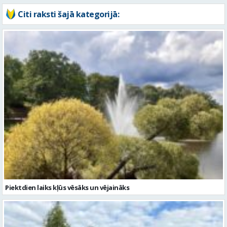
Piektdien laiks kļūs vēsāks un vējaināks