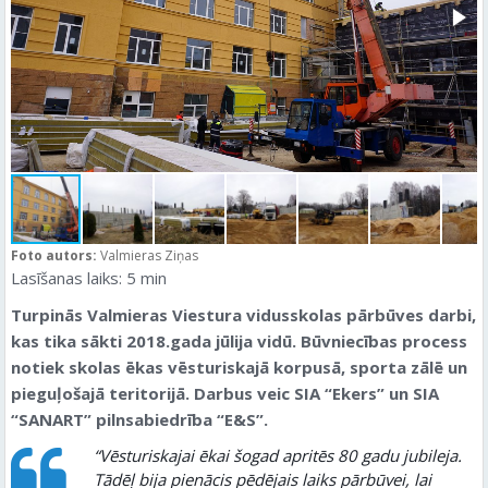
Foto autors:
Valmieras Ziņas
Lasīšanas laiks:
5
min
Turpinās Valmieras Viestura vidusskolas pārbūves darbi,
kas tika sākti 2018.gada jūlija vidū. Būvniecības process
notiek skolas ēkas vēsturiskajā korpusā, sporta zālē un
pieguļošajā teritorijā. Darbus veic SIA “Ekers” un SIA
“SANART” pilnsabiedrība “E&S”.
“Vēsturiskajai ēkai šogad apritēs 80 gadu jubileja.
Tādēļ bija pienācis pēdējais laiks pārbūvei, lai