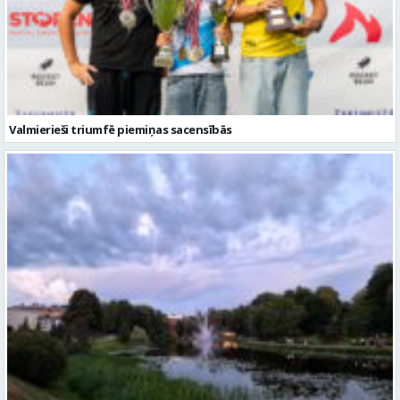
Valmierieši triumfē piemiņas sacensībās
Gaidāma silta nakts