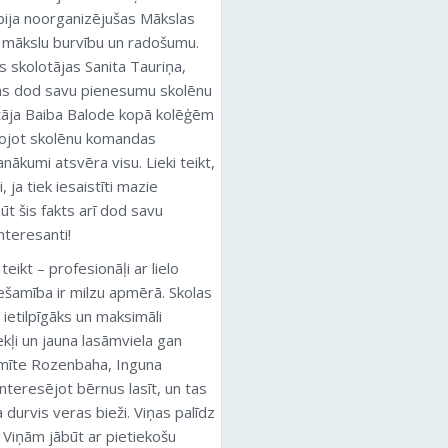
i bija noorganizējušas Mākslas
t mākslu burvību un radošumu.
s skolotājas Sanita Tauriņa,
uras dod savu pienesumu skolēnu
ītāja Baiba Balode kopā kolēģēm
vojot skolēnu komandas
ākumi atsvēra visu. Lieki teikt,
 ja tiek iesaistīti mazie
ūt šis fakts arī dod savu
nteresanti!
eikt – profesionāļi ar lielo
iešamība ir milzu apmērā. Skolas
u ietilpīgāks un maksimāli
kļi un jauna lasāmviela gan
rmīte Rozenbaha, Inguna
nteresējot bērnus lasīt, un tas
durvis veras bieži. Viņas palīdz
. Viņām jābūt ar pietiekošu