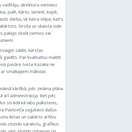
 vadītāju, direktora vietnieci
na, pulē, kārto, laminē, kopē,
dz darbu, lai katra telpa, katrs
sakārtots. Droša un skaista vide
s pabijis skolā ciemos vai
kumiem.
svaigie salāti, karstas
 gaidīts. Par kvalitatīvu maltīti
venā pavāre Iveta Kazaka ne
rī ar smalkajiem mākslas
 zināmā kārtībā, pēc zināma plāna
ā arī administrācija. Bet pēc
īvs strādā kā labs pulkstenis,
ra Pavloviča sagatavo dažus
nu lietas un sakārto arhīvu.
ido stundu sarakstu, grafikus
zei, veic stundu izmaiņas un