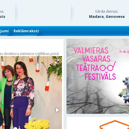
na,
Vārda dienas:
sts
Madara, Genoveva
ājumi
Reklāmraksti
 direktora vietniece izglītības jomā