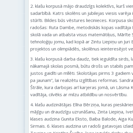
2. klašu korpusā mājo draudzīgs kolektīvs, kurš vie
sadarbībā. Katrs skolēns un jubilejas viesis varēja
stūrīti. Bildes būs vēstures liecinieces. Korpusa s
radošas: Ruta Dambe, metodiskās kopas vadītāja Ba
skolā vada un atbalsta visus matemātiķus, Mārīte Sa
tehnoloģiju jomu, kad kopā ar Zintu Liepiņu un Juri
projektos un olimpiādēs, skolēnus ieinteresējot ve
3. klašu korpusā darba daudz, tiek ieguldīta sirds, l
nākamajā skolas posmā, būtu drošs un stabils pam
justos gaidīti un mīlēti. Skolotājas pirms 3 gadiem
pa jaunam”, lai realizētu izglītības reformas. Sandr
Štrāle, kura darbojas arī karjeras jomā, un Lāsma 
vadītāja, cilvēks ar milzu atbildību un nosvērtību.
4. klašu audzinātājas Elīna Bērziņa, kuras pieskārien
mājīgu un draudzīgu uzrunāšanu, Zinta Liepiņa, Ivet
klases audzina Gunita Eksto, Baiba Balode, Aiga K
Sirmais. 6. klases audzina un radoši gatavojas izlai