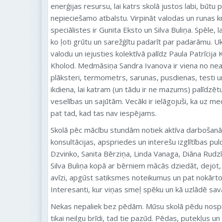
enerģijas resursu, lai katrs skolā justos labi, būt
nepieciešamo atbalstu. Virpināt valodas un runas kr
speciālistes ir Gunita Eksto un Silva Buliņa. Spēle, 
ko ļoti grūtu un sarežģītu padarīt par padarāmu. U
valodu un iejusties kolektīvā palīdz Paula Patrīcij
Kholod. Medmāsiņa Sandra Ivanova ir viena no ne
plāksteri, termometrs, sarunas, pusdienas, testi u
ikdiena, lai katram (un tādu ir ne mazums) palīdzētu
veselības un sajūtām. Vecāki ir ielāgojuši, ka uz m
pat tad, kad tas nav iespējams.
Skolā pēc mācību stundām notiek aktīva darbošanā
konsultācijas, apspriedes un interešu izglītības pulc
Dzvinko, Sanita Bērziņa, Linda Vanaga, Diāna Rudzīt
Silva Buliņa kopā ar bērniem mācās dziedāt, dejot, šū
avīzi, apgūst satiksmes noteikumus un pat nokārto 
Interesanti, kur viņas smeļ spēku un kā uzlādē sav
Nekas nepaliek bez pēdām. Mūsu skolā pēdu nospie
tikai neilgu brīdi, tad tie pazūd. Pēdas, putekļus 