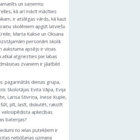
u pamanīts un saņemtu
elles, kā arī mācīt mācīties
laikam, ir atslēgas vārds, kā kaut
kraiņu skolēniem apgūt latviešu
a Kreile, Marta Kakse un Oksana
aizstājamām personām skolā:
n aukstuma apsējs ir viņas
 atkal atgriezties pie labas
edmāsiņas zvaniem ir jāatbild
s: pagarinātās dienas grupa,
iņi. Skolotājas Evita Vāpa, Evija
e, Larisa Stivriņa, Inese Kuple,
t, pīt, lasīt, diskutēt, rakstīt
velosipēdista apliecības.
as baterijas?
dumi no ielas putekļiem ir
un citas nebūšanas uzmana