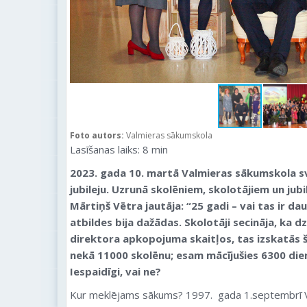
Foto autors:
Valmieras sākumskola
Lasīšanas laiks:
8
min
2023. gada 10. martā Valmieras sākumskola sv
jubileju. Uzrunā skolēniem, skolotājiem un jubi
Mārtiņš Vētra jautāja: “25 gadi – vai tas ir d
atbildes bija dažādas. Skolotāji secināja, ka dz
direktora apkopojuma skaitļos, tas izskatās šā
nekā 11000 skolēnu; esam mācījušies 6300 die
Iespaidīgi, vai ne?
Kur meklējams sākums? 1997. gada 1.septembrī Va