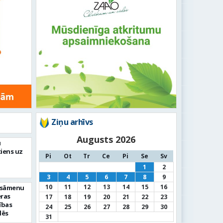
Ziņu arhīvs
Augusts 2026
u
iens uz
Pi
Ot
Tr
Ce
Pi
Se
Sv
1
2
3
4
5
6
7
8
9
10
11
12
13
14
15
16
ksāmenu
eras
17
18
19
20
21
22
23
ības
24
25
26
27
28
29
30
dēs
31