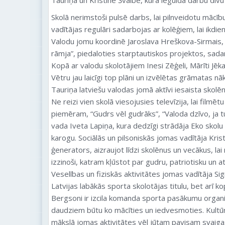
Tauriņa un Kristīne Švalbe, kura iegulda darbu divu
Skolā nerimstoši pulsē darbs, lai pilnveidotu māc
vadītājas regulāri sadarbojas ar kolēģiem, lai ikdie
Valodu jomu koordinē Jaroslava Hreškova-Sirmais, k
rāmja”, piedaloties starptautiskos projektos, sadar
Kopā ar valodu skolotājiem Inesi Zēģeli, Mārīti Jēk
Vētru jau laicīgi top plāni un izvēlētas grāmatas 
Tauriņa latviešu valodas jomā aktīvi iesaista skolē
Ne reizi vien skolā viesojusies televīzija, lai film
piemēram, “Gudrs vēl gudrāks”, “Valoda dzīvo, ja t
vada Iveta Lapiņa, kura dedzīgi strādāja Eko skolu
karogu. Sociālās un pilsoniskās jomas vadītāja Krist
ģenerators, aizraujot līdzi skolēnus un vecākus, lai 
izzinoši, katram kļūstot par gudru, patriotisku un at
Veselības un fiziskās aktivitātes jomas vadītāja Sig
Latvijas labākās sporta skolotājas titulu, bet arī kop
Bergsoni ir izcila komanda sporta pasākumu organ
daudziem būtu ko mācīties un iedvesmoties. Kult
mākslā jomas aktivitātes vēl jūtam pavisam svaigas.