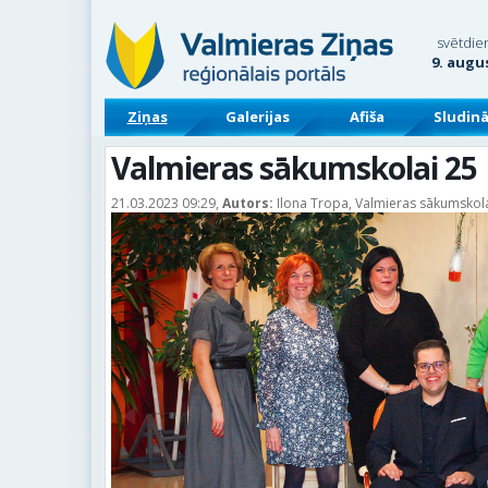
svētdie
9. augu
Ziņas
Galerijas
Afiša
Sludin
Valmieras sākumskolai 25
21.03.2023 09:29,
Autors:
Ilona Tropa, Valmieras sākumskolas