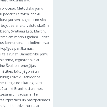
 klašu audzināšanā.
ību procesu. Metodisko jomu
nu padarītu aizvien labāku.
ura jau sen “izgājusi no skolas
bojoties ar citu valstu skolām.
absoni, Svetlanu Lāci, Mārtiņu
nākamajam mācību gadam. Sanita
nus konkursos, un skolēni uzvar.
ētu kopīgos panākumus,
u tajā runā”. Dabaszinību jomu
 sistēmā, iegūstot skolai
īne Švalbe ir enerģijas
mācīties būtu jēgpilni un
bildīgu cilvēku sabiedrībā.
ne Lūsiņa ne tikai ieguvusi
ā ar Ilzi Bruņinieci un Inesi
izēšanā un vadīšanā. Te
ūras izpratnes un pašizpausmes
 Vadītāja Silva Buliņa ar