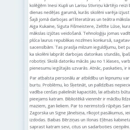
kolēģēm Inesi Kupli un Larisu Stivriņu kārtējo reiz
dienas nedēļas garumā, kurās skolēni varēja izjus
Šajā jomā darbojas arī literatūras un teātra māksla
Aiga Kukaine, Siguta Fišmeistere, Zeltīte Lūse, k
mākslas izjūtas veidošanā. Tehnoloģiju jomas vad
plūca laurus republikas nozīmes konkursā, sagata
sacensībām. Tas prasīja milzum ieguldījumu, bet pan
ka skolēni labprāt darbojas datorikas stundās, īpaši,
robotiņi. Skolā datoriku mācās jau no 1.klases, varb
pienesumu iegūtajās uzvarās. Atnāc, paskaties, ir i
Par atbalsta personālu ar atbildību un lepnumu var t
burtu. Problēmu, ko šķetināt, un palīdzības nepiec
vadība cenšas palielināt kapacitāti, lai atbalsts būt
pieejams katram. Bibliotēkā vienmēr ir mācību līdze
maziem, gan lieliem. Par to nerimstoši rūpējas Sa
Zagorska un Signe Jānelsiņa, rīkojot pasākumus, iei
izdodas. Baibas Bērziņas un Ilonas Eļēnas kabineta 
saprast katram sevi, citus un sadarboties cieņpilni