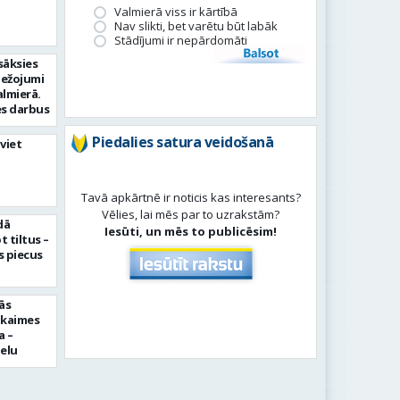
Valmierā viss ir kārtībā
Nav slikti, bet varētu būt labāk
Stādījumi ir nepārdomāti
Balsot
sāksies
bežojumi
almierā.
s darbus
Piedalies satura veidošanā
viet
Tavā apkārtnē ir noticis kas interesants?
Vēlies, lai mēs par to uzrakstām?
dā
Iesūti, un mēs to publicēsim!
 tiltus –
 piecus
ās
pkaimes
a –
ielu