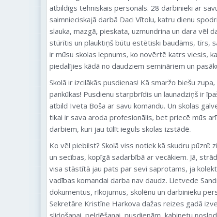
atbildīgs tehniskais personāls. 28 darbinieki ar savu
saimnieciskajā darbā Daci Vītolu, katru dienu spodri
slauka, mazgā, pieskata, uzmundrina un dara vēl dau
stūrītis un plauktiņš būtu estētiski baudāms, tīrs, 
ir mūsu skolas lepnums, ko novērtē katrs viesis, ka
piedalījies kādā no daudziem semināriem un pasā
Skolā ir izcilākās pusdienas! Kā smaržo biešu zupa, 
pankūkas! Pusdienu starpbrīdis un launadziņš ir īpaši
atbild Iveta Boša ar savu komandu. Un skolas gal
tikai ir sava aroda profesionālis, bet priecē mūs a
darbiem, kuri jau tūlīt ieguls skolas izstādē.
Ko vēl piebilst? Skolā viss notiek kā skudru pūznī:
un secības, kopīgā sadarbībā ar vecākiem. Jā, strād
visa stāstītā jau pats par sevi saprotams, ja kolekt
vadības komandai darba nav daudz. Lietvede Sand
dokumentus, rīkojumus, skolēnu un darbinieku perso
Sekretāre Kristīne Harkova dažas reizes gadā izve
slidošanai, peldēšanai, pusdienām, kabinetu noslod