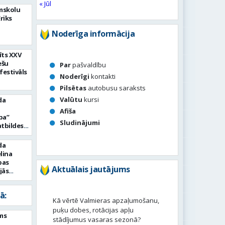
« Jūl
mskolu
riks
Noderīga informācija
īts XXV
ešu
Par
pašvaldību
festivāls
Noderīgi
kontakti
Pilsētas
autobusu saraksts
Valūtu
kursi
da
Afiša
ba”
Sludinājumi
atbildes
esmu
da
lina
bas
Aktuālais jautājums
jās
dēs
ā:
Kā vērtē Valmieras apzaļumošanu,
puķu dobes, rotācijas apļu
ms
stādījumus vasaras sezonā?