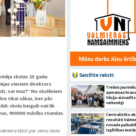
Saistītie raksti:
inēja skolas 25 gadu
lejas viesiem direktors
Trešais jaunieš
audz, vai maz?” No skolēniem
apmaiņas brauc
Vāciju aizvadīts
īve tikai sākas, bet pēc
veiksmīgi
di: skolu beiguši vairāk
nas, 900000 mācību stundas.
Centralizēto e
rezultāti Valmi
novada pašvald
izglītības iestā
lmiera kļūst par vienu skolu