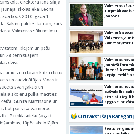
kumskola, direktora Jāņa Siliņa
Valmieras sāku
 jaunajai skolas ēkai Leona
turpmāk vadīs Ē
strādā kopš 2010. gada 1.
Jansons
dā. Sakām paldies katram, kurš
 padarot Valmieras sākumskolu
Valmierā aizvad
Vidzemes jauni
kamerorķestru 
ivitātēm, idejām un pašu
 un 28 tehniskajiem
Valmieras nova
las dzīvi.
jaunieši forumā
“Mentālā veselī
mācāmies un darām katru dienu.
kopīgi meklēja 
puss un audzinātājas. Viņas ir
un smēlās iedv
zticēts svarīgākais un
Valmieras nova
pašvaldība palie
ielajā skolēnu pulkā mācīties
atbalstu izglītī
 Zelča, Gunita Martinsone un
apguvei privāta
izglītības iestā
ms būt par visa Valmieras
īte. Pirmklasnieku šogad
Citi raksti šajā kategorij
iešamības, tāpēc skolotājām
Svētdien gaidā
saulains laiks