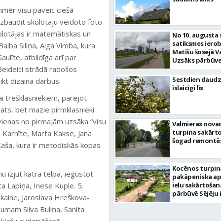
nmēr visu paveic ciešā
 izbaudīt skolotāju veidoto foto
kolotājas ir matemātiskas un
No 10. augusta 
satiksmes iero
iba Siliņa, Aiga Vimba, kura
Matīšu šosejā V
ulīte, atbildīga arī par
Uzsāks pārbūve
 Beideici strādā radošos
Sestdien daudz
ikt dizaina darbus.
īslaicīgi līs
ai trešklasniekiem, pārejot
ats, bet mazie pirmklasnieki
 vienas no pirmajām uzsāka “visu
Valmieras nova
turpina sakārtot
a Karnīte, Marta Kakse, Jana
šogad remontēs
Kaša, kura ir metodiskās kopas
Kocēnos turpin
u izjūt katra telpa, iegūstot
pakāpeniska a
a Lapiņa, Inese Kuple. 5.
ielu sakārtošan
pārbūvē Sējēju 
ukaine, Jaroslava Hreškova-
dumam Silva Buliņa, Sanita