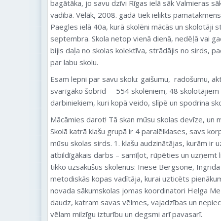
bagātāka, jo savu dzīvi Rīgas ielā sāk Valmieras sā
vadībā. Vēlāk, 2008. gadā tiek ielikts pamatakmens
Paegles ielā 40a, kurā skolēni mācās un skolotāji 
septembra. Skola netop vienā dienā, nedēļā vai ga
bijis daļa no skolas kolektīva, strādājis no sirds,
par labu skolu.
Esam lepni par savu skolu: gaišumu, radošumu, akt
svarīgāko šobrīd – 554 skolēniem, 48 skolotājiem
darbiniekiem, kuri kopā veido, slīpē un spodrina sko
Mācāmies darot! Tā skan mūsu skolas devīze, un 
Skolā katrā klašu grupā ir 4 paralēlklases, savs kor
mūsu skolas sirds. 1. klašu audzinātājas, kurām ir u
atbildīgākais darbs – samīļot, rūpēties un uzņemt l
tikko uzsākušus skolēnus: Inese Bergsone, Ingrīda
metodiskās kopas vadītāja, kurai uzticēts pienāku
novada sākumskolas jomas koordinatori Helga Mez
daudz, katram savas vēlmes, vajadzības un nepiec
vēlam milzīgu izturību un degsmi arī pavasarī.