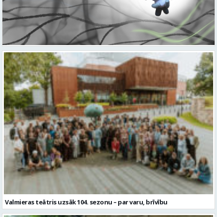
Valmieras teātris uzsāk 104. sezonu – par varu, brīvību