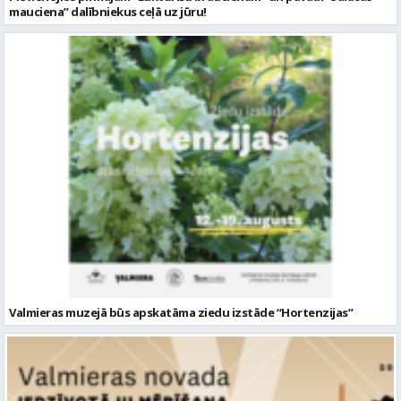
mauciena” dalībniekus ceļā uz jūru!
Valmieras muzejā būs apskatāma ziedu izstāde “Hortenzijas”