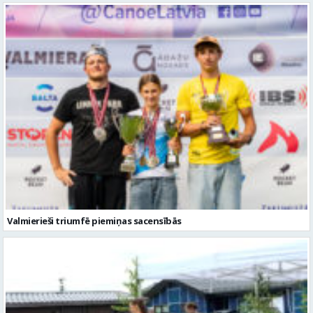
Valmierieši triumfē piemiņas sacensībās