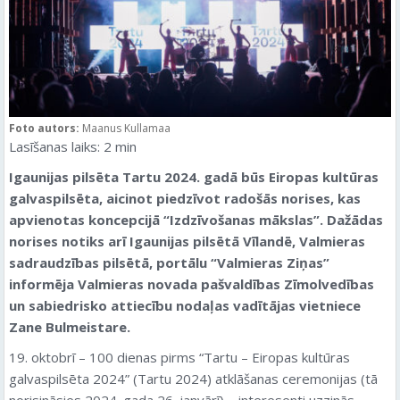
Foto autors:
Maanus Kullamaa
Lasīšanas laiks:
2
min
Igaunijas pilsēta Tartu 2024. gadā būs Eiropas kultūras
galvaspilsēta, aicinot piedzīvot radošās norises, kas
apvienotas koncepcijā “Izdzīvošanas mākslas”. Dažādas
norises notiks arī Igaunijas pilsētā Vīlandē, Valmieras
sadraudzības pilsētā, portālu “Valmieras Ziņas”
informēja Valmieras novada pašvaldības Zīmolvedības
un sabiedrisko attiecību nodaļas vadītājas vietniece
Zane Bulmeistare.
19. oktobrī – 100 dienas pirms “Tartu – Eiropas kultūras
galvaspilsēta 2024” (Tartu 2024) atklāšanas ceremonijas (tā
norisināsies 2024. gada 26. janvārī) – interesenti uzzinās,