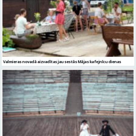
Valmieras novadā aizvadītas jau sestās Mājas kafejnīcu dienas