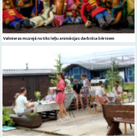
Valmieras muzejā notiks leļļu animācijas darbnīca bērniem