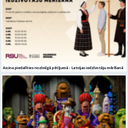
Aicina piedalīties nozīmīgā pētījumā – Latvijas iedzīvotāju mērīšanā