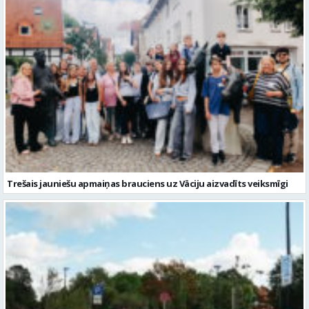
Trešais jauniešu apmaiņas brauciens uz Vāciju aizvadīts veiksmīgi