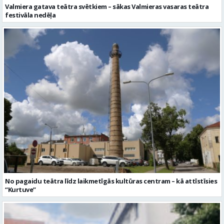
Valmiera gatava teātra svētkiem – sākas Valmieras vasaras teātra
festivāla nedēļa
No pagaidu teātra līdz laikmetīgās kultūras centram – kā attīstīsies
“Kurtuve”