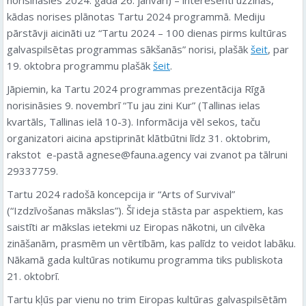
kādas norises plānotas Tartu 2024 programmā. Mediju
pārstāvji aicināti uz “Tartu 2024 – 100 dienas pirms kultūras
galvaspilsētas programmas sākšanās” norisi, plašāk
šeit
, par
19. oktobra programmu plašāk
šeit
.
Jāpiemin, ka Tartu 2024 programmas prezentācija Rīgā
norisināsies 9. novembrī “Tu jau zini Kur” (Tallinas ielas
kvartāls, Tallinas ielā 10-3). Informācija vēl sekos, taču
organizatori aicina apstiprināt klātbūtni līdz 31. oktobrim,
rakstot e-pastā agnese@fauna.agency vai zvanot pa tālruni
29337759.
Tartu 2024 radošā koncepcija ir “Arts of Survival”
(“Izdzīvošanas mākslas”). Šī ideja stāsta par aspektiem, kas
saistīti ar mākslas ietekmi uz Eiropas nākotni, un cilvēka
zināšanām, prasmēm un vērtībām, kas palīdz to veidot labāku.
Nākamā gada kultūras notikumu programma tiks publiskota
21. oktobrī.
Tartu kļūs par vienu no trim Eiropas kultūras galvaspilsētām