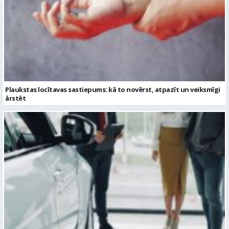
Plaukstas locītavas sastiepums: kā to novērst, atpazīt un veiksmīgi
ārstēt