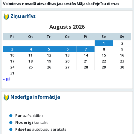
Valmieras novadā aizvadītas jau sestās Mājas kafejnīcu dienas
Ziņu arhīvs
Augusts 2026
Pi
Ot
Tr
Ce
Pi
Se
Sv
1
2
3
4
5
6
7
8
9
10
11
12
13
14
15
16
17
18
19
20
21
22
23
24
25
26
27
28
29
30
31
« Jūl
Noderīga informācija
Par
pašvaldību
Noderīgi
kontakti
Pilsētas
autobusu saraksts