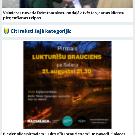
Valmieras novada Dzimtsarakstu nodaļā atvērtas jaunas klientu
pieņemšanas telpas
Citi raksti šajā kategorijā:
Pievienojies pirmajam “Lukturīšu braucienam” un pavadi “Salacas