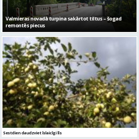
No pagaidu teātra līdz laikmetīgās kultūras centram
– kā attīstīsies “Kurtuve”
Sestdien daudzviet īslaicīgi līs