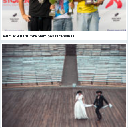
Valmierieši triumfē piemiņas sacensībās