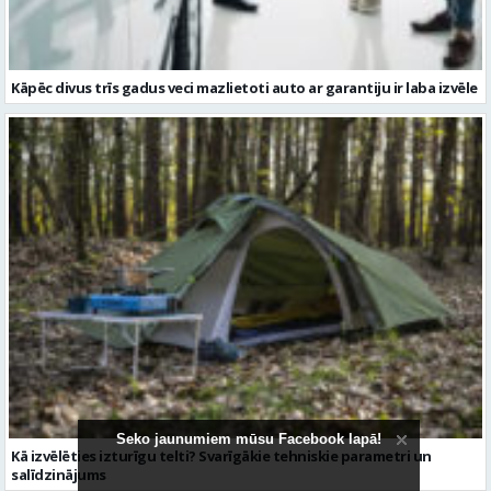
Kāpēc divus trīs gadus veci mazlietoti auto ar garantiju ir laba izvēle
Seko jaunumiem mūsu Facebook lapā!
Kā izvēlēties izturīgu telti? Svarīgākie tehniskie parametri un
salīdzinājums