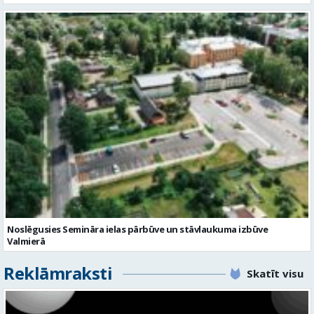
Noslēgusies Semināra ielas pārbūve un stāvlaukuma izbūve
Valmierā
Reklāmraksti
Skatīt visu