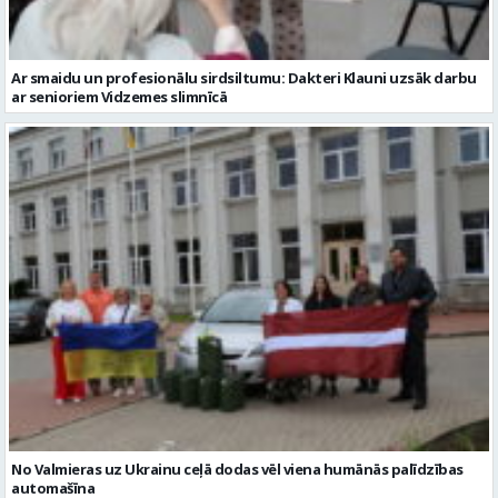
Ar smaidu un profesionālu sirdsiltumu: Dakteri Klauni uzsāk darbu
ar senioriem Vidzemes slimnīcā
No Valmieras uz Ukrainu ceļā dodas vēl viena humānās palīdzības
automašīna