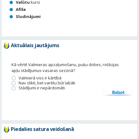
Valūtu
kursi
Afiša
Sludinājumi
Aktuālais jautājums
Kā vērtē Valmieras apzaļumošanu, puķu dobes, rotācijas
apļu stādījumus vasaras sezonā?
Valmierā viss ir kārtībā
Nav slikti, bet varētu būt labāk
Stādījumi ir nepārdomāti
Balsot
Piedalies satura veidošanā