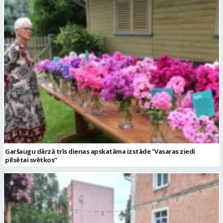
Garšaugu dārzā trīs dienas apskatāma izstāde “Vasaras ziedi
pilsētai svētkos”