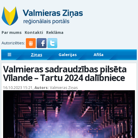
Par mums
Kontakti
Reklāma
Autorizēties:
Ziņas
Galerijas
Afiša
Sludinājumi
Reklāmraksti
Valmieras sadraudzības pilsēta
Vīlande – Tartu 2024 dalībniece
16.10.2023 15:21,
Autors:
Valmieras Ziņas