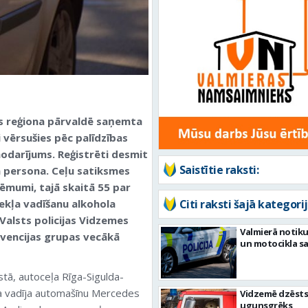
es reģiona pārvaldē saņemta
 vērsušies pēc palīdzības
 nodarījums. Reģistrēti desmit
Saistītie raksti:
a persona. Ceļu satiksmes
ēmumi, tajā skaitā 55 par
ekļa vadīšanu alkohola
Citi raksti šajā kategorij
Valsts policijas Vidzemes
Valmierā notiku
revencijas grupas vecākā
un motocikla s
tā, autoceļa Rīga-Sigulda-
na vadīja automašīnu Mercedes
Vidzemē dzēsts
ugunsgrēks