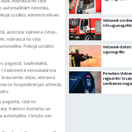
 Audi, nobrauca no ceļa
rp automašīnām nenotika,
icijā uzsākts administratīvais
Vidzemē otrdie
trīs ugunsgrēki
tā, autoceļa Valmiera-Cēsis-
VW, nobrauca no ceļa
utomašīna. Policijā uzsākts
Vidzemē dzēsti 
ugunsgrēki
s pagastā, Sauleskalnā,
13.kilometrā nenoskaidrota
Pirmdien Vidze
 braucamās daļas, iebrauca
reģistrēti 12 ceļ
satiksmes nega
na no hospitalizācijas atteicās.
idro.
s pagastā, ceļā no
tarp traktoru Komatsu un
a automašīna. Cietušo nav.