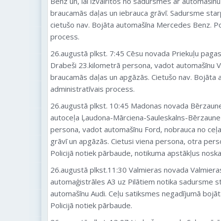
Benz un, lai izvairītos no sadursmes ar automašīnu
braucamās daļas un iebrauca grāvī. Sadursme sta
cietušo nav. Bojāta automašīna Mercedes Benz. Pol
process.
26.augustā plkst. 7:45 Cēsu novada Priekuļu pagas
Drabeši 23.kilometrā persona, vadot automašīnu 
braucamās daļas un apgāzās. Cietušo nav. Bojāta a
administratīvais process.
26.augustā plkst. 10:45 Madonas novada Bērzaune
autoceļa Ļaudona-Mārciena-Sauleskalns-Bērzaune 
persona, vadot automašīnu Ford, nobrauca no ceļa
grāvī un apgāzās. Cietusi viena persona, otra perso
Policijā notiek pārbaude, notikuma apstākļus noska
26.augustā plkst.11:30 Valmieras novada Valmiera
automaģistrāles A3 uz Pilātiem notika sadursme s
automašīnu Audi. Ceļu satiksmes negadījumā bojāt
Policijā notiek pārbaude.