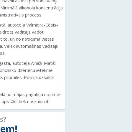
 Baznīcas ielā persona vadīja
Minimālā alkohola koncentrācija
inistratīvais process.
tā, autoceļa Valmiera-Cēsis-
kaidrots vadītājs vadot
t to, un no notikuma vietas
bā. Vēlāk automašīnas vadītāju
ss.
astā, autoceļa Ainaži-Matīši
oholisko dzērienu ietekmē.
8 promiles. Policijā uzsākts
u ielā no mājas pagalma nojumes
 apstākļi tiek noskaidroti.
ts?
tiem!