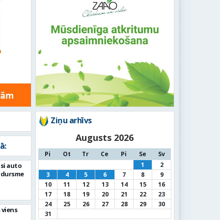
Ziņu arhīvs
Augusts 2026
ā:
Pi
Ot
Tr
Ce
Pi
Se
Sv
1
2
si auto
adursme
3
4
5
6
7
8
9
10
11
12
13
14
15
16
17
18
19
20
21
22
23
24
25
26
27
28
29
30
 viens
31