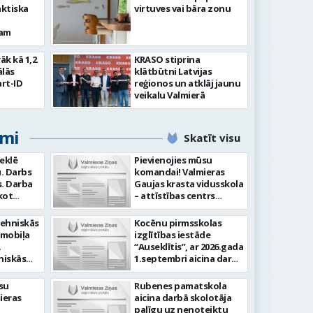
aktiska
virtuves vai bāra zonu
kam
rāk kā 1,2
KRASO stiprina
ālās
klātbūtni Latvijas
rt-ID
reģionos un atklāj jaunu
veikalu Valmierā
umi
Skatīt visu
meklē
Pievienojies mūsu
. Darbs
komandai! Valmieras
ba
Gaujas krasta vidusskola
kot
– attīstības centrs
ilstoši
(adrese: Jumaras iela 9,
am -
Valmiera) aicina darbā
tehniskās
Kocēnu pirmsskolas
audīt
SPECIĀLO PEDAGOGU
omobiļa
izglītības iestāde
ju -
PIRMSSKOLĀ. Ja Tev ir
“Auseklītis”, ar 2026.gada
arba
vēlme: Veikt bērnu
niskās
1.septembri aicina darbā
tību
attīstības, mācīšanās un
gšana
radošu pirmsskolas
speciālo vajadzību
kļu
izglītības mūzikas
su
Rubenes pamatskola
Laba
izvērtēšanu savas
skolotāju (0,675 likmes,
ieras
aicina darbā skolotāja
-
kompetences ietvaros
kļu
jeb 27 stundas nedēļā)
palīgu uz nenoteiktu