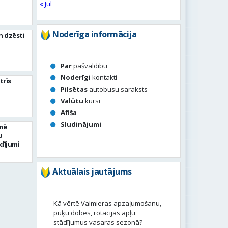
« Jūl
Noderīga informācija
n dzēsti
Par
pašvaldību
Noderīgi
kontakti
trīs
Pilsētas
autobusu saraksts
Valūtu
kursi
Afiša
Sludinājumi
mē
u
dījumi
Aktuālais jautājums
Kā vērtē Valmieras apzaļumošanu,
puķu dobes, rotācijas apļu
stādījumus vasaras sezonā?