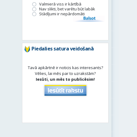
Valmierā viss ir kārtībā
Nav slikti, bet varētu būt labāk
Stādījumi ir nepārdomāti
Balsot
Piedalies satura veidošanā
Tavā apkārtnē ir noticis kas interesants?
Vēlies, lai mēs par to uzrakstām?
Iesūti, un mēs to publicēsim!