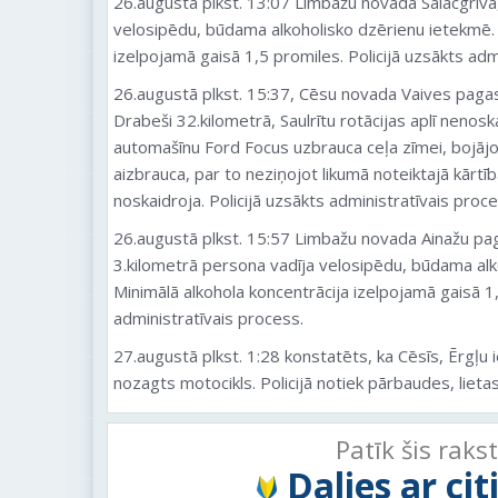
26.augustā plkst. 13:07 Limbažu novada Salacgrīvā,
velosipēdu, būdama alkoholisko dzērienu ietekmē. 
izelpojamā gaisā 1,5 promiles. Policijā uzsākts adm
26.augustā plkst. 15:37, Cēsu novada Vaives pagas
Drabeši 32.kilometrā, Saulrītu rotācijas aplī nenos
automašīnu Ford Focus uzbrauca ceļa zīmei, bojājo
aizbrauca, par to neziņojot likumā noteiktajā kārtī
noskaidroja. Policijā uzsākts administratīvais proce
26.augustā plkst. 15:57 Limbažu novada Ainažu pag
3.kilometrā persona vadīja velosipēdu, būdama alk
Minimālā alkohola koncentrācija izelpojamā gaisā 1,
administratīvais process.
27.augustā plkst. 1:28 konstatēts, ka Cēsīs, Ērgļ
nozagts motocikls. Policijā notiek pārbaudes, lietas
Patīk šis raks
Dalies ar ci