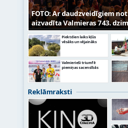
ūras
FOTO: Ar daudzveidīgiem no
aizvadīta Valmieras 743. dzi
Piektdien laiks kļūs
vēsāks un vējaināks
Valmierieši triumfē
piemiņas sacensībās
Reklāmraksti