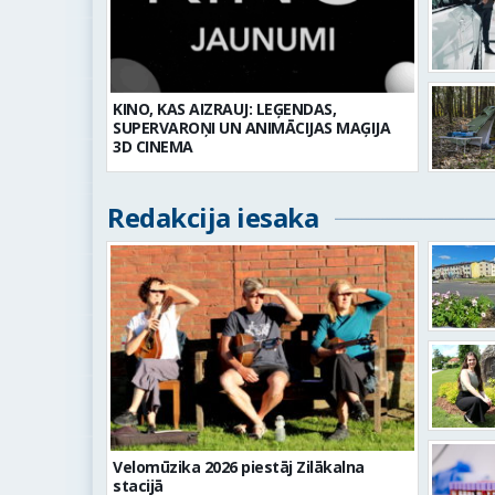
KINO, KAS AIZRAUJ: LEĢENDAS,
SUPERVAROŅI UN ANIMĀCIJAS MAĢIJA
3D CINEMA
Redakcija iesaka
Velomūzika 2026 piestāj Zilākalna
stacijā