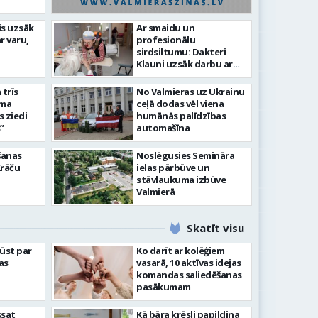
is uzsāk
Ar smaidu un
Valmier
r varu,
profesionālu
lsētas svētku gājiens 2026
infrast
sirdsiltumu: Dakteri
Klauni uzsāk darbu ar
senioriem Vidzemes
slimnīcā
trīs
No Valmieras uz Ukrainu
āma
ceļā dodas vēl viena
s ziedi
humānās palīdzības
”
automašīna
šanas
Noslēgusies Semināra
Krāču
ielas pārbūve un
stāvlaukuma izbūve
Valmierā
Skatīt visu
ļūst par
Ko darīt ar kolēģiem
as
vasarā, 10 aktīvas idejas
komandas saliedēšanas
pasākumam
ssat
Kā bāra krēsli papildina