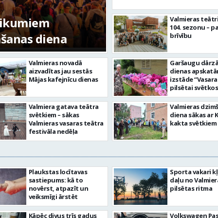
tikumiem
Valmieras teātr
104. sezonu – pa
mšanas diena
FOTO: Valmieras pi
brīvību
Valmieras novadā
Garšaugu dārzā 
aizvadītas jau sestās
dienas apskat
Mājas kafejnīcu dienas
izstāde “Vasara
pilsētai svētkos
Valmiera gatava teātra
Valmieras dzim
svētkiem – sākas
diena sākas ar 
Valmieras vasaras teātra
kakta svētkiem
festivāla nedēļa
Plaukstas locītavas
Sporta vakari k
sastiepums: kā to
daļu no Valmier
novērst, atpazīt un
pilsētas ritma
veiksmīgi ārstēt
Kāpēc divus trīs gadus
Volkswagen Pa