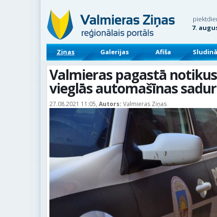
piektdie
7. augu
Ziņas
Galerijas
Afiša
Sludin
Valmieras pagastā notikus
vieglās automašīnas sadu
27.08.2021 11:05,
Autors:
Valmieras Ziņas