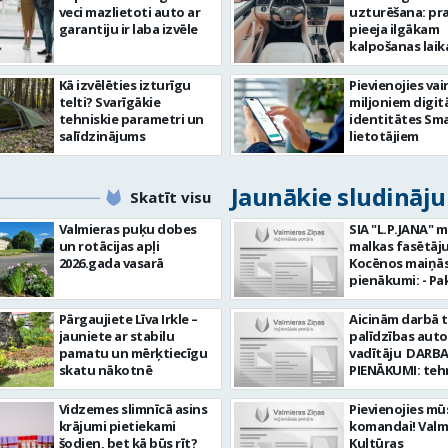
veci mazlietoti auto ar
uzturēšana: pr
garantiju ir laba izvēle
pieeja ilgākam
kalpošanas lai
Kā izvēlēties izturīgu
Pievienojies vai
telti? Svarīgākie
miljoniem digit
tehniskie parametri un
identitātes Sma
salīdzinājums
lietotājiem
Jaunākie sludināj
Skatīt visu
Valmieras puķu dobes
SIA "L.P.JANA" 
un rotācijas apļi
malkas fasētāju
2026.gada vasarā
Kocēnos maiņās. Dar
pienākumi: - Pa
kamīnmalku, atb
darba uzdevum
Pārgaujiete Līva Irkle –
Aicinām darbā 
Marķēt un pārb
jauniete ar stabilu
palīdzības aut
gatavo produkci
pamatu un mērķtiecīgu
vadītāju DARBA
Rūpēties par d
skatu nākotnē
PIENĀKUMI: teh
kvalitāti un kār
palīdzības snie
darba vietā Prasības
transportlīdze
Vidzemes slimnīcā asins
Pievienojies mū
kandidātiem: - 
evakuācija
krājumi pietiekami
komandai! Valm
fiziskā izturība 
transportlīdze
šodien, bet kā būs rīt?
Kultūras