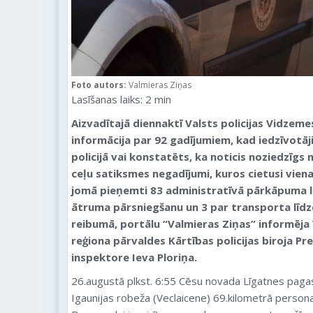
Foto autors:
Valmieras Ziņas
Lasīšanas laiks:
2
min
Aizvadītajā diennaktī Valsts policijas Vidzem
informācija par 92 gadījumiem, kad iedzīvotāji
policijā vai konstatēts, ka noticis noziedzīgs
ceļu satiksmes negadījumi, kuros cietusi vien
jomā pieņemti 83 administratīvā pārkāpuma l
ātruma pārsniegšanu un 3 par transporta līdz
reibumā, portālu “Valmieras Ziņas” informēja 
reģiona pārvaldes Kārtības policijas biroja P
inspektore Ieva Ploriņa.
26.augustā plkst. 6:55 Cēsu novada Līgatnes pagas
Igaunijas robeža (Veclaicene) 69.kilometrā perso