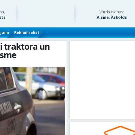
na,
Vārda dienas:
sts
Aisma, Askolds
ājumi
Reklāmraksti
i traktora un
rsme