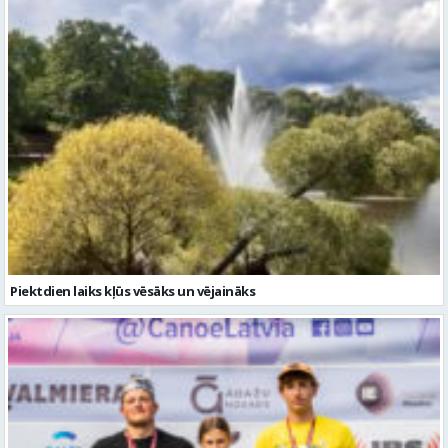
Piektdien laiks kļūs vēsāks un vējaināks