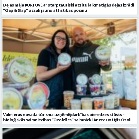
Valmieras novada tūrisma uzņēmējdarbības pieredzes stāsts –
bioloģiskās saimniecības “Ozolzīles” saimnieki Anete un Uģis Ozoli