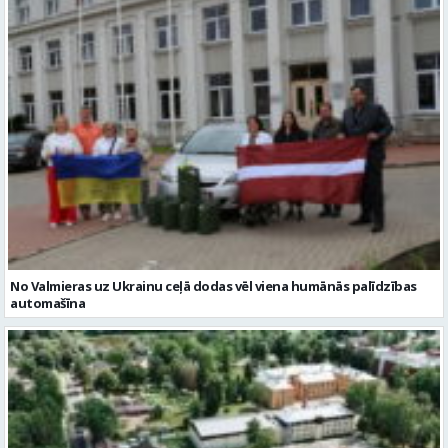
No Valmieras uz Ukrainu ceļā dodas vēl viena humānās palīdzības
automašīna