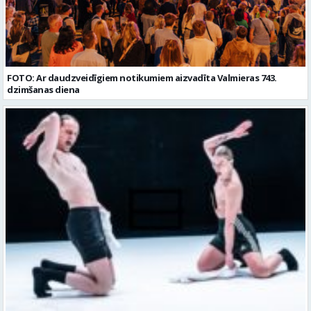
dzimšanas diena
Dejas māja KURTUVĒ ar starptautiski atzītu laikmetīgās dejas izrādi
“Clap & Slap” uzsāk jaunu attīstības posmu