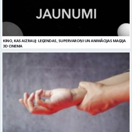
KINO, KAS AIZRAUJ: LEĢENDAS, SUPERVAROŅI UN ANIMĀCIJAS MAĢIJA
3D CINEMA
Plaukstas locītavas sastiepums: kā to novērst, atpazīt un veiksmīgi
ārstēt