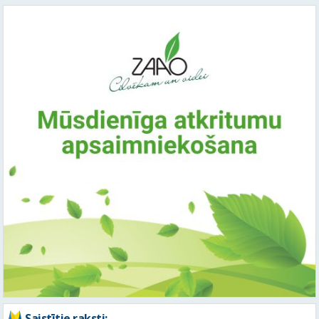
Saistītie raksti: