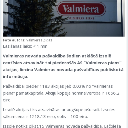
Foto autors:
Valmieras Ziņas
Lasīšanas laiks:
< 1
min
Valmieras novada pašvaldība šodien atklātā izsolē
centīsies atsavināt tai piederošās AS “Valmieras piens”
akcijas, liecina Valmieras novada pašvaldības publiskotā
informācija.
Pašvaldībai pieder 1183 akcijas jeb 0,03% no “Valmieras
piena” pamatkapitāla. Akciju kopējā nominālvērtība ir 1656,2
eiro.
Izsolē akcijas tiks atsavinātas ar augšupejošu soli. Izsoles
sākumcena ir 1218,13 eiro, solis – 100 eiro.
Izsole notiks plkst.15 Valmieras novada pašvaldībā, Lāčplēša