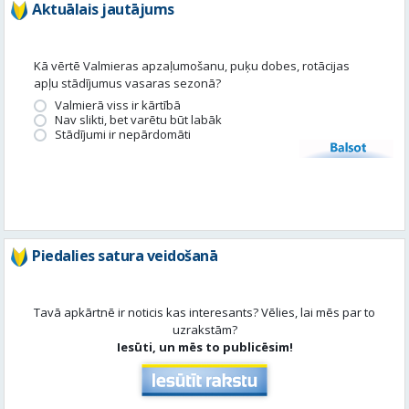
Nav slikti, bet varētu būt labāk
Stādījumi ir nepārdomāti
Balsot
Piedalies satura veidošanā
Tavā apkārtnē ir noticis kas interesants? Vēlies, lai mēs par to
uzrakstām?
Iesūti, un mēs to publicēsim!