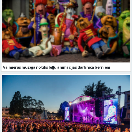
Valmieras muzejā notiks leļļu animācijas darbnīca bērniem
FOTO: Ar daudzveidīgiem notikumiem aizvadīta Valmieras 743.