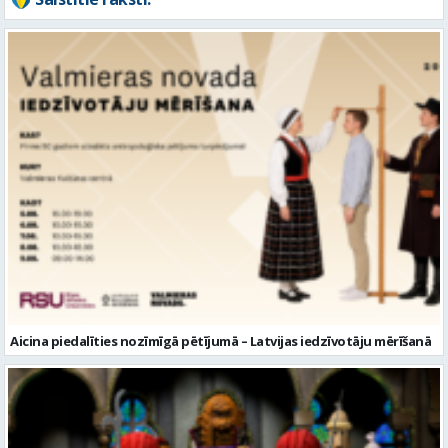
Aicina piedalīties nozīmīgā pētījumā – Latvijas iedzīvotāju mērīšanā