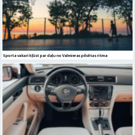
Sporta vakari kļūst par daļu no Valmieras pilsētas ritma
Volkswagen Passat uzturēšana: praktiska pieeja ilgākam
kalpošanas laikam