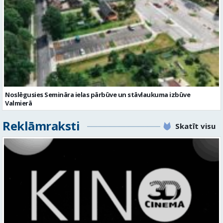
Noslēgusies Semināra ielas pārbūve un stāvlaukuma izbūve
Valmierā
Reklāmraksti
Skatīt visu