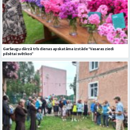
Garšaugu dārzā trīs dienas apskatāma izstāde “Vasaras ziedi
pilsētai svētkos”
Valmieras dzimšanas diena sākas ar Krāču kakta svētkiem