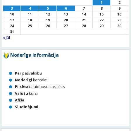
« Jūl
Noderīga informācija
Par
pašvaldību
Noderīgi
kontakti
Pilsētas
autobusu saraksts
Valūtu
kursi
Afiša
Sludinājumi
Aktuālais jautājums
Kā vērtē Valmieras apzaļumošanu, puķu dobes, rotācijas
apļu stādījumus vasaras sezonā?
Valmierā viss ir kārtībā