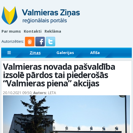
Par mums
Kontakti
Reklāma
Autorizēties:
Ziņas
Galerijas
Afiša
Sludinājumi
Reklāmraksti
Valmieras novada pašvaldība
izsolē pārdos tai piederošās
“Valmieras piena” akcijas
20.10.2021 09:50,
Autors:
LETA