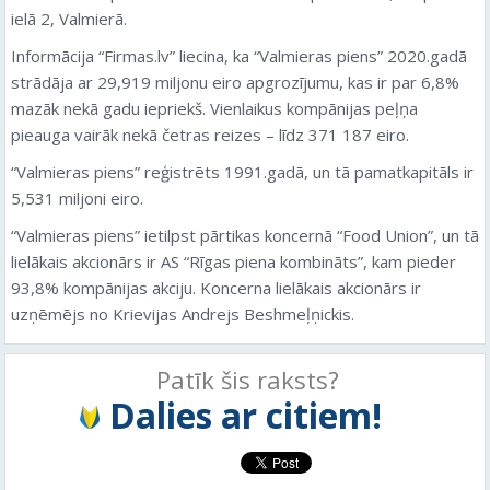
ielā 2, Valmierā.
Informācija “Firmas.lv” liecina, ka “Valmieras piens” 2020.gadā
strādāja ar 29,919 miljonu eiro apgrozījumu, kas ir par 6,8%
mazāk nekā gadu iepriekš. Vienlaikus kompānijas peļņa
pieauga vairāk nekā četras reizes – līdz 371 187 eiro.
“Valmieras piens” reģistrēts 1991.gadā, un tā pamatkapitāls ir
5,531 miljoni eiro.
“Valmieras piens” ietilpst pārtikas koncernā “Food Union”, un tā
lielākais akcionārs ir AS “Rīgas piena kombināts”, kam pieder
93,8% kompānijas akciju. Koncerna lielākais akcionārs ir
uzņēmējs no Krievijas Andrejs Beshmeļņickis.
Patīk šis raksts?
Dalies ar citiem!