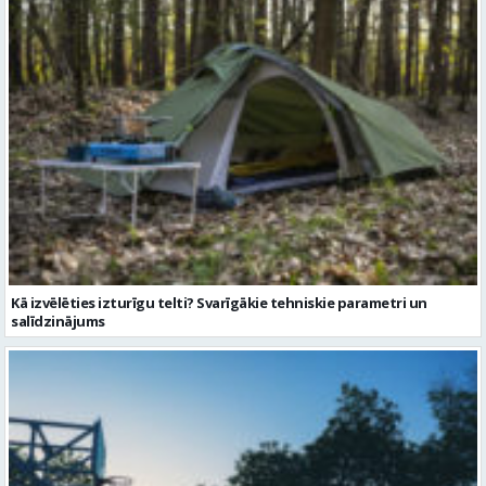
Kā izvēlēties izturīgu telti? Svarīgākie tehniskie parametri un
salīdzinājums