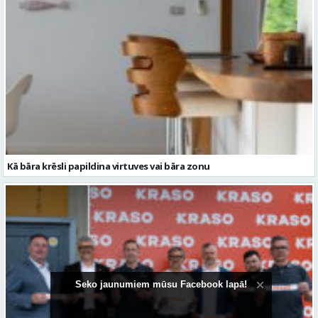
Kā bāra krēsli papildina virtuves vai bāra zonu
Seko jaunumiem mūsu Facebook lapā!