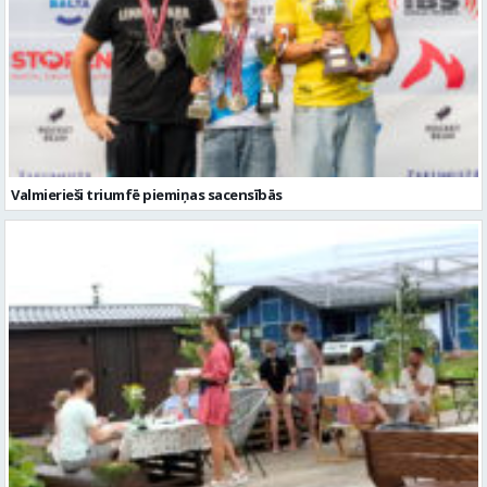
Valmierieši triumfē piemiņas sacensībās
Valmieras novadā aizvadītas jau sestās Mājas kafejnīcu dienas