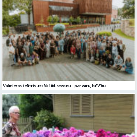
Valmieras teātris uzsāk 104. sezonu – par varu, brīvību