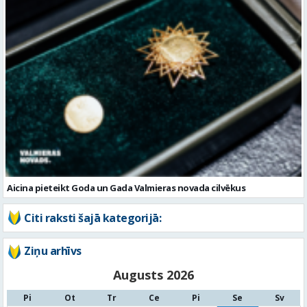
Aicina pieteikt Goda un Gada Valmieras novada cilvēkus
Citi raksti šajā kategorijā:
Ziņu arhīvs
Augusts 2026
Pi
Ot
Tr
Ce
Pi
Se
Sv
1
2
3
4
5
6
7
8
9
10
11
12
13
14
15
16
17
18
19
20
21
22
23
24
25
26
27
28
29
30
31