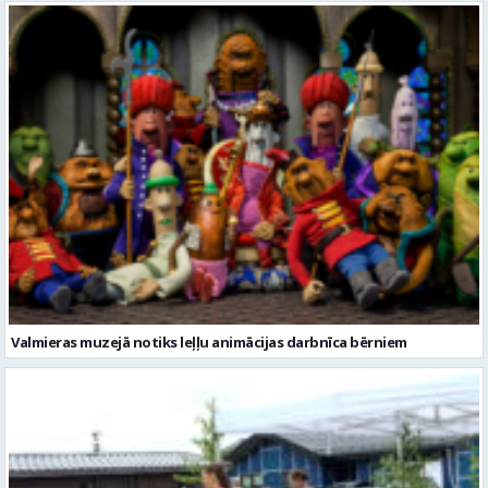
Valmieras muzejā notiks leļļu animācijas darbnīca bērniem