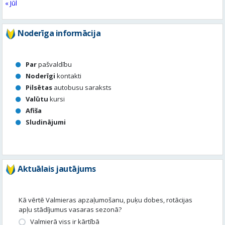
« Jūl
Noderīga informācija
Par
pašvaldību
Noderīgi
kontakti
Pilsētas
autobusu saraksts
Valūtu
kursi
Afiša
Sludinājumi
Aktuālais jautājums
Kā vērtē Valmieras apzaļumošanu, puķu dobes, rotācijas
apļu stādījumus vasaras sezonā?
Valmierā viss ir kārtībā