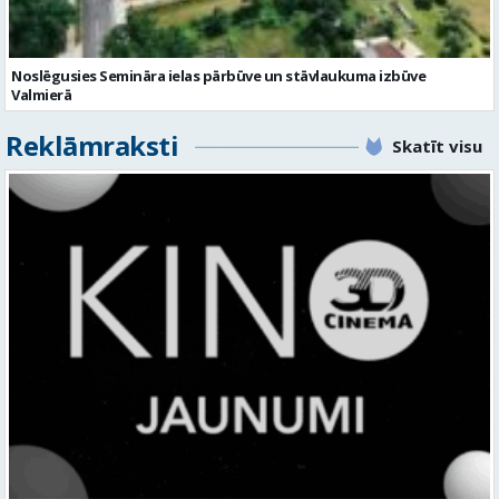
Noslēgusies Semināra ielas pārbūve un stāvlaukuma izbūve
Valmierā
Reklāmraksti
Skatīt visu