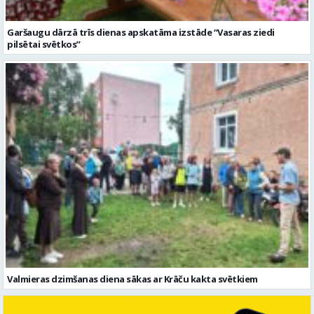
Garšaugu dārzā trīs dienas apskatāma izstāde “Vasaras ziedi
pilsētai svētkos”
Valmieras dzimšanas diena sākas ar Krāču kakta svētkiem