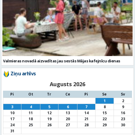
Valmieras novadā aizvadītas jau sestās Mājas kafejnīcu dienas
Ziņu arhīvs
Augusts 2026
Pi
Ot
Tr
Ce
Pi
Se
Sv
1
2
3
4
5
6
7
8
9
10
11
12
13
14
15
16
17
18
19
20
21
22
23
24
25
26
27
28
29
30
31