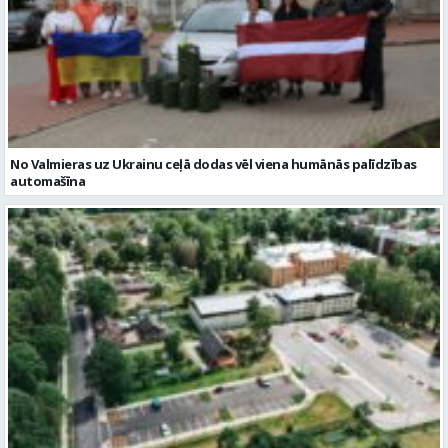
No Valmieras uz Ukrainu ceļā dodas vēl viena humānās palīdzības
automašīna