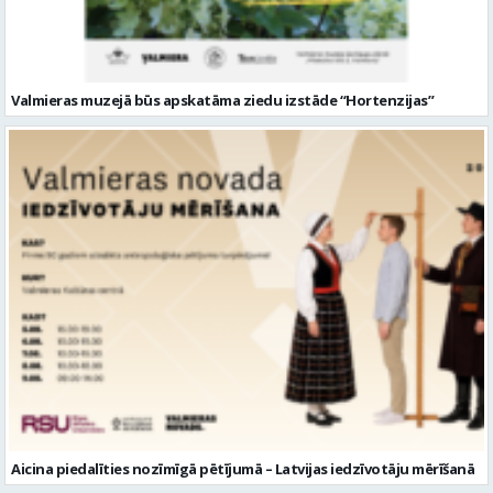
Valmieras muzejā būs apskatāma ziedu izstāde “Hortenzijas”
Aicina piedalīties nozīmīgā pētījumā – Latvijas iedzīvotāju mērīšanā