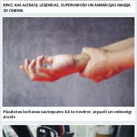
KINO, KAS AIZRAUJ: LEĢENDAS, SUPERVAROŅI UN ANIMĀCIJAS MAĢIJA
3D CINEMA
Plaukstas locītavas sastiepums: kā to novērst, atpazīt un veiksmīgi
ārstēt