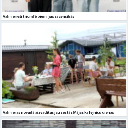
Valmierieši triumfē piemiņas sacensībās
Valmieras novadā aizvadītas jau sestās Mājas kafejnīcu dienas