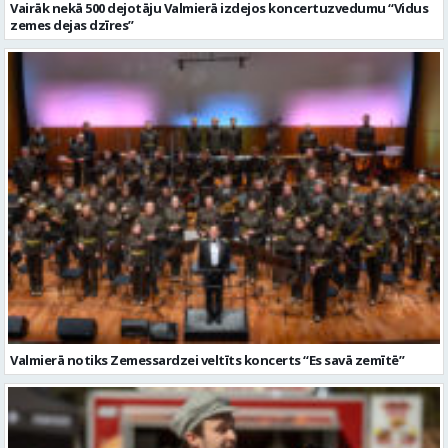
Vairāk nekā 500 dejotāju Valmierā izdejos koncertuzvedumu “Vidus
zemes dejas dzīres”
Valmierā notiks Zemessardzei veltīts koncerts “Es savā zemītē”