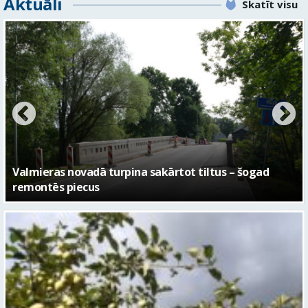
Aktuāli
Skatīt visu
No pagaidu teātra līdz laikmetīgās kultūras centram
– kā attīstīsies “Kurtuve”