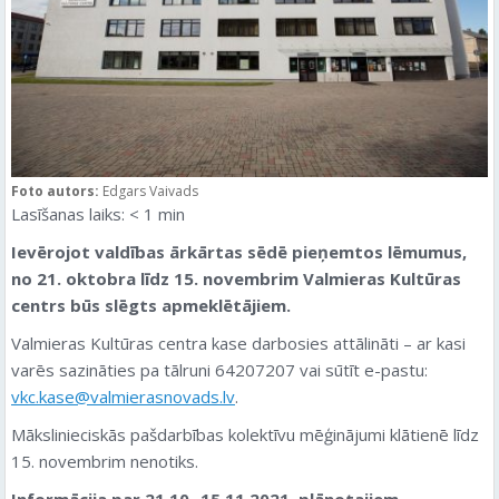
Foto autors:
Edgars Vaivads
Lasīšanas laiks:
< 1
min
Ievērojot valdības ārkārtas sēdē pieņemtos lēmumus,
no 21. oktobra līdz 15. novembrim Valmieras Kultūras
centrs būs slēgts apmeklētājiem.
Valmieras Kultūras centra kase darbosies attālināti – ar kasi
varēs sazināties pa tālruni 64207207 vai sūtīt e-pastu:
vkc.kase@valmierasnovads.lv
.
Mākslinieciskās pašdarbības kolektīvu mēģinājumi klātienē līdz
15. novembrim nenotiks.
Informācija par 21.10.-15.11.2021. plānotajiem