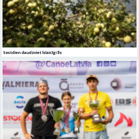
Sestdien daudzviet īslaicīgi līs