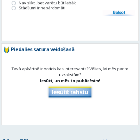
Nav slikti, bet varētu būt labāk
Stādījumi ir nepārdomāti
Balsot
Piedalies satura veidošanā
Tavā apkārtnē ir noticis kas interesants? Vēlies, lai mēs par to
uzrakstām?
Iesūti, un mēs to publicēsim!