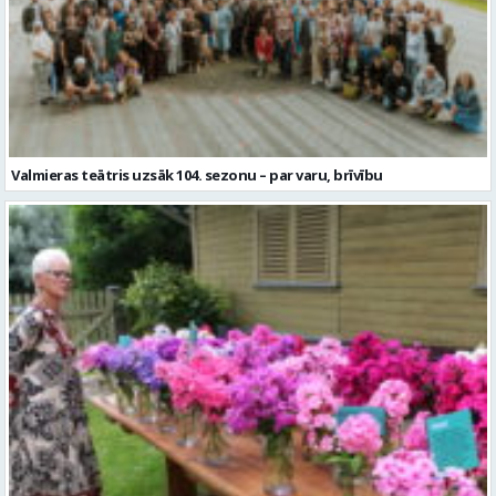
Valmieras teātris uzsāk 104. sezonu – par varu, brīvību