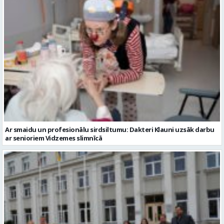
Ar smaidu un profesionālu sirdsiltumu: Dakteri Klauni uzsāk darbu
ar senioriem Vidzemes slimnīcā