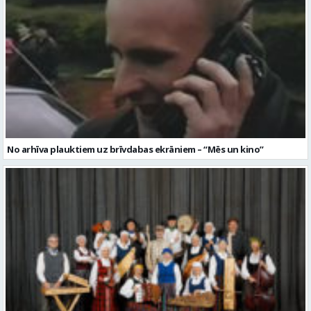
No arhīva plauktiem uz brīvdabas ekrāniem – “Mēs un kino”