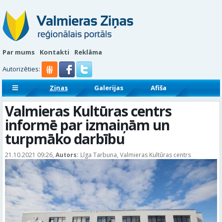
Par mums
Kontakti
Reklāma
Autorizēties:
Ziņas
Galerijas
Afiša
Sludinājumi
Reklāmraksti
Valmieras Kultūras centrs
informē par izmaiņām un
turpmāko darbību
21.10.2021 09:26,
Autors:
Līga Tarbuna, Valmieras Kultūras centrs