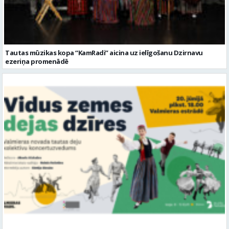
Tautas mūzikas kopa “KamRadi” aicina uz ielīgošanu Dzirnavu
ezeriņa promenādē