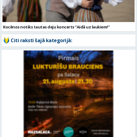
Kocēnos notiks tautas deju koncerts “Aidā uz laukiem!”
Citi raksti šajā kategorijā: