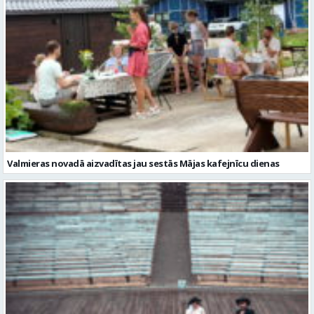
Valmieras novadā aizvadītas jau sestās Mājas kafejnīcu dienas