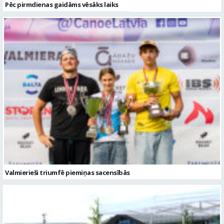
Pēc pirmdienas gaidāms vēsāks laiks
Valmierieši triumfē piemiņas sacensībās