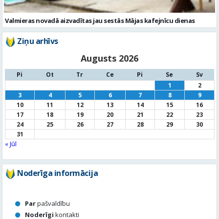
Valmieras novadā aizvadītas jau sestās Mājas kafejnīcu dienas
Ziņu arhīvs
Augusts 2026
Pi
Ot
Tr
Ce
Pi
Se
Sv
1
2
3
4
5
6
7
8
9
10
11
12
13
14
15
16
17
18
19
20
21
22
23
24
25
26
27
28
29
30
31
« Jūl
Noderīga informācija
Par
pašvaldību
Noderīgi
kontakti