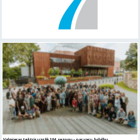
Valmieras teātris uzsāk 104. sezonu – par varu, brīvību