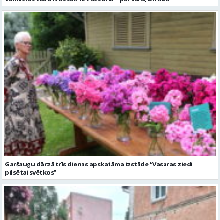
Garšaugu dārzā trīs dienas apskatāma izstāde “Vasaras ziedi
pilsētai svētkos”