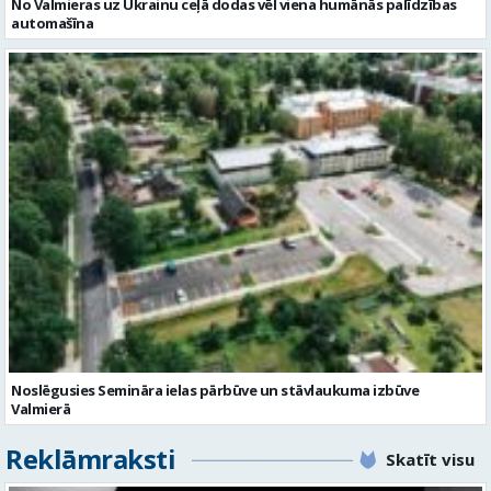
No Valmieras uz Ukrainu ceļā dodas vēl viena humānās palīdzības
automašīna
Noslēgusies Semināra ielas pārbūve un stāvlaukuma izbūve
Valmierā
Reklāmraksti
Skatīt visu