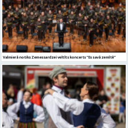
Valmierā notiks Zemessardzei veltīts koncerts “Es savā zemītē”