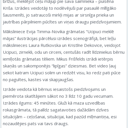
brīžus, meklējot ceļu mājup pie sava saimnieka – puisēna
Kriša. Izrādes veidotāji to nodēvējuši par pasaulē mīlīgāko
šausmenīti, jo satraucoši mirkļi mijas ar sirsnīga prieka un
jautrības pārpilniem pūcītes un viņas draugu piedzīvojumiem.
Māksliniece Evija Timma-Novika grāmatas “Ucipuci meklē
mājas” ilustrācijas pārcēlusi izrādes scenogrāfijā, bet leļļu
mākslinieces Laura Rutkovska un Kristīne Dekovice, veidojot
Ucipuci, zirnekli, odu un circeni, centušās radīt līdziniekus bērnu
iemīļotās grāmatas tēliem. Mikus Frišfelds izrādi ietērpis
skaņās un sakomponējis “lipīgas” dziesmas. Bet video ļauj
sekot katram Ucipuci solim un redzēt visu, ko redz pati pūce
no pagultes, kastes vai skapjaugšas.
Izrāde veidota kā bērnus iesaistošs piedzīvojums un
piemērota skatītājiem sākot no 3 līdz 10 gadu vecumam.
Izrādes ilgums: 45 minūtes. Gluži kā maza uzvedības
rokasgrāmata, tā palīdz sagatavoties dažādām dzīves
situācijām – ceļošanai, situācijai, kad pazūd mīļmantiņa, esi
nozaudējies pats vai tavs draugs.