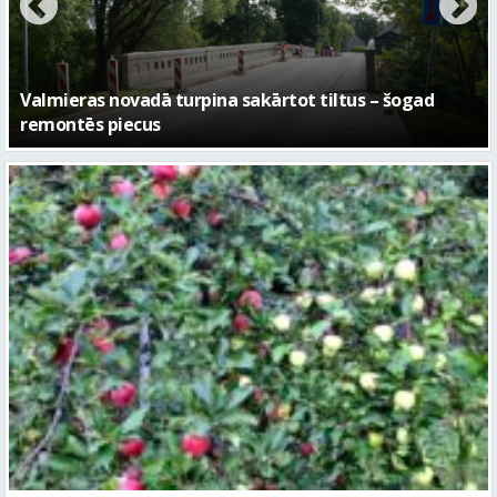
No pagaidu teātra līdz laikmetīgās kultūras centram
– kā attīstīsies “Kurtuve”