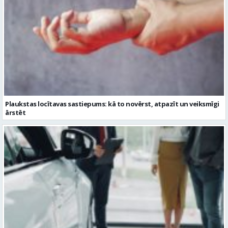
Plaukstas locītavas sastiepums: kā to novērst, atpazīt un veiksmīgi
ārstēt