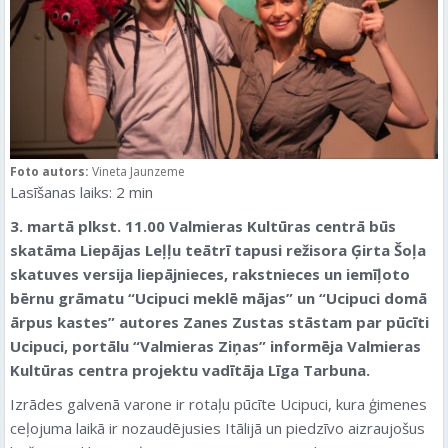
Foto autors:
Vineta Jaunzeme
Lasīšanas laiks:
2
min
3. martā plkst. 11.00 Valmieras Kultūras centrā būs
skatāma Liepājas Leļļu teātrī tapusi režisora Ģirta Šoļa
skatuves versija liepājnieces, rakstnieces un iemīļoto
bērnu grāmatu “Ucipuci meklē mājas” un “Ucipuci domā
ārpus kastes” autores Zanes Zustas stāstam par pūcīti
Ucipuci
, portālu “Valmieras Ziņas” informēja Valmieras
Kultūras centra projektu vadītāja Līga Tarbuna.
Izrādes galvenā varone ir rotaļu pūcīte Ucipuci, kura ģimenes
ceļojuma laikā ir nozaudējusies Itālijā un piedzīvo aizraujošus