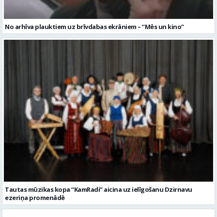
No arhīva plauktiem uz brīvdabas ekrāniem – “Mēs un kino”
Tautas mūzikas kopa “KamRadi” aicina uz ielīgošanu Dzirnavu
ezeriņa promenādē