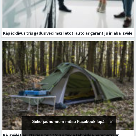
Kāpēc divus trīs gadus veci mazlietoti auto ar garantiju ir laba izvēle
Seko jaunumiem mūsu Facebook lapā!
Kā izvēlēties izturīgu telti? Svarīgākie tehniskie parametri un