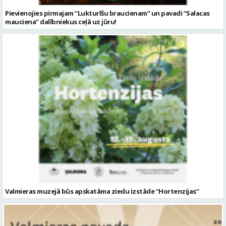
Pievienojies pirmajam “Lukturīšu braucienam” un pavadi “Salacas
mauciena” dalībniekus ceļā uz jūru!
Valmieras muzejā būs apskatāma ziedu izstāde “Hortenzijas”