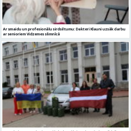
Ar smaidu un profesionālu sirdsiltumu: Dakteri Klauni uzsāk darbu
ar senioriem Vidzemes slimnīcā