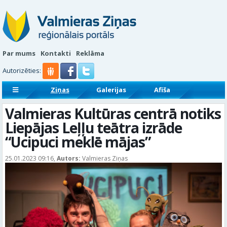
Par mums
Kontakti
Reklāma
Autorizēties:
Ziņas
Galerijas
Afiša
Sludinājumi
Reklāmraksti
Valmieras Kultūras centrā notiks
Liepājas Leļļu teātra izrāde
“Ucipuci meklē mājas”
25.01.2023 09:16,
Autors:
Valmieras Ziņas