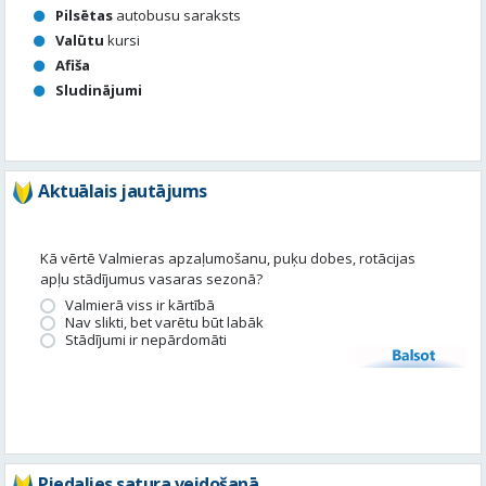
Pilsētas
autobusu saraksts
Valūtu
kursi
Afiša
Sludinājumi
Aktuālais jautājums
Kā vērtē Valmieras apzaļumošanu, puķu dobes, rotācijas
apļu stādījumus vasaras sezonā?
Valmierā viss ir kārtībā
Nav slikti, bet varētu būt labāk
Stādījumi ir nepārdomāti
Balsot
Piedalies satura veidošanā