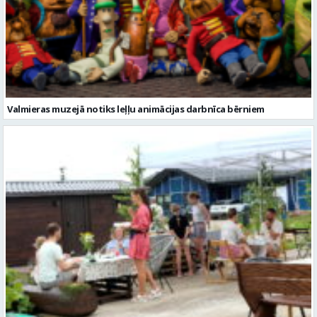
Valmieras muzejā notiks leļļu animācijas darbnīca bērniem