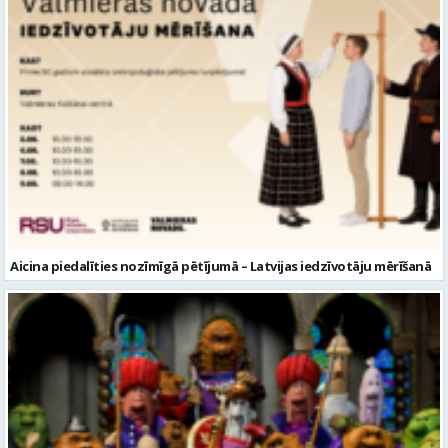
Aicina piedalīties nozīmīgā pētījumā – Latvijas iedzīvotāju mērīšanā