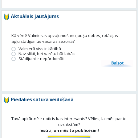
Aktuālais jautājums
Kā vērtē Valmieras apzaļumošanu, puķu dobes, rotācijas
apļu stādījumus vasaras sezonā?
Valmierā viss ir kārtībā
Nav slikti, bet varētu būt labāk
Stādījumi ir nepārdomāti
Balsot
Piedalies satura veidošanā
Tavā apkārtnē ir noticis kas interesants? Vēlies, lai mēs par to
uzrakstām?
Iesūti, un mēs to publicēsim!