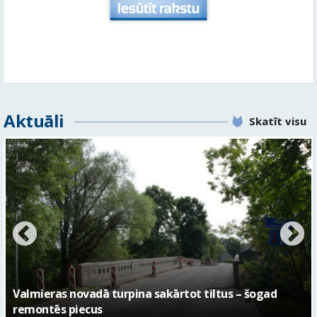
Aktuāli
Skatīt visu
No pagaidu teātra līdz laikmetīgās kultūras centram
– kā attīstīsies “Kurtuve”