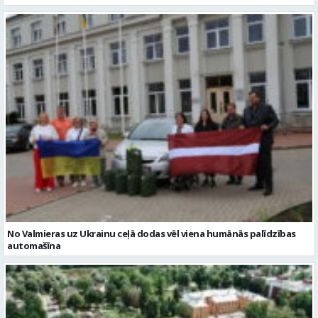
No Valmieras uz Ukrainu ceļā dodas vēl viena humānās palīdzības
automašīna