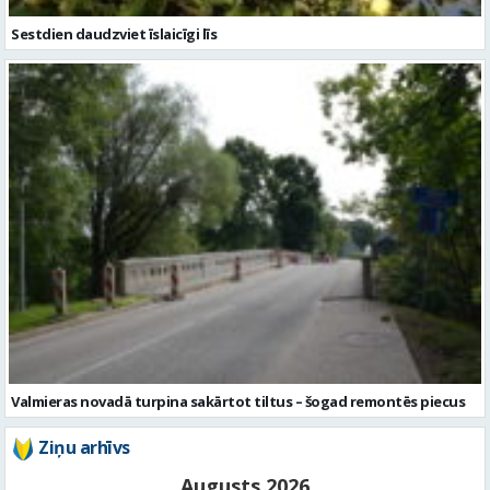
Sestdien daudzviet īslaicīgi līs
Valmieras novadā turpina sakārtot tiltus – šogad remontēs piecus
Ziņu arhīvs
Augusts 2026