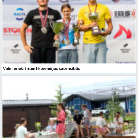
Valmierieši triumfē piemiņas sacensībās