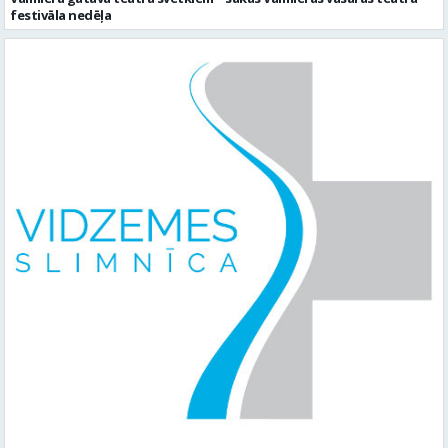
festivāla nedēļa