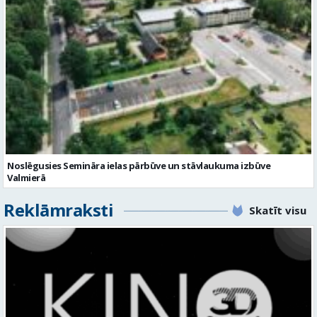
Noslēgusies Semināra ielas pārbūve un stāvlaukuma izbūve
Valmierā
Reklāmraksti
Skatīt visu