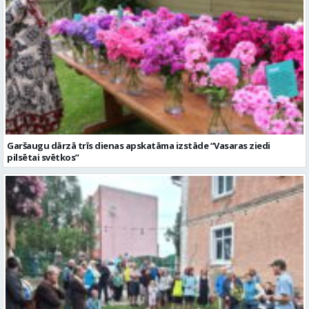
Garšaugu dārzā trīs dienas apskatāma izstāde “Vasaras ziedi
pilsētai svētkos”