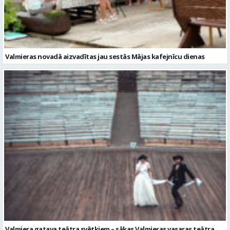
Valmieras novadā aizvadītas jau sestās Mājas kafejnīcu dienas
Valmiera gatava teātra svētkiem – sākas Valmieras vasaras teātra