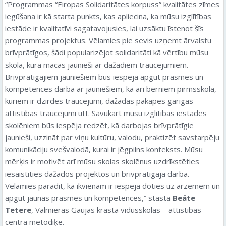
“Programmas “Eiropas Solidaritātes korpuss” kvalitātes zīmes
iegūšana ir kā starta punkts, kas apliecina, ka mūsu izglītības
iestāde ir kvalitatīvi sagatavojusies, lai uzsāktu īstenot šīs
programmas projektus. Vēlamies pie sevis uzņemt ārvalstu
brīvprātīgos, šādi popularizējot solidaritāti kā vērtību mūsu
skolā, kurā mācās jaunieši ar dažādiem traucējumiem.
Brīvprātīgajiem jauniešiem būs iespēja apgūt prasmes un
kompetences darbā ar jauniešiem, kā arī bērniem pirmsskolā,
kuriem ir dzirdes traucējumi, dažādas pakāpes garīgās
attīstības traucējumi utt. Savukārt mūsu izglītības iestādes
skolēniem būs iespēja redzēt, kā darbojas brīvprātīgie
jaunieši, uzzināt par viņu kultūru, valodu, praktizēt savstarpēju
komunikāciju svešvalodā, kurai ir jēgpilns konteksts. Mūsu
mērķis ir motivēt arī mūsu skolas skolēnus uzdrīkstēties
iesaistīties dažādos projektos un brīvprātīgajā darbā.
Vēlamies parādīt, ka ikvienam ir iespēja doties uz ārzemēm un
apgūt jaunas prasmes un kompetences,” stāsta
Beāte
Tetere
, Valmieras Gaujas krasta vidusskolas – attīstības
centra metodiķe.