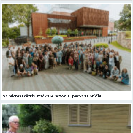
Valmieras teātris uzsāk 104. sezonu – par varu, brīvību