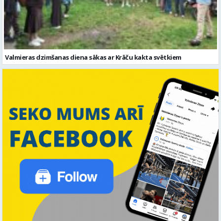
Valmieras dzimšanas diena sākas ar Krāču kakta svētkiem