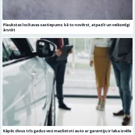
Plaukstas locītavas sastiepums: kā to novērst, atpazīt un veiksmīgi
ārstēt
Kāpēc divus trīs gadus veci mazlietoti auto ar garantiju ir laba izvēle