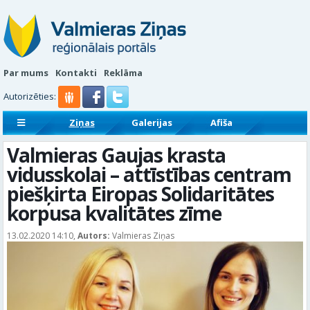
Par mums
Kontakti
Reklāma
Autorizēties:
Ziņas
Galerijas
Afiša
Sludinājumi
Reklāmraksti
Valmieras Gaujas krasta
vidusskolai – attīstības centram
piešķirta Eiropas Solidaritātes
korpusa kvalitātes zīme
13.02.2020 14:10,
Autors:
Valmieras Ziņas