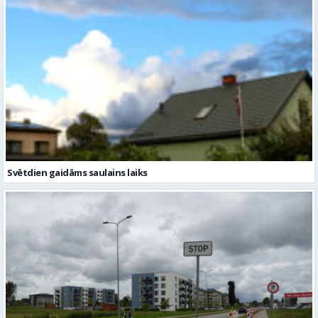
Svētdien gaidāms saulains laiks