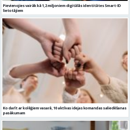
Pievienojies vairāk kā 1,2 miljoniem digitālās identitātes Smart-ID
lietotājiem
Ko darīt ar kolēģiem vasarā, 10 aktīvas idejas komandas saliedēšanas
pasākumam