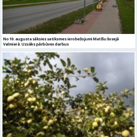
No 10. augusta sāksies satiksmes ierobežojumi Matīšu šosejā
Valmierā. Uzsāks pārbūves darbus