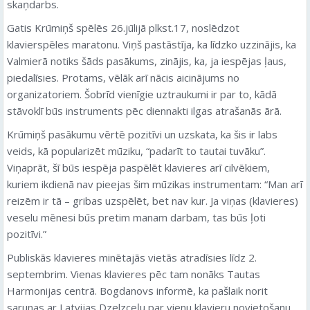
skaņdarbs.
Gatis Krūmiņš spēlēs 26.jūlijā plkst.17, noslēdzot
klavierspēles maratonu. Viņš pastāstīja, ka līdzko uzzinājis, ka
Valmierā notiks šāds pasākums, zinājis, ka, ja iespējas ļaus,
piedalīsies. Protams, vēlāk arī nācis aicinājums no
organizatoriem. Šobrīd vienīgie uztraukumi ir par to, kādā
stāvoklī būs instruments pēc diennakti ilgas atrašanās ārā.
Krūmiņš pasākumu vērtē pozitīvi un uzskata, ka šis ir labs
veids, kā popularizēt mūziku, “padarīt to tautai tuvāku”.
Viņaprāt, šī būs iespēja paspēlēt klavieres arī cilvēkiem,
kuriem ikdienā nav pieejas šim mūzikas instrumentam: “Man arī
reizēm ir tā – gribas uzspēlēt, bet nav kur. Ja viņas (klavieres)
veselu mēnesi būs pretim manam darbam, tas būs ļoti
pozitīvi.”
Publiskās klavieres minētajās vietās atradīsies līdz 2.
septembrim. Vienas klavieres pēc tam nonāks Tautas
Harmonijas centrā. Bogdanovs informē, ka pašlaik norit
sarunas ar Latvijas Dzelzceļu par vienu klavieru novietošanu