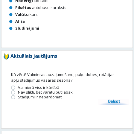
Noderīgi
kontakti
Pilsētas
autobusu saraksts
Valūtu
kursi
Afiša
Sludinājumi
Aktuālais jautājums
Kā vērtē Valmieras apzaļumošanu, puķu dobes, rotācijas
apļu stādījumus vasaras sezonā?
Valmierā viss ir kārtībā
Nav slikti, bet varētu būt labāk
Stādījumi ir nepārdomāti
Balsot