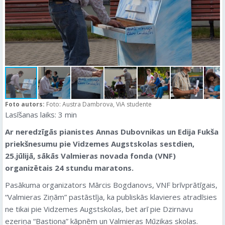
Foto autors:
Foto: Austra Dambrova, ViA studente
Lasīšanas laiks:
3
min
Ar neredzīgās pianistes Annas Dubovnikas un Edija Fukša
priekšnesumu pie Vidzemes Augstskolas sestdien,
25.jūlijā, sākās Valmieras novada fonda (VNF)
organizētais 24 stundu maratons.
Pasākuma organizators Mārcis Bogdanovs, VNF brīvprātīgais,
“Valmieras Ziņām” pastāstīja, ka publiskās klavieres atradīsies
ne tikai pie Vidzemes Augstskolas, bet arī pie Dzirnavu
ezeriņa “Bastiona” kāpnēm un Valmieras Mūzikas skolas.