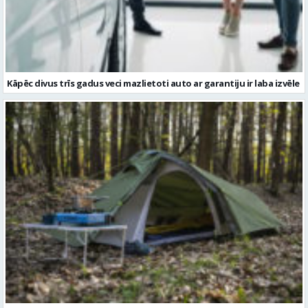
Kāpēc divus trīs gadus veci mazlietoti auto ar garantiju ir laba izvēle