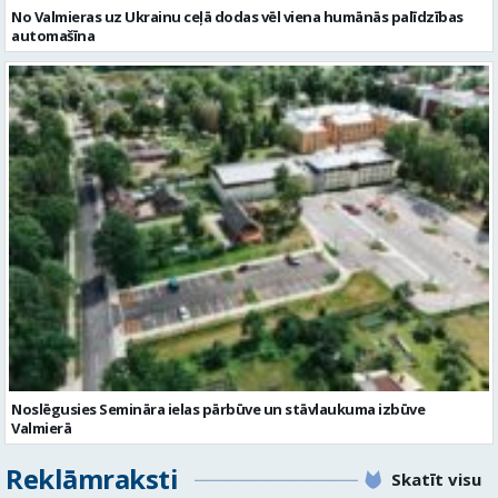
No Valmieras uz Ukrainu ceļā dodas vēl viena humānās palīdzības
automašīna
Noslēgusies Semināra ielas pārbūve un stāvlaukuma izbūve
Valmierā
Reklāmraksti
Skatīt visu