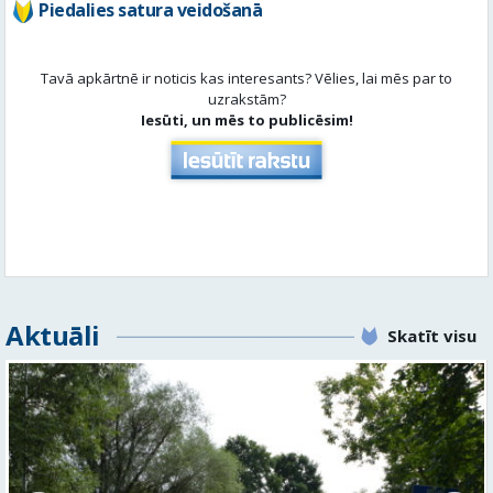
Piedalies satura veidošanā
Tavā apkārtnē ir noticis kas interesants? Vēlies, lai mēs par to
uzrakstām?
Iesūti, un mēs to publicēsim!
Aktuāli
Skatīt visu