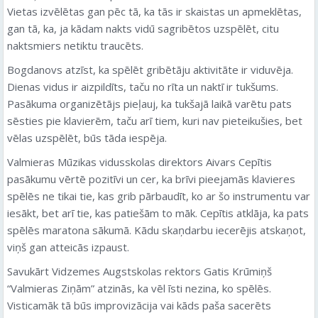
Vietas izvēlētas gan pēc tā, ka tās ir skaistas un apmeklētas,
gan tā, ka, ja kādam nakts vidū sagribētos uzspēlēt, citu
naktsmiers netiktu traucēts.
Bogdanovs atzīst, ka spēlēt gribētāju aktivitāte ir viduvēja.
Dienas vidus ir aizpildīts, taču no rīta un naktī ir tukšums.
Pasākuma organizētājs pieļauj, ka tukšajā laikā varētu pats
sēsties pie klavierēm, taču arī tiem, kuri nav pieteikušies, bet
vēlas uzspēlēt, būs tāda iespēja.
Valmieras Mūzikas vidusskolas direktors Aivars Cepītis
pasākumu vērtē pozitīvi un cer, ka brīvi pieejamās klavieres
spēlēs ne tikai tie, kas grib pārbaudīt, ko ar šo instrumentu var
iesākt, bet arī tie, kas patiešām to māk. Cepītis atklāja, ka pats
spēlēs maratona sākumā. Kādu skaņdarbu iecerējis atskaņot,
viņš gan atteicās izpaust.
Savukārt Vidzemes Augstskolas rektors Gatis Krūmiņš
“Valmieras Ziņām” atzinās, ka vēl īsti nezina, ko spēlēs.
Visticamāk tā būs improvizācija vai kāds paša sacerēts