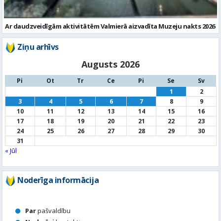
Ar daudzveidīgām aktivitātēm Valmierā aizvadīta Muzeju nakts 2026
Ziņu arhīvs
Augusts 2026
Pi
Ot
Tr
Ce
Pi
Se
Sv
1
2
3
4
5
6
7
8
9
10
11
12
13
14
15
16
17
18
19
20
21
22
23
24
25
26
27
28
29
30
31
« Jūl
Noderīga informācija
Par
pašvaldību