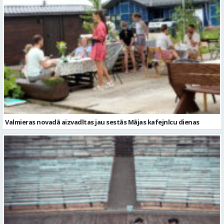
Valmieras novadā aizvadītas jau sestās Mājas kafejnīcu dienas