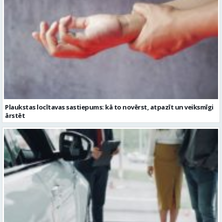
Plaukstas locītavas sastiepums: kā to novērst, atpazīt un veiksmīgi
ārstēt