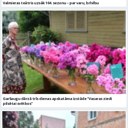
Valmieras teātris uzsāk 104. sezonu – par varu, brīvību
Garšaugu dārzā trīs dienas apskatāma izstāde “Vasaras ziedi
pilsētai svētkos”