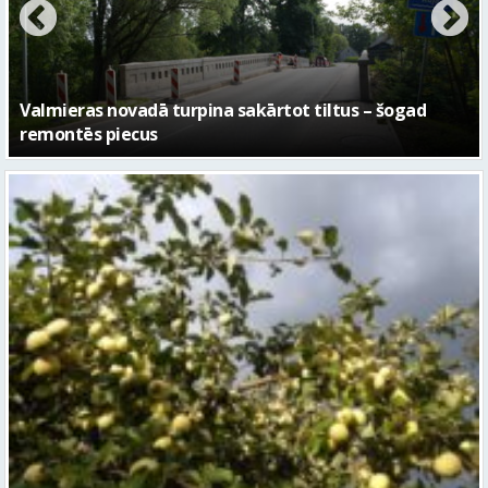
No pagaidu teātra līdz laikmetīgās kultūras centram
– kā attīstīsies “Kurtuve”