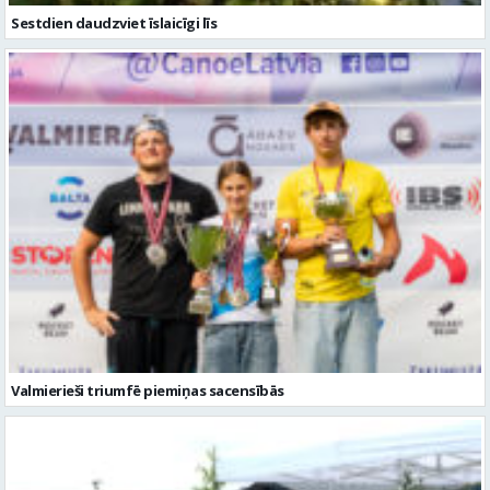
Sestdien daudzviet īslaicīgi līs
Valmierieši triumfē piemiņas sacensībās