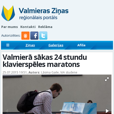
Par mums
Kontakti
Reklāma
Autorizēties:
Ziņas
Galerijas
Afiša
Sludinājumi
Reklāmraksti
Valmierā sākas 24 stundu
klavierspēles maratons
25.07.2015 19:51,
Autors:
Lāsma Gaile, ViA studene