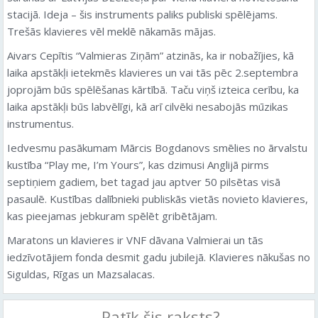
stacijā. Ideja – šis instruments paliks publiski spēlējams.
Trešās klavieres vēl meklē nākamās mājas.
Aivars Cepītis “Valmieras Ziņām” atzinās, ka ir nobažījies, kā
laika apstākļi ietekmēs klavieres un vai tās pēc 2.septembra
joprojām būs spēlēšanas kārtībā. Taču viņš izteica cerību, ka
laika apstākļi būs labvēlīgi, kā arī cilvēki nesabojās mūzikas
instrumentus.
Iedvesmu pasākumam Mārcis Bogdanovs smēlies no ārvalstu
kustība “Play me, I’m Yours”, kas dzimusi Anglijā pirms
septiņiem gadiem, bet tagad jau aptver 50 pilsētas visā
pasaulē. Kustības dalībnieki publiskās vietās novieto klavieres,
kas pieejamas jebkuram spēlēt gribētājam.
Maratons un klavieres ir VNF dāvana Valmierai un tās
iedzīvotājiem fonda desmit gadu jubilejā. Klavieres nākušas no
Siguldas, Rīgas un Mazsalacas.
Patīk šis raksts?