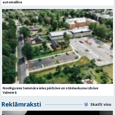
automašīna
Noslēgusies Semināra ielas pārbūve un stāvlaukuma izbūve
Valmierā
Reklāmraksti
Skatīt visu