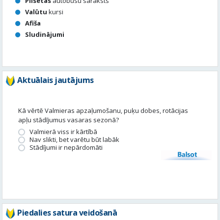
Pilsētas
autobusu saraksts
Valūtu
kursi
Afiša
Sludinājumi
Aktuālais jautājums
Kā vērtē Valmieras apzaļumošanu, puķu dobes, rotācijas
apļu stādījumus vasaras sezonā?
Valmierā viss ir kārtībā
Nav slikti, bet varētu būt labāk
Stādījumi ir nepārdomāti
Balsot
Piedalies satura veidošanā