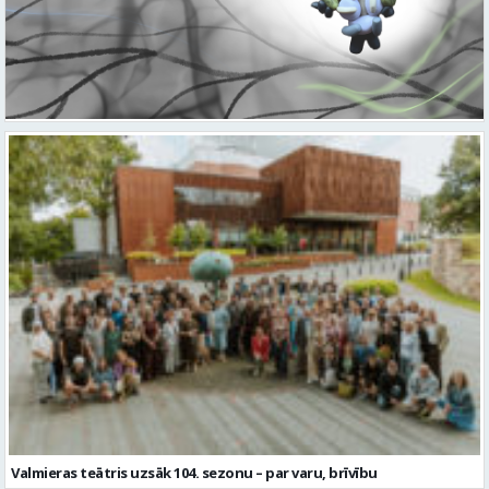
Valmieras teātris uzsāk 104. sezonu – par varu, brīvību