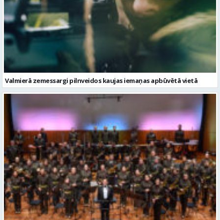
Valmierā zemessargi pilnveidos kaujas iemaņas apbūvētā vietā