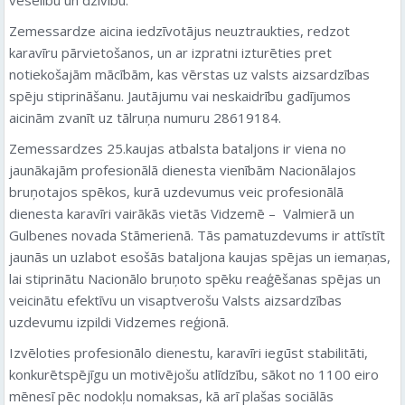
Zemessardze aicina iedzīvotājus neuztraukties, redzot
karavīru pārvietošanos, un ar izpratni izturēties pret
notiekošajām mācībām, kas vērstas uz valsts aizsardzības
spēju stiprināšanu. Jautājumu vai neskaidrību gadījumos
aicinām zvanīt uz tālruņa numuru 28619184.
Zemessardzes 25.kaujas atbalsta bataljons ir viena no
jaunākajām profesionālā dienesta vienībām Nacionālajos
bruņotajos spēkos, kurā uzdevumus veic profesionālā
dienesta karavīri vairākās vietās Vidzemē – Valmierā un
Gulbenes novada Stāmerienā. Tās pamatuzdevums ir attīstīt
jaunās un uzlabot esošās bataljona kaujas spējas un iemaņas,
lai stiprinātu Nacionālo bruņoto spēku reaģēšanas spējas un
veicinātu efektīvu un visaptverošu Valsts aizsardzības
uzdevumu izpildi Vidzemes reģionā.
Izvēloties profesionālo dienestu, karavīri iegūst stabilitāti,
konkurētspējīgu un motivējošu atlīdzību, sākot no 1100 eiro
mēnesī pēc nodokļu nomaksas, kā arī plašas sociālās