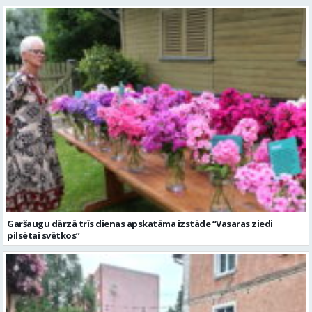
Garšaugu dārzā trīs dienas apskatāma izstāde “Vasaras ziedi
pilsētai svētkos”