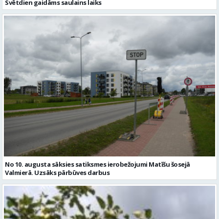
Svētdien gaidāms saulains laiks
No 10. augusta sāksies satiksmes ierobežojumi Matīšu šosejā
Valmierā. Uzsāks pārbūves darbus