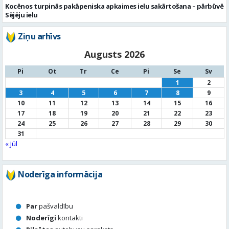
Kocēnos turpinās pakāpeniska apkaimes ielu sakārtošana – pārbūvē
Sējēju ielu
Ziņu arhīvs
Augusts 2026
Pi
Ot
Tr
Ce
Pi
Se
Sv
1
2
3
4
5
6
7
8
9
10
11
12
13
14
15
16
17
18
19
20
21
22
23
24
25
26
27
28
29
30
31
« Jūl
Noderīga informācija
Par
pašvaldību
Noderīgi
kontakti