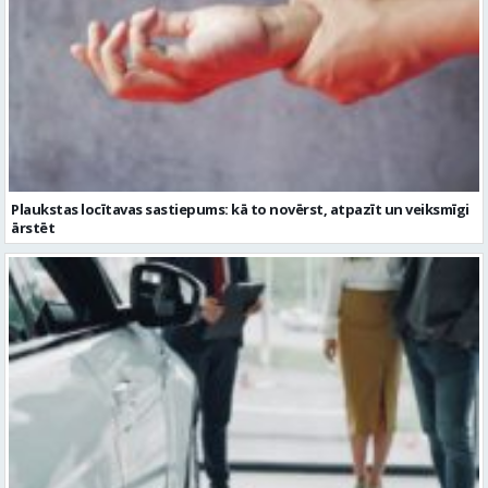
Plaukstas locītavas sastiepums: kā to novērst, atpazīt un veiksmīgi
ārstēt