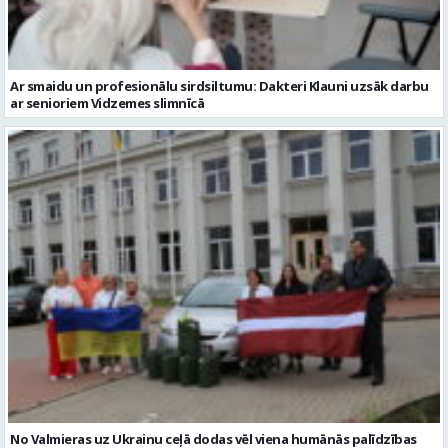
Ar smaidu un profesionālu sirdsiltumu: Dakteri Klauni uzsāk darbu
ar senioriem Vidzemes slimnīcā
No Valmieras uz Ukrainu ceļā dodas vēl viena humānās palīdzības