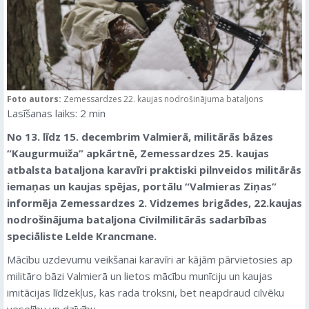
Foto autors:
Zemessardzes 22. kaujas nodrošinājuma bataljons
Lasīšanas laiks:
2
min
No 13. līdz 15. decembrim Valmierā, militārās bāzes
“Kaugurmuiža” apkārtnē, Zemessardzes 25. kaujas
atbalsta bataljona karavīri praktiski pilnveidos militārās
iemaņas un kaujas spējas, portālu “Valmieras Ziņas”
informēja Zemessardzes 2. Vidzemes brigādes, 22.kaujas
nodrošinājuma bataljona Civilmilitārās sadarbības
speciāliste Lelde Krancmane.
Mācību uzdevumu veikšanai karavīri ar kājām pārvietosies ap
militāro bāzi Valmierā un lietos mācību munīciju un kaujas
imitācijas līdzekļus, kas rada troksni, bet neapdraud cilvēku
veselību un dzīvību.