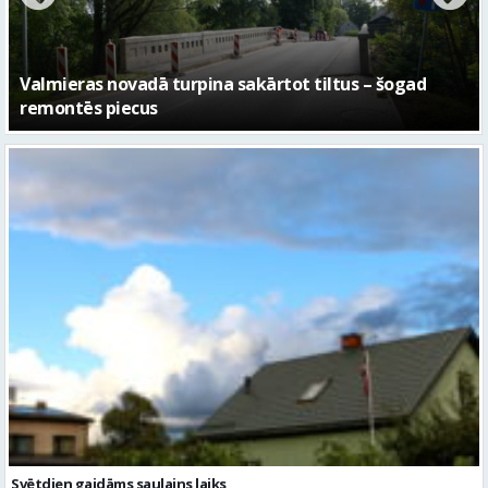
No pagaidu teātra līdz laikmetīgās kultūras centram
– kā attīstīsies “Kurtuve”
Svētdien gaidāms saulains laiks