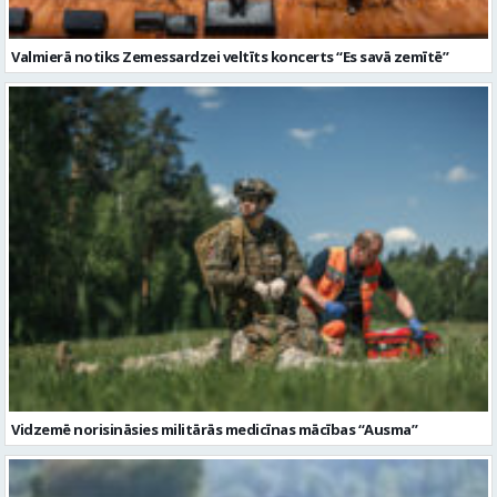
Valmierā notiks Zemessardzei veltīts koncerts “Es savā zemītē”
Vidzemē norisināsies militārās medicīnas mācības “Ausma”