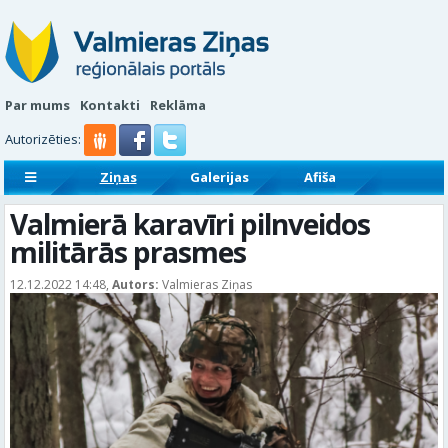
Par mums
Kontakti
Reklāma
Autorizēties:
Ziņas
Galerijas
Afiša
Sludinājumi
Reklāmraksti
Valmierā karavīri pilnveidos
militārās prasmes
12.12.2022 14:48,
Autors:
Valmieras Ziņas