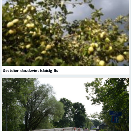
Sestdien daudzviet īslaicīgi līs