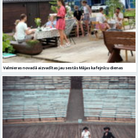
Valmieras novadā aizvadītas jau sestās Mājas kafejnīcu dienas