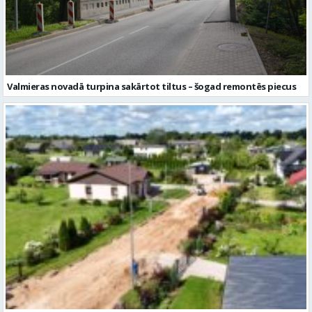
Valmieras novadā turpina sakārtot tiltus – šogad remontēs piecus