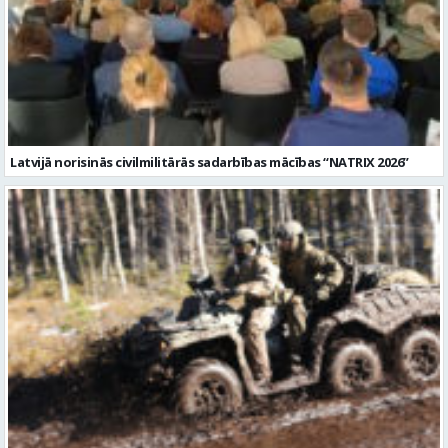
Latvijā norisinās civilmilitārās sadarbības mācības “NATRIX 2026”