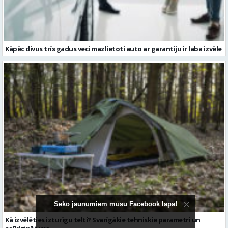
Kāpēc divus trīs gadus veci mazlietoti auto ar garantiju ir laba izvēle
Seko jaunumiem mūsu Facebook lapā!
Kā izvēlēties izturīgu telti? Svarīgākie tehniskie parametri un