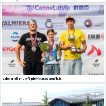
Valmierieši triumfē piemiņas sacensībās