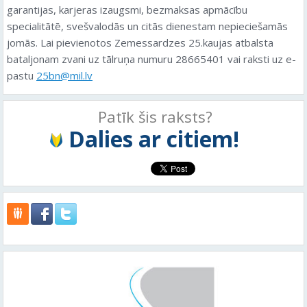
garantijas, karjeras izaugsmi, bezmaksas apmācību
specialitātē, svešvalodās un citās dienestam nepieciešamās
jomās. Lai pievienotos Zemessardzes 25.kaujas atbalsta
bataljonam zvani uz tālruņa numuru 28665401 vai raksti uz e-
pastu
25bn@mil.lv
Patīk šis raksts?
Dalies ar citiem!