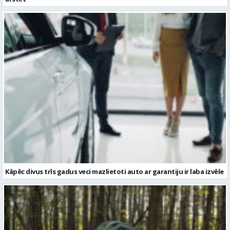
Kāpēc divus trīs gadus veci mazlietoti auto ar garantiju ir laba izvēle