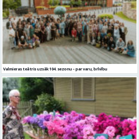
Valmieras teātris uzsāk 104. sezonu – par varu, brīvību
Garšaugu dārzā trīs dienas apskatāma izstāde “Vasaras ziedi