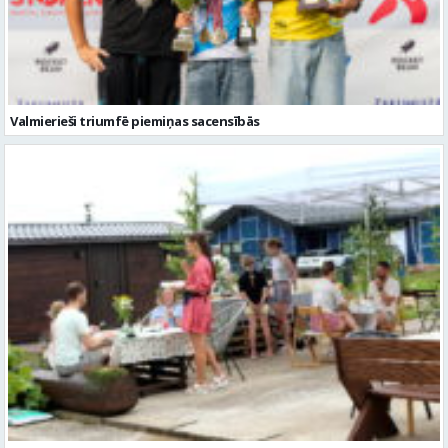
Valmierieši triumfē piemiņas sacensībās
Valmieras novadā aizvadītas jau sestās Mājas kafejnīcu dienas