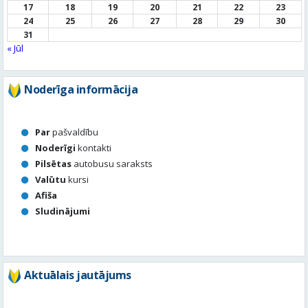
Noderīga informācija
Par
pašvaldību
Noderīgi
kontakti
Pilsētas
autobusu saraksts
Valūtu
kursi
Afiša
Sludinājumi
Aktuālais jautājums
Kā vērtē Valmieras apzaļumošanu, puķu dobes, rotācijas
apļu stādījumus vasaras sezonā?
Valmierā viss ir kārtībā
Nav slikti, bet varētu būt labāk
Stādījumi ir nepārdomāti
Balsot