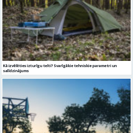
Kā izvēlēties izturīgu telti? Svarīgākie tehniskie parametri un
salīdzinājums