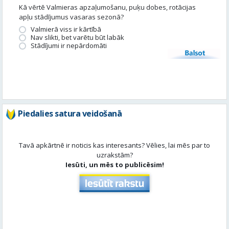
Piedalies satura veidošanā
Tavā apkārtnē ir noticis kas interesants? Vēlies, lai mēs par to
uzrakstām?
Iesūti, un mēs to publicēsim!
Aktuāli
Skatīt visu