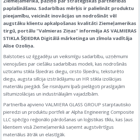
Ziemeļamerikā, paziņo par stratēģiskās partnerības
paplašināšanu. Sadarbības mērķis ir palielināt produktu
pieejamību, veicināt inovācijas un nodrošināt vēl
augstāku klientu apkalpošanas kvalitāti Ziemeļamerikas
tirgū
, portālu “Valmieras Ziņas” informēja AS VALMIERAS
STIKLA ŠĶIEDRA Digitālā mārketinga un zīmola vadītāja
Alise Ozoliņa.
Balstoties uz ilggadēju un veiksmīgu sadarbību, uzņēmumi
vienojušies par ciešāku sadarbības modeli, kas nodrošinās
uzticamu stikla šķiedras diegu, cirsto šķiedru, teksturēto
diegu, augsta silīcija izstrādājumu un HR stikla izolācijas
materiālu piegādi. Šie risinājumi īpaši pielāgoti prasīgajām
siltumizolācijas un industriālajām vajadzībām.
Partnerība apvieno VALMIERA GLASS GROUP starptautisko
pieredzi un produktu portfeli ar Alpha Engineering Composite
LLC spēcīgo reģionālo pārdošanas un loģistikas tīklu, kas ļaus
klientiem visā Ziemeļamerikā saņemt augstvērtīgus
materiālus ātrāk un elastīgāk.