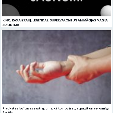
Plaukstas locītavas sastiepums: kā to novērst, atpazīt un veiksmīgi
ārstēt