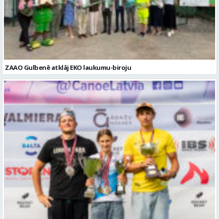
ZAAO Gulbenē atklāj EKO laukumu-biroju
Valmierieši triumfē piemiņas sacensībās