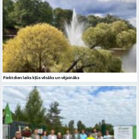
Piektdien laiks kļūs vēsāks un vējaināks