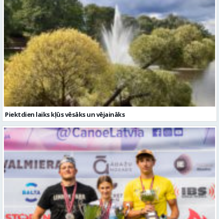
Piektdien laiks kļūs vēsāks un vējaināks