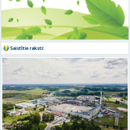
Saistītie raksti:
Izmaiņas AS VALMIERAS STIKLA ŠĶIEDRA vadībā