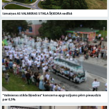
“Valmieras stikla šķiedras” koncerna apgrozījums pērn pieaudzis
par 0,5%