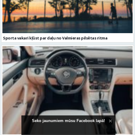
Sporta vakari kļūst par daļu no Valmieras pilsētas ritma
Volkswagen Passat uzturēšana: praktiska pieeja ilgākam
kalpošanas laikam
Seko jaunumiem mūsu Facebook lapā!