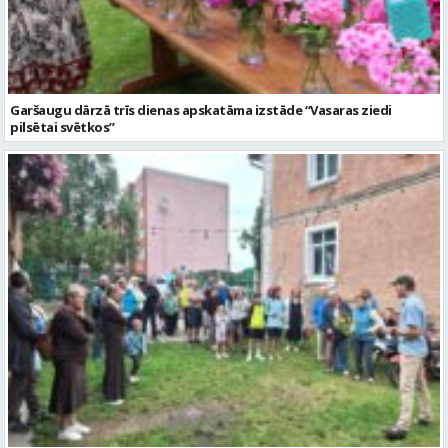
pilsētai svētkos”
Valmieras dzimšanas diena sākas ar Krāču kakta svētkiem