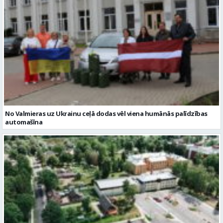
No Valmieras uz Ukrainu ceļā dodas vēl viena humānās palīdzības
automašīna