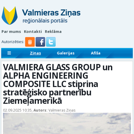
Par mums
Kontakti
Reklāma
Autorizēties:
Ziņas
Galerijas
Afiša
Sludinājumi
Reklāmraksti
VALMIERA GLASS GROUP un
ALPHA ENGINEERING
COMPOSITE LLC stiprina
stratēģisko partnerību
Ziemeļamerikā
02.09.2025 10:35,
Autors:
Valmieras Ziņas