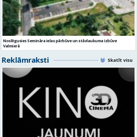
Noslēgusies Semināra ielas pārbūve un stāvlaukuma izbūve
Valmierā
Reklāmraksti
Skatīt visu
KINO, KAS AIZRAUJ: LEĢENDAS, SUPERVAROŅI UN ANIMĀCIJAS MAĢIJA
3D CINEMA