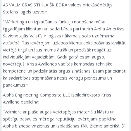
AS VALMIERAS STIKLA ŠĶIEDRA valdes priekšsēdētājs
Stefans Jugels uzsver:
“Mārketinga un izplatīšanas funkciju nodošana mūsu
ilggadējam klientam un sadarbības partnerim Alpha Amerikas
Savienotajās Valstīs ir loģisks nākamais solis uzņēmuma
attīstībā. Tas ievērojami uzlabos klientu apkalpošanas kvalitāti
vietējā tirgū un ļaus mums ātrāk un precīzāk reaģēt uz
individuālajām vajadzībām. Gadu gaitā esam augstu
novērtējuši Krisa Avallones vadītās komandas tehnisko
kompetenci un padziļinātās tirgus zināšanas. Esam pārleicināti,
ka sadarbības stiprināšana nesīs vērtīgu pienesumu un
panākumus.”
Alpha Engineering Composite LLC izpilddirektors Kriss
Avallone papildina:
“Valmiera ar plašo augas veiktspējas materiālu klāstu un
spēcīgu pasaules mēroga reputāciju ievērojami papildina
Alpha biznesa virzienus un izplatīšanas tīklu Ziemeļamerikā. Šī