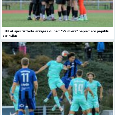
LFF Latvijas futbola virslīgas klubam “Valmiera” nepiemēro papildu
sankcijas
“Valmierai” uzvara Latvijas futbola virslīgas mačā