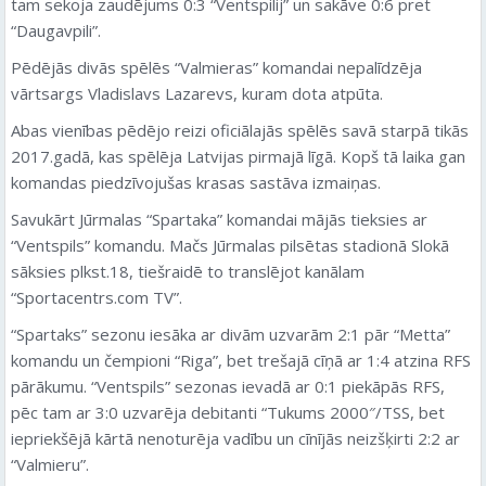
tam sekoja zaudējums 0:3 “Ventspilij” un sakāve 0:6 pret
“Daugavpili”.
Pēdējās divās spēlēs “Valmieras” komandai nepalīdzēja
vārtsargs Vladislavs Lazarevs, kuram dota atpūta.
Abas vienības pēdējo reizi oficiālajās spēlēs savā starpā tikās
2017.gadā, kas spēlēja Latvijas pirmajā līgā. Kopš tā laika gan
komandas piedzīvojušas krasas sastāva izmaiņas.
Savukārt Jūrmalas “Spartaka” komandai mājās tieksies ar
“Ventspils” komandu. Mačs Jūrmalas pilsētas stadionā Slokā
sāksies plkst.18, tiešraidē to translējot kanālam
“Sportacentrs.com TV”.
“Spartaks” sezonu iesāka ar divām uzvarām 2:1 pār “Metta”
komandu un čempioni “Riga”, bet trešajā cīņā ar 1:4 atzina RFS
pārākumu. “Ventspils” sezonas ievadā ar 0:1 piekāpās RFS,
pēc tam ar 3:0 uzvarēja debitanti “Tukums 2000″/TSS, bet
iepriekšējā kārtā nenoturēja vadību un cīnījās neizšķirti 2:2 ar
“Valmieru”.