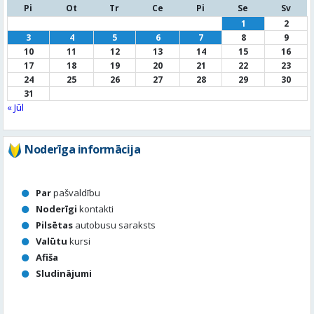
31
« Jūl
Noderīga informācija
Par
pašvaldību
Noderīgi
kontakti
Pilsētas
autobusu saraksts
Valūtu
kursi
Afiša
Sludinājumi
Aktuālais jautājums
Kā vērtē Valmieras apzaļumošanu, puķu dobes, rotācijas
apļu stādījumus vasaras sezonā?