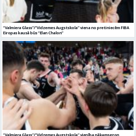
“Valmiera Glass”/”Vidzemes Augstskola” vienība nākamsezon
startēs FIBA Eiropas kausā