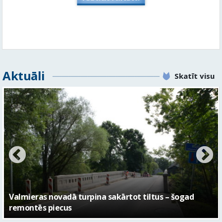
Aktuāli
Skatīt visu
No pagaidu teātra līdz laikmetīgās kultūras centram
– kā attīstīsies “Kurtuve”