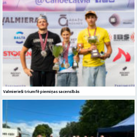
Valmierieši triumfē piemiņas sacensībās