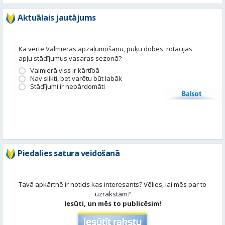
Valmierā viss ir kārtībā
Nav slikti, bet varētu būt labāk
Stādījumi ir nepārdomāti
Balsot
Piedalies satura veidošanā
Tavā apkārtnē ir noticis kas interesants? Vēlies, lai mēs par to
uzrakstām?
Iesūti, un mēs to publicēsim!