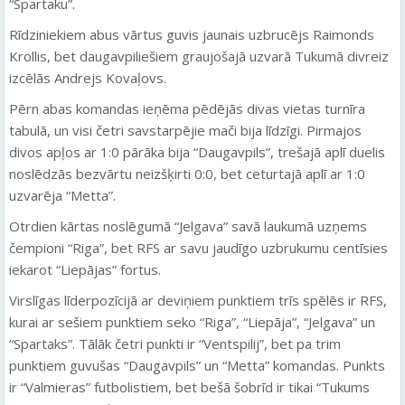
“Spartaku”.
Rīdziniekiem abus vārtus guvis jaunais uzbrucējs Raimonds
Krollis, bet daugavpiliešiem graujošajā uzvarā Tukumā divreiz
izcēlās Andrejs Kovaļovs.
Pērn abas komandas ieņēma pēdējās divas vietas turnīra
tabulā, un visi četri savstarpējie mači bija līdzīgi. Pirmajos
divos apļos ar 1:0 pārāka bija “Daugavpils”, trešajā aplī duelis
noslēdzās bezvārtu neizšķirti 0:0, bet ceturtajā aplī ar 1:0
uzvarēja “Metta”.
Otrdien kārtas noslēgumā “Jelgava” savā laukumā uzņems
čempioni “Riga”, bet RFS ar savu jaudīgo uzbrukumu centīsies
iekarot “Liepājas” fortus.
Virslīgas līderpozīcijā ar deviņiem punktiem trīs spēlēs ir RFS,
kurai ar sešiem punktiem seko “Riga”, “Liepāja”, “Jelgava” un
“Spartaks”. Tālāk četri punkti ir “Ventspilij”, bet pa trim
punktiem guvušas “Daugavpils” un “Metta” komandas. Punkts
ir “Valmieras” futbolistiem, bet bešā šobrīd ir tikai “Tukums