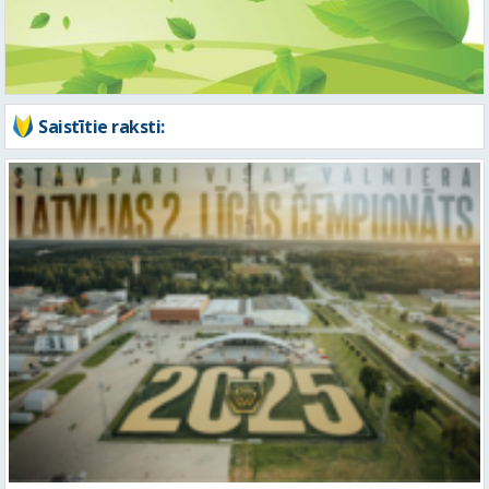
LFF pielaiž “Valmieru” dalībai otrajā līgā