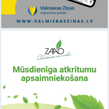
Saistītie raksti: