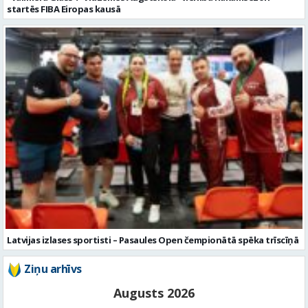
Latvijas izlases sportisti – Pasaules Open čempionātā spēka trīscīņā
Ziņu arhīvs
Augusts 2026
Pi
Ot
Tr
Ce
Pi
Se
Sv
1
2
3
4
5
6
7
8
9
10
11
12
13
14
15
16
17
18
19
20
21
22
23
24
25
26
27
28
29
30