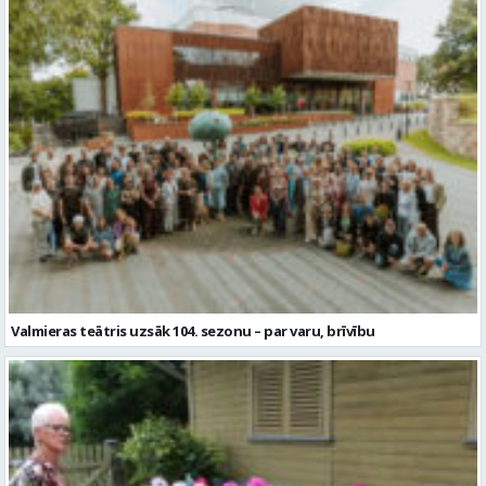
Valmieras teātris uzsāk 104. sezonu – par varu, brīvību