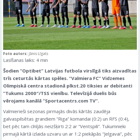
Foto autors:
Jānis Līgats
Lasīšanas laiks:
4
min
Šodien “Optibet” Latvijas futbola virslīgā tiks aizvadītas
trīs ceturtās kārtas spēles. “Valmiera FC” Vidzemes
Olimpiskā centra stadionā plkst.20 tiksies ar debitanti
“Tukums 2000″/TSS vienību. Televīzijā duelis būs
vērojams kanālā “Sportacentrs.com TV”.
Valmierieši sezonas pirmajās divās kārtās zaudēja
galvaspilsētas grandiem “Riga” komandai (0:2) un RFS (0:4),
bet pēc tam cīnījās neizšķirti 2:2 ar “Ventspili”. Tukumnieki
pirmajā kārtā izlaida uzvaru un ar 1:2 piekāpās “Jelgavai”, pēc