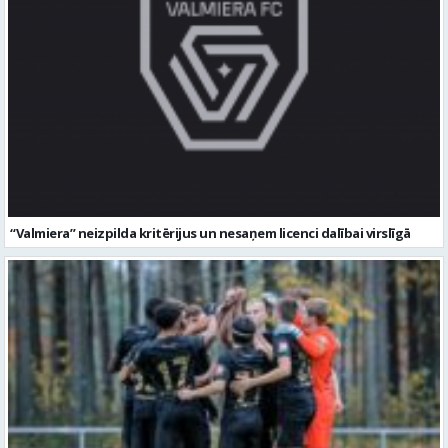
“Valmiera” neizpilda kritērijus un nesaņem licenci dalībai virslīgā