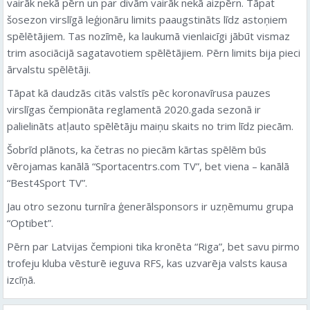
vairāk nekā pērn un par divām vairāk nekā aizpērn. Tāpat
šosezon virslīgā leģionāru limits paaugstināts līdz astoņiem
spēlētājiem. Tas nozīmē, ka laukumā vienlaicīgi jābūt vismaz
trim asociācijā sagatavotiem spēlētājiem. Pērn limits bija pieci
ārvalstu spēlētāji.
Tāpat kā daudzās citās valstīs pēc koronavīrusa pauzes
virslīgas čempionāta reglamentā 2020.gada sezonā ir
palielināts atļauto spēlētāju maiņu skaits no trim līdz piecām.
Šobrīd plānots, ka četras no piecām kārtas spēlēm būs
vērojamas kanālā “Sportacentrs.com TV”, bet viena – kanālā
“Best4Sport TV”.
Jau otro sezonu turnīra ģenerālsponsors ir uzņēmumu grupa
“Optibet”.
Pērn par Latvijas čempioni tika kronēta “Riga”, bet savu pirmo
trofeju kluba vēsturē ieguva RFS, kas uzvarēja valsts kausa
izcīņā.