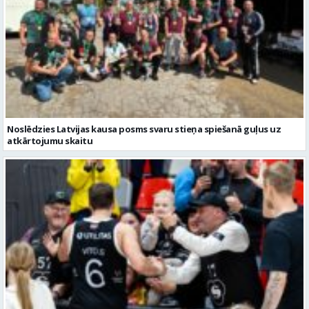
Noslēdzies Latvijas kausa posms svaru stieņa spiešanā guļus uz
atkārtojumu skaitu
“Valmiera Glass”/”Vidzemes Augstskola” viena no pretiniecēm FIBA
Eiropas kausā būs “Elan Chalon”