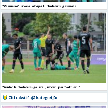
“Auda” futbola virslīgā izrauj uzvaru pār “Valmieru”
Citi raksti šajā kategorijā: