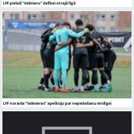
LFF noraida “Valmieras” apelāciju par nepielaišanu virslīgai