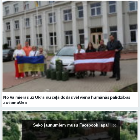
No Valmieras uz Ukrainu ceļā dodas vēl viena humānās palīdzības
automašīna
Seko jaunumiem mūsu Facebook lapā!