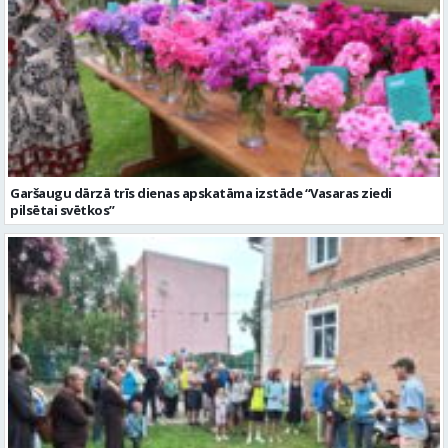
Garšaugu dārzā trīs dienas apskatāma izstāde “Vasaras ziedi
pilsētai svētkos”
Valmieras dzimšanas diena sākas ar Krāču kakta svētkiem