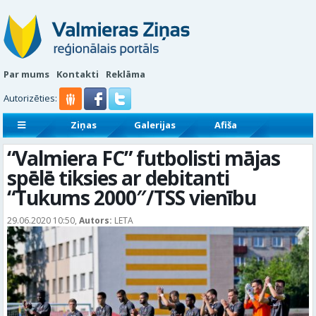
Par mums
Kontakti
Reklāma
Autorizēties:
Ziņas
Galerijas
Afiša
Sludinājumi
Reklāmraksti
“Valmiera FC” futbolisti mājas
spēlē tiksies ar debitanti
“Tukums 2000″/TSS vienību
29.06.2020 10:50,
Autors:
LETA