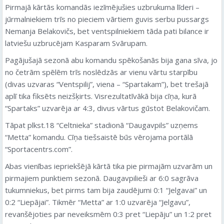
Pirmajā kārtās komandās iezīmējušies uzbrukuma līderi –
jūrmalniekiem trīs no pieciem vārtiem guvis serbu pussargs
Nemanja Belakovičs, bet ventspilniekiem tāda pati bilance ir
latviešu uzbrucējam Kasparam Svārupam.
Pagājušajā sezonā abu komandu spēkošanās bija gana sīva, jo
no četrām spēlēm trīs noslēdzās ar vienu vārtu starpību
(divas uzvaras “Ventspilij”, viena – “Spartakam”), bet trešajā
aplī tika fiksēts neizšķirts. Visrezultatīvākā bija cīņa, kurā
“Spartaks” uzvarēja ar 4:3, divus vārtus gūstot Belakovičam.
Tāpat plkst.18 “Celtnieka” stadionā “Daugavpils” uzņems
“Metta” komandu. Cīņa tiešsaistē būs vērojama portālā
“Sportacentrs.com”.
Abas vienības iepriekšējā kārtā tika pie pirmajām uzvarām un
pirmajiem punktiem sezonā. Daugavpilieši ar 6:0 sagrāva
tukumniekus, bet pirms tam bija zaudējumi 0:1 “Jelgavai” un
0:2 “Liepājai”. Tikmēr “Metta” ar 1:0 uzvarēja “Jelgavu”,
revanšējoties par neveiksmēm 0:3 pret “Liepāju” un 1:2 pret