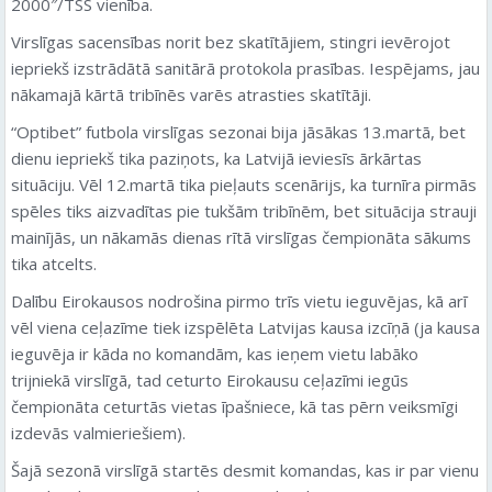
2000″/TSS vienība.
Virslīgas sacensības norit bez skatītājiem, stingri ievērojot
iepriekš izstrādātā sanitārā protokola prasības. Iespējams, jau
nākamajā kārtā tribīnēs varēs atrasties skatītāji.
“Optibet” futbola virslīgas sezonai bija jāsākas 13.martā, bet
dienu iepriekš tika paziņots, ka Latvijā ieviesīs ārkārtas
situāciju. Vēl 12.martā tika pieļauts scenārijs, ka turnīra pirmās
spēles tiks aizvadītas pie tukšām tribīnēm, bet situācija strauji
mainījās, un nākamās dienas rītā virslīgas čempionāta sākums
tika atcelts.
Dalību Eirokausos nodrošina pirmo trīs vietu ieguvējas, kā arī
vēl viena ceļazīme tiek izspēlēta Latvijas kausa izcīņā (ja kausa
ieguvēja ir kāda no komandām, kas ieņem vietu labāko
trijniekā virslīgā, tad ceturto Eirokausu ceļazīmi iegūs
čempionāta ceturtās vietas īpašniece, kā tas pērn veiksmīgi
izdevās valmieriešiem).
Šajā sezonā virslīgā startēs desmit komandas, kas ir par vienu