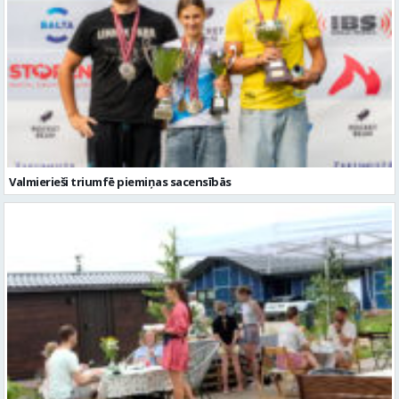
Valmierieši triumfē piemiņas sacensībās
Valmieras novadā aizvadītas jau sestās Mājas kafejnīcu dienas