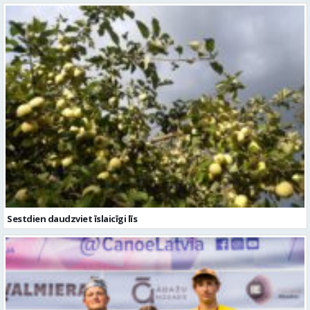
Sestdien daudzviet īslaicīgi līs