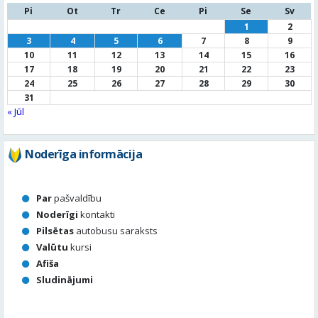
24
25
26
27
28
29
30
31
« Jūl
Noderīga informācija
Par
pašvaldību
Noderīgi
kontakti
Pilsētas
autobusu saraksts
Valūtu
kursi
Afiša
Sludinājumi
Aktuālais jautājums
Kā vērtē Valmieras apzaļumošanu, puķu dobes, rotācijas