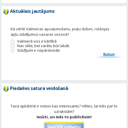
apļu stādījumus vasaras sezonā?
Valmierā viss ir kārtībā
Nav slikti, bet varētu būt labāk
Stādījumi ir nepārdomāti
Balsot
Piedalies satura veidošanā
Tavā apkārtnē ir noticis kas interesants? Vēlies, lai mēs par to
uzrakstām?
Iesūti, un mēs to publicēsim!