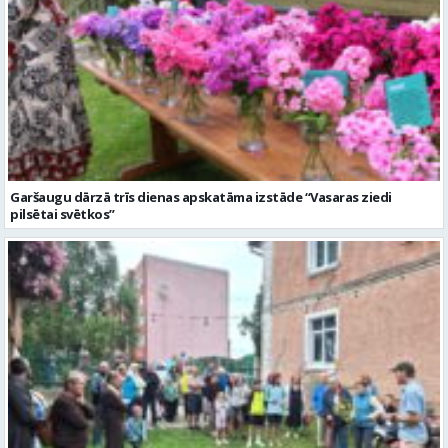
Garšaugu dārzā trīs dienas apskatāma izstāde “Vasaras ziedi
pilsētai svētkos”
Valmieras dzimšanas diena sākas ar Krāču kakta svētkiem