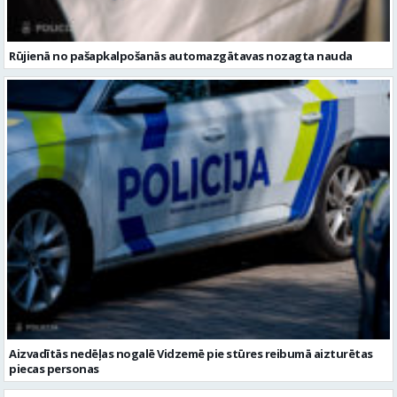
Aizvadītās nedēļas nogalē Vidzemē pie stūres reibumā aizturētas
piecas personas
Citi raksti šajā kategorijā: