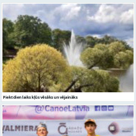
Piektdien laiks kļūs vēsāks un vējaināks