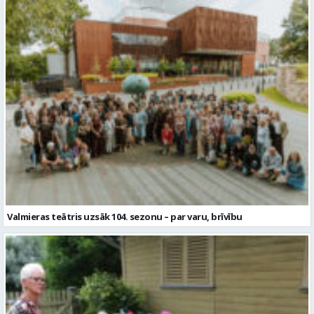
Valmieras teātris uzsāk 104. sezonu – par varu, brīvību