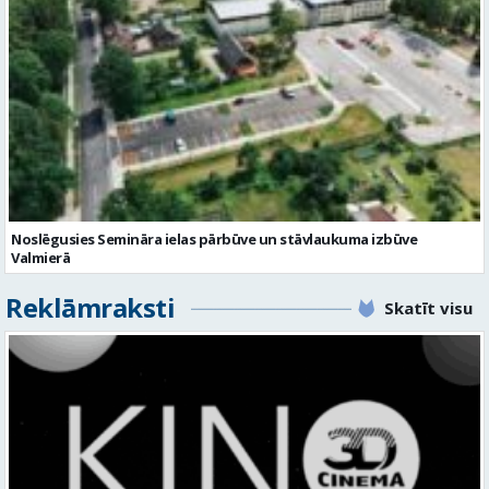
Noslēgusies Semināra ielas pārbūve un stāvlaukuma izbūve
Valmierā
Reklāmraksti
Skatīt visu