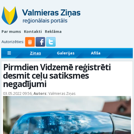
Par mums
Kontakti
Reklāma
Autorizēties:
Ziņas
Galerijas
Afiša
Sludinājumi
Reklāmraksti
Pirmdien Vidzemē reģistrēti
desmit ceļu satiksmes
negadījumi
03.05.2022 09:56,
Autors:
Valmieras Ziņas