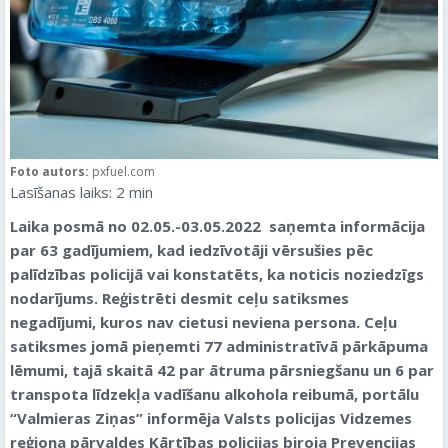
Foto autors:
pxfuel.com
Lasīšanas laiks:
2
min
Laika posmā no 02.05.-03.05.2022 saņemta informācija
par 63 gadījumiem, kad iedzīvotāji vērsušies pēc
palīdzības policijā vai konstatēts, ka noticis noziedzīgs
nodarījums. Reģistrēti desmit ceļu satiksmes
negadījumi, kuros nav cietusi neviena persona. Ceļu
satiksmes jomā pieņemti 77 administratīvā pārkāpuma
lēmumi, tajā skaitā 42 par ātruma pārsniegšanu un 6 par
transpota līdzekļa vadīšanu alkohola reibumā, portālu
“Valmieras Ziņas” informēja Valsts policijas Vidzemes
reģiona pārvaldes Kārtības policijas biroja Prevencijas