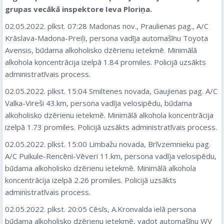
grupas vecākā inspektore Ieva Ploriņa.
02.05.2022. plkst. 07:28 Madonas nov., Praulienas pag., A/C
Krāslava-Madona-Preiļi, persona vadīja automašīnu Toyota
Avensis, būdama alkoholisko dzērienu ietekmē. Minimālā
alkohola koncentrācija izelpā 1.84 promiles. Policijā uzsākts
administratīvais process.
02.05.2022. plkst. 15:04 Smiltenes novada, Gaujienas pag. A/C
Valka-Vireši 43.km, persona vadīja velosipēdu, būdama
alkoholisko dzērienu ietekmē. Minimālā alkohola koncentrācija
izelpā 1.73 promiles. Policijā uzsākts administratīvais process.
02.05.2022. plkst. 15:00 Limbažu novada, Brīvzemnieku pag.
A/C Puikule-Rencēni-Vēveri 11.km, persona vadīja velosipēdu,
būdama alkoholisko dzērienu ietekmē. Minimālā alkohola
koncentrācija izelpā 2.26 promiles. Policijā uzsākts
administratīvais process.
02.05.2022. plkst. 20:05 Cēsīs, A.Kronvalda ielā persona
būdama alkoholisko dzērienu ietekmē, vadot automašīnu WV