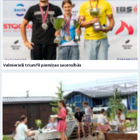
Valmierieši triumfē piemiņas sacensībās
Valmieras novadā aizvadītas jau sestās Mājas kafejnīcu dienas