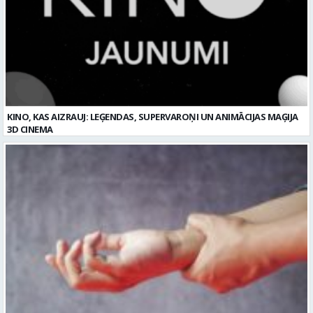
KINO, KAS AIZRAUJ: LEĢENDAS, SUPERVAROŅI UN ANIMĀCIJAS MAĢIJA
3D CINEMA
Plaukstas locītavas sastiepums: kā to novērst, atpazīt un veiksmīgi
ārstēt