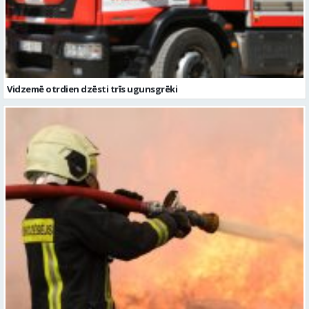
Vidzemē otrdien dzēsti trīs ugunsgrēki
Vidzemē dzēsti trīs ugunsgrēki