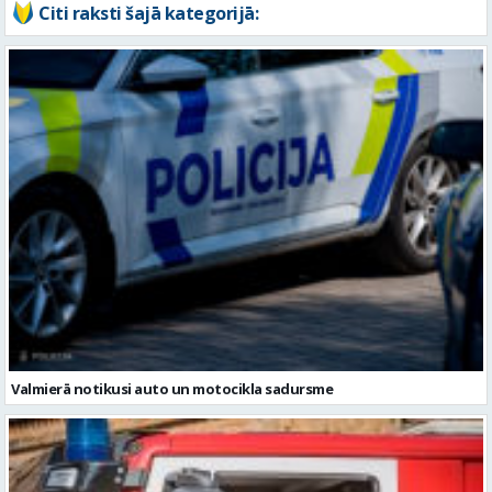
Valmierā notikusi auto un motocikla sadursme