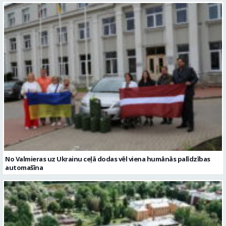
No Valmieras uz Ukrainu ceļā dodas vēl viena humānās palīdzības
automašīna