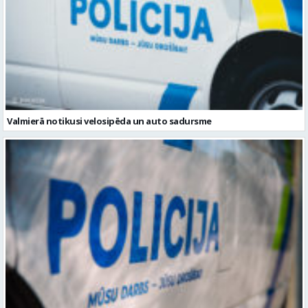
Valmierā notikusi velosipēda un auto sadursme
Rūjienā no pašapkalpošanās automazgātavas nozagta nauda