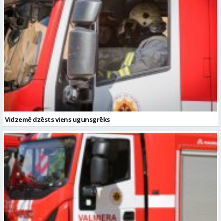
Vidzemē dzēsts viens ugunsgrēks