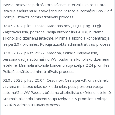
Passat neievēroja drošu braukšanas intervālu, kā rezultāta
izraisīja sadursmi ar stāvēšanai novietoto automašīnu WV Golf.
Policijā uzsākts administratīvais process.
02.05.2022. plkst. 19:48 Madonas nov., Ērgļu pag., Ērgļi,
Zāģētavas ielā, persona vadīja automašīnu AUDI, būdama
alkoholisko dzērienu ietekmē. Minimālā alkohola koncentrācija
izelpā 2.07 promiles. Policijā uzsākts administratīvais process.
02.05.2022. plkst. 21:27 Madonā, Oskara Kalpaka ielā,
persona vadīja automašīnu VW, būdama alkoholisko dzērienu
ietekmē. Minimālā alkohola koncentrācija izelpā 2.24 promiles.
Policijā uzsākts administratīvais process.
02.05.2022. plkst. 20:04 Cēsu nov, Cēsīs pa A.Kronvalda ielu
virzienā no Lapsu ielas uz Ziedu ielas pusi, persona vadīja
automašīnu WV Passat, būdama alkoholisko dzērienu ietekmē.
Minimālā alkohola koncentrācija izelpā 0.95 promiles. Policijā
uzsākts administratīvais process.