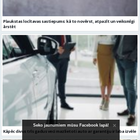
Kāpēc divus trīs gadus veci mazlietoti auto ar garantiju ir laba izvēle
Seko jaunumiem mūsu Facebook lapā!