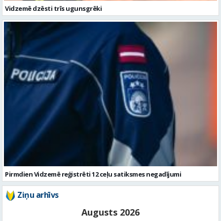
Pirmdien Vidzemē reģistrēti 12 ceļu satiksmes negadījumi
Ziņu arhīvs
Augusts 2026
Pi
Ot
Tr
Ce
Pi
Se
Sv
1
2
3
4
5
6
7
8
9
10
11
12
13
14
15
16
17
18
19
20
21
22
23