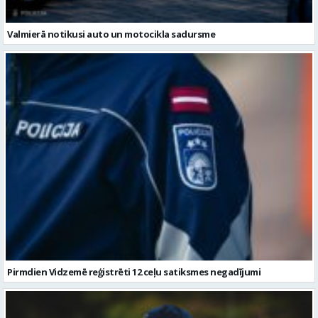
Pirmdien Vidzemē reģistrēti 12 ceļu satiksmes negadījumi