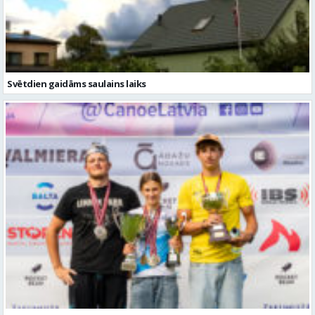
Svētdien gaidāms saulains laiks