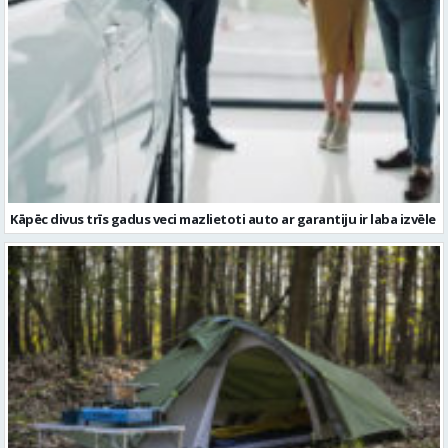
Kāpēc divus trīs gadus veci mazlietoti auto ar garantiju ir laba izvēle