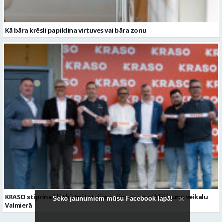
Kā bāra krēsli papildina virtuves vai bāra zonu
KRASO stiprina klātbūtni Latvijas reģionos un atklāj jaunu veikalu
Seko jaunumiem mūsu Facebook lapā!
Valmierā