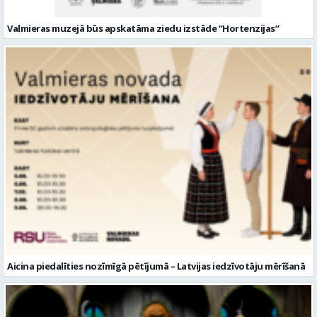
Valmieras muzejā būs apskatāma ziedu izstāde “Hortenzijas”
Aicina piedalīties nozīmīgā pētījumā – Latvijas iedzīvotāju mērīšanā