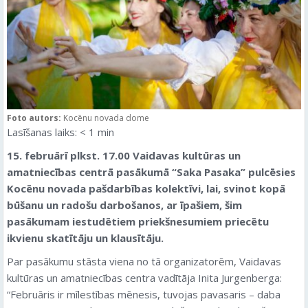
Foto autors:
Kocēnu novada dome
Lasīšanas laiks:
< 1
min
15. februārī plkst. 17.00 Vaidavas kultūras un
amatniecības centrā pasākumā “Saka Pasaka” pulcēsies
Kocēnu novada pašdarbības kolektīvi, lai, svinot kopā
būšanu un radošu darbošanos, ar īpašiem, šim
pasākumam iestudētiem priekšnesumiem priecētu
ikvienu skatītāju un klausītāju.
Par pasākumu stāsta viena no tā organizatorēm, Vaidavas
kultūras un amatniecības centra vadītāja Inita Jurgenberga:
“Februāris ir mīlestības mēnesis, tuvojas pavasaris – daba