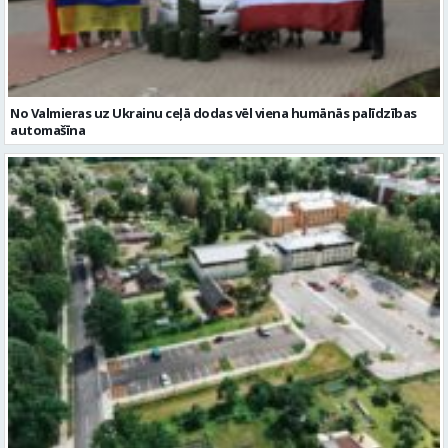
No Valmieras uz Ukrainu ceļā dodas vēl viena humānās palīdzības
automašīna