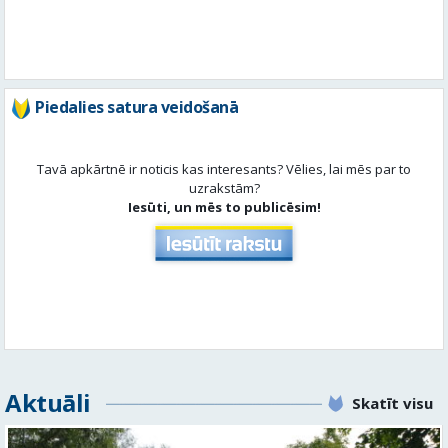
Piedalies satura veidošanā
Tavā apkārtnē ir noticis kas interesants? Vēlies, lai mēs par to
uzrakstām?
Iesūti, un mēs to publicēsim!
Aktuāli
Skatīt visu