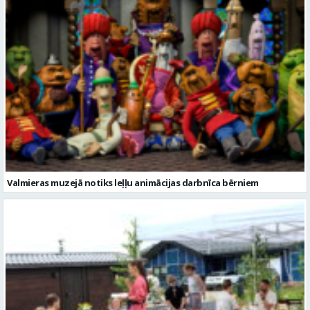
Valmieras muzejā notiks leļļu animācijas darbnīca bērniem