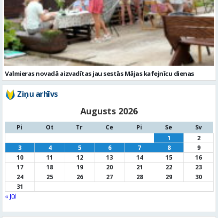
Valmieras novadā aizvadītas jau sestās Mājas kafejnīcu dienas
Ziņu arhīvs
Augusts 2026
Pi
Ot
Tr
Ce
Pi
Se
Sv
1
2
3
4
5
6
7
8
9
10
11
12
13
14
15
16
17
18
19
20
21
22
23
24
25
26
27
28
29
30
31
« Jūl