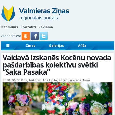
Par mums
Kontakti
Reklāma
Autorizēties:
Ziņas
Galerijas
Afiša
Sludinājumi
Reklāmraksti
Vaidavā izskanēs Kocēnu novada
pašdarbības kolektīvu svētki
“Saka Pasaka”
31.01.2020 10:43,
Autors:
Elīna Upīte, Kocēnu novada dome