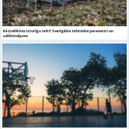
Kā izvēlēties izturīgu telti? Svarīgākie tehniskie parametri un
salīdzinājums