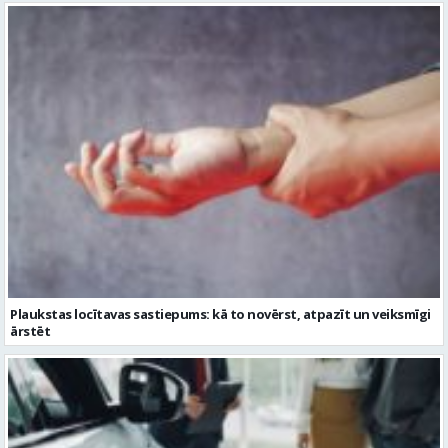
Plaukstas locītavas sastiepums: kā to novērst, atpazīt un veiksmīgi
ārstēt