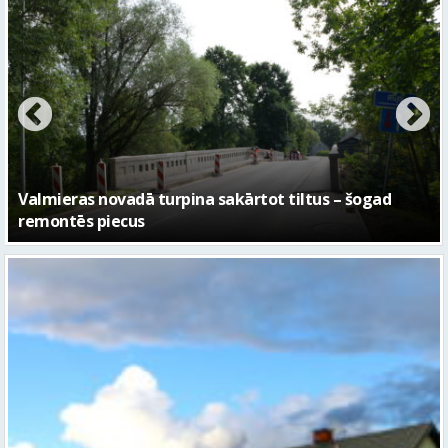
No pagaidu teātra līdz laikmetīgās kultūras centram
– kā attīstīsies “Kurtuve”