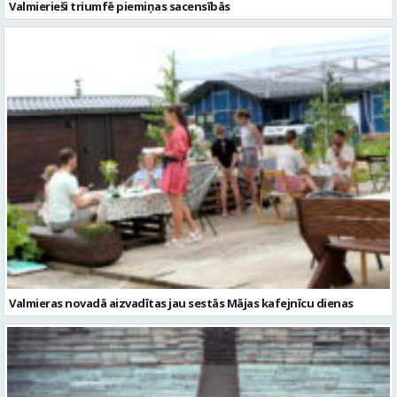
Valmierieši triumfē piemiņas sacensībās
Valmieras novadā aizvadītas jau sestās Mājas kafejnīcu dienas