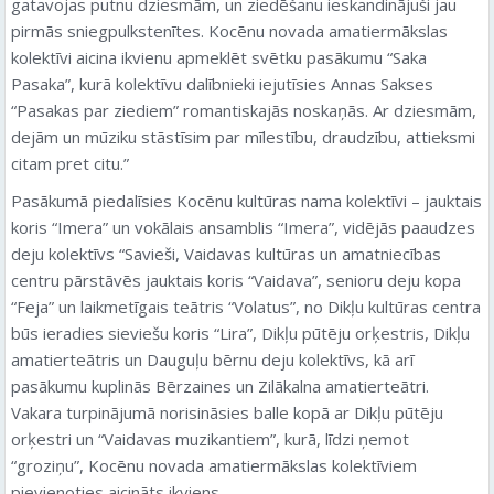
gatavojas putnu dziesmām, un ziedēšanu ieskandinājuši jau
pirmās sniegpulkstenītes. Kocēnu novada amatiermākslas
kolektīvi aicina ikvienu apmeklēt svētku pasākumu “Saka
Pasaka”, kurā kolektīvu dalībnieki iejutīsies Annas Sakses
“Pasakas par ziediem” romantiskajās noskaņās. Ar dziesmām,
dejām un mūziku stāstīsim par mīlestību, draudzību, attieksmi
citam pret citu.”
Pasākumā piedalīsies Kocēnu kultūras nama kolektīvi – jauktais
koris “Imera” un vokālais ansamblis “Imera”, vidējās paaudzes
deju kolektīvs “Savieši, Vaidavas kultūras un amatniecības
centru pārstāvēs jauktais koris “Vaidava”, senioru deju kopa
“Feja” un laikmetīgais teātris “Volatus”, no Dikļu kultūras centra
būs ieradies sieviešu koris “Lira”, Dikļu pūtēju orķestris, Dikļu
amatierteātris un Dauguļu bērnu deju kolektīvs, kā arī
pasākumu kuplinās Bērzaines un Zilākalna amatierteātri.
Vakara turpinājumā norisināsies balle kopā ar Dikļu pūtēju
orķestri un “Vaidavas muzikantiem”, kurā, līdzi ņemot
“groziņu”, Kocēnu novada amatiermākslas kolektīviem
pievienoties aicināts ikviens.