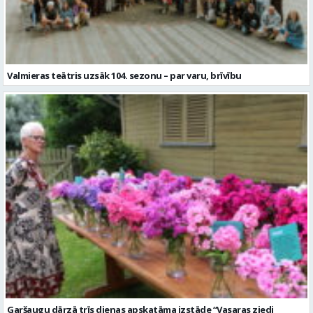
Valmieras teātris uzsāk 104. sezonu – par varu, brīvību
Garšaugu dārzā trīs dienas apskatāma izstāde “Vasaras ziedi