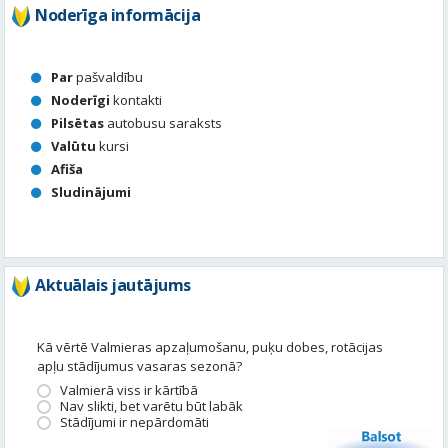
Noderīga informācija
Par
pašvaldību
Noderīgi
kontakti
Pilsētas
autobusu saraksts
Valūtu
kursi
Afiša
Sludinājumi
Aktuālais jautājums
Kā vērtē Valmieras apzaļumošanu, puķu dobes, rotācijas
apļu stādījumus vasaras sezonā?
Valmierā viss ir kārtībā
Nav slikti, bet varētu būt labāk
Stādījumi ir nepārdomāti
Balsot