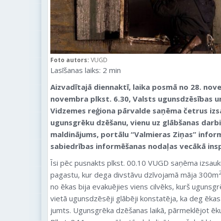
Foto autors:
VUGD
Lasīšanas laiks:
2
min
Aizvadītajā diennaktī, laika posmā no 28. nove
novembra plkst. 6.30, Valsts ugunsdzēsības u
Vidzemes reģiona pārvalde saņēma četrus izs
ugunsgrēku dzēšanu, vienu uz glābšanas darbie
maldinājums,
portālu “Valmieras Ziņas” infor
sabiedrības informēšanas nodaļas vecākā ins
Īsi pēc pusnakts plkst. 00.10 VUGD saņēma izsa
pagastu, kur dega divstāvu dzīvojamā māja 300m
no ēkas bija evakuējies viens cilvēks, kurš ugunsg
vietā ugunsdzēsēji glābēji konstatēja, ka deg ēkas a
jumts. Ugunsgrēka dzēšanas laikā, pārmeklējot ēku, 