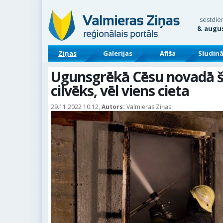
sestdie
8. augu
Ziņas
Galerijas
Afiša
Sludin
Ugunsgrēkā Cēsu novadā š
cilvēks, vēl viens cieta
29.11.2022 10:12,
Autors:
Valmieras Ziņas