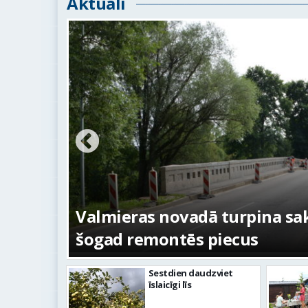
Aktuāli
ežojumi
s
Valmieras novadā turpina sakā
šogad remontēs piecus
Sestdien daudzviet
īslaicīgi līs