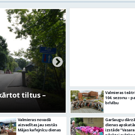
rtot tiltus –
No pagaidu teātra 
Valmieras teātr
104. sezonu – pa
centram – kā attīs
brīvību
Valmieras novadā
Garšaugu dārzā 
aizvadītas jau sestās
dienas apskat
Mājas kafejnīcu dienas
izstāde “Vasara