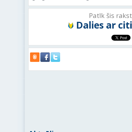
Patīk šis raks
Dalies ar ci