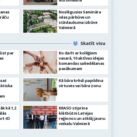
”
automašīna
šanas
Noslēgusies Semināra
Krāču
ielas pārbūve un
stāvlaukuma izbūve
Valmierā
Skatīt visu
ļūst par
Ko darīt ar kolēģiem
as
vasarā, 10 aktīvas idejas
komandas saliedēšanas
pasākumam
ssat
Kā bāra krēsli papildina
aktiska
virtuves vai bāra zonu
kam
rāk kā 1,2
KRASO stiprina
ālās
klātbūtni Latvijas
rt-ID
reģionos un atklāj jaunu
veikalu Valmierā