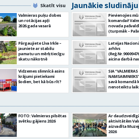
Jaunākie sludināj
Skatīt visu
Valmieras puķu dobes
Pievienojies mū
un rotācijas apļi
komandai! Valm
2026.gada vasarā
novada pašvald
(turpmāk – Pašv
aicina darbā
Informācijas te
Pārgaujiete Līva Irkle –
Latvijas Nacionā
centra (ITC) inf
jauniete ar stabilu
arhīvs
tehnoloģiju
pamatu un mērķtiecīgu
(Reģ.Nr.90009476
administratoru/
skatu nākotnē
aicina darbā n
nenoteiktu laik
pārzini (uz nen
vieta: Rūjienas 
laiku) Valmieras
Vidzemes slimnīcā asins
SIA “VALMIERAS
Naukšēnu apvi
valsts arhīvā Mēs
krājumi pietiekami
NAMSAIMNIEKS” 
teritorijās Ja Tev
Valmieras zonāl
šodien, bet kā būs rīt?
savā komandā k
vēlme: nodrošin
arhīvā uzkrājam
nenoteiktu lai
informācijas un
uzskaitām, sag
SPECIALIZĒTĀ
komunikācijas
darām pieejam
AUTOMOBIĻA V
tehnoloģijām (
popularizējam 
Galvenie amata
IKT) saistīto p
dokumentāro
pienākumi: vadī
pieteikumu pār
mantojumu. M
apkalpot specia
un operatīvu ri
FOTO: Valmieras pilsētas
Ar daudzveidī
pārraudzībā un
(arī kravas) aut
nodrošināt
svētku gājiens 2026
aktivitātēm Val
zonā ietilpst Va
uzturēt uzticē
datortehnikas l
aizvadīta Muze
Valkas, Smilten
automobili teh
atbalstu un ar 
2026
Limbažu novadi
kārtībā. veikt v
saistīto
savai komandai