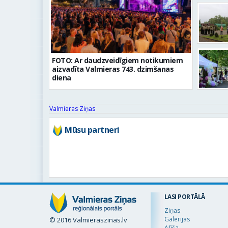
FOTO: Ar daudzveidīgiem notikumiem
aizvadīta Valmieras 743. dzimšanas
diena
Valmieras Ziņas
Mūsu partneri
LASI PORTĀLĀ
Ziņas
Galerijas
© 2016 Valmieraszinas.lv
Afiša