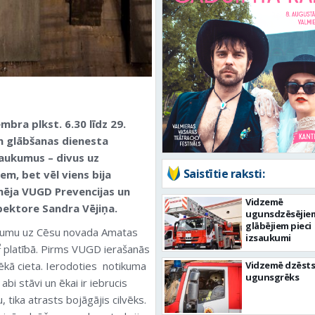
mbra plkst. 6.30 līdz 29.
n glābšanas dienesta
aukumus – divus uz
Saistītie raksti:
m, bet vēl viens bija
mēja VUGD Prevencijas un
Vidzemē
pektore Sandra Vējiņa.
ugunsdzēsējie
glābējiem pieci
ukumu uz Cēsu novada Amatas
izsaukumi
2
platībā. Pirms VUGD ierašanās
rēkā cieta. Ierodoties notikuma
Vidzemē dzēsts
ugunsgrēks
bi stāvi un ēkai ir iebrucis
tika atrasts bojāgājis cilvēks.