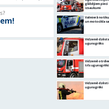
glābējiem pieci
izsaukumi
ts?
Valmierā notiku
tiem!
un motocikla s
Vidzemē dzēsts
ugunsgrēks
Vidzemē otrdie
trīs ugunsgrēki
Vidzemē dzēsti 
ugunsgrēki