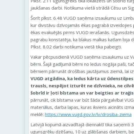
Plkst. 2.11 ugunsgrēks tika lokalizēts un šobrīd tu
jaukšanas darbi. Notikuma vietā strādā Cēsu un Sig
Šorīt plkst. 6.48 VUGD saņēma izsaukumu uz Limb
kur divstāvu dzīvojamās ēkas pagrabā izveidojies 
ēkas evakuējās pirms VUGD ierašanās. Ugunsdzēsē
pagrabu konstatēja, ka blakus malkas katlam bija 
Plkst. 8.02 darbi notikuma vietā tika pabeigti.
Vakar pēcpusdienā VUGD saņēma izsaukumu uz Valk
bērni. Šajā gadījumā bērni no ledus nogāja paši, ta
bērniem pārrunāt drošības jautājumus ziemā, lai iz
VUGD atgādina, ka ledus kārta uz ūdenstilpes t
trausls, nespējot izturēt ne dzīvnieka, ne cilv
šobrīd ir ļoti bīstama un var beigties ar traģ
pārrunāt, cik bīstama var būt šāda pārgalvība! VUG
materiālus, darba lapas, kuras ikviens aicināts izma
meklē:
https://www.vugd.gov.lv/lv/drosiba-ziema
Latvijā kopumā aizvadītajā diennaktī tika saņemti 
ugunsgrēku dzēšanu, 10 uz glābšanas darbiem, bet 