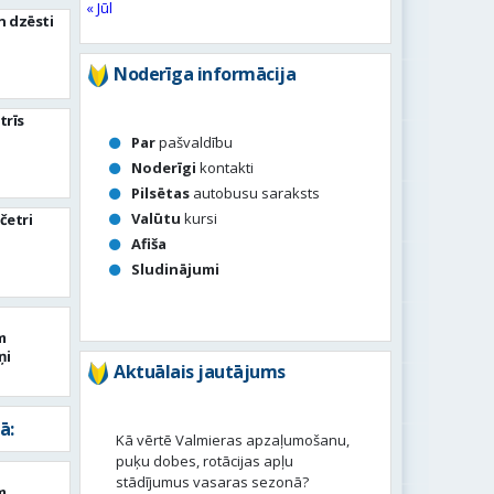
« Jūl
n dzēsti
Noderīga informācija
trīs
Par
pašvaldību
Noderīgi
kontakti
Pilsētas
autobusu saraksts
Valūtu
kursi
četri
Afiša
Sludinājumi
m
ņi
Aktuālais jautājums
ā:
Kā vērtē Valmieras apzaļumošanu,
puķu dobes, rotācijas apļu
stādījumus vasaras sezonā?
m