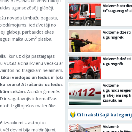
rpinās dzēšanas un konstrukciju
Vidzemē otrdie
uldas ugunsdzēsēji glābēji.
trīs ugunsgrēki
ažu novada Limbažu pagastu,
piedūmojums. Iedzīvotāji no
ji glābēji, pārbaudot ēkas
Vidzemē dzēsti 
ugunsgrēki
2
degusi malka 0,5m
platībā.
u, kur uz dīķa pastaigājas
Vidzemē dzēsti 
ču VUGD aicina ikvienu vecāku ar
ugunsgrēki
vairītos no traģiskām nelaimēm.
ikai veidojas un ledus ir ļoti
ēka svaru! Atrašanās uz ledus
Vidzemē
ugunsdzēsējie
iskām sekām.
Aicinām ģimenēs
glābējiem septi
D ir sagatavojis informatīvus
izsaukumi
ntot! Izglītojošos materiālus
Citi raksti šajā kategorij
36 izsaukumi – astoņi uz
Vidzemē
vēl deviņi bija maldinājumi.
ugunsdzēsējie