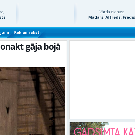
na,
Vārda dienas:
sts
Madars, Alfrēds, Fredi
ājumi
Reklāmraksti
onakt gāja bojā