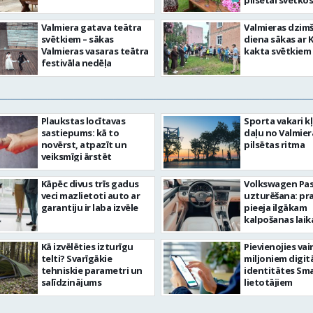
pilsētai svētkos
Valmiera gatava teātra
Valmieras dzim
svētkiem – sākas
diena sākas ar 
Valmieras vasaras teātra
kakta svētkiem
festivāla nedēļa
Plaukstas locītavas
Sporta vakari k
sastiepums: kā to
daļu no Valmier
novērst, atpazīt un
pilsētas ritma
veiksmīgi ārstēt
Kāpēc divus trīs gadus
Volkswagen Pa
veci mazlietoti auto ar
uzturēšana: pr
garantiju ir laba izvēle
pieeja ilgākam
kalpošanas lai
Kā izvēlēties izturīgu
Pievienojies vai
telti? Svarīgākie
miljoniem digit
tehniskie parametri un
identitātes Sma
salīdzinājums
lietotājiem