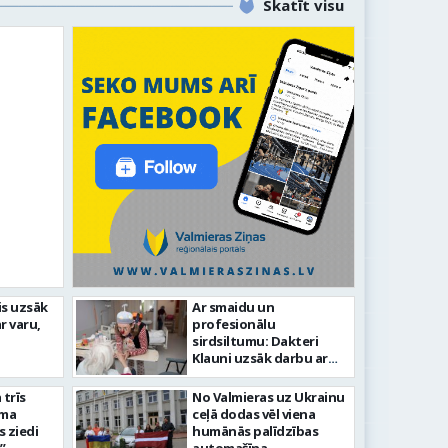
Skatīt visu
līdz laikmetīgās kultūras
is uzsāk
Ar smaidu un
FOTO: 
r varu,
profesionālu
tīsies “Kurtuve”
aizvadī
sirdsiltumu: Dakteri
Klauni uzsāk darbu ar
senioriem Vidzemes
slimnīcā
trīs
No Valmieras uz Ukrainu
āma
ceļā dodas vēl viena
s ziedi
humānās palīdzības