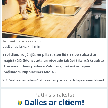
Foto autors:
unsplash.com
Lasīšanas laiks:
< 1
min
Trešdien, 10.jūnijā, no plkst. 8:00 līdz 18:00 sakarā ar
maģistrālā ūdensvada un pievadu izbūvi tiks pārtraukta
dzeramā ūdens padeve Valmierā, nekustamajam
īpašumam Rūpniecības ielā 40.
SIA “Valmieras ūdens” atvainojas par sagādātajām neērtībām!
Patīk šis raksts?
Dalies ar citiem!