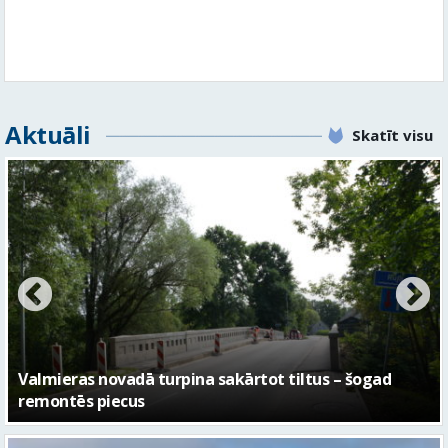
Aktuāli
Skatīt visu
No pagaidu teātra līdz laikmetīgās kultūras centram
– kā attīstīsies “Kurtuve”