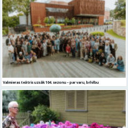
Valmieras teātris uzsāk 104. sezonu – par varu, brīvību