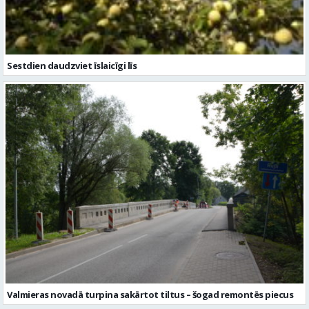
Sestdien daudzviet īslaicīgi līs
Valmieras novadā turpina sakārtot tiltus – šogad remontēs piecus