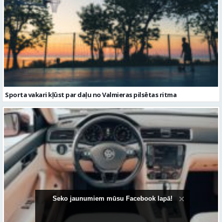
Sporta vakari kļūst par daļu no Valmieras pilsētas ritma
Seko jaunumiem mūsu Facebook lapā!