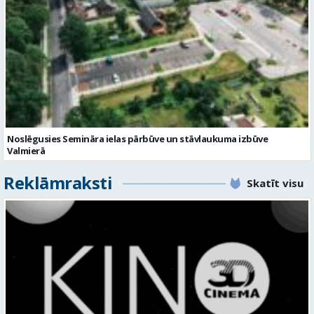
Noslēgusies Semināra ielas pārbūve un stāvlaukuma izbūve
Valmierā
Reklāmraksti
Skatīt visu