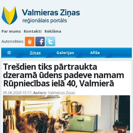
Par mums
Kontakti
Reklāma
Autorizēties:
Ziņas
Galerijas
Afiša
Sludinājumi
Reklāmraksti
Trešdien tiks pārtraukta
dzeramā ūdens padeve namam
Rūpniecības ielā 40, Valmierā
05.06.2026 15:17,
Autors:
Valmieras Ziņas