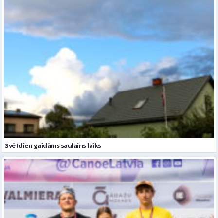
Svētdien gaidāms saulains laiks