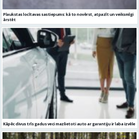
Plaukstas locītavas sastiepums: kā to novērst, atpazīt un veiksmīgi
ārstēt
Kāpēc divus trīs gadus veci mazlietoti auto ar garantiju ir laba izvēle