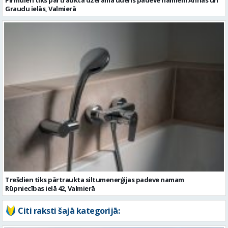
Pirmdien tiks pārtraukta dzeramā ūdens padeve namiem Annas un
Graudu ielās, Valmierā
Trešdien tiks pārtraukta siltumenerģijas padeve namam
Rūpniecības ielā 42, Valmierā
Citi raksti šajā kategorijā: