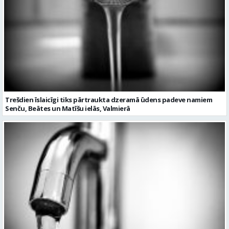
Trešdien īslaicīgi tiks pārtraukta dzeramā ūdens padeve namiem
Senču, Beātes un Matīšu ielās, Valmierā