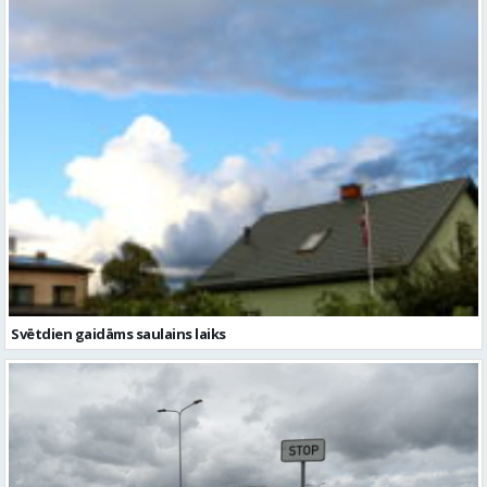
Svētdien gaidāms saulains laiks