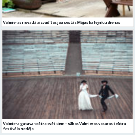
Valmieras novadā aizvadītas jau sestās Mājas kafejnīcu dienas
Valmiera gatava teātra svētkiem – sākas Valmieras vasaras teātra
festivāla nedēļa