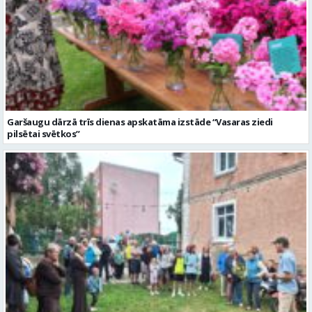
Garšaugu dārzā trīs dienas apskatāma izstāde “Vasaras ziedi
pilsētai svētkos”