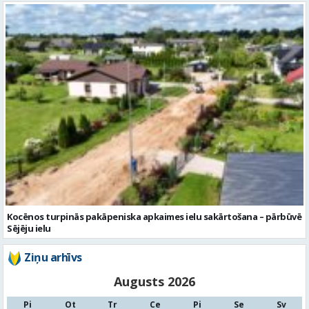
Kocēnos turpinās pakāpeniska apkaimes ielu sakārtošana – pārbūvē
Sējēju ielu
Ziņu arhīvs
Augusts 2026
Pi
Ot
Tr
Ce
Pi
Se
Sv