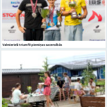
Valmierieši triumfē piemiņas sacensībās