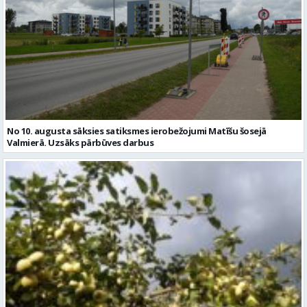
No 10. augusta sāksies satiksmes ierobežojumi Matīšu šosejā
Valmierā. Uzsāks pārbūves darbus