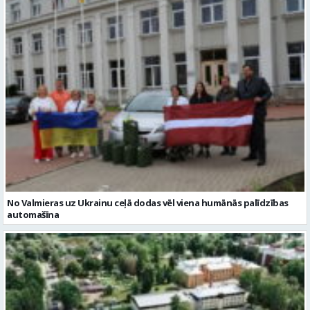
No Valmieras uz Ukrainu ceļā dodas vēl viena humānās palīdzības
automašīna