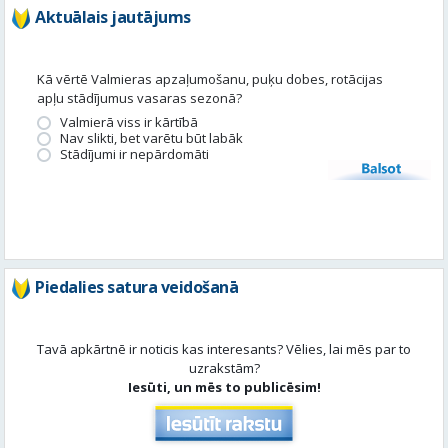
Aktuālais jautājums
Kā vērtē Valmieras apzaļumošanu, puķu dobes, rotācijas
apļu stādījumus vasaras sezonā?
Valmierā viss ir kārtībā
Nav slikti, bet varētu būt labāk
Stādījumi ir nepārdomāti
Balsot
Piedalies satura veidošanā
Tavā apkārtnē ir noticis kas interesants? Vēlies, lai mēs par to
uzrakstām?
Iesūti, un mēs to publicēsim!