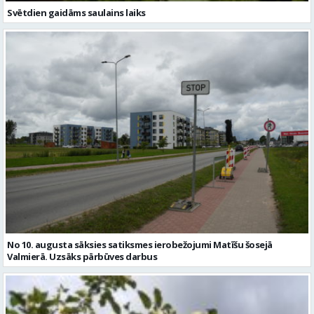
Svētdien gaidāms saulains laiks
No 10. augusta sāksies satiksmes ierobežojumi Matīšu šosejā
Valmierā. Uzsāks pārbūves darbus