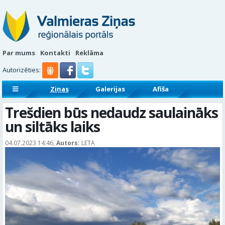
Par mums
Kontakti
Reklāma
Autorizēties:
Ziņas
Galerijas
Afiša
Sludinājumi
Reklāmraksti
Trešdien būs nedaudz saulaināks
un siltāks laiks
04.07.2023 14:46,
Autors:
LETA