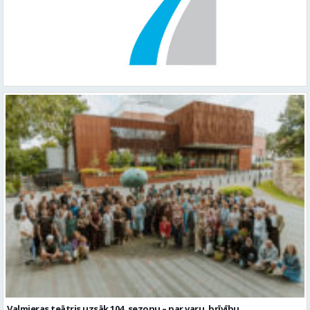
Valmieras teātris uzsāk 104. sezonu – par varu, brīvību