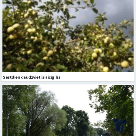
Sestdien daudzviet īslaicīgi līs