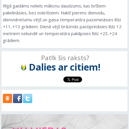
Rīgā gaidāms neliels mākoņu daudzums, kas brīžiem
palielināsies, bez nokrišņiem. Naktī pierims dienvidu,
dienvidrietumu vējš un gaisa temperatūra pazemināsies līdz
+11..+13 grādiem. Dienā vējš brāzmās pastiprināsies līdz 12
metriem sekundē un temperatūra pakāpsies līdz +23..+24
grādiem.
Patīk šis raksts?
Dalies ar citiem!