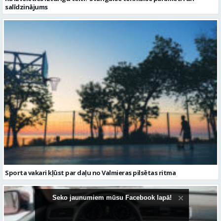
salīdzinājums
Sporta vakari kļūst par daļu no Valmieras pilsētas ritma
Seko jaunumiem mūsu Facebook lapā!