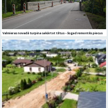
Valmieras novadā turpina sakārtot tiltus – šogad remontēs piecus