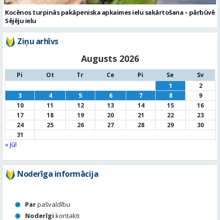
Kocēnos turpinās pakāpeniska apkaimes ielu sakārtošana – pārbūvē
Sējēju ielu
Ziņu arhīvs
Augusts 2026
Pi
Ot
Tr
Ce
Pi
Se
Sv
1
2
3
4
5
6
7
8
9
10
11
12
13
14
15
16
17
18
19
20
21
22
23
24
25
26
27
28
29
30
31
« Jūl
Noderīga informācija
Par
pašvaldību
Noderīgi
kontakti