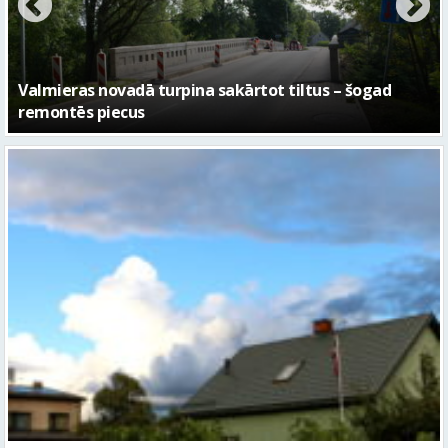
No pagaidu teātra līdz laikmetīgās kultūras centram
– kā attīstīsies “Kurtuve”