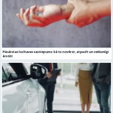
Plaukstas locītavas sastiepums: kā to novērst, atpazīt un veiksmīgi
ārstēt