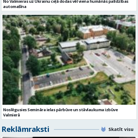
No Valmieras uz Ukrainu ceļā dodas vēl viena humānās palīdzības
automašīna
Noslēgusies Semināra ielas pārbūve un stāvlaukuma izbūve
Valmierā
Reklāmraksti
Skatīt visu