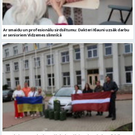
Ar smaidu un profesionālu sirdsiltumu: Dakteri Klauni uzsāk darbu
ar senioriem Vidzemes slimnīcā