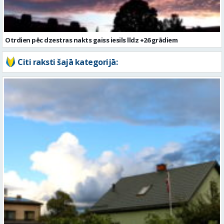
Otrdien pēc dzestras nakts gaiss iesils līdz +26 grādiem
Citi raksti šajā kategorijā: