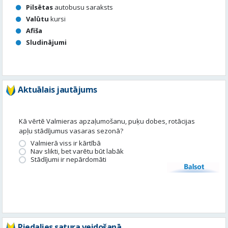
Pilsētas
autobusu saraksts
Valūtu
kursi
Afiša
Sludinājumi
Aktuālais jautājums
Kā vērtē Valmieras apzaļumošanu, puķu dobes, rotācijas
apļu stādījumus vasaras sezonā?
Valmierā viss ir kārtībā
Nav slikti, bet varētu būt labāk
Stādījumi ir nepārdomāti
Balsot
Piedalies satura veidošanā