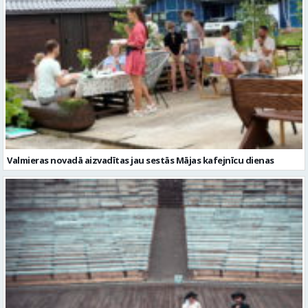
Valmieras novadā aizvadītas jau sestās Mājas kafejnīcu dienas