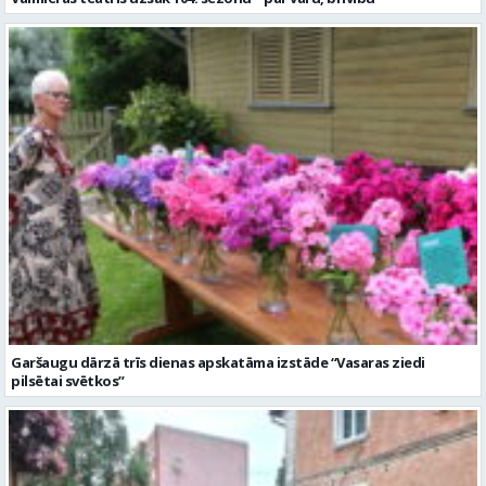
Garšaugu dārzā trīs dienas apskatāma izstāde “Vasaras ziedi
pilsētai svētkos”