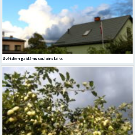
Svētdien gaidāms saulains laiks