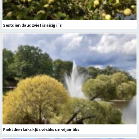
Sestdien daudzviet īslaicīgi līs
Piektdien laiks kļūs vēsāks un vējaināks