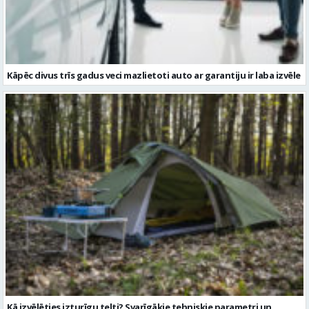
Kāpēc divus trīs gadus veci mazlietoti auto ar garantiju ir laba izvēle
Kā izvēlēties izturīgu telti? Svarīgākie tehniskie parametri un