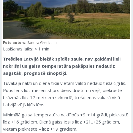
Foto autors:
Sandra Gredzena
Lasīšanas laiks:
< 1
min
Trešdien Latvijā biežāk spīdēs saule, nav gaidāmi lieli
nokrišņi un gaisa temperatūra pakāpsies nedaudz
augstāk, prognozē sinoptiķi.
Tuvākajā naktī un dienā tikai vietām valstī nedaudz īslaicīgi līs.
Pūtīs lēns līdz mēreni stiprs dienvidrietumu vējš, piekrastē
brāzmās līdz 17 metriem sekundē; trešdienas vakarā visā
Latvijā vējš kļūs lēns.
Minimālā gaisa temperatūra naktī būs +9..+14 grādi, piekrastē
līdz +16 grādiem. Dienā gaiss iesils līdz +21..+25 grādiem,
vietām piekrastē – līdz +19 grādiem.