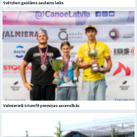
Svētdien gaidāms saulains laiks
Valmierieši triumfē piemiņas sacensībās