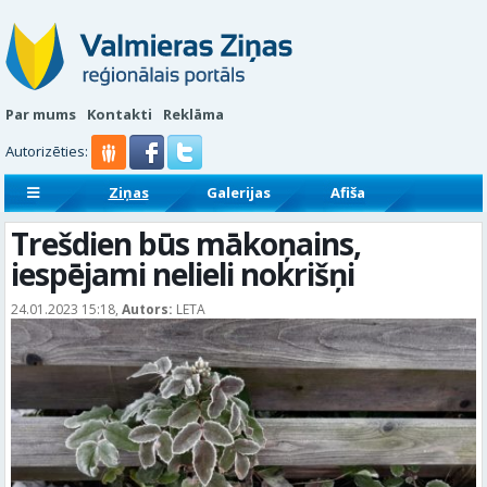
Par mums
Kontakti
Reklāma
Autorizēties:
Ziņas
Galerijas
Afiša
Sludinājumi
Reklāmraksti
Trešdien būs mākoņains,
iespējami nelieli nokrišņi
24.01.2023 15:18,
Autors:
LETA