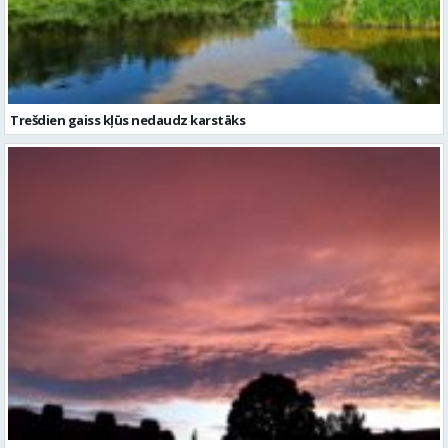
Trešdien gaiss kļūs nedaudz karstāks