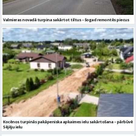
Valmieras novadā turpina sakārtot tiltus – šogad remontēs piecus
Kocēnos turpinās pakāpeniska apkaimes ielu sakārtošana – pārbūvē
Sējēju ielu