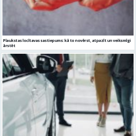
Plaukstas locītavas sastiepums: kā to novērst, atpazīt un veiksmīgi
ārstēt