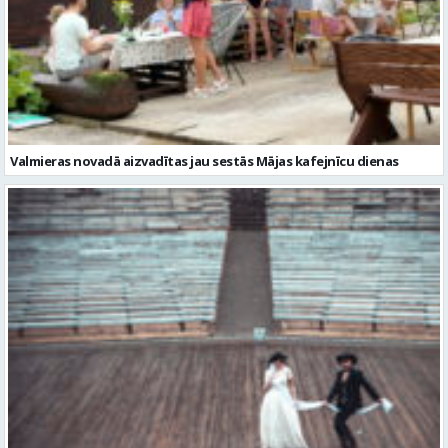
Valmieras novadā aizvadītas jau sestās Mājas kafejnīcu dienas