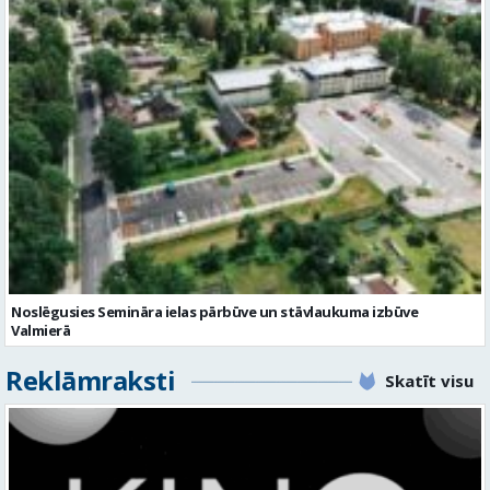
Noslēgusies Semināra ielas pārbūve un stāvlaukuma izbūve
Valmierā
Reklāmraksti
Skatīt visu