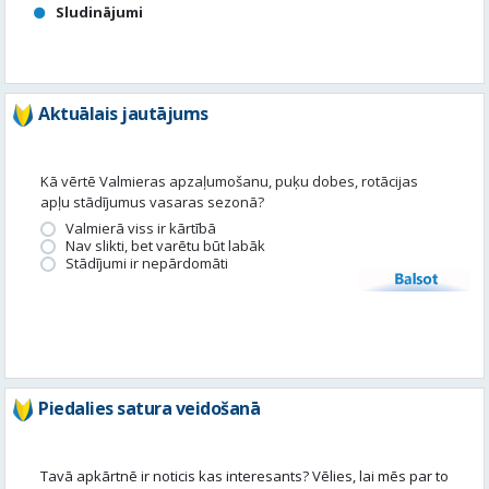
Sludinājumi
Aktuālais jautājums
Kā vērtē Valmieras apzaļumošanu, puķu dobes, rotācijas
apļu stādījumus vasaras sezonā?
Valmierā viss ir kārtībā
Nav slikti, bet varētu būt labāk
Stādījumi ir nepārdomāti
Balsot
Piedalies satura veidošanā
Tavā apkārtnē ir noticis kas interesants? Vēlies, lai mēs par to