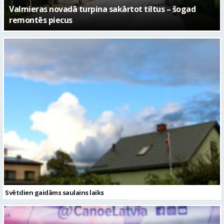
No pagaidu teātra līdz laikmetīgās kultūras centram
– kā attīstīsies “Kurtuve”
Svētdien gaidāms saulains laiks