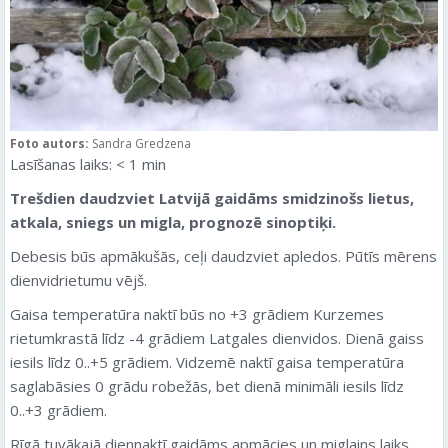
Foto autors:
Sandra Gredzena
Lasīšanas laiks:
< 1
min
Trešdien daudzviet Latvijā gaidāms smidzinošs lietus,
atkala, sniegs un migla, prognozē sinoptiķi.
Debesis būs apmākušās, ceļi daudzviet apledos. Pūtīs mērens
dienvidrietumu vējš.
Gaisa temperatūra naktī būs no +3 grādiem Kurzemes
rietumkrastā līdz -4 grādiem Latgales dienvidos. Dienā gaiss
iesils līdz 0..+5 grādiem. Vidzemē naktī gaisa temperatūra
saglabāsies 0 grādu robežās, bet dienā minimāli iesils līdz
0..+3 grādiem.
Rīgā tuvākajā diennaktī gaidāms apmācies un miglains laiks,