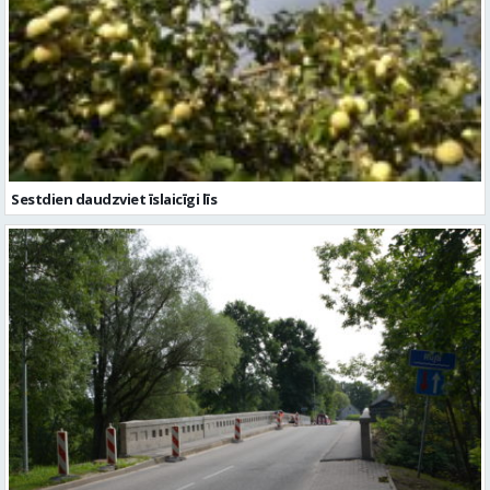
Sestdien daudzviet īslaicīgi līs