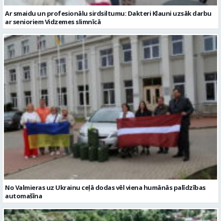
Ar smaidu un profesionālu sirdsiltumu: Dakteri Klauni uzsāk darbu
ar senioriem Vidzemes slimnīcā
No Valmieras uz Ukrainu ceļā dodas vēl viena humānās palīdzības
automašīna