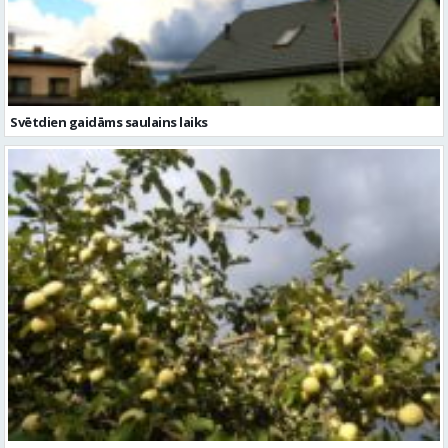
Svētdien gaidāms saulains laiks