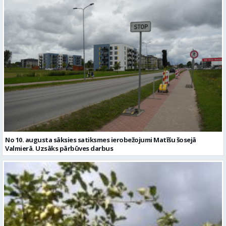
No 10. augusta sāksies satiksmes ierobežojumi Matīšu šosejā
Valmierā. Uzsāks pārbūves darbus