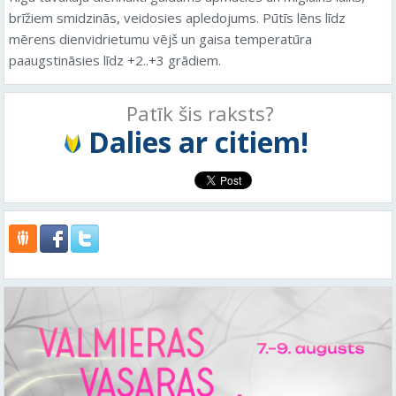
brīžiem smidzinās, veidosies apledojums. Pūtīs lēns līdz
mērens dienvidrietumu vējš un gaisa temperatūra
paaugstināsies līdz +2..+3 grādiem.
Patīk šis raksts?
Dalies ar citiem!