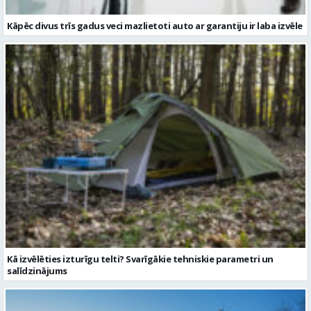
Kāpēc divus trīs gadus veci mazlietoti auto ar garantiju ir laba izvēle
Kā izvēlēties izturīgu telti? Svarīgākie tehniskie parametri un
salīdzinājums