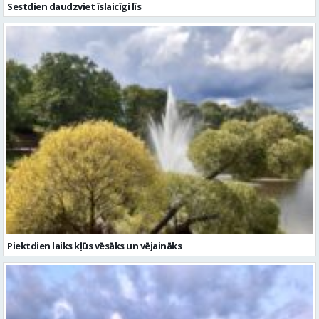
Sestdien daudzviet īslaicīgi līs
Piektdien laiks kļūs vēsāks un vējaināks