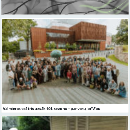
Valmieras teātris uzsāk 104. sezonu – par varu, brīvību