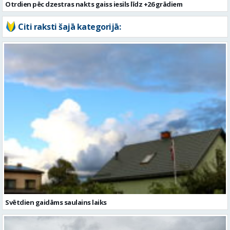
Otrdien pēc dzestras nakts gaiss iesils līdz +26 grādiem
Citi raksti šajā kategorijā:
Svētdien gaidāms saulains laiks