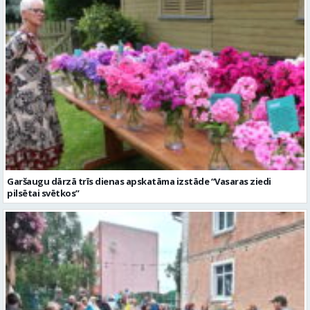
Garšaugu dārzā trīs dienas apskatāma izstāde “Vasaras ziedi
pilsētai svētkos”