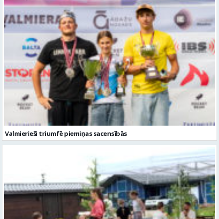
Valmierieši triumfē piemiņas sacensībās