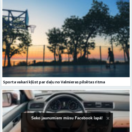
Sporta vakari kļūst par daļu no Valmieras pilsētas ritma
Seko jaunumiem mūsu Facebook lapā!