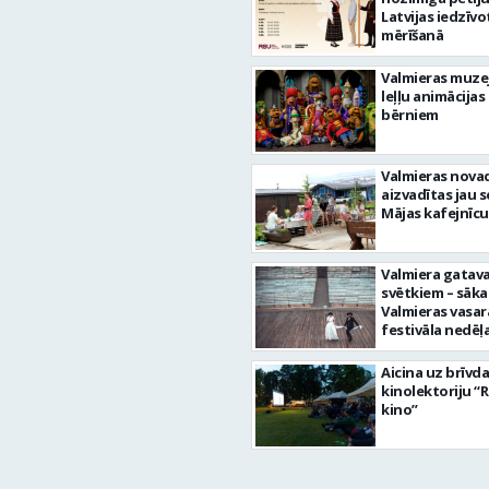
Latvijas iedzīvo
mērīšanā
Valmieras muze
leļļu animācijas
bērniem
Valmieras nova
aizvadītas jau 
Mājas kafejnīcu
Valmiera gatava
svētkiem – sāka
Valmieras vasar
festivāla nedēļ
Aicina uz brīvd
kinolektoriju “
kino”