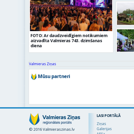
FOTO: Ar daudzveidīgiem notikumiem
aizvadīta Valmieras 743. dzimšanas
diena
Valmieras Ziņas
Mūsu partneri
LASI PORTĀLĀ
Ziņas
Galerijas
© 2016 Valmieraszinas.lv
Afiša