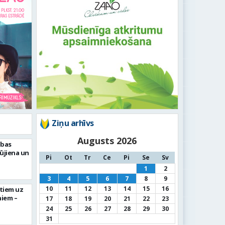
Ziņu arhīvs
Augusts 2026
abas
Rūjiena un
Pi
Ot
Tr
Ce
Pi
Se
Sv
1
2
3
4
5
6
7
8
9
10
11
12
13
14
15
16
ktiem uz
niem –
17
18
19
20
21
22
23
24
25
26
27
28
29
30
31