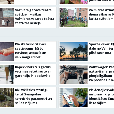
pilsētai svētkos
Valmiera gatava teātra
Valmieras dzim
svētkiem – sākas
diena sākas ar 
Valmieras vasaras teātra
kakta svētkiem
festivāla nedēļa
Plaukstas locītavas
Sporta vakari k
sastiepums: kā to
daļu no Valmier
novērst, atpazīt un
pilsētas ritma
veiksmīgi ārstēt
Kāpēc divus trīs gadus
Volkswagen Pa
veci mazlietoti auto ar
uzturēšana: pr
garantiju ir laba izvēle
pieeja ilgākam
kalpošanas lai
Kā izvēlēties izturīgu
Pievienojies vai
telti? Svarīgākie
miljoniem digit
tehniskie parametri un
identitātes Sma
salīdzinājums
lietotājiem