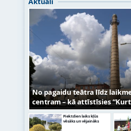
Aktuāli
s –
No pagaidu teātra līdz laikm
centram – kā attīstīsies “Kur
Piektdien laiks kļūs
vēsāks un vējaināks