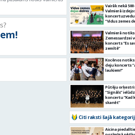
Vairāk nekā 500
Valmierā izdejo
koncertuzved
“Vidus zemes d
ts?
dzīres”
tiem!
Valmierā notiks
Zemessardzei ve
koncerts “Es sa
zemītē”
Kocēnos notiks
deju koncerts “
laukiem!”
Pūtēju orķestri
“Signāls” ielūdz
koncertu “Kad 
skanēt”
Citi raksti šajā kategorij
Aicina piedalīti
nozīmīgā pētīj