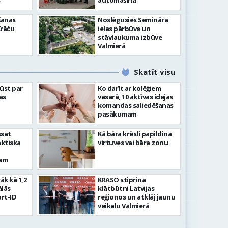
”
automašīna
šanas
Noslēgusies Semināra
Krāču
ielas pārbūve un
stāvlaukuma izbūve
Valmierā
Skatīt visu
ļūst par
Ko darīt ar kolēģiem
as
vasarā, 10 aktīvas idejas
komandas saliedēšanas
pasākumam
ssat
Kā bāra krēsli papildina
aktiska
virtuves vai bāra zonu
kam
rāk kā 1,2
KRASO stiprina
ālās
klātbūtni Latvijas
rt-ID
reģionos un atklāj jaunu
veikalu Valmierā