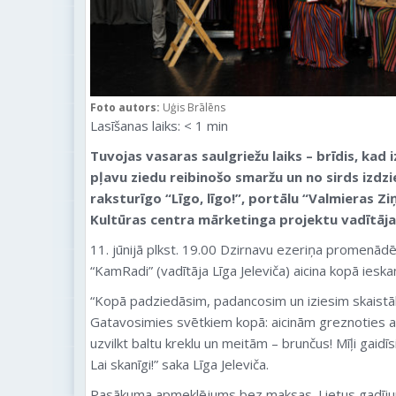
Foto autors:
Uģis Brālēns
Lasīšanas laiks:
< 1
min
Tuvojas vasaras saulgriežu laiks – brīdis, kad 
pļavu ziedu reibinošo smaržu un no sirds izdzi
raksturīgo “Līgo, līgo!”
, portālu “Valmieras Zi
Kultūras centra mārketinga projektu vadītāja
11. jūnijā plkst. 19.00 Dzirnavu ezeriņa promenā
“KamRadi” (vadītāja Līga Jeleviča) aicina kopā iesk
“Kopā padziedāsim, padancosim un iziesim skaistāk
Gatavosimies svētkiem kopā: aicinām greznoties a
uzvilkt baltu kreklu un meitām – brunčus! Mīļi gaidīs
Lai skanīgi!” saka Līga Jeleviča.
Pasākuma apmeklējums bez maksas. Lietus gadīju