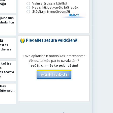
Valmierā viss ir kārtībā
tāju
Nav slikti, bet varētu būt labāk
Stādījumi ir nepārdomāti
Balsot
jā notiks
 darbnīca
Piedalies satura veidošanā
dā
sestās
 dienas
Tavā apkārtnē ir noticis kas interesants?
Vēlies, lai mēs par to uzrakstām?
 teātra
Iesūti, un mēs to publicēsim!
s
as teātra
a
abas
Rūjiena un