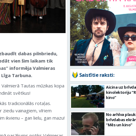
izbaudīt dabas pilnbriedu,
edāt vien šim laikam tik
ņas” informēja Valmieras
Saistītie raksti:
 Līga Tarbuna.
dē Valmierā Tautas mūzikas kopa
Aicina uz brīvd
kinolektoriju “
andināt svētkus!
kino”
ās tradicionālās rotaļas.
r ziedu vainagiem, vīriem
No arhīva plau
im ikvienu – gan lielu, gan mazu!
brīvdabas ekrā
“Mēs un kino”
mā pasākums notiks Valmieras