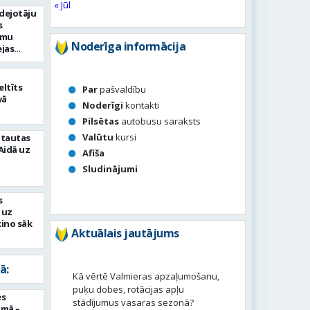
« Jūl
 dejotāju
s
umu
Noderīga informācija
ejas
ltīts
Par
pašvaldību
vā
Noderīgi
kontakti
Pilsētas
autobusu saraksts
Valūtu
kursi
 tautas
Aidā uz
Afiša
Sludinājumi
s
 uz
kino sāk
Aktuālais jautājums
ā:
Kā vērtē Valmieras apzaļumošanu,
puķu dobes, rotācijas apļu
es
stādījumus vasaras sezonā?
umā –