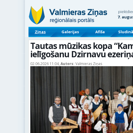
piektdie
7. augu
Ziņas
Galerijas
Afiša
Sludin
Tautas mūzikas kopa “Kam
ielīgošanu Dzirnavu ezeri
02.06.2026 11:04,
Autors:
Valmieras Ziņas