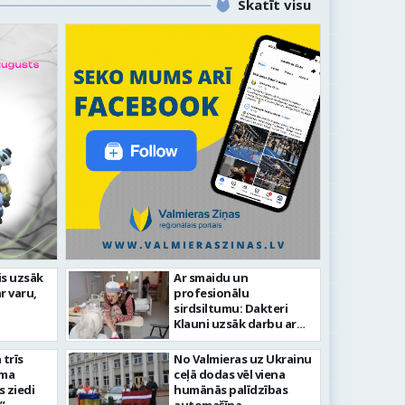
Skatīt visu
idīgiem notikumiem
is uzsāk
Ar smaidu un
r varu,
profesionālu
s 743. dzimšanas diena
FOTO: V
sirdsiltumu: Dakteri
Klauni uzsāk darbu ar
senioriem Vidzemes
slimnīcā
trīs
No Valmieras uz Ukrainu
āma
ceļā dodas vēl viena
s ziedi
humānās palīdzības