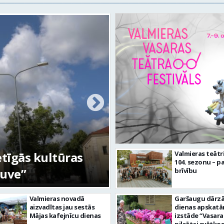
etīgās kultūras
FOTO: Ar daudzve
Valmieras teātr
104. sezonu – pa
tuve”
aizvadīta Valmiera
brīvību
Valmieras novadā
Garšaugu dārzā 
aizvadītas jau sestās
dienas apskat
Mājas kafejnīcu dienas
izstāde “Vasara