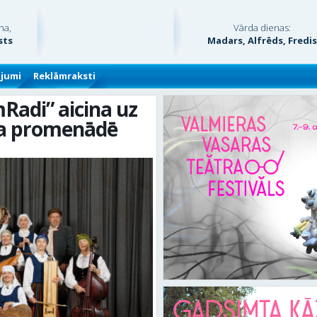
na,
Vārda dienas:
sts
Madars, Alfrēds, Fredi
ājumi
Reklāmraksti
Radi” aicina uz
ņa promenādē