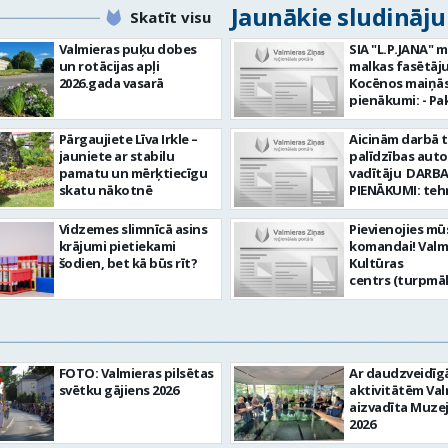
Jaunākie sludināj
Skatīt visu
Valmieras puķu dobes
SIA "L.P.JANA" 
un rotācijas apļi
malkas fasētāju
2026.gada vasarā
Kocēnos maiņās. Dar
pienākumi: - Pa
kamīnmalku, atb
darba uzdevum
Pārgaujiete Līva Irkle –
Aicinām darbā 
Marķēt un pārb
jauniete ar stabilu
palīdzības aut
gatavo produkci
pamatu un mērķtiecīgu
vadītāju DARBA
Rūpēties par d
skatu nākotnē
PIENĀKUMI: teh
kvalitāti un kār
palīdzības snie
darba vietā Prasības
transportlīdze
Vidzemes slimnīcā asins
Pievienojies mū
kandidātiem: - 
evakuācija
krājumi pietiekami
komandai! Valm
fiziskā izturība 
transportlīdze
šodien, bet kā būs rīt?
Kultūras
Precizitāte un 
remonts
centrs (turpmā
Prasme un vēlm
transportlīdze
Iestāde) aicina
komandā Uzņēmums
sagatavošana t
skaņu un gaism
piedāvā: - Atal
apskatei PRASĪ
operatoru uz
EUR 1200 bruto 
PRETENDENTIEM
nenoteiktu laik
no padarītā) - 
profesionālā va
vietas adrese: R
laikā izmaksātu
FOTO: Valmieras pilsētas
Ar daudzveidī
vispārējā vidējā
10, Valmiera Ja Tev ir
Profesionālus 
svētku gājiens 2026
aktivitātēm Val
DE, CE kategori
vēlme: nodroši
atbalstošus ko
aizvadīta Muze
transportlīdze
skaņas un gais
Lūgums CV sūtīt
2026
vadītāja apliec
iekārtu un to v
pastu:
D, CE kategorija