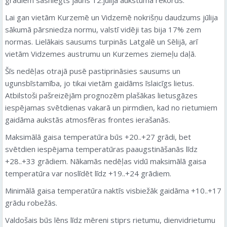
Lai gan vietām Kurzemē un Vidzemē nokrišņu daudzums jūlija
sākumā pārsniedza normu, valstī vidēji tas bija 17% zem
normas. Lielākais sausums turpinās Latgalē un Sēlijā, arī
vietām Vidzemes austrumu un Kurzemes ziemeļu daļā.
Šīs nedēļas otrajā pusē pastiprināsies sausums un
ugunsbīstamība, jo tikai vietām gaidāms īslaicīgs lietus.
Atbilstoši pašreizējām prognozēm plašākas lietusgāzes
iespējamas svētdienas vakarā un pirmdien, kad no rietumiem
gaidāma aukstās atmosfēras frontes ierašanās.
Maksimālā gaisa temperatūra būs +20..+27 grādi, bet
svētdien iespējama temperatūras paaugstināšanās līdz
+28..+33 grādiem. Nākamās nedēļas vidū maksimālā gaisa
temperatūra var noslīdēt līdz +19..+24 grādiem.
Minimālā gaisa temperatūra naktīs visbiežāk gaidāma +10..+17
grādu robežās.
Valdošais būs lēns līdz mēreni stiprs rietumu, dienvidrietumu