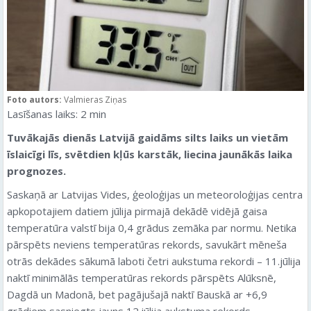
Foto autors:
Valmieras Ziņas
Lasīšanas laiks:
2
min
Tuvākajās dienās Latvijā gaidāms silts laiks un vietām
īslaicīgi līs, svētdien kļūs karstāk, liecina jaunākās laika
prognozes.
Saskaņā ar Latvijas Vides, ģeoloģijas un meteoroloģijas centra
apkopotajiem datiem jūlija pirmajā dekādē vidējā gaisa
temperatūra valstī bija 0,4 grādus zemāka par normu. Netika
pārspēts neviens temperatūras rekords, savukārt mēneša
otrās dekādes sākumā laboti četri aukstuma rekordi – 11.jūlija
naktī minimālās temperatūras rekords pārspēts Alūksnē,
Dagdā un Madonā, bet pagājušajā naktī Bauskā ar +6,9
grādiem sasniegts jauns 12.jūlija aukstuma rekords.