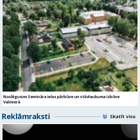
Noslēgusies Semināra ielas pārbūve un stāvlaukuma izbūve
Valmierā
Reklāmraksti
Skatīt visu