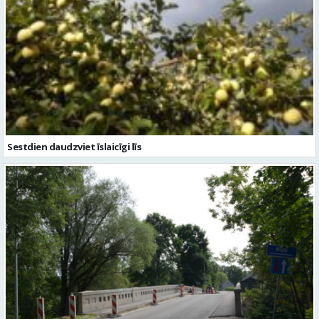
Sestdien daudzviet īslaicīgi līs