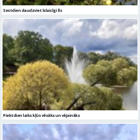
Sestdien daudzviet īslaicīgi līs
Piektdien laiks kļūs vēsāks un vējaināks