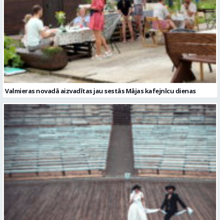
Valmieras novadā aizvadītas jau sestās Mājas kafejnīcu dienas