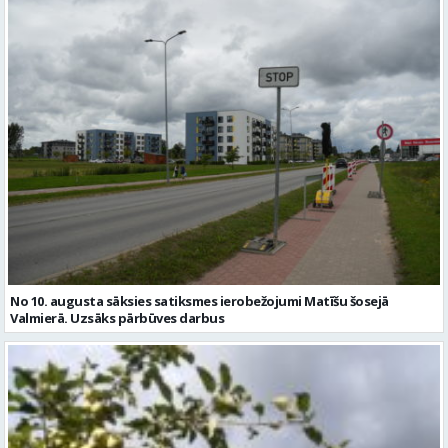
No 10. augusta sāksies satiksmes ierobežojumi Matīšu šosejā
Valmierā. Uzsāks pārbūves darbus