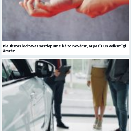
Plaukstas locītavas sastiepums: kā to novērst, atpazīt un veiksmīgi
ārstēt