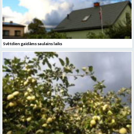
Svētdien gaidāms saulains laiks