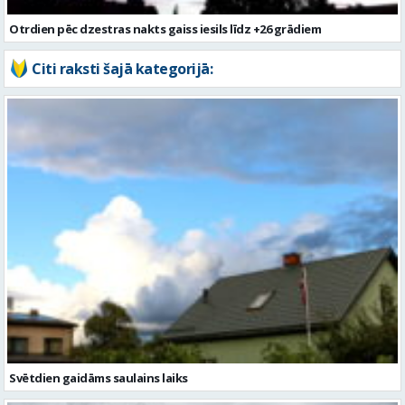
Otrdien pēc dzestras nakts gaiss iesils līdz +26 grādiem
Citi raksti šajā kategorijā:
Svētdien gaidāms saulains laiks