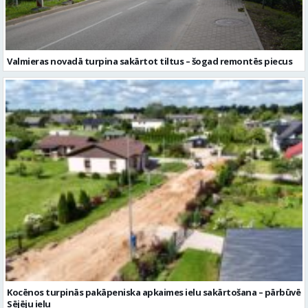
Valmieras novadā turpina sakārtot tiltus – šogad remontēs piecus
Kocēnos turpinās pakāpeniska apkaimes ielu sakārtošana – pārbūvē
Sējēju ielu