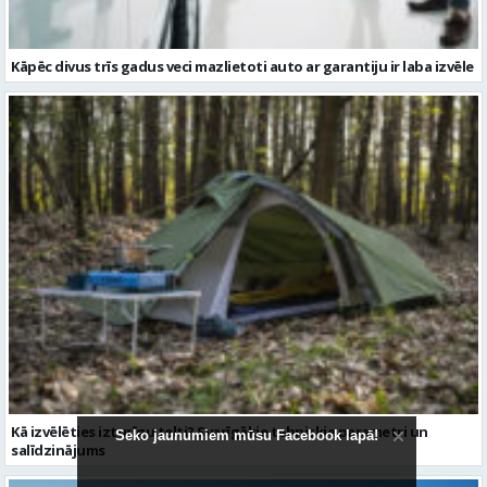
Kāpēc divus trīs gadus veci mazlietoti auto ar garantiju ir laba izvēle
Kā izvēlēties izturīgu telti? Svarīgākie tehniskie parametri un
Seko jaunumiem mūsu Facebook lapā!
salīdzinājums