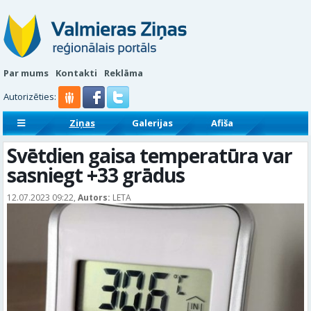
Par mums
Kontakti
Reklāma
Autorizēties:
Ziņas
Galerijas
Afiša
Sludinājumi
Reklāmraksti
Svētdien gaisa temperatūra var
sasniegt +33 grādus
12.07.2023 09:22,
Autors:
LETA