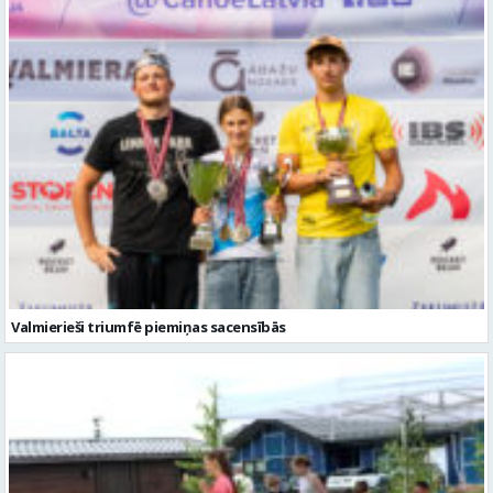
Valmierieši triumfē piemiņas sacensībās