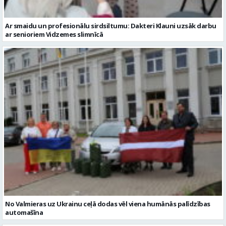
Ar smaidu un profesionālu sirdsiltumu: Dakteri Klauni uzsāk darbu
ar senioriem Vidzemes slimnīcā
No Valmieras uz Ukrainu ceļā dodas vēl viena humānās palīdzības
automašīna