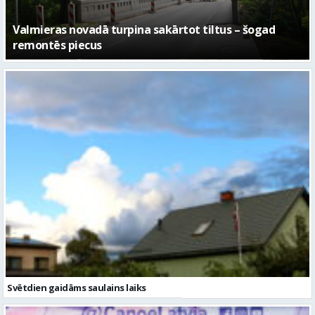
No pagaidu teātra līdz laikmetīgās kultūras centram
– kā attīstīsies “Kurtuve”
Svētdien gaidāms saulains laiks