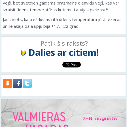
vējš, bet svētdien gaidāms brāzmains dienvidu vējš, kas var
izraisīt ūdens temperatūras kritumu Latvijas piekrastē.
Jau ziņots, ka trešdienas rītā ūdens temperatūra jūrā, ezeros
un lielākajā daļā upju bija +17..+22 grādi.
Patīk šis raksts?
Dalies ar citiem!