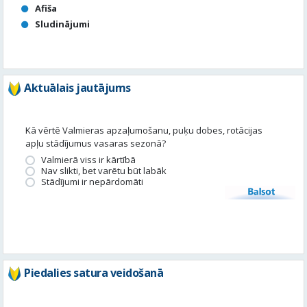
Afiša
Sludinājumi
Aktuālais jautājums
Kā vērtē Valmieras apzaļumošanu, puķu dobes, rotācijas
apļu stādījumus vasaras sezonā?
Valmierā viss ir kārtībā
Nav slikti, bet varētu būt labāk
Stādījumi ir nepārdomāti
Balsot
Piedalies satura veidošanā