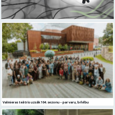
Valmieras teātris uzsāk 104. sezonu – par varu, brīvību