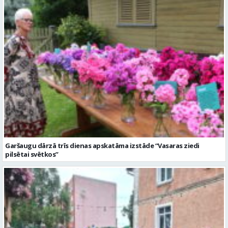
Garšaugu dārzā trīs dienas apskatāma izstāde “Vasaras ziedi
pilsētai svētkos”