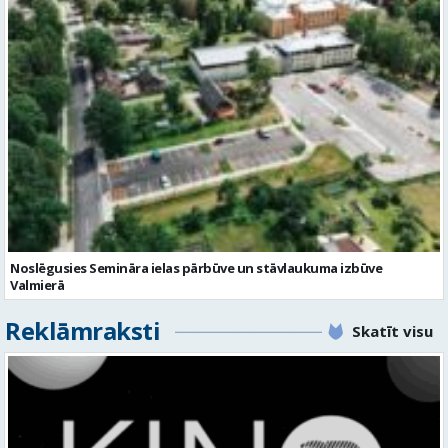
Noslēgusies Semināra ielas pārbūve un stāvlaukuma izbūve
Valmierā
Reklāmraksti
Skatīt visu