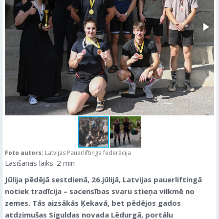
Foto autors:
Latvijas Pauerliftinga federācija
Lasīšanas laiks:
2
min
Jūlija pēdējā sestdienā, 26.jūlijā, Latvijas pauerliftingā
notiek tradīcija – sacensības svaru stieņa vilkmē no
zemes. Tās aizsākās Ķekavā, bet pēdējos gados
atdzimušas Siguldas novada Lēdurgā, portālu