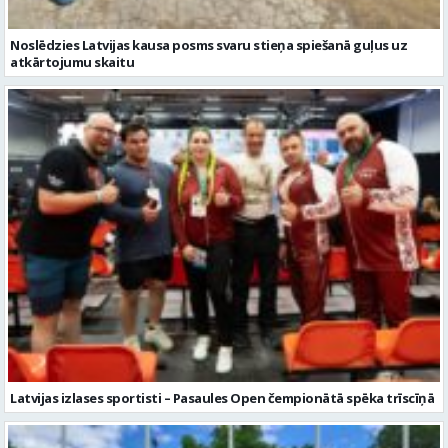
Latvijas izlases sportisti – Pasaules Open čempionātā spēka trīscīņā