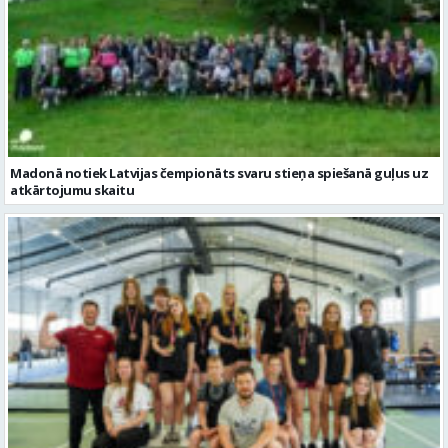
Madonā notiek Latvijas čempionāts svaru stieņa spiešanā guļus uz
atkārtojumu skaitu
Latvijas čempionātā svara stieņa spiešanā guļus visām vecuma
grupām – 187 dalībnieki