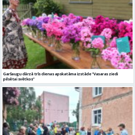
Garšaugu dārzā trīs dienas apskatāma izstāde “Vasaras ziedi
pilsētai svētkos”