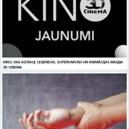
KINO, KAS AIZRAUJ: LEĢENDAS, SUPERVAROŅI UN ANIMĀCIJAS MAĢIJA
3D CINEMA
Plaukstas locītavas sastiepums: kā to novērst, atpazīt un veiksmīgi