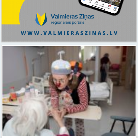
Ar smaidu un profesionālu sirdsiltumu: Dakteri Klauni uzsāk darbu
ar senioriem Vidzemes slimnīcā