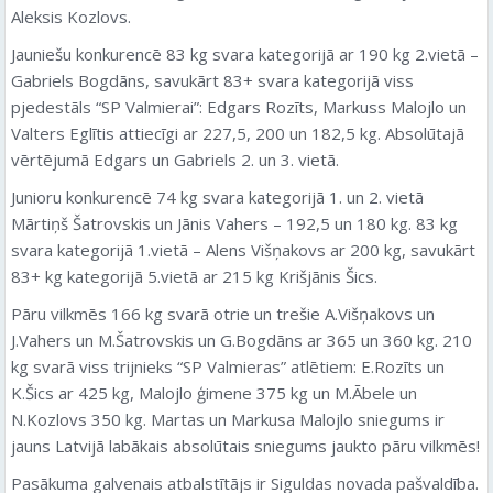
Aleksis Kozlovs.
Jauniešu konkurencē 83 kg svara kategorijā ar 190 kg 2.vietā –
Gabriels Bogdāns, savukārt 83+ svara kategorijā viss
pjedestāls “SP Valmierai”: Edgars Rozīts, Markuss Malojlo un
Valters Eglītis attiecīgi ar 227,5, 200 un 182,5 kg. Absolūtajā
vērtējumā Edgars un Gabriels 2. un 3. vietā.
Junioru konkurencē 74 kg svara kategorijā 1. un 2. vietā
Mārtiņš Šatrovskis un Jānis Vahers – 192,5 un 180 kg. 83 kg
svara kategorijā 1.vietā – Alens Višņakovs ar 200 kg, savukārt
83+ kg kategorijā 5.vietā ar 215 kg Krišjānis Šics.
Pāru vilkmēs 166 kg svarā otrie un trešie A.Višņakovs un
J.Vahers un M.Šatrovskis un G.Bogdāns ar 365 un 360 kg. 210
kg svarā viss trijnieks “SP Valmieras” atlētiem: E.Rozīts un
K.Šics ar 425 kg, Malojlo ģimene 375 kg un M.Ābele un
N.Kozlovs 350 kg. Martas un Markusa Malojlo sniegums ir
jauns Latvijā labākais absolūtais sniegums jaukto pāru vilkmēs!
Pasākuma galvenais atbalstītājs ir Siguldas novada pašvaldība.