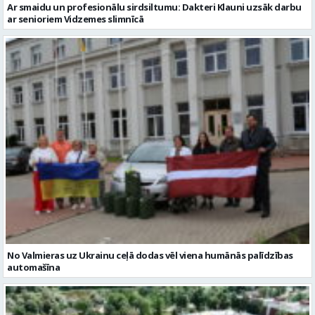
No Valmieras uz Ukrainu ceļā dodas vēl viena humānās palīdzības
automašīna