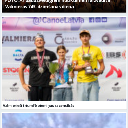
Valmierieši triumfē piemiņas sacensībās