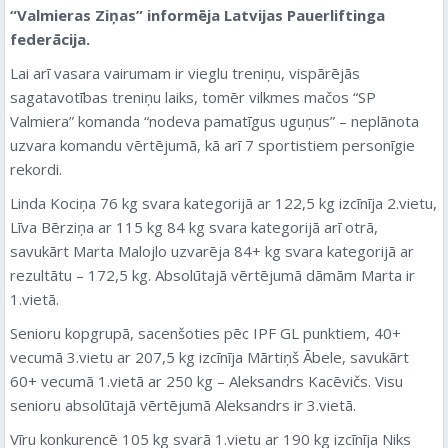
“Valmieras Ziņas” informēja Latvijas Pauerliftinga
federācija.
Lai arī vasara vairumam ir vieglu treniņu, vispārējās
sagatavotības treniņu laiks, tomēr vilkmes mačos “SP
Valmiera” komanda “nodeva pamatīgus uguņus” – neplānota
uzvara komandu vērtējumā, kā arī 7 sportistiem personīgie
rekordi.
Linda Kociņa 76 kg svara kategorijā ar 122,5 kg izcīnīja 2.vietu,
Līva Bērziņa ar 115 kg 84 kg svara kategorijā arī otrā,
savukārt Marta Malojlo uzvarēja 84+ kg svara kategorijā ar
rezultātu – 172,5 kg. Absolūtajā vērtējumā dāmām Marta ir
1.vietā.
Senioru kopgrupā, sacenšoties pēc IPF GL punktiem, 40+
vecumā 3.vietu ar 207,5 kg izcīnīja Mārtiņš Ābele, savukārt
60+ vecumā 1.vietā ar 250 kg – Aleksandrs Kacēvičs. Visu
senioru absolūtajā vērtējumā Aleksandrs ir 3.vietā.
Vīru konkurencē 105 kg svarā 1.vietu ar 190 kg izcīnīja Niks