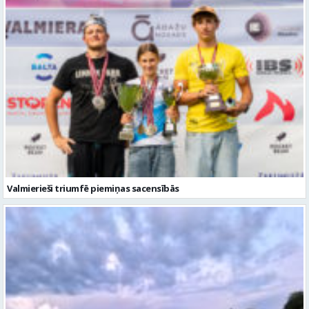
Valmierieši triumfē piemiņas sacensībās