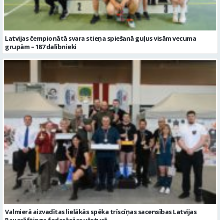
Valmierā aizvadītas lielākās spēka trīscīņas sacensības Latvijas
Pauerliftinga federācijas vēsturē
Citi raksti šajā kategorijā: