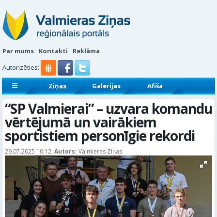
Par mums
Kontakti
Reklāma
Autorizēties:
Ziņas
Galerijas
Afiša
Sludinājumi
Reklāmraksti
“SP Valmierai” – uzvara komandu
vērtējumā un vairākiem
sportistiem personīgie rekordi
29.07.2025 10:12,
Autors:
Valmieras Ziņas