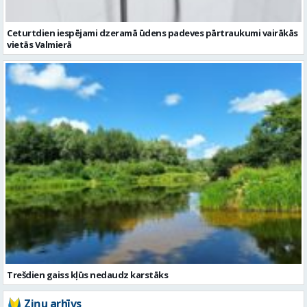
Trešdien gaiss kļūs nedaudz karstāks
Ziņu arhīvs
Augusts 2026
Pi
Ot
Tr
Ce
Pi
Se
Sv
1
2
3
4
5
6
7
8
9