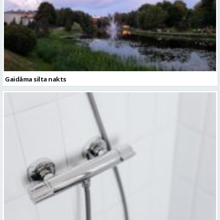
Gaidāma silta nakts
Ceturtdien iespējami dzeramā ūdens padeves pārtraukumi vairākās
vietās Valmierā