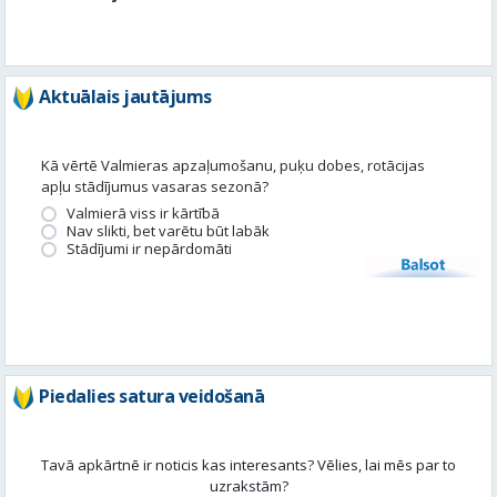
Kā vērtē Valmieras apzaļumošanu, puķu dobes, rotācijas
apļu stādījumus vasaras sezonā?
Valmierā viss ir kārtībā
Nav slikti, bet varētu būt labāk
Stādījumi ir nepārdomāti
Balsot
Piedalies satura veidošanā
Tavā apkārtnē ir noticis kas interesants? Vēlies, lai mēs par to
uzrakstām?
Iesūti, un mēs to publicēsim!