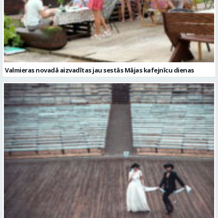
Valmieras novadā aizvadītas jau sestās Mājas kafejnīcu dienas
Valmiera gatava teātra svētkiem – sākas Valmieras vasaras teātra
festivāla nedēļa