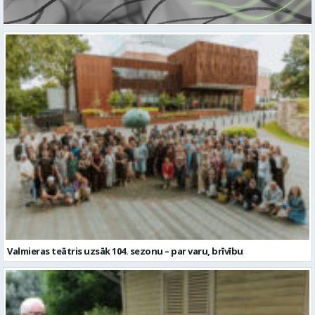
Valmieras teātris uzsāk 104. sezonu – par varu, brīvību