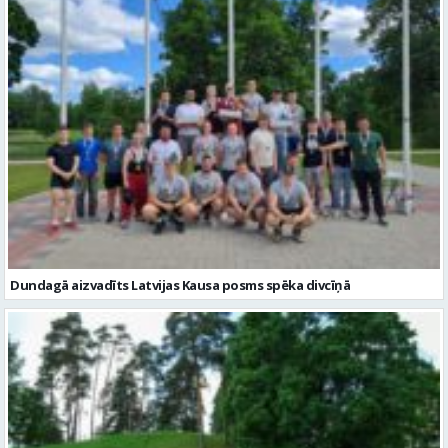
Dundagā aizvadīts Latvijas Kausa posms spēka divcīņā