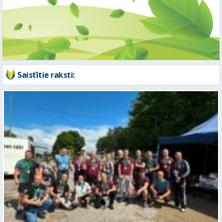
Saistītie raksti:
Noslēdzies Latvijas kausa posms svaru stieņa spiešanā guļus uz
atkārtojumu skaitu