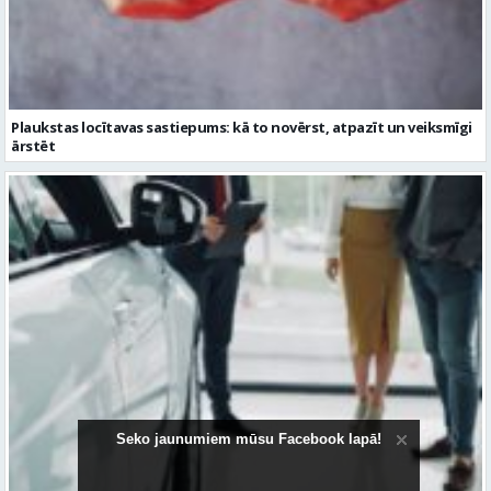
ārstēt
Kāpēc divus trīs gadus veci mazlietoti auto ar garantiju ir laba izvēle
Seko jaunumiem mūsu Facebook lapā!