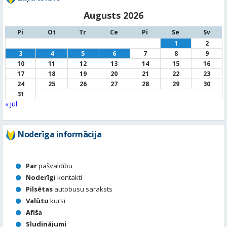
10
11
12
13
14
15
16
17
18
19
20
21
22
23
24
25
26
27
28
29
30
31
« Jūl
Noderīga informācija
Par
pašvaldību
Noderīgi
kontakti
Pilsētas
autobusu saraksts
Valūtu
kursi
Afiša
Sludinājumi
Aktuālais jautājums