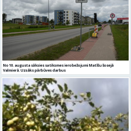
No 10. augusta sāksies satiksmes ierobežojumi Matīšu šosejā
Valmierā. Uzsāks pārbūves darbus