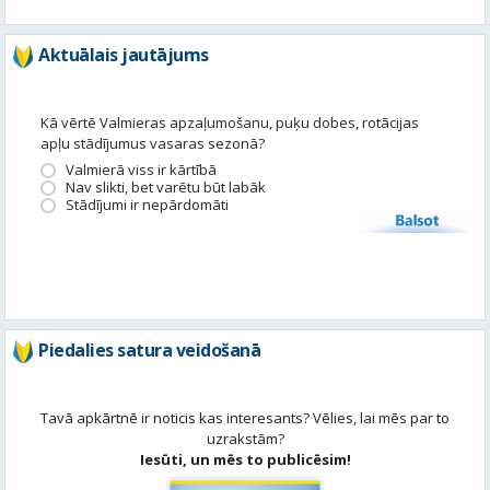
Aktuālais jautājums
Kā vērtē Valmieras apzaļumošanu, puķu dobes, rotācijas
apļu stādījumus vasaras sezonā?
Valmierā viss ir kārtībā
Nav slikti, bet varētu būt labāk
Stādījumi ir nepārdomāti
Balsot
Piedalies satura veidošanā
Tavā apkārtnē ir noticis kas interesants? Vēlies, lai mēs par to
uzrakstām?
Iesūti, un mēs to publicēsim!