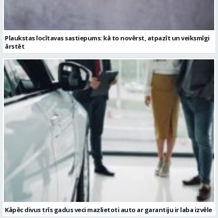
Plaukstas locītavas sastiepums: kā to novērst, atpazīt un veiksmīgi
ārstēt
Kāpēc divus trīs gadus veci mazlietoti auto ar garantiju ir laba izvēle