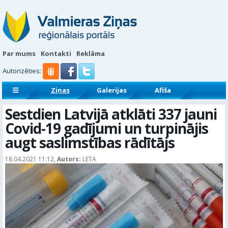
Par mums
Kontakti
Reklāma
Autorizēties:
Ziņas
Galerijas
Afiša
Sludinājumi
Reklāmraksti
Sestdien Latvijā atklāti 337 jauni
Covid-19 gadījumi un turpinājis
augt saslimstības rādītājs
18.04.2021 11:12,
Autors:
LETA