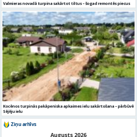
Valmieras novadā turpina sakārtot tiltus – šogad remontēs piecus
Kocēnos turpinās pakāpeniska apkaimes ielu sakārtošana – pārbūvē
Sējēju ielu
Ziņu arhīvs
Augusts 2026