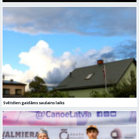
Svētdien gaidāms saulains laiks