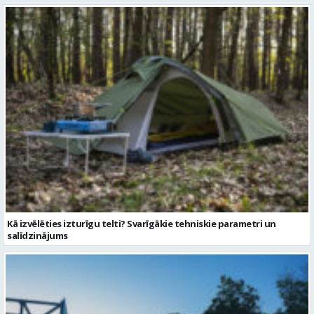
Kā izvēlēties izturīgu telti? Svarīgākie tehniskie parametri un
salīdzinājums