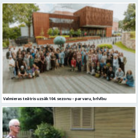
Valmieras teātris uzsāk 104. sezonu – par varu, brīvību