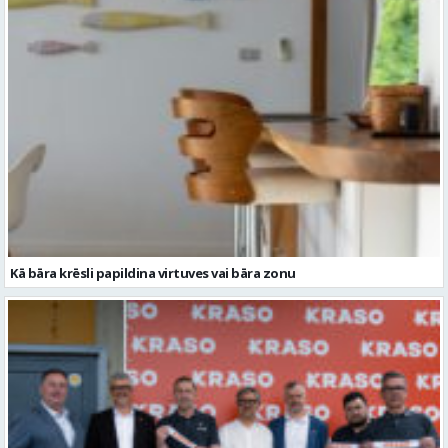
Kā bāra krēsli papildina virtuves vai bāra zonu