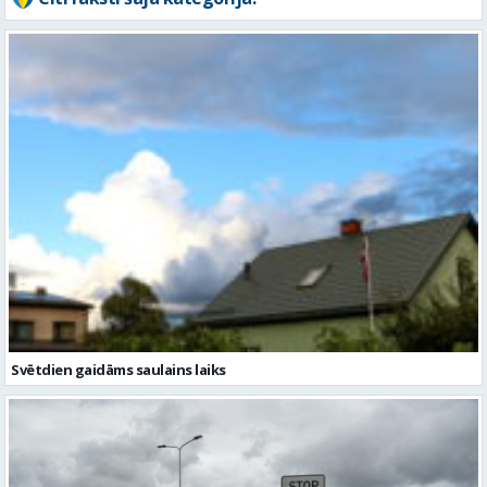
Svētdien gaidāms saulains laiks