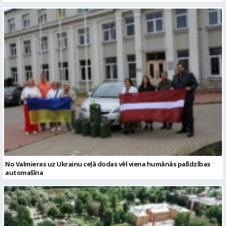
No Valmieras uz Ukrainu ceļā dodas vēl viena humānās palīdzības
automašīna