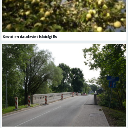
Sestdien daudzviet īslaicīgi līs