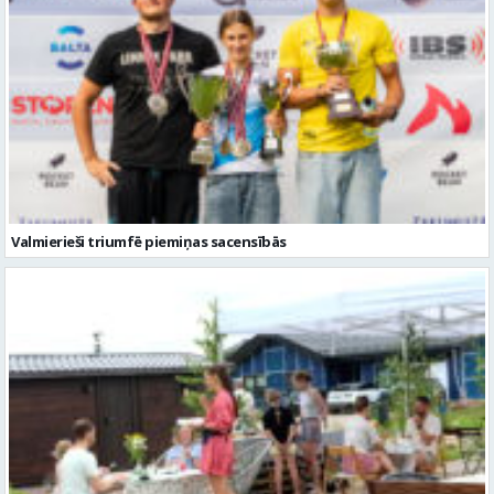
Valmierieši triumfē piemiņas sacensībās