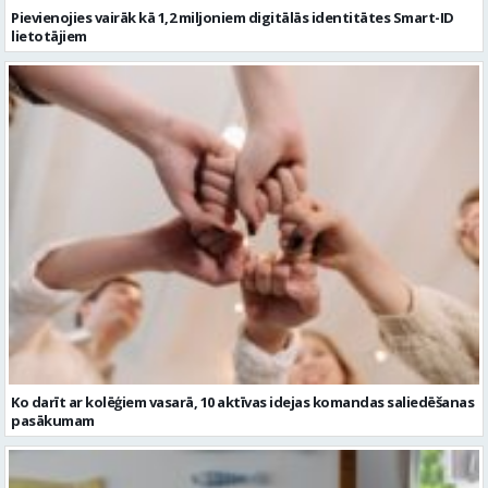
Pievienojies vairāk kā 1,2 miljoniem digitālās identitātes Smart-ID
lietotājiem
Ko darīt ar kolēģiem vasarā, 10 aktīvas idejas komandas saliedēšanas
pasākumam