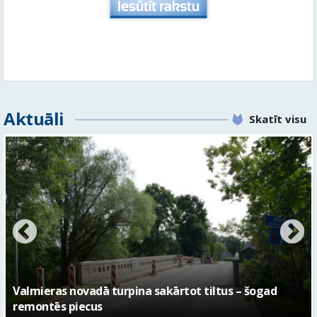
Aktuāli
Skatīt visu
No pagaidu teātra līdz laikmetīgās kultūras centram
– kā attīstīsies “Kurtuve”