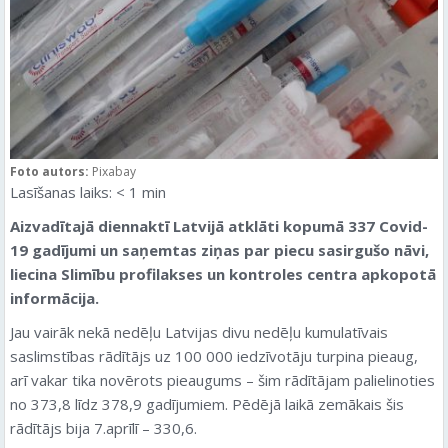
Foto autors:
Pixabay
Lasīšanas laiks:
< 1
min
Aizvadītajā diennaktī Latvijā atklāti kopumā 337 Covid-
19 gadījumi un saņemtas ziņas par piecu sasirgušo nāvi,
liecina Slimību profilakses un kontroles centra apkopotā
informācija.
Jau vairāk nekā nedēļu Latvijas divu nedēļu kumulatīvais
saslimstības rādītājs uz 100 000 iedzīvotāju turpina pieaug,
arī vakar tika novērots pieaugums – šim rādītājam palielinoties
no 373,8 līdz 378,9 gadījumiem. Pēdējā laikā zemākais šis
rādītājs bija 7.aprīlī – 330,6.