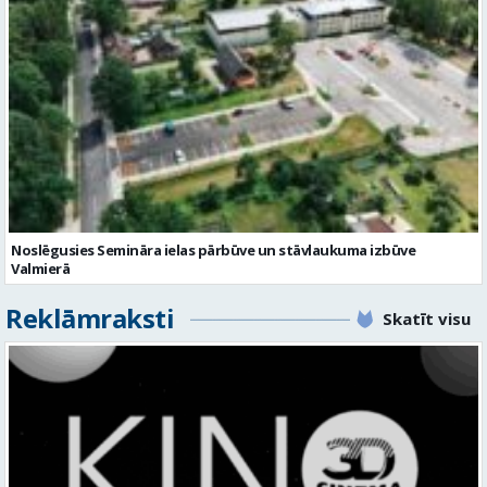
Noslēgusies Semināra ielas pārbūve un stāvlaukuma izbūve
Valmierā
Reklāmraksti
Skatīt visu