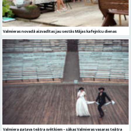
Valmieras novadā aizvadītas jau sestās Mājas kafejnīcu dienas
Valmiera gatava teātra svētkiem – sākas Valmieras vasaras teātra