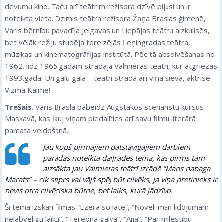
devumu kino. Taču arī teātrim režisora dzīvē bijusi un ir
noteikta vieta. Dzimis teātra režisora Žaņa Braslas ģimenē,
Varis bērnību pavadīja Jelgavas un Liepājas teātru aizkulisēs,
bet vēlāk režiju studēja toreizējās Ļeņingradas teātra,
mūzikas un kinematogrāfijas institūtā. Pēc tā absolvēšanas no
1962. līdz 1965.gadam strādāja Valmieras teātrī, kur atgriezās
1993.gadā. Un galu galā – teātrī strādā arī viņa sieva, aktrise
Vizma Kalme!
Trešais
. Varis Brasla pabeidz Augstākos scenāristu kursus
Maskavā, kas ļauj viņam piedalīties arī savu filmu literārā
pamata veidošanā.
Jau kopš pirmajiem patstāvīgajiem darbiem
parādās noteikta daiļrades tēma, kas pirms tam
aizsākta jau Valmieras teātrī izrādē “Mans nabaga
Marats” – cik stiprs vai vājš spēj būt cilvēks, ja viņa pretinieks ir
nevis otra cilvēciska būtne, bet laiks, kurā jādzīvo.
Šī tēma izskan filmās “Ezera sonāte”, “Novēli man lidojumam
nelabvēlīgu laiku”, “Tereona galva”, “Aija”, “Par mīlestību