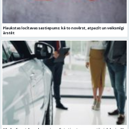
Plaukstas locītavas sastiepums: kā to novērst, atpazīt un veiksmīgi
ārstēt