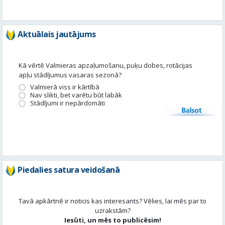
Aktuālais jautājums
Kā vērtē Valmieras apzaļumošanu, puķu dobes, rotācijas
apļu stādījumus vasaras sezonā?
Valmierā viss ir kārtībā
Nav slikti, bet varētu būt labāk
Stādījumi ir nepārdomāti
Balsot
Piedalies satura veidošanā
Tavā apkārtnē ir noticis kas interesants? Vēlies, lai mēs par to
uzrakstām?
Iesūti, un mēs to publicēsim!