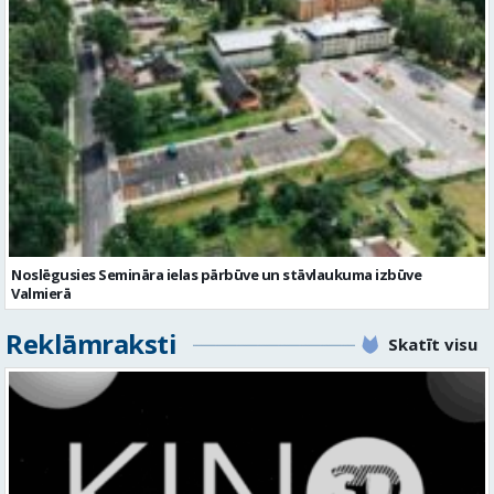
Noslēgusies Semināra ielas pārbūve un stāvlaukuma izbūve
Valmierā
Reklāmraksti
Skatīt visu