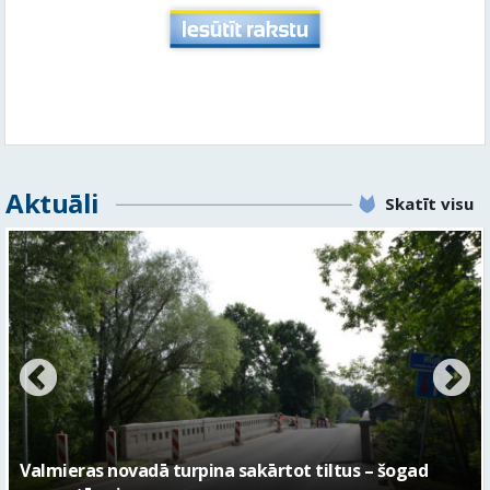
Aktuāli
Skatīt visu
No pagaidu teātra līdz laikmetīgās kultūras centram