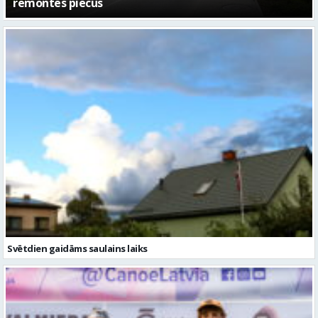
– kā attīstīsies “Kurtuve”
Svētdien gaidāms saulains laiks