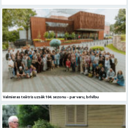
Valmieras teātris uzsāk 104. sezonu – par varu, brīvību