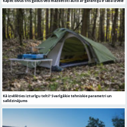
Kāpēc divus trīs gadus veci mazlietoti auto ar garantiju ir laba izvēle
Kā izvēlēties izturīgu telti? Svarīgākie tehniskie parametri un
salīdzinājums