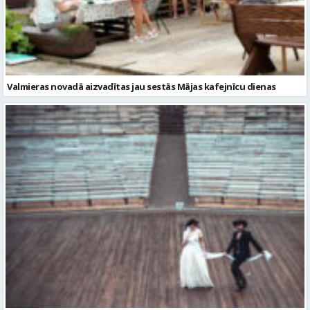
Valmieras novadā aizvadītas jau sestās Mājas kafejnīcu dienas