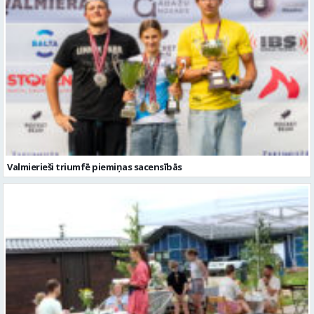
Valmierieši triumfē piemiņas sacensībās