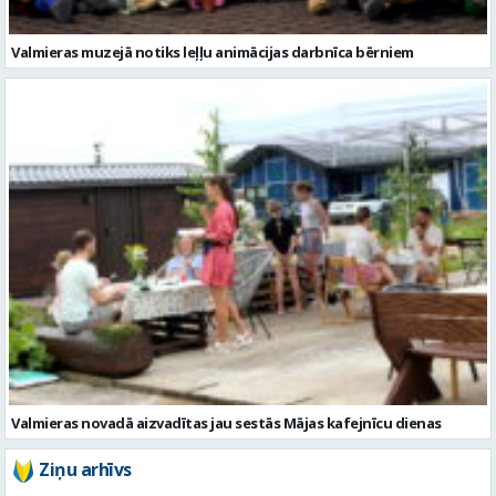
Valmieras muzejā notiks leļļu animācijas darbnīca bērniem
Valmieras novadā aizvadītas jau sestās Mājas kafejnīcu dienas
Ziņu arhīvs