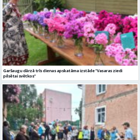
Garšaugu dārzā trīs dienas apskatāma izstāde “Vasaras ziedi
pilsētai svētkos”