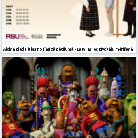
Aicina piedalīties nozīmīgā pētījumā – Latvijas iedzīvotāju mērīšanā