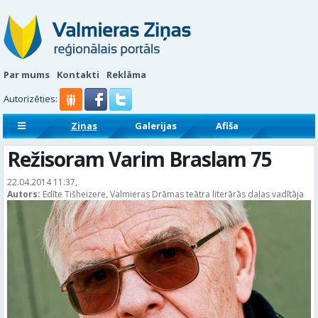
Par mums
Kontakti
Reklāma
Autorizēties:
Ziņas
Galerijas
Afiša
Sludinājumi
Reklāmraksti
Režisoram Varim Braslam 75
22.04.2014 11:37,
Autors:
Edīte Tišheizere, Valmieras Drāmas teātra literārās daļas vadītāja