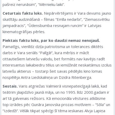
pašreiz nerunāsim”, “Mērnieku laiki”.
Ceturtais faktu loks.
Nepārvērtējams ir Vara devums jauno
skatītāju audzināšanā – filmas “Emīla nedarbi”, “Ziemassvētku
jampadracis”, “Ūdensbumba resnajam runcim” ir Latvijas
kinematogrāfijas pērles.
Piektais faktu loks, par ko daudzi nemaz nenojauš.
Pamatīgs, vienlīdz dziļa patriotisma un tolerances diktēts
darbs ir Vara seriāls “Palīgā!”, kura mērķis ir mācīt
cittautiešiem latviešu valodu, bet formāts nav kavējis radīt
interesantus laikabiedru tēlus un iemūžināt neskaitāmus izcilus
latviešu aktierus – tostarp šeit savas pēdējās kino lomas
nospēlēja Antra Liedskalniņa un Dzidra Ritenberga.
Sestais.
Varis atgriežas Valmierā visnepateicīgajā laikā, kad
teātrim jāapdzīvo jaunā māja, un no 1995. līdz 2000.gadam ir
arī tā galvenais režisors. Kā emocionāla vēstures atklāsme
top izrādes pēc Gunāra Janovska prozas motīviem – “Sōla” un
“Izdedži”. Vēlāk tikpat spēcīgi šī tēma ieskanas Alvja Lapiņa