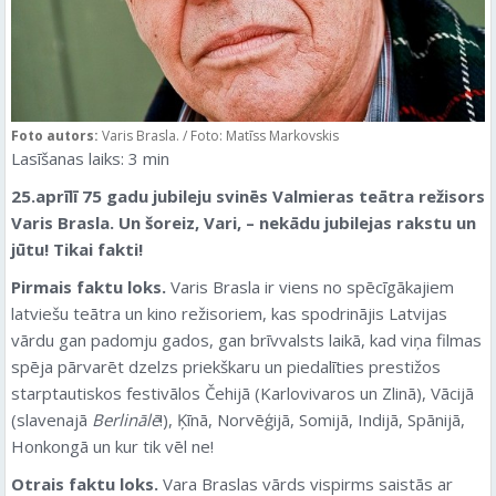
Foto autors:
Varis Brasla. / Foto: Matīss Markovskis
Lasīšanas laiks:
3
min
25.aprīlī 75 gadu jubileju svinēs Valmieras teātra režisors
Varis Brasla. Un šoreiz, Vari, – nekādu jubilejas rakstu un
jūtu! Tikai fakti!
Pirmais faktu loks.
Varis Brasla ir viens no spēcīgākajiem
latviešu teātra un kino režisoriem, kas spodrinājis Latvijas
vārdu gan padomju gados, gan brīvvalsts laikā, kad viņa filmas
spēja pārvarēt dzelzs priekškaru un piedalīties prestižos
starptautiskos festivālos Čehijā (Karlovivaros un Zlinā), Vācijā
(slavenajā
Berlinālē
!), Ķīnā, Norvēģijā, Somijā, Indijā, Spānijā,
Honkongā un kur tik vēl ne!
Otrais faktu loks.
Vara Braslas vārds vispirms saistās ar