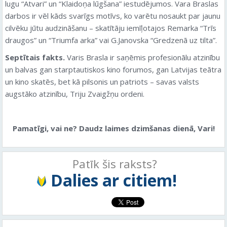
lugu “Atvari” un “Klaidoņa lūgšana” iestudējumos. Vara Braslas
darbos ir vēl kāds svarīgs motīvs, ko varētu nosaukt par jaunu
cilvēku jūtu audzināšanu – skatītāju iemīļotajos Remarka “Trīs
draugos” un “Triumfa arka” vai G.Janovska “Gredzenā uz tilta”.
Septītais fakts.
Varis Brasla ir saņēmis profesionālu atzinību
un balvas gan starptautiskos kino forumos, gan Latvijas teātra
un kino skatēs, bet kā pilsonis un patriots – savas valsts
augstāko atzinību, Triju Zvaigžņu ordeni.
Pamatīgi, vai ne? Daudz laimes dzimšanas dienā, Vari!
Patīk šis raksts?
Dalies ar citiem!