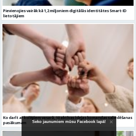
Pievienojies vairāk kā 1,2 miljoniem digitālās identitātes Smart-ID
lietotājiem
Ko darīt ar kolēģiem vasarā, 10 aktīvas idejas komandas saliedēšanas
Seko jaunumiem mūsu Facebook lapā!
pasākumam