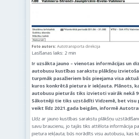
Foto autors:
Autotransporta direkcija
Lasīšanas laiks:
2
min
Ir uzsākta jauno – vienotas informācijas un di
autobusu kustības sarakstu plākšņu izvietoša
turpmāk pasažieriem būs pieejama visa aktuāl
kuros konkrētā pietura ir iekļauta. Plānots, k
autobusu pieturās tiks izvietoti vairāk nekā 
Sākotnēji tie tiks uzstādīti Vidzemē, bet vis
veikt līdz 2021.gada beigām, informē Autotra
Līdz ar jauno kustības sarakstu plākšņu uzstādīšan
savu braucienu, jo tajās tiks attēlota informācija 
pietura iekļauta; būs norādīts visu autobusu, kas k