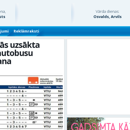
ena,
Vārda dienas:
sts
Osvalds, Arvils
ājumi
Reklāmraksti
ās uzsākta
 autobusu
ana