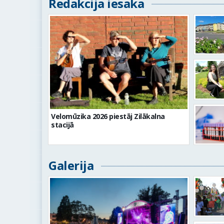
Redakcija iesaka
Velomūzika 2026 piestāj Zilākalna
stacijā
Galerija