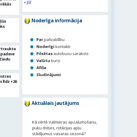
« Jūl
irākās
Noderīga informācija
kļūs
āks
Par
pašvaldību
Noderīgi
kontakti
rtraukta
Pilsētas
autobusu saraksts
 padeve
Ziedu
Valūtu
kursi
Afiša
Sludinājumi
estras
s līdz +26
Aktuālais jautājums
Kā vērtē Valmieras apzaļumošanu,
puķu dobes, rotācijas apļu
stādījumus vasaras sezonā?