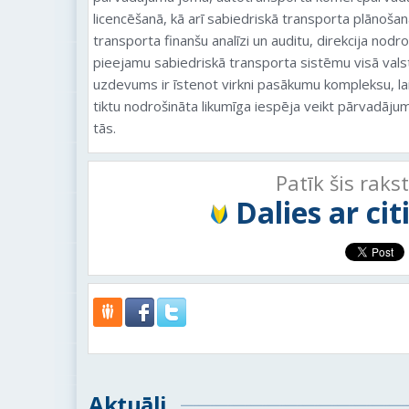
licencēšanā, kā arī sabiedriskā transporta plānošan
transporta finanšu analīzi un auditu, direkcija nodr
pieejamu sabiedriskā transporta sistēmu visā valst
uzdevums ir īstenot virkni pasākumu kompleksu, la
tiktu nodrošināta likumīga iespēja veikt pārvadājum
tās.
Patīk šis raks
Dalies ar ci
Aktuāli