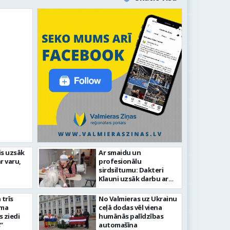
edēļā Kazu krācēs atklāj
is uzsāk
Ar smaidu un
Valmier
r varu,
profesionālu
infrast
sirdsiltumu: Dakteri
Klauni uzsāk darbu ar
senioriem Vidzemes
slimnīcā
trīs
No Valmieras uz Ukrainu
āma
ceļā dodas vēl viena
s ziedi
humānās palīdzības
”
automašīna