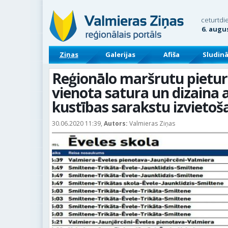
ceturtdi
6. augu
Ziņas
Galerijas
Afiša
Sludin
Reģionālo maršrutu pietur
vienota satura un dizaina
kustības sarakstu izvietoš
30.06.2020 11:39,
Autors:
Valmieras Ziņas