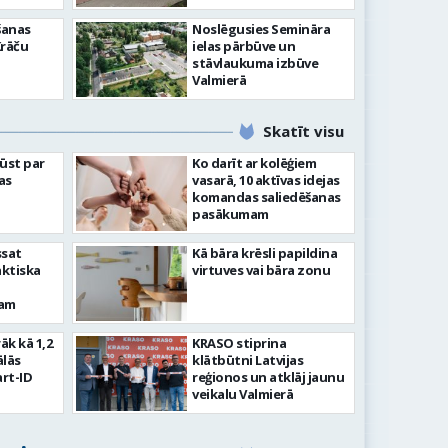
šanas
Noslēgusies Semināra
Krāču
ielas pārbūve un
stāvlaukuma izbūve
Valmierā
Skatīt visu
ļūst par
Ko darīt ar kolēģiem
as
vasarā, 10 aktīvas idejas
komandas saliedēšanas
pasākumam
ssat
Kā bāra krēsli papildina
aktiska
virtuves vai bāra zonu
kam
rāk kā 1,2
KRASO stiprina
ālās
klātbūtni Latvijas
rt-ID
reģionos un atklāj jaunu
veikalu Valmierā