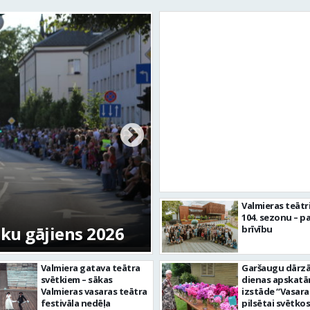
Valmieras svētku n
Valmieras teātr
104. sezonu – pa
tku gājiens 2026
skulptūru “Kaza”
brīvību
Valmiera gatava teātra
Garšaugu dārzā 
svētkiem – sākas
dienas apskat
Valmieras vasaras teātra
izstāde “Vasara
festivāla nedēļa
pilsētai svētkos