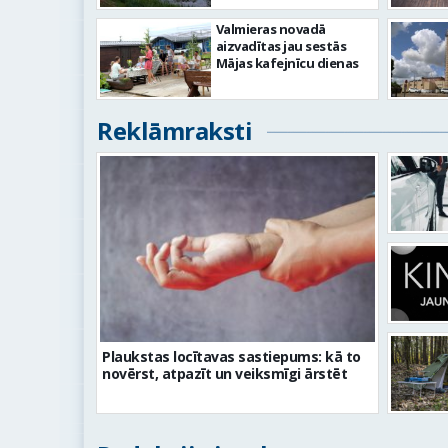
Valmieras novadā
aizvadītas jau sestās
Mājas kafejnīcu dienas
Reklāmraksti
Plaukstas locītavas sastiepums: kā to
novērst, atpazīt un veiksmīgi ārstēt