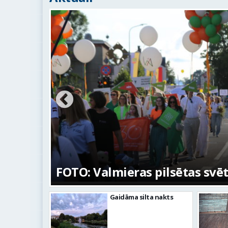
na
FOTO: Valmieras pilsētas svē
Gaidāma silta nakts