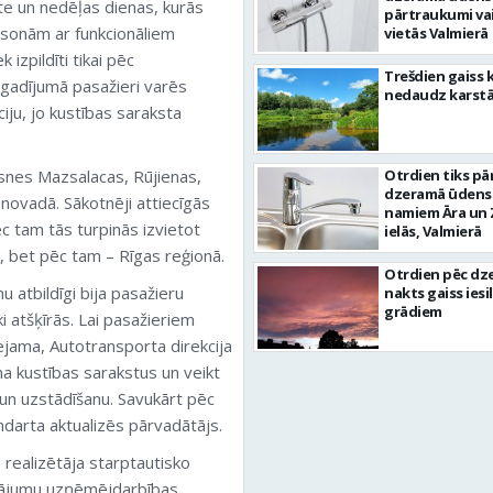
āte un nedēļas dienas, kurās
pārtraukumi va
personām ar funkcionāliem
vietās Valmierā
 izpildīti tikai pēc
Trešdien gaiss 
 gadījumā pasažieri varēs
nedaudz karst
iju, jo kustības saraksta
ksnes Mazsalacas, Rūjienas,
Otrdien tiks pā
dzeramā ūdens
novadā. Sākotnēji attiecīgās
namiem Āra un 
c tam tās turpinās izvietot
ielās, Valmierā
 bet pēc tam – Rīgas reģionā.
Otrdien pēc dz
u atbildīgi bija pasažieru
nakts gaiss iesil
grādiem
ki atšķīrās. Lai pasažieriem
eejama, Autotransporta direkcija
na kustības sarakstus un veikt
 un uzstādīšanu. Savukārt pēc
ndarta aktualizēs pārvadātājs.
s realizētāja starptautisko
dājumu uzņēmējdarbības