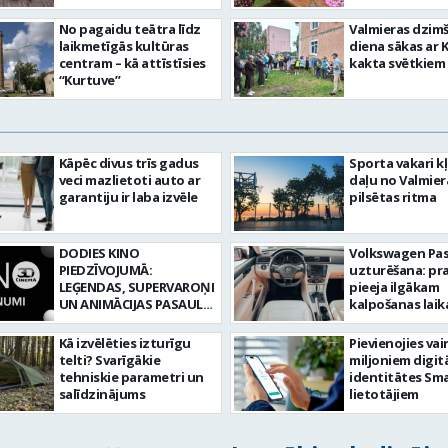
No pagaidu teātra līdz
Valmieras dzim
laikmetīgās kultūras
diena sākas ar 
centram – kā attīstīsies
kakta svētkiem
“Kurtuve”
Kāpēc divus trīs gadus
Sporta vakari k
veci mazlietoti auto ar
daļu no Valmier
garantiju ir laba izvēle
pilsētas ritma
DODIES KINO
Volkswagen Pa
PIEDZĪVOJUMĀ:
uzturēšana: pr
LEĢENDAS, SUPERVAROŅI
pieeja ilgākam
UN ANIMĀCIJAS PASAULE
kalpošanas lai
3D CINEMA
Kā izvēlēties izturīgu
Pievienojies vai
telti? Svarīgākie
miljoniem digit
tehniskie parametri un
identitātes Sma
salīdzinājums
lietotājiem