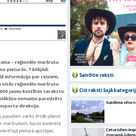
zaina – reģionālo maršrutu
na pieturās. Tādējādi
Saistītie raksti:
ā informācija par reisiem,
a visās reģionālo maršrutu
Citi raksti šajā kategorij
9000 jaunu kustības sarakstu.
u plākšņu nomaiņu paredzēts
Gaidāma silta n
nsporta direkcija.
u pasažieri varēs ērtāk plānot
par maršrutiem, kuros konkrētā
Ceturtdien ies
onkrētajā pieturā apstājas,
dzeramā ūdens