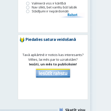
Valmierā viss ir kārtībā
Nav slikti, bet varētu būt labāk
Stādījumi ir nepārdomāti
Balsot
Piedalies satura veidošanā
Tavā apkārtnē ir noticis kas interesants?
Vēlies, lai mēs par to uzrakstām?
Iesūti, un mēs to publicēsim!
Skatīt visu