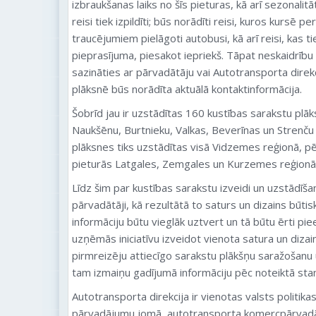
izbraukšanas laiks no šīs pieturas, kā arī sezonalit
reisi tiek izpildīti; būs norādīti reisi, kuros kursē 
traucējumiem pielāgoti autobusi, kā arī reisi, kas tiek
pieprasījuma, piesakot iepriekš. Tāpat neskaidrību
sazināties ar pārvadātāju vai Autotransporta direkc
plāksnē būs norādīta aktuālā kontaktinformācija.
Šobrīd jau ir uzstādītas 160 kustības sarakstu plā
Naukšēnu, Burtnieku, Valkas, Beverīnas un Strenču 
plāksnes tiks uzstādītas visā Vidzemes reģionā, pē
pieturās Latgales, Zemgales un Kurzemes reģionā,
Līdz šim par kustības sarakstu izveidi un uzstādīšan
pārvadātāji, kā rezultātā to saturs un dizains būtis
informāciju būtu vieglāk uztvert un tā būtu ērti pi
uzņēmās iniciatīvu izveidot vienota satura un dizai
pirmreizēju attiecīgo sarakstu plākšņu saražošanu
tam izmaiņu gadījumā informāciju pēc noteiktā sta
Autotransporta direkcija ir vienotas valsts politika
pārvadājumu jomā, autotransporta komercpārva