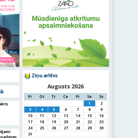
Ziņu arhīvs
Augusts 2026
ā:
Pi
Ot
Tr
Ce
Pi
Se
Sv
1
2
akts
3
4
5
6
7
8
9
10
11
12
13
14
15
16
17
18
19
20
21
22
23
24
25
26
27
28
29
30
pējami
31
 padeves