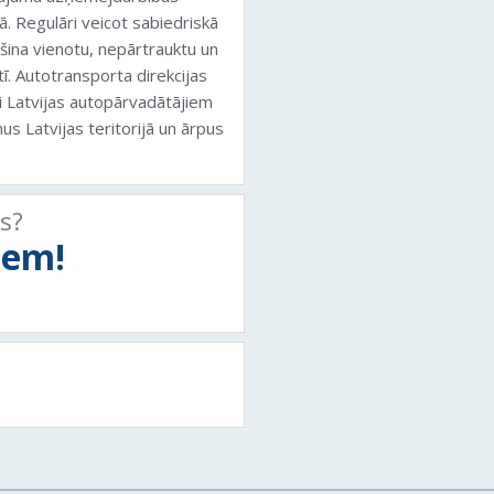
ā. Regulāri veicot sabiedriskā
ošina vienotu, nepārtrauktu un
ī. Autotransporta direkcijas
i Latvijas autopārvadātājiem
us Latvijas teritorijā un ārpus
ts?
tiem!