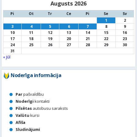
17
18
19
20
21
22
23
24
25
26
27
28
29
30
31
« Jūl
Noderīga informācija
Par
pašvaldību
Noderīgi
kontakti
Pilsētas
autobusu saraksts
Valūtu
kursi
Afiša
Sludinājumi
Aktuālais jautājums