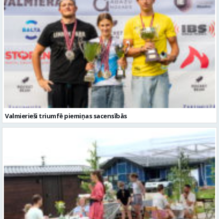
Valmierieši triumfē piemiņas sacensībās