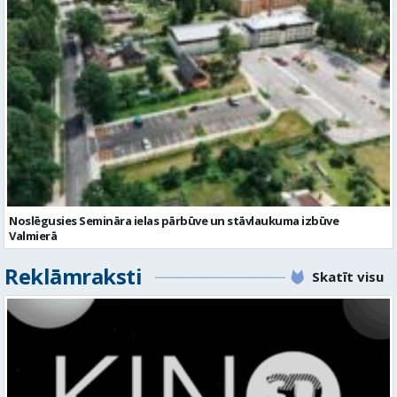
Noslēgusies Semināra ielas pārbūve un stāvlaukuma izbūve
Valmierā
Reklāmraksti
Skatīt visu