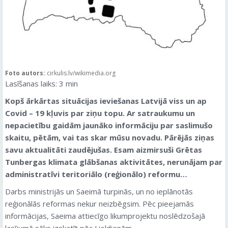
Foto autors:
cirkulis.lv/wikimedia.org
Lasīšanas laiks:
3
min
Kopš ārkārtas situācijas ieviešanas Latvijā viss un ap
Covid – 19 kļuvis par ziņu topu. Ar satraukumu un
nepacietību gaidām jaunāko informāciju par saslimušo
skaitu, pētām, vai tas skar mūsu novadu. Pārējās ziņas
savu aktualitāti zaudējušas. Esam aizmirsuši Grētas
Tunbergas klimata glābšanas aktivitātes, nerunājam par
administratīvi teritoriālo (reģionālo) reformu…
Darbs ministrijās un Saeimā turpinās, un no ieplānotās
reģionālās reformas nekur neizbēgsim. Pēc pieejamās
informācijas, Saeima attiecīgo likumprojektu noslēdzošajā
lasījumā sāks izskatīt pēc Lieldienām.