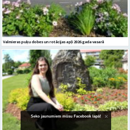
Valmieras puķu dobes un rotācijas apļi 2026.gada vasarā
Pārgaujiete Līva Irkle – jauniete ar stabilu pamatu un mērķtiecīgu
skatu nākotnē
Seko jaunumiem mūsu Facebook lapā!