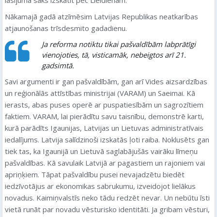
Nākamajā gadā atzīmēsim Latvijas Republikas neatkarības
atjaunošanas trīsdesmito gadadienu.
Ja reforma notiktu tikai pašvaldībām labprātīgi
vienojoties, tā, visticamāk, nebeigtos arī 21.
gadsimtā.
Savi argumenti ir gan pašvaldībām, gan arī Vides aizsardzības
un reģionālās attīstības ministrijai (VARAM) un Saeimai. Kā
ierasts, abas puses operē ar puspatiesībām un sagrozītiem
faktiem. VARAM, lai pierādītu savu taisnību, demonstrē karti,
kurā parādīts Igaunijas, Latvijas un Lietuvas administratīvais
iedalījums. Latvija salīdzinoši izskatās ļoti raiba. Noklusēts gan
tiek tas, ka Igaunijā un Lietuvā saglabājušās vairāku līmeņu
pašvaldības. Kā savulaik Latvijā ar pagastiem un rajoniem vai
apriņķiem. Tāpat pašvaldību pusei nevajadzētu biedēt
iedzīvotājus ar ekonomikas sabrukumu, izveidojot lielākus
novadus. Kaimiņvalstīs neko tādu redzēt nevar. Un nebūtu īsti
vietā runāt par novadu vēsturisko identitāti. Ja gribam vēsturi,