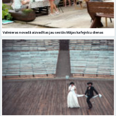
Valmieras novadā aizvadītas jau sestās Mājas kafejnīcu dienas
Valmiera gatava teātra svētkiem – sākas Valmieras vasaras teātra
festivāla nedēļa