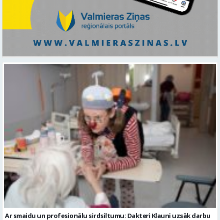
Ar smaidu un profesionālu sirdsiltumu: Dakteri Klauni uzsāk darbu
ar senioriem Vidzemes slimnīcā