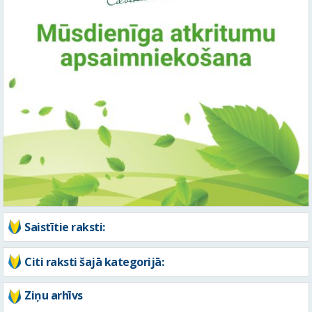
Saistītie raksti:
Citi raksti šajā kategorijā:
Ziņu arhīvs
Augusts 2026
Pi
Ot
Tr
Ce
Pi
Se
Sv
1
2
3
4
5
6
7
8
9
10
11
12
13
14
15
16