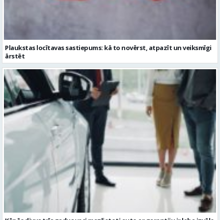
Kāpēc divus trīs gadus veci mazlietoti auto ar garantiju ir laba izvēle