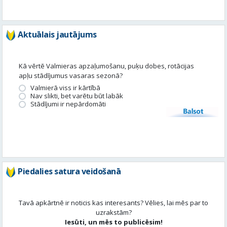
Kā vērtē Valmieras apzaļumošanu, puķu dobes, rotācijas
apļu stādījumus vasaras sezonā?
Valmierā viss ir kārtībā
Nav slikti, bet varētu būt labāk
Stādījumi ir nepārdomāti
Balsot
Piedalies satura veidošanā
Tavā apkārtnē ir noticis kas interesants? Vēlies, lai mēs par to
uzrakstām?
Iesūti, un mēs to publicēsim!