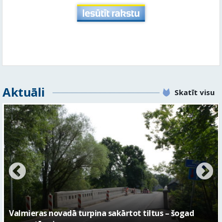
Aktuāli
Skatīt visu
No pagaidu teātra līdz laikmetīgās kultūras centram
– kā attīstīsies “Kurtuve”