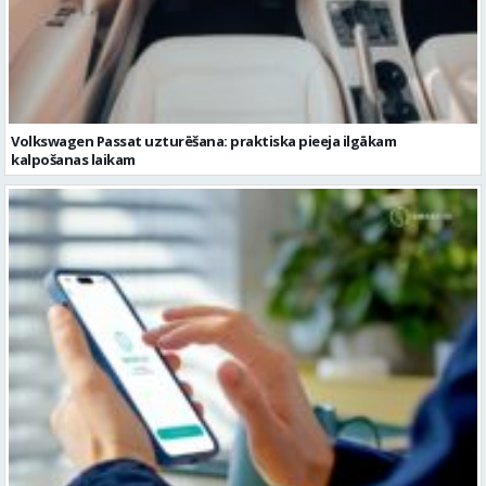
Volkswagen Passat uzturēšana: praktiska pieeja ilgākam
kalpošanas laikam
Pievienojies vairāk kā 1,2 miljoniem digitālās identitātes Smart-ID
lietotājiem