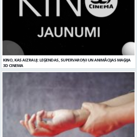
KINO, KAS AIZRAUJ: LEĢENDAS, SUPERVAROŅI UN ANIMĀCIJAS MAĢIJA
3D CINEMA
Plaukstas locītavas sastiepums: kā to novērst, atpazīt un veiksmīgi
ārstēt