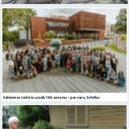
Valmieras teātris uzsāk 104. sezonu – par varu, brīvību