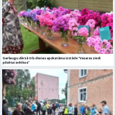
Garšaugu dārzā trīs dienas apskatāma izstāde “Vasaras ziedi
pilsētai svētkos”