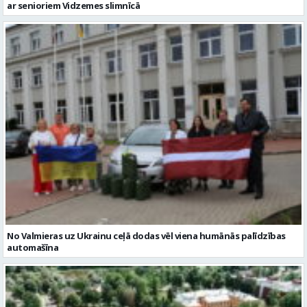
No Valmieras uz Ukrainu ceļā dodas vēl viena humānās palīdzības
automašīna