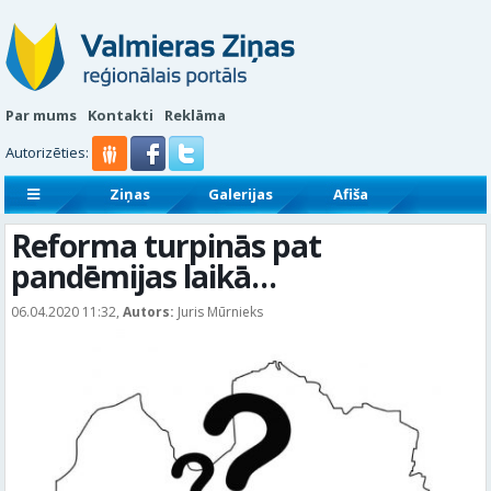
Par mums
Kontakti
Reklāma
Autorizēties:
Ziņas
Galerijas
Afiša
Sludinājumi
Reklāmraksti
Reforma turpinās pat
pandēmijas laikā…
06.04.2020 11:32,
Autors:
Juris Mūrnieks