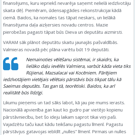
finansējums, kuru iepriekš nevarēja saņemt nelielā iedzīvotāju
skaita dēļ. Piemēram, ūdensapgādes rekonstrukcijai kādā
ciemā. Baidos, ka nomales tas tāpat neskars, un lielākā
finansējuma daļa aizķersies novadu centros. Mazie
pierobežas pagasti tāpat būs Dieva un deputātu aizmirsti.
VARAM sāk plānot deputātu skaitu jaunajās pašvaldībās.
Valmieras novadā pēc plāna varētu būt 19 deputāti.
Nemainoties vēlēšanu sistēmai, ir skaidrs, ka
lielāko daļu ievēlēs Valmiera, varbūt kāda vieta tiks
Rūjienai, Mazsalacai vai Kocēniem. Pārējiem
iedzīvotājiem vietējais vēlētais pārstāvis būs tikpat tālu kā
Saeimas deputāts. Tas gan tā, teorētiski. Baidos, ka arī
realitātē būs līdzīgi.
Likumu pieņems un tad sāks labot, kā jau pie mums ierasts.
Nacionālā apvienība gan kaut ko gudro par vietējo kopienu
pārstāvniecību, bet šo ideju laikam saprot tikai viņi paši.
Vajadzētu taču kaut kādu teikšanu pagastu līmenī. Pagastu
pārstāvjus gatavojas iebīdīt „nulles” līmenī. Pirmais un nulles