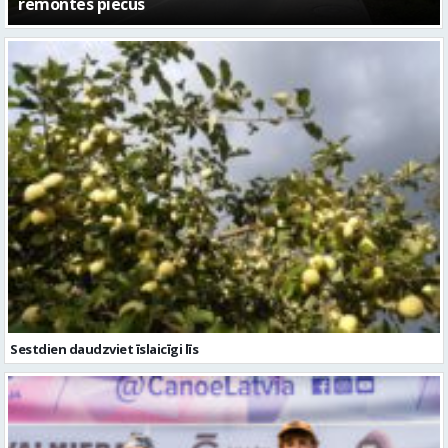
Sestdien daudzviet īslaicīgi līs