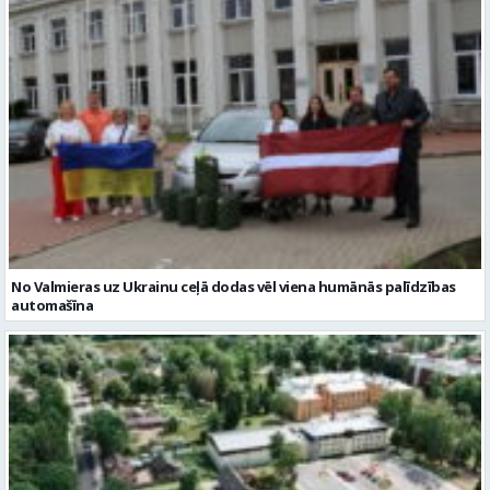
No Valmieras uz Ukrainu ceļā dodas vēl viena humānās palīdzības
automašīna