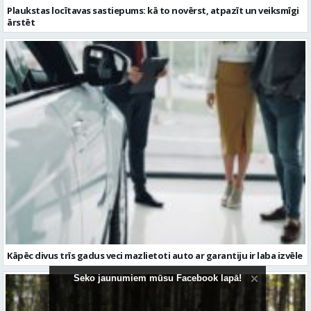
Kāpēc divus trīs gadus veci mazlietoti auto ar garantiju ir laba izvēle
Seko jaunumiem mūsu Facebook lapā!