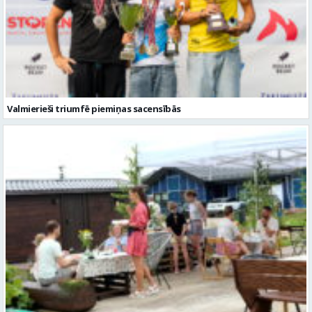
Valmierieši triumfē piemiņas sacensībās
Valmieras novadā aizvadītas jau sestās Mājas kafejnīcu dienas