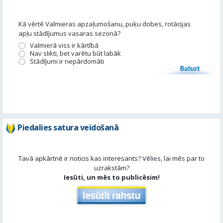
Stādījumi ir nepārdomāti
Balsot
Piedalies satura veidošanā
Tavā apkārtnē ir noticis kas interesants? Vēlies, lai mēs par to
uzrakstām?
Iesūti, un mēs to publicēsim!
Aktuāli
Skatīt visu