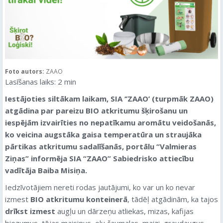
Foto autors:
ZAAO
Lasīšanas laiks:
2
min
Iestājoties siltākam laikam, SIA ‘’ZAAO’ (turpmāk ZAAO)
atgādina par pareizu BIO atkritumu šķirošanu un
iespējām izvairīties no nepatīkamu aromātu veidošanās,
ko veicina augstāka gaisa temperatūra un straujāka
pārtikas atkritumu sadalīšanās
, portālu “Valmieras
Ziņas” informēja SIA “ZAAO” Sabiedrisko attiecību
vadītāja Baiba Misiņa.
Iedzīvotājiem nereti rodas jautājumi, ko var un ko nevar
izmest
BIO atkritumu konteinerā
, tādēļ atgādinām, ka tajos
drīkst izmest
augļu un dārzeņu atliekas, mizas, kafijas
biezumus, tējas maisiņus, olu čaumalas, maizi, graudaugus,