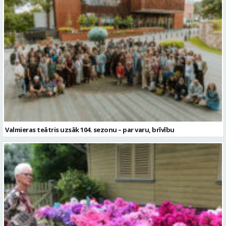
Valmieras teātris uzsāk 104. sezonu – par varu, brīvību