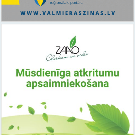
Saistītie raksti: