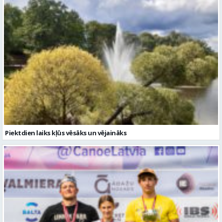
Piektdien laiks kļūs vēsāks un vējaināks