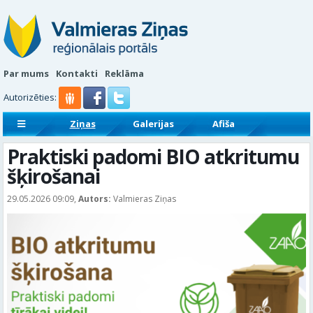
Par mums
Kontakti
Reklāma
Autorizēties:
Ziņas
Galerijas
Afiša
Sludinājumi
Reklāmraksti
Praktiski padomi BIO atkritumu
šķirošanai
29.05.2026 09:09,
Autors:
Valmieras Ziņas