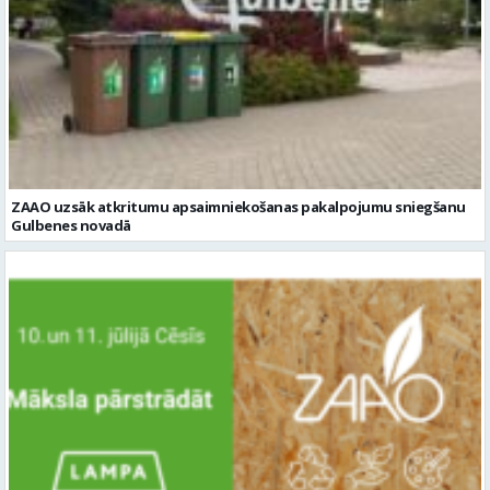
ZAAO uzsāk atkritumu apsaimniekošanas pakalpojumu sniegšanu
Gulbenes novadā
ZAAO sarunu festivālā LAMPA aicina iedvesmoties ilgtspējas
pieredzes telpā “Māksla pārstrādāt”