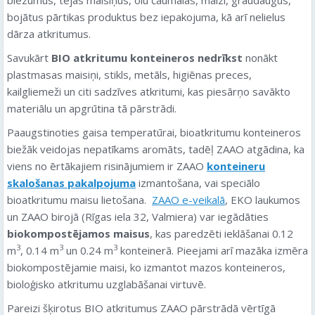
bojātus pārtikas produktus bez iepakojuma, kā arī nelielus
dārza atkritumus.
Savukārt
BIO atkritumu konteineros nedrīkst
nonākt
plastmasas maisiņi, stikls, metāls, higiēnas preces,
kailgliemeži un citi sadzīves atkritumi, kas piesārņo savākto
materiālu un apgrūtina tā pārstrādi.
Paaugstinoties gaisa temperatūrai, bioatkritumu konteineros
biežāk veidojas nepatīkams aromāts, tadēļ ZAAO atgādina, ka
viens no ērtākajiem risinājumiem ir ZAAO
konteineru
skalošanas pakalpojuma
izmantošana, vai speciālo
bioatkritumu maisu lietošana.
ZAAO e-veikalā
, EKO laukumos
un ZAAO birojā (Rīgas iela 32, Valmiera) var iegādāties
biokompostējamos maisus
, kas paredzēti ieklāšanai 0.12
3
3
3
m
, 0.14 m
un 0.24 m
konteinerā. Pieejami arī mazāka izmēra
biokompostējamie maisi, ko izmantot mazos konteineros,
bioloģisko atkritumu uzglabāšanai virtuvē.
Pareizi šķirotus BIO atkritumus ZAAO pārstrādā vērtīgā