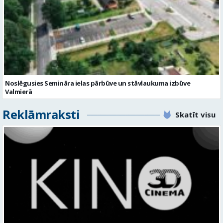
Noslēgusies Semināra ielas pārbūve un stāvlaukuma izbūve
Valmierā
Reklāmraksti
Skatīt visu
KINO, KAS AIZRAUJ: LEĢENDAS, SUPERVAROŅI UN ANIMĀCIJAS MAĢIJA