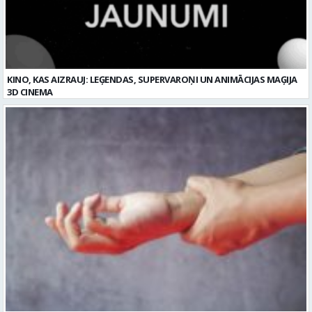
3D CINEMA
Plaukstas locītavas sastiepums: kā to novērst, atpazīt un veiksmīgi
ārstēt