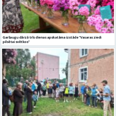
Garšaugu dārzā trīs dienas apskatāma izstāde “Vasaras ziedi
pilsētai svētkos”
Valmieras dzimšanas diena sākas ar Krāču kakta svētkiem