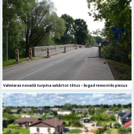
Valmieras novadā turpina sakārtot tiltus – šogad remontēs piecus