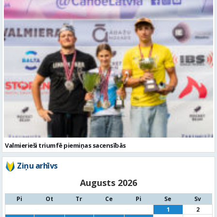
Valmierieši triumfē piemiņas sacensībās
Ziņu arhīvs
Augusts 2026
Pi
Ot
Tr
Ce
Pi
Se
Sv
1
2
3
4
5
6
7
8
9
10
11
12
13
14
15
16
17
18
19
20
21
22
23
24
25
26
27
28
29
30
31
« Jūl