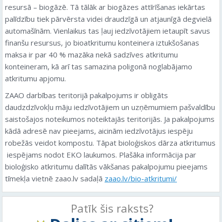
resursā – biogāzē. Tā tālāk ar biogāzes attīrīšanas iekārtas
palīdzību tiek pārvērsta videi draudzīgā un atjaunīgā degvielā
automašīnām. Vienlaikus tas ļauj iedzīvotājiem ietaupīt savus
finanšu resursus, jo bioatkritumu konteinera iztukšošanas
maksa ir par 40 % mazāka nekā sadzīves atkritumu
konteineram, kā arī tas samazina poligonā noglabājamo
atkritumu apjomu.
ZAAO darbības teritorijā pakalpojums ir obligāts
daudzdzīvokļu māju iedzīvotājiem un uzņēmumiem pašvaldību
saistošajos noteikumos noteiktajās teritorijās. Ja pakalpojums
kādā adresē nav pieejams, aicinām iedzīvotājus iespēju
robežās veidot kompostu. Tāpat bioloģiskos dārza atkritumus
iespējams nodot EKO laukumos. Plašāka informācija par
bioloģisko atkritumu dalītās vākšanas pakalpojumu pieejams
tīmekļa vietnē zaao.lv sadaļā
zaao.lv/bio-atkritumi/
Patīk šis raksts?