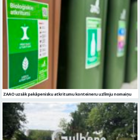
ZAAO uzsāk pakāpenisku atkritumu konteineru uzlīmju nomaiņu