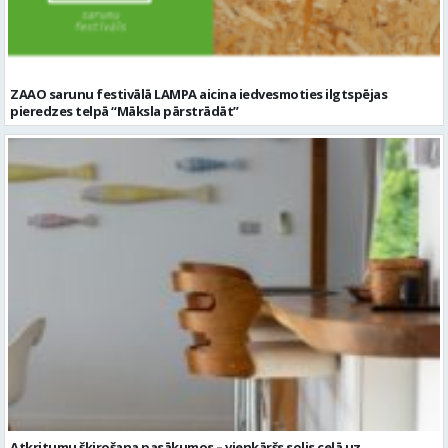
Atkritumu šķirošana pasākumos – vienkāršs solis ceļā uz
ilgtspējīgākiem svētkiem