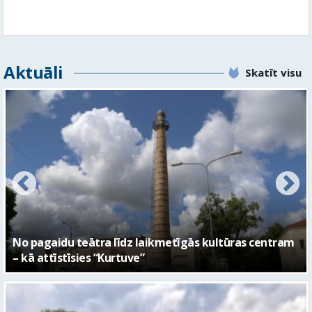
FOTO: Ar daudzveidīgiem notikumiem aizvadīta
Valmieras 743. dzimšanas diena