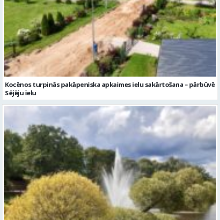
Kocēnos turpinās pakāpeniska apkaimes ielu sakārtošana – pārbūvē
Sējēju ielu
Piektdien laiks kļūs vēsāks un vējaināks