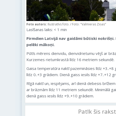
Foto autors:
Ilustratīvs foto. / Foto: "Valmieras Ziņas"
Lasīšanas laiks:
< 1
min
Pirmdien Latvijā nav gaidāmi būtiski nokrišņi. 
pelēki mākoņi.
Pūtīs mērens dienvidu, dienvidrietumu vējš ar b
Kurzemes rietumkrastā līdz 16 metriem sekundē.
Gaisa temperatūra naktī pazemināsies līdz +3..+8
līdz 0..+3 grādiem. Dienā gaiss iesils līdz +7..+12 g
Rīgā naktī un, iespējams, arī dienā debesis brīžiem
ar brāzmām līdz 11 metriem sekundē. Minimālā gai
dienā gaiss iesils līdz +9..+10 grādiem.
Patīk šis raks