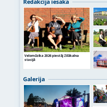
Redakcija iesaka
Velomūzika 2026 piestāj Zilākalna
stacijā
Galerija