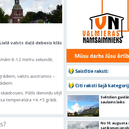
Lielā valsts daļā debesis klās
rāzmām 8-12 metru sekundē,
Saistītie raksti:
 grādiem, valsts austrumos –
rādiem.
Citi raksti šajā kategorij
 skaidrosies. Pūtīs dienvidu vējš
Svētdien gaidā
sa temperatūra +4..+5 grādi;
saulains laiks
ts?
No 10. augusta 
satiksmes iero