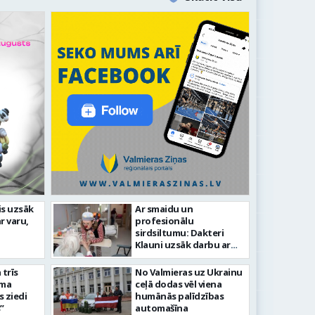
līdz laikmetīgās kultūras
is uzsāk
Ar smaidu un
FOTO: 
r varu,
profesionālu
tīsies “Kurtuve”
aizvadī
sirdsiltumu: Dakteri
Klauni uzsāk darbu ar
senioriem Vidzemes
slimnīcā
trīs
No Valmieras uz Ukrainu
āma
ceļā dodas vēl viena
s ziedi
humānās palīdzības
”
automašīna