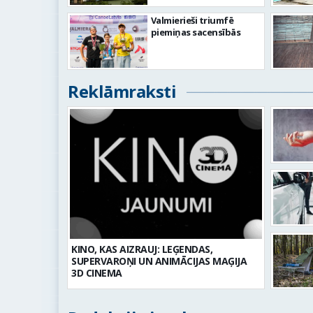
Valmierieši triumfē
piemiņas sacensībās
Reklāmraksti
KINO, KAS AIZRAUJ: LEĢENDAS,
SUPERVAROŅI UN ANIMĀCIJAS MAĢIJA
3D CINEMA