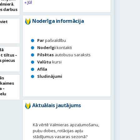
« Jūl
almierā.
s darbus
Noderīga informācija
viet
Par
pašvaldību
Noderīgi
kontakti
dā
Pilsētas
autobusu saraksts
 tiltus –
 piecus
Valūtu
kursi
Afiša
Sludinājumi
ās
pkaimes
a –
ielu
Aktuālais jautājums
Kā vērtē Valmieras apzaļumošanu,
puķu dobes, rotācijas apļu
stādījumus vasaras sezonā?