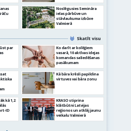
šanas
Noslēgusies Semināra
Krāču
ielas pārbūve un
stāvlaukuma izbūve
Valmierā
Skatīt visu
ļūst par
Ko darīt ar kolēģiem
as
vasarā, 10 aktīvas idejas
komandas saliedēšanas
pasākumam
ssat
Kā bāra krēsli papildina
aktiska
virtuves vai bāra zonu
kam
rāk kā 1,2
KRASO stiprina
ālās
klātbūtni Latvijas
rt-ID
reģionos un atklāj jaunu
veikalu Valmierā