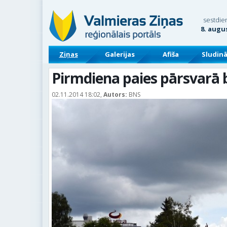
sestdie
8. augu
Ziņas
Galerijas
Afiša
Sludin
Pirmdiena paies pārsvarā 
02.11.2014 18:02,
Autors:
BNS