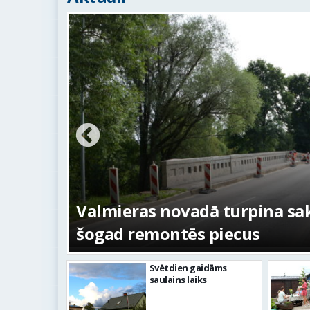
ežojumi
s
Valmieras novadā turpina sakā
šogad remontēs piecus
Svētdien gaidāms
saulains laiks