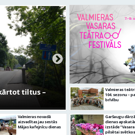
rtot tiltus –
No pagaidu teātra 
Valmieras teātr
104. sezonu – pa
centram – kā attīs
brīvību
Valmieras novadā
Garšaugu dārzā 
aizvadītas jau sestās
dienas apskat
Mājas kafejnīcu dienas
izstāde “Vasara
pilsētai svētkos