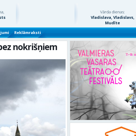
na,
Vārda dienas:
sts
Vladislava, Vladislavs,
Mudīte
ājumi
Reklāmraksti
bez nokrišņiem