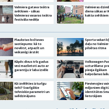
Valmiera gatava teātra
Valmieras dzim
svētkiem – sākas
diena sākas ar 
Valmieras vasaras teātra
kakta svētkiem
festivāla nedēļa
Plaukstas locītavas
Sporta vakari k
sastiepums: kā to
daļu no Valmier
novērst, atpazīt un
pilsētas ritma
veiksmīgi ārstēt
Kāpēc divus trīs gadus
Volkswagen Pa
veci mazlietoti auto ar
uzturēšana: pr
garantiju ir laba izvēle
pieeja ilgākam
kalpošanas lai
Kā izvēlēties izturīgu
Pievienojies vai
telti? Svarīgākie
miljoniem digit
tehniskie parametri un
identitātes Sma
salīdzinājums
lietotājiem