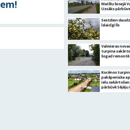
tiem!
Matīšu šosejā V
Uzsāks pārbūve
Sestdien daudz
īslaicīgi līs
Valmieras nova
turpina sakārtot
šogad remontēs
Kocēnos turpin
pakāpeniska a
ielu sakārtošan
pārbūvē Sējēju 