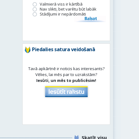
Valmierā viss ir kārtībā
Nav slikti, bet varētu būt labāk
Stādījumi ir nepārdomāti
Balsot
Piedalies satura veidošanā
Tavā apkārtnē ir noticis kas interesants?
Vēlies, lai mēs par to uzrakstām?
Iesūti, un mēs to publicēsim!
Skatīt visu