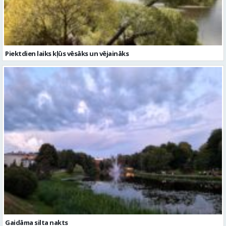
Piektdien laiks kļūs vēsāks un vējaināks
Gaidāma silta nakts