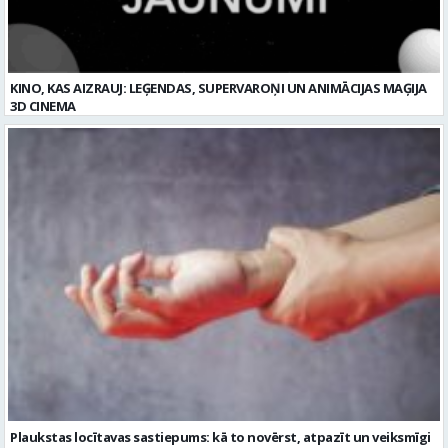
KINO, KAS AIZRAUJ: LEĢENDAS, SUPERVAROŅI UN ANIMĀCIJAS MAĢIJA
3D CINEMA
Plaukstas locītavas sastiepums: kā to novērst, atpazīt un veiksmīgi