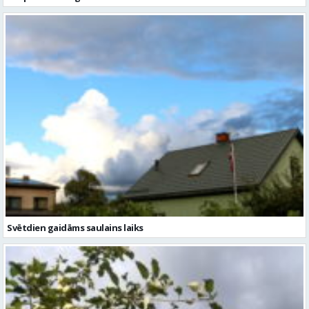
Svētdien gaidāms saulains laiks