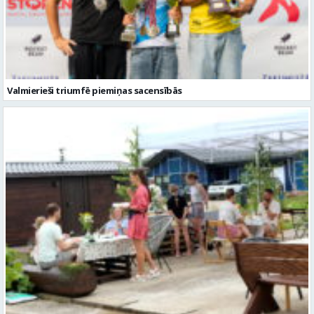
Valmierieši triumfē piemiņas sacensībās