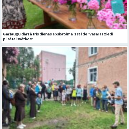
Garšaugu dārzā trīs dienas apskatāma izstāde “Vasaras ziedi
pilsētai svētkos”