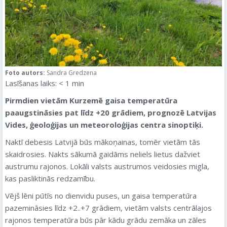
Foto autors:
Sandra Gredzena
Lasīšanas laiks:
< 1
min
Pirmdien vietām Kurzemē gaisa temperatūra
paaugstināsies pat līdz +20 grādiem, prognozē Latvijas
Vides, ģeoloģijas un meteoroloģijas centra sinoptiķi.
Naktī debesis Latvijā būs mākoņainas, tomēr vietām tās
skaidrosies. Nakts sākumā gaidāms neliels lietus dažviet
austrumu rajonos. Lokāli valsts austrumos veidosies migla,
kas pasliktinās redzamību.
Vējš lēni pūtīs no dienvidu puses, un gaisa temperatūra
pazemināsies līdz +2..+7 grādiem, vietām valsts centrālajos
rajonos temperatūra būs pār kādu grādu zemāka un zāles