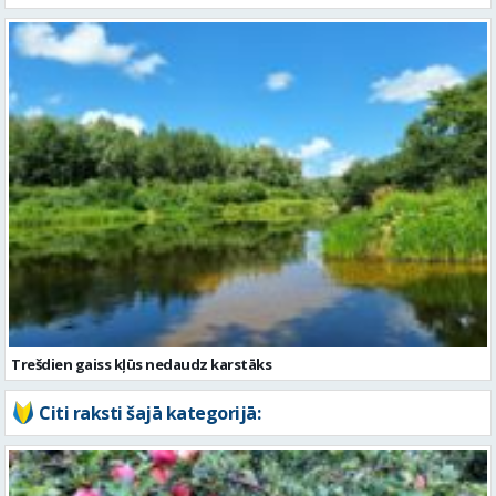
Trešdien gaiss kļūs nedaudz karstāks
Citi raksti šajā kategorijā: