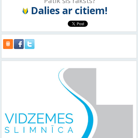
Patīk šis raksts?
Dalies ar citiem!