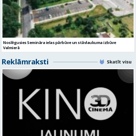
Noslēgusies Semināra ielas pārbūve un stāvlaukuma izbūve
Valmierā
Reklāmraksti
Skatīt visu