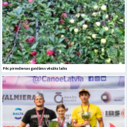
Pēc pirmdienas gaidāms vēsāks laiks