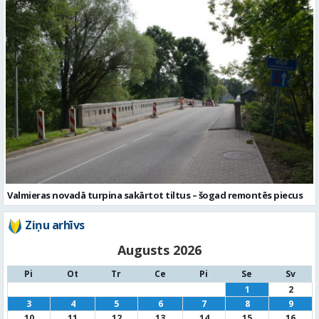
Valmieras novadā turpina sakārtot tiltus – šogad remontēs piecus
Ziņu arhīvs
Augusts 2026
Pi
Ot
Tr
Ce
Pi
Se
Sv
1
2
3
4
5
6
7
8
9
10
11
12
13
14
15
16