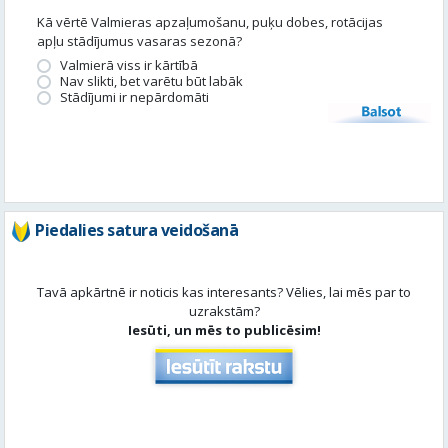
Kā vērtē Valmieras apzaļumošanu, puķu dobes, rotācijas
apļu stādījumus vasaras sezonā?
Valmierā viss ir kārtībā
Nav slikti, bet varētu būt labāk
Stādījumi ir nepārdomāti
Balsot
Piedalies satura veidošanā
Tavā apkārtnē ir noticis kas interesants? Vēlies, lai mēs par to
uzrakstām?
Iesūti, un mēs to publicēsim!