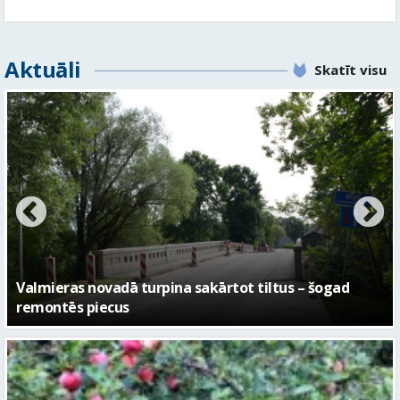
Aktuāli
Skatīt visu
No pagaidu teātra līdz laikmetīgās kultūras centram
– kā attīstīsies “Kurtuve”