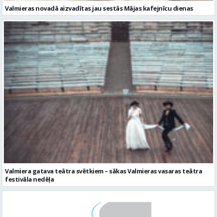
Valmieras novadā aizvadītas jau sestās Mājas kafejnīcu dienas
Valmiera gatava teātra svētkiem – sākas Valmieras vasaras teātra
festivāla nedēļa