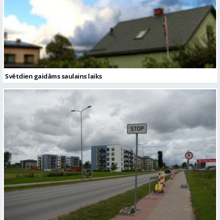
Svētdien gaidāms saulains laiks