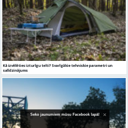
Kā izvēlēties izturīgu telti? Svarīgākie tehniskie parametri un
salīdzinājums
Seko jaunumiem mūsu Facebook lapā!