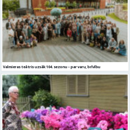
Valmieras teātris uzsāk 104. sezonu – par varu, brīvību