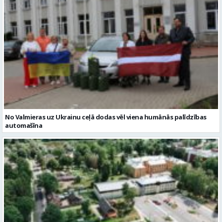
No Valmieras uz Ukrainu ceļā dodas vēl viena humānās palīdzības
automašīna