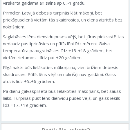
virskārtā gaidāma arī salna ap 0..-1 grādu.
Pirmdien Latvijā debesis turpinās klāt mākoņi, bet
priekšpusdienā vietām tās skaidrosies, un diena aizritēs bez
nokrišņiem.
Saglabāsies lēns dienvidu puses vējš, bet jūras piekrastē tas
nedaudz pastiprināsies un pūtīs lēni līdz mēreni. Gaisa
temperatūra paaugstināsies līdz +13..+18 grādiem, bet
vietām rietumos – līdz pat +20 grādiem.
Rīgā nakts būs lielākoties mākoņaina, vien brīžiem debesis
skaidrosies. Pūtīs lēns vējš un nokrišņi nav gaidāmi. Gaiss
atdzīs līdz +5..+6 grādiem.
Pa dienu galvaspilsētā būs lielākoties mākoņains, bet sauss
laiks. Turpinās pūst lēns dienvidu puses vējš, un gaiss iesils
līdz +17..+19 grādiem.