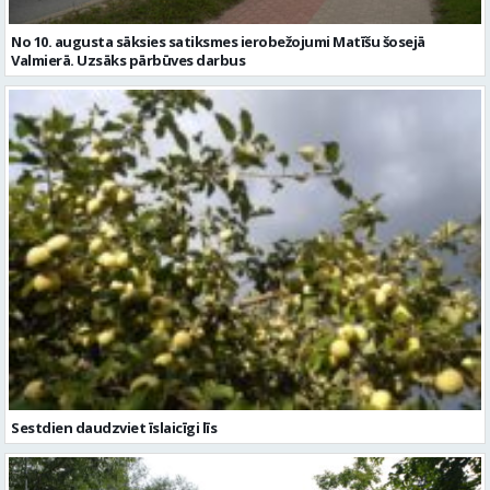
No 10. augusta sāksies satiksmes ierobežojumi Matīšu šosejā
Valmierā. Uzsāks pārbūves darbus
Sestdien daudzviet īslaicīgi līs