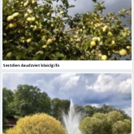
Sestdien daudzviet īslaicīgi līs