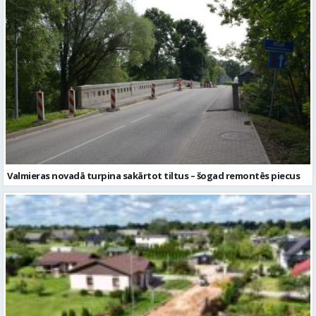
Valmieras novadā turpina sakārtot tiltus – šogad remontēs piecus