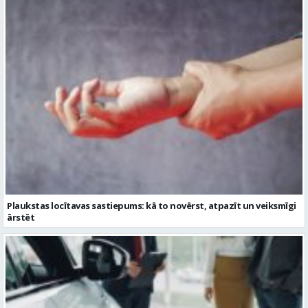
Plaukstas locītavas sastiepums: kā to novērst, atpazīt un veiksmīgi
ārstēt