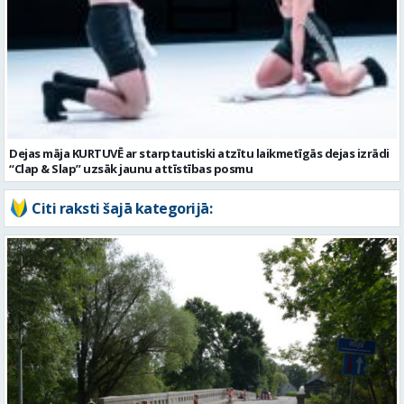
Dejas māja KURTUVĒ ar starptautiski atzītu laikmetīgās dejas izrādi
“Clap & Slap” uzsāk jaunu attīstības posmu
Citi raksti šajā kategorijā: