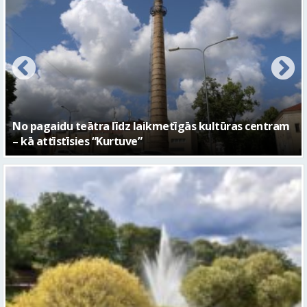
FOTO: Ar daudzveidīgiem notikumiem aizvadīta
Valmieras 743. dzimšanas diena
Piektdien laiks kļūs vēsāks un vējaināks