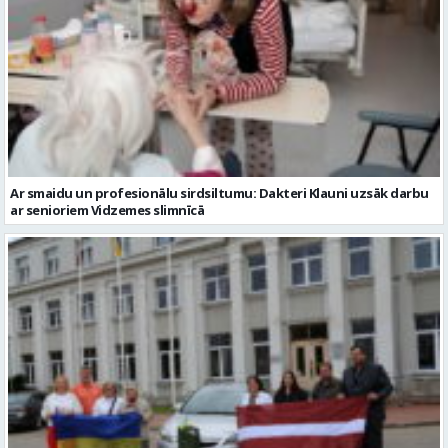
Ar smaidu un profesionālu sirdsiltumu: Dakteri Klauni uzsāk darbu
ar senioriem Vidzemes slimnīcā
No Valmieras uz Ukrainu ceļā dodas vēl viena humānās palīdzības
automašīna