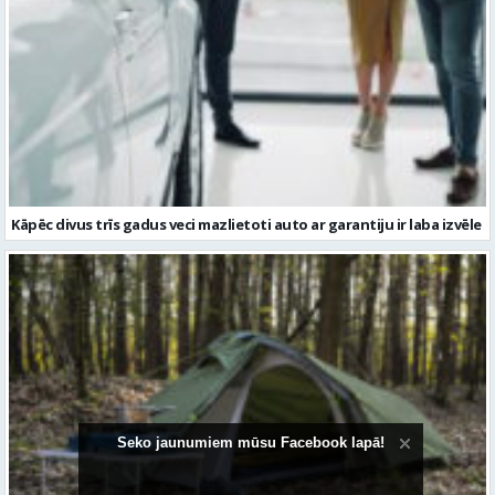
Kāpēc divus trīs gadus veci mazlietoti auto ar garantiju ir laba izvēle
Seko jaunumiem mūsu Facebook lapā!
Kā izvēlēties izturīgu telti? Svarīgākie tehniskie parametri un
salīdzinājums