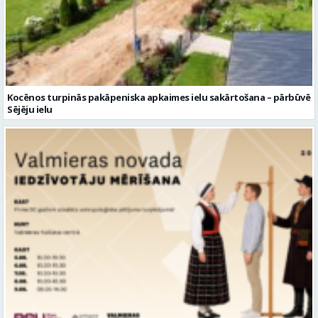
Kocēnos turpinās pakāpeniska apkaimes ielu sakārtošana – pārbūvē
Sējēju ielu
Aicina piedalīties nozīmīgā pētījumā – Latvijas iedzīvotāju mērīšanā