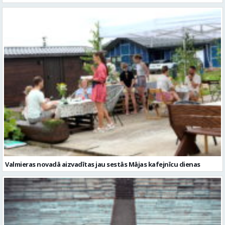
Valmieras novadā aizvadītas jau sestās Mājas kafejnīcu dienas