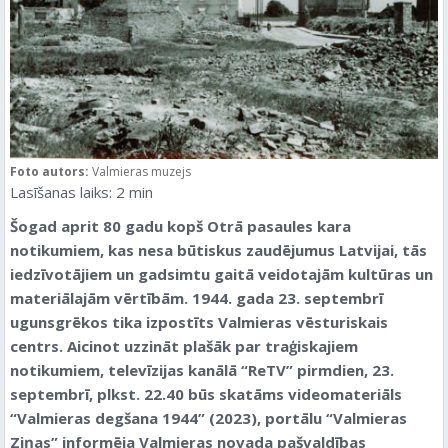
Foto autors:
Valmieras muzejs
Lasīšanas laiks:
2
min
Šogad aprit 80 gadu kopš Otrā pasaules kara
notikumiem, kas nesa būtiskus zaudējumus Latvijai, tās
iedzīvotājiem un gadsimtu gaitā veidotajām kultūras un
materiālajām vērtībām. 1944. gada 23. septembrī
ugunsgrēkos tika izpostīts Valmieras vēsturiskais
centrs. Aicinot uzzināt plašāk par traģiskajiem
notikumiem, televīzijas kanālā “ReTV” pirmdien, 23.
septembrī, plkst. 22.40 būs skatāms videomateriāls
“Valmieras degšana 1944” (2023), portālu “Valmieras
Ziņas” informēja Valmieras novada pašvaldības