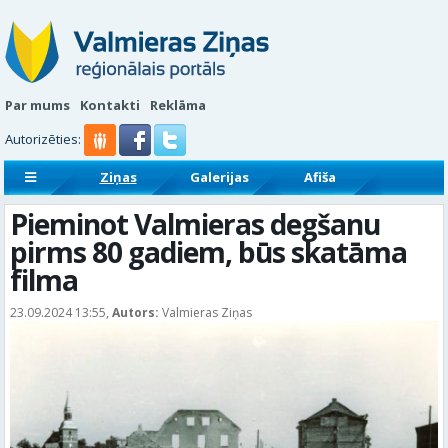
Par mums
Kontakti
Reklāma
Autorizēties:
Ziņas
Galerijas
Afiša
Sludinājumi
Reklāmraksti
Pieminot Valmieras degšanu
pirms 80 gadiem, būs skatāma
filma
23.09.2024 13:55,
Autors:
Valmieras Ziņas