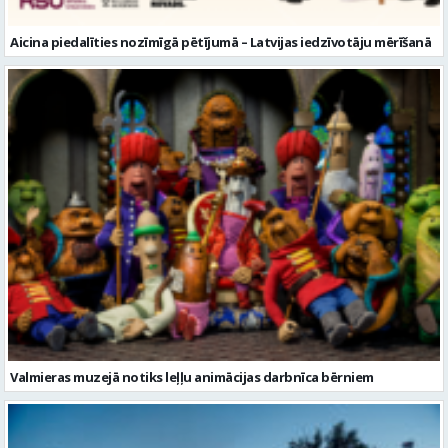
Valmieras muzejā notiks leļļu animācijas darbnīca bērniem