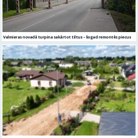
Valmieras novadā turpina sakārtot tiltus – šogad remontēs piecus
Kocēnos turpinās pakāpeniska apkaimes ielu sakārtošana – pārbūvē
Sējēju ielu