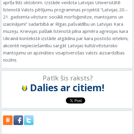
aprīļa līdz oktobrim. Izstāde veidota Latvijas Universitātē
īstenotā Valsts pētījumu programmas projektā “Latvijas 20.–
21. gadsimta vēsture: sociālā morfoģenēze, mantojums un
izaicinājumi” sadarbībā ar Rīgas pašvaldību un Latvijas Kara
muzeju. Krievijas pašlaik īstenotā pilna apmēra agresijas kara
Ukrainā kontekstā izstāde atgādina par kara postošo ietekmi,
akcentē nepieciešamību sargāt Latvijas kultūrvēsturisko
mantojumu un apzināties visaptverošas valsts aizsardzības
nozīmi.
Patīk šis raksts?
Dalies ar citiem!