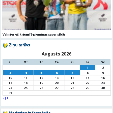
Valmierieši triumfē piemiņas sacensībās
Ziņu arhīvs
Augusts 2026
Pi
Ot
Tr
Ce
Pi
Se
Sv
1
2
3
4
5
6
7
8
9
10
11
12
13
14
15
16
17
18
19
20
21
22
23
24
25
26
27
28
29
30
31
« Jūl
Noderīga informācija
Par
pašvaldību
Noderīgi
kontakti
Pilsētas
autobusu saraksts