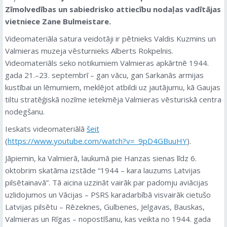
Zīmolvedības un sabiedrisko attiecību nodaļas vadītājas
vietniece Zane Bulmeistare.
Videomateriāla satura veidotāji ir pētnieks Valdis Kuzmins un
Valmieras muzeja vēsturnieks Alberts Rokpelnis.
Videomateriāls seko notikumiem Valmieras apkārtnē 1944.
gada 21.–23. septembrī – gan vācu, gan Sarkanās armijas
kustībai un lēmumiem, meklējot atbildi uz jautājumu, kā Gaujas
tiltu stratēģiskā nozīme ietekmēja Valmieras vēsturiskā centra
nodegšanu.
Ieskats videomateriālā
šeit
(
https://www.youtube.com/watch?v=_9pD4GBuuHY
).
Jāpiemin, ka Valmierā, laukumā pie Hanzas sienas līdz 6.
oktobrim skatāma izstāde “1944 – kara lauzums Latvijas
pilsētainavā”. Tā aicina uzzināt vairāk par padomju aviācijas
uzlidojumos un Vācijas – PSRS karadarbībā visvairāk cietušo
Latvijas pilsētu – Rēzeknes, Gulbenes, Jelgavas, Bauskas,
Valmieras un Rīgas – nopostīšanu, kas veikta no 1944. gada