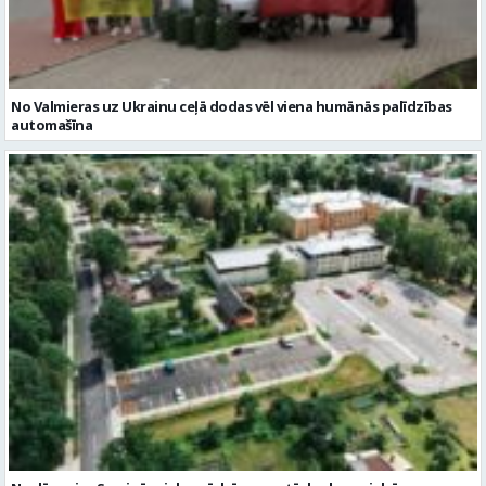
Noslēgusies Semināra ielas pārbūve un stāvlaukuma izbūve
Valmierā
Reklāmraksti
Skatīt visu