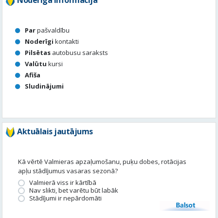
Valūtu
kursi
Afiša
Sludinājumi
Aktuālais jautājums
Kā vērtē Valmieras apzaļumošanu, puķu dobes, rotācijas
apļu stādījumus vasaras sezonā?
Valmierā viss ir kārtībā
Nav slikti, bet varētu būt labāk
Stādījumi ir nepārdomāti
Balsot
Piedalies satura veidošanā