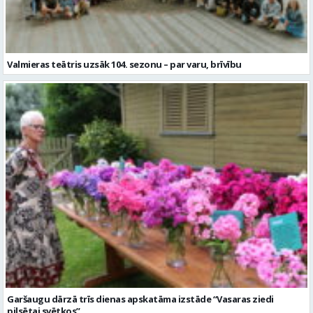
Garšaugu dārzā trīs dienas apskatāma izstāde “Vasaras ziedi
pilsētai svētkos”