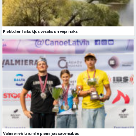
Valmierieši triumfē piemiņas sacensībās