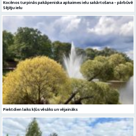
Piektdien laiks kļūs vēsāks un vējaināks