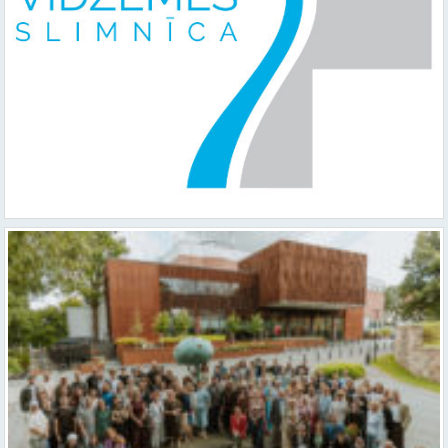
Valmieras teātris uzsāk 104. sezonu – par varu, brīvību