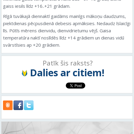
gaiss iesils līdz +16..+21 grādam.
Rīgā tuvākajā diennaktī gaidāms mainīgs mākoņu daudzums,
piektdienas pēcpusdienā debesis apmāksies. Nedaudz īslaicīgi
līs. Pūtīs mērens dienvidu, dienvidrietumu vējš. Gaisa
temperatūra naktī noslīdēs līdz +14 grādiem un dienas vidū
svārstīsies ap +20 grādiem.
Patīk šis raksts?
Dalies ar citiem!