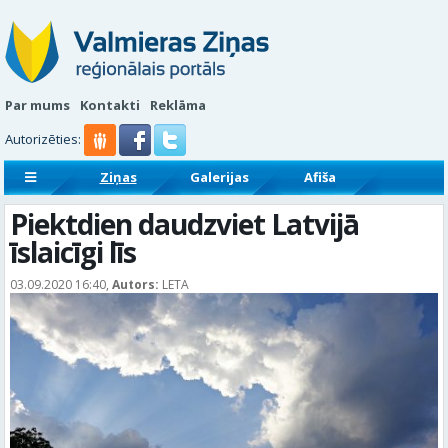
Par mums
Kontakti
Reklāma
Autorizēties:
Ziņas
Galerijas
Afiša
Sludinājumi
Reklāmraksti
Piektdien daudzviet Latvijā
īslaicīgi līs
03.09.2020 16:40,
Autors:
LETA