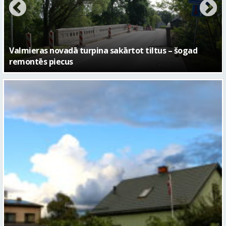
No pagaidu teātra līdz laikmetīgās kultūras centram
– kā attīstīsies “Kurtuve”