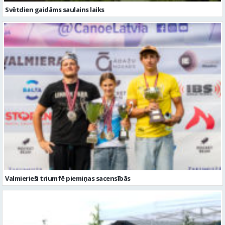
Svētdien gaidāms saulains laiks
Valmierieši triumfē piemiņas sacensībās