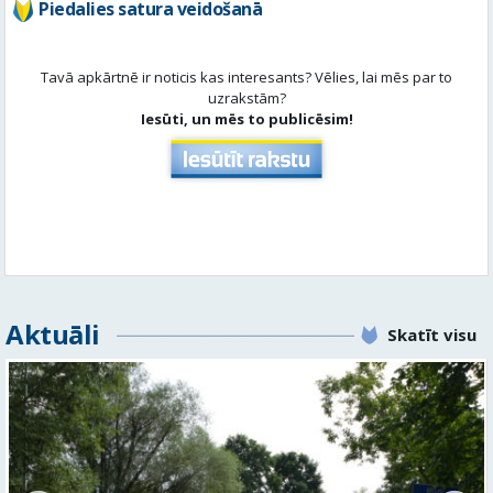
Piedalies satura veidošanā
Tavā apkārtnē ir noticis kas interesants? Vēlies, lai mēs par to
uzrakstām?
Iesūti, un mēs to publicēsim!
Aktuāli
Skatīt visu