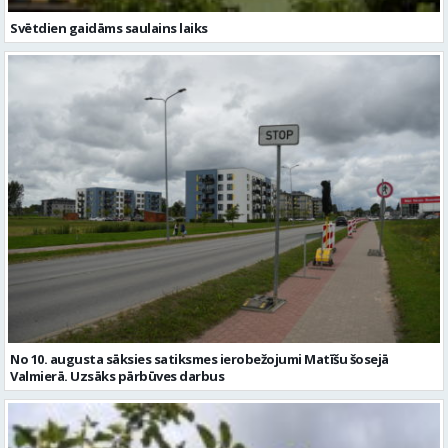
Svētdien gaidāms saulains laiks
No 10. augusta sāksies satiksmes ierobežojumi Matīšu šosejā
Valmierā. Uzsāks pārbūves darbus