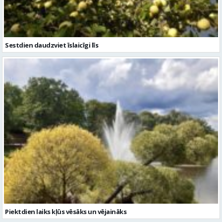
Sestdien daudzviet īslaicīgi līs
Piektdien laiks kļūs vēsāks un vējaināks