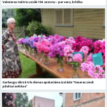
Valmieras teātris uzsāk 104. sezonu – par varu, brīvību
Garšaugu dārzā trīs dienas apskatāma izstāde “Vasaras ziedi
pilsētai svētkos”