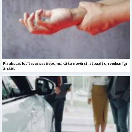
Plaukstas locītavas sastiepums: kā to novērst, atpazīt un veiksmīgi
ārstēt