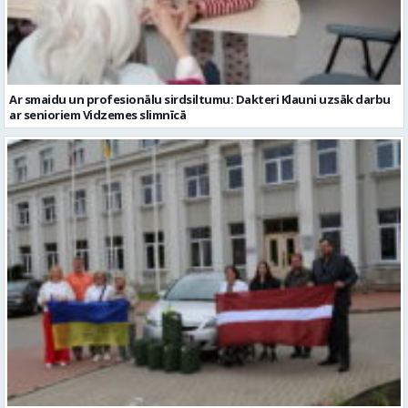
Ar smaidu un profesionālu sirdsiltumu: Dakteri Klauni uzsāk darbu
ar senioriem Vidzemes slimnīcā