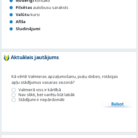
Noderīgi
kontakti
Pilsētas
autobusu saraksts
Valūtu
kursi
Afiša
Sludinājumi
Aktuālais jautājums
Kā vērtē Valmieras apzaļumošanu, puķu dobes, rotācijas
apļu stādījumus vasaras sezonā?
Valmierā viss ir kārtībā
Nav slikti, bet varētu būt labāk
Stādījumi ir nepārdomāti
Balsot