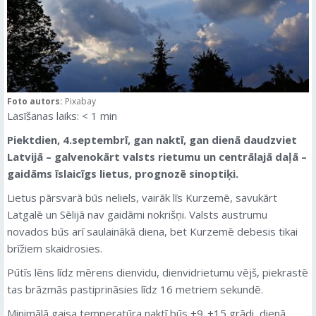
Foto autors:
Pixabay
Lasīšanas laiks:
< 1
min
Piektdien, 4.septembrī, gan naktī, gan dienā daudzviet
Latvijā – galvenokārt valsts rietumu un centrālajā daļā –
gaidāms īslaicīgs lietus, prognozē sinoptiķi.
Lietus pārsvarā būs neliels, vairāk līs Kurzemē, savukārt
Latgalē un Sēlijā nav gaidāmi nokrišņi. Valsts austrumu
novados būs arī saulainākā diena, bet Kurzemē debesis tikai
brīžiem skaidrosies.
Pūtīs lēns līdz mērens dienvidu, dienvidrietumu vējš, piekrastē
tas brāzmās pastiprināsies līdz 16 metriem sekundē.
Minimālā gaisa temperatūra naktī būs +9..+15 grādi, dienā