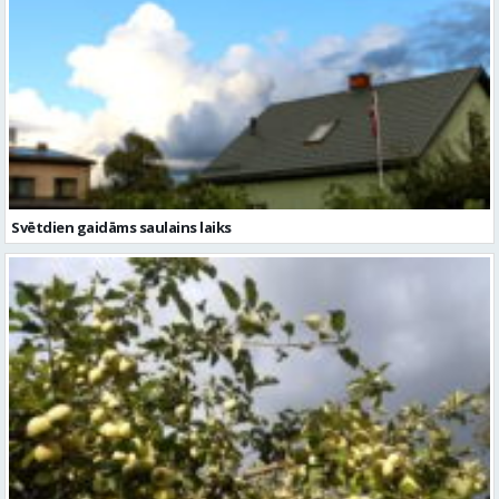
Svētdien gaidāms saulains laiks