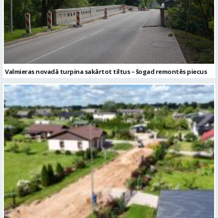
Valmieras novadā turpina sakārtot tiltus – šogad remontēs piecus