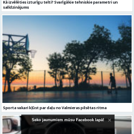
Kā izvēlēties izturīgu telti? Svarīgākie tehniskie parametri un
salīdzinājums
Sporta vakari kļūst par daļu no Valmieras pilsētas ritma
Seko jaunumiem mūsu Facebook lapā!