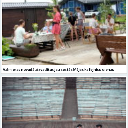
Valmieras novadā aizvadītas jau sestās Mājas kafejnīcu dienas