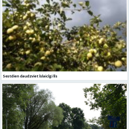
Sestdien daudzviet īslaicīgi līs