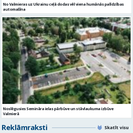
No Valmieras uz Ukrainu ceļā dodas vēl viena humānās palīdzības
automašīna
Noslēgusies Semināra ielas pārbūve un stāvlaukuma izbūve
Valmierā
Reklāmraksti
Skatīt visu