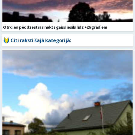
Otrdien pēc dzestras nakts gaiss iesils līdz +26 grādiem
Citi raksti šajā kategorijā: