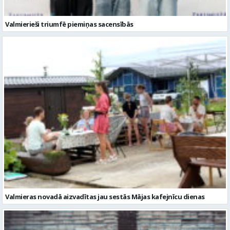
Valmieras novadā aizvadītas jau sestās Mājas kafejnīcu dienas