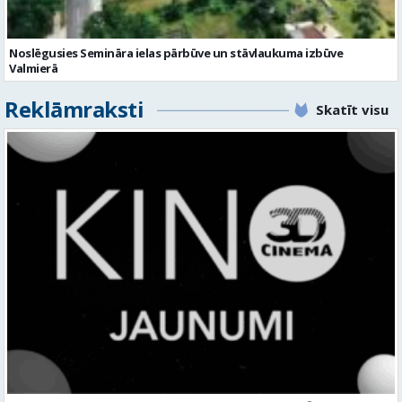
Reklāmraksti
Skatīt visu
KINO, KAS AIZRAUJ: LEĢENDAS, SUPERVAROŅI UN ANIMĀCIJAS MAĢIJA
3D CINEMA