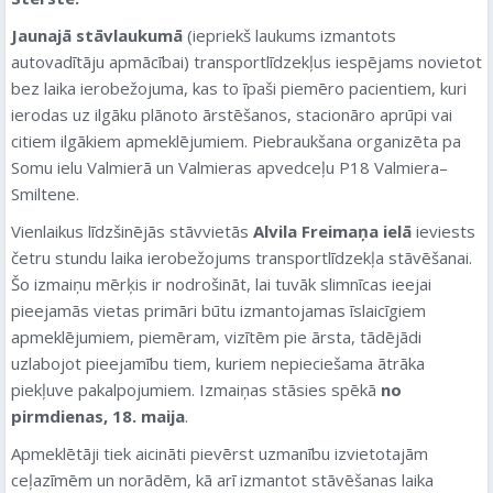
Jaunajā stāvlaukumā
(iepriekš laukums izmantots
autovadītāju apmācībai) transportlīdzekļus iespējams novietot
bez laika ierobežojuma, kas to īpaši piemēro pacientiem, kuri
ierodas uz ilgāku plānoto ārstēšanos, stacionāro aprūpi vai
citiem ilgākiem apmeklējumiem. Piebraukšana organizēta pa
Somu ielu Valmierā un Valmieras apvedceļu P18 Valmiera–
Smiltene.
Vienlaikus līdzšinējās stāvvietās
Alvila Freimaņa ielā
ieviests
četru stundu laika ierobežojums transportlīdzekļa stāvēšanai.
Šo izmaiņu mērķis ir nodrošināt, lai tuvāk slimnīcas ieejai
pieejamās vietas primāri būtu izmantojamas īslaicīgiem
apmeklējumiem, piemēram, vizītēm pie ārsta, tādējādi
uzlabojot pieejamību tiem, kuriem nepieciešama ātrāka
piekļuve pakalpojumiem. Izmaiņas stāsies spēkā
no
pirmdienas, 18. maija
.
Apmeklētāji tiek aicināti pievērst uzmanību izvietotajām
ceļazīmēm un norādēm, kā arī izmantot stāvēšanas laika