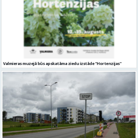
Valmieras muzejā būs apskatāma ziedu izstāde “Hortenzijas”
No 10. augusta sāksies satiksmes ierobežojumi Matīšu šosejā
Valmierā. Uzsāks pārbūves darbus