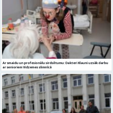
Ar smaidu un profesionālu sirdsiltumu: Dakteri Klauni uzsāk darbu
ar senioriem Vidzemes slimnīcā