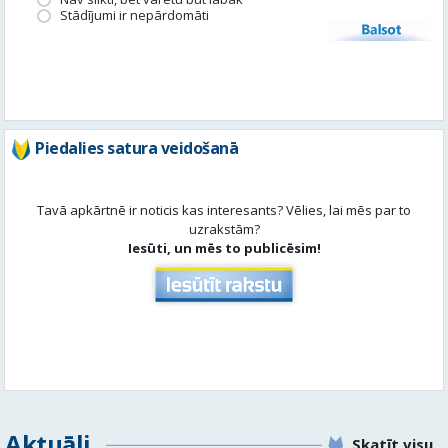
Piedalies satura veidošanā
Tavā apkārtnē ir noticis kas interesants? Vēlies, lai mēs par to
uzrakstām?
Iesūti, un mēs to publicēsim!
Aktuāli
Skatīt visu