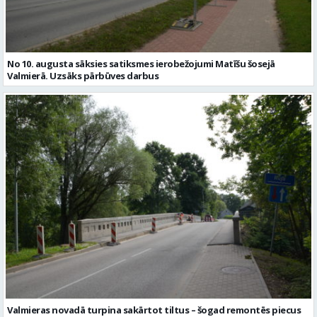
Valmieras novadā turpina sakārtot tiltus – šogad remontēs piecus