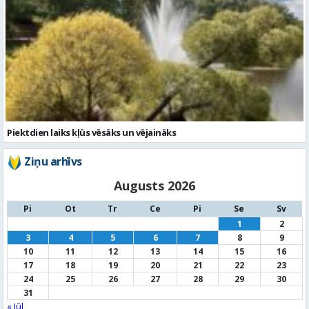
Piektdien laiks kļūs vēsāks un vējaināks
Ziņu arhīvs
Augusts 2026
Pi
Ot
Tr
Ce
Pi
Se
Sv
1
2
3
4
5
6
7
8
9
10
11
12
13
14
15
16
17
18
19
20
21
22
23
24
25
26
27
28
29
30
31
« Jūl
Noderīga informācija