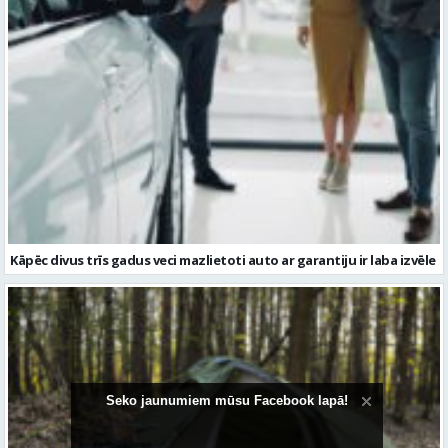
Kāpēc divus trīs gadus veci mazlietoti auto ar garantiju ir laba izvēle
Seko jaunumiem mūsu Facebook lapā!