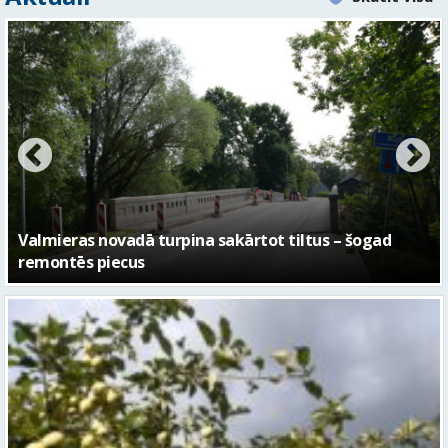
No pagaidu teātra līdz laikmetīgās kultūras centram
– kā attīstīsies “Kurtuve”