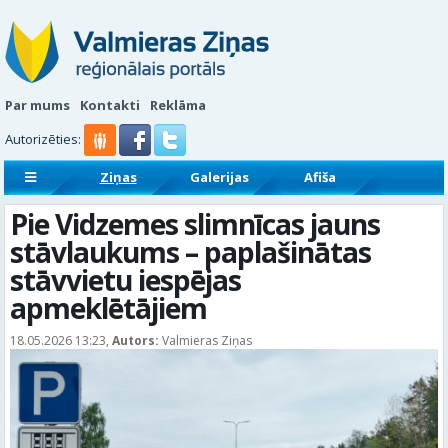
Par mums
Kontakti
Reklāma
Autorizēties:
Ziņas
Galerijas
Afiša
Sludinājumi
Reklāmraksti
Pie Vidzemes slimnīcas jauns
stāvlaukums – paplašinātas
stāvvietu iespējas
apmeklētājiem
18.05.2026 13:23,
Autors:
Valmieras Ziņas