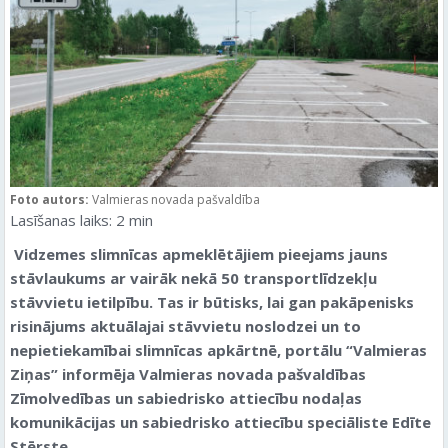
Foto autors:
Valmieras novada pašvaldība
Lasīšanas laiks:
2
min
Vidzemes slimnīcas apmeklētājiem pieejams jauns
stāvlaukums ar vairāk nekā 50 transportlīdzekļu
stāvvietu ietilpību. Tas ir būtisks, lai gan pakāpenisks
risinājums aktuālajai stāvvietu noslodzei un to
nepietiekamībai slimnīcas apkārtnē, portālu “Valmieras
Ziņas” informēja Valmieras novada pašvaldības
Zīmolvedības un sabiedrisko attiecību nodaļas
komunikācijas un sabiedrisko attiecību speciāliste Edīte
Stērste.