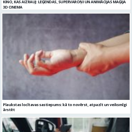
Plaukstas locītavas sastiepums: kā to novērst, atpazīt un veiksmīgi
ārstēt