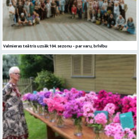
Valmieras teātris uzsāk 104. sezonu – par varu, brīvību
Garšaugu dārzā trīs dienas apskatāma izstāde “Vasaras ziedi
pilsētai svētkos”