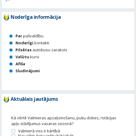
Par
pašvaldību
Noderīgi
kontakti
Pilsētas
autobusu saraksts
Valūtu
kursi
Afiša
Sludinājumi
Aktuālais jautājums
Kā vērtē Valmieras apzaļumošanu, puķu dobes, rotācijas
apļu stādījumus vasaras sezonā?
Valmierā viss ir kārtībā
Nav slikti, bet varētu būt labāk
Stādījumi ir nepārdomāti
Balsot