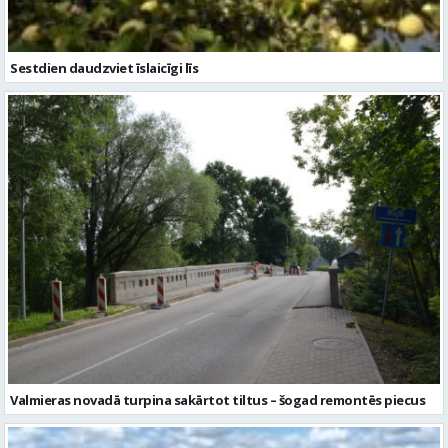
Valmieras novadā turpina sakārtot tiltus – šogad remontēs piecus