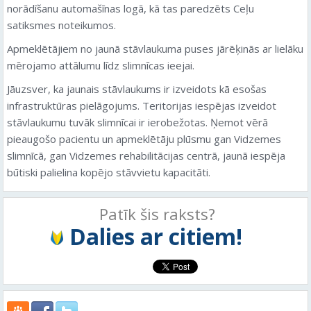
norādīšanu automašīnas logā, kā tas paredzēts Ceļu
satiksmes noteikumos.
Apmeklētājiem no jaunā stāvlaukuma puses jārēķinās ar lielāku
mērojamo attālumu līdz slimnīcas ieejai.
Jāuzsver, ka jaunais stāvlaukums ir izveidots kā esošas
infrastruktūras pielāgojums. Teritorijas iespējas izveidot
stāvlaukumu tuvāk slimnīcai ir ierobežotas. Ņemot vērā
pieaugošo pacientu un apmeklētāju plūsmu gan Vidzemes
slimnīcā, gan Vidzemes rehabilitācijas centrā, jaunā iespēja
būtiski palielina kopējo stāvvietu kapacitāti.
Patīk šis raksts?
Dalies ar citiem!