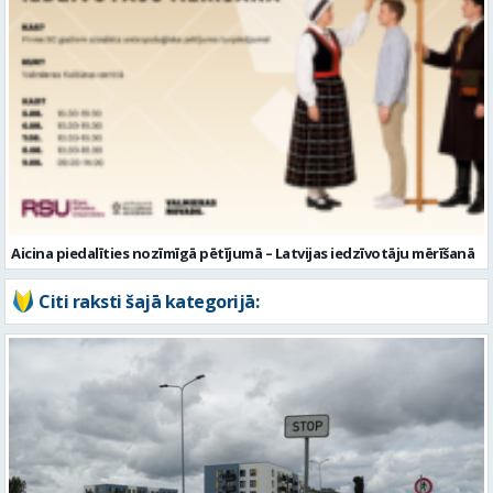
Aicina piedalīties nozīmīgā pētījumā – Latvijas iedzīvotāju mērīšanā
Citi raksti šajā kategorijā: