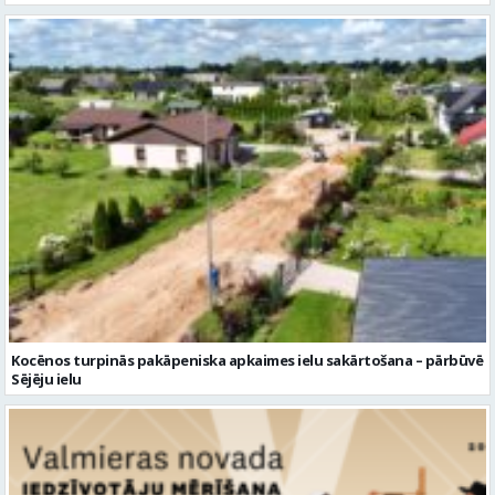
Kocēnos turpinās pakāpeniska apkaimes ielu sakārtošana – pārbūvē
Sējēju ielu