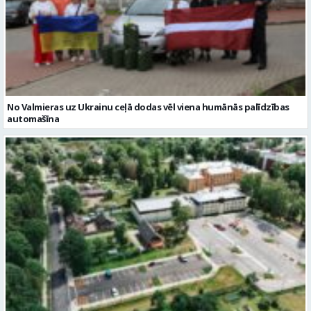
No Valmieras uz Ukrainu ceļā dodas vēl viena humānās palīdzības
automašīna
Noslēgusies Semināra ielas pārbūve un stāvlaukuma izbūve
Valmierā