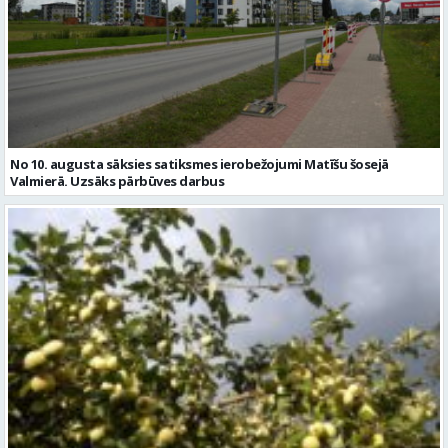
No 10. augusta sāksies satiksmes ierobežojumi Matīšu šosejā
Valmierā. Uzsāks pārbūves darbus
Sestdien daudzviet īslaicīgi līs