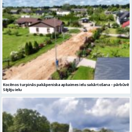
Kocēnos turpinās pakāpeniska apkaimes ielu sakārtošana – pārbūvē
Sējēju ielu