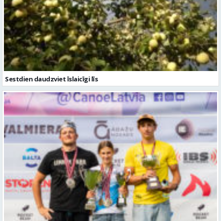
Sestdien daudzviet īslaicīgi līs
Valmierieši triumfē piemiņas sacensībās