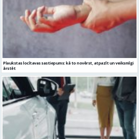
Plaukstas locītavas sastiepums: kā to novērst, atpazīt un veiksmīgi
ārstēt
Kāpēc divus trīs gadus veci mazlietoti auto ar garantiju ir laba izvēle