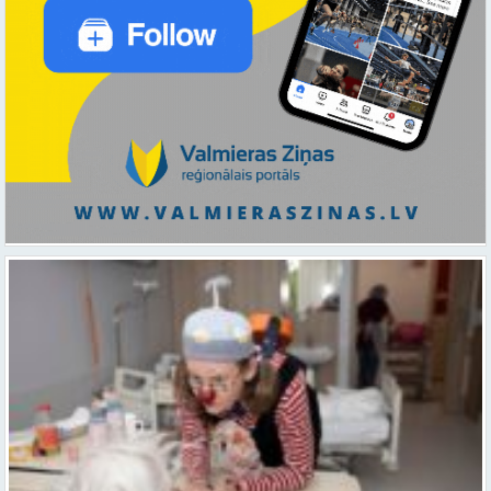
Ar smaidu un profesionālu sirdsiltumu: Dakteri Klauni uzsāk darbu
ar senioriem Vidzemes slimnīcā