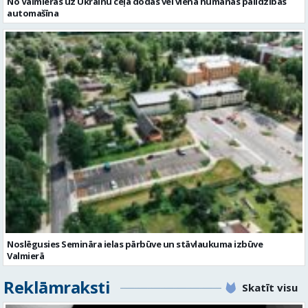
Noslēgusies Semināra ielas pārbūve un stāvlaukuma izbūve
Valmierā
Reklāmraksti
Skatīt visu