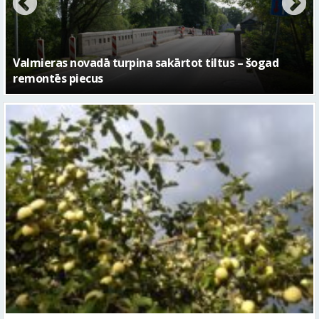
Sestdien daudzviet īslaicīgi līs