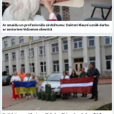
No Valmieras uz Ukrainu ceļā dodas vēl viena humānās palīdzības
automašīna