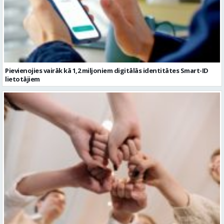
Pievienojies vairāk kā 1,2 miljoniem digitālās identitātes Smart-ID
lietotājiem
Ko darīt ar kolēģiem vasarā, 10 aktīvas idejas komandas saliedēšanas
pasākumam