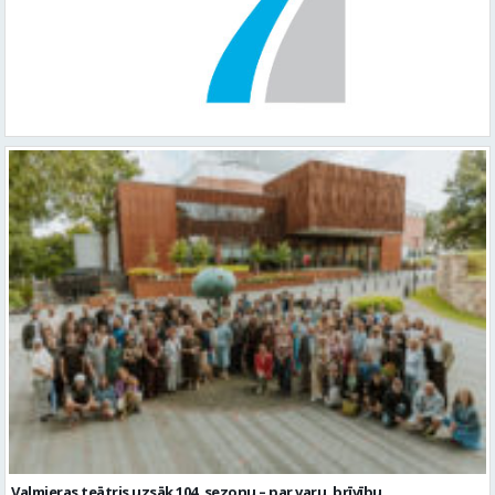
Valmieras teātris uzsāk 104. sezonu – par varu, brīvību