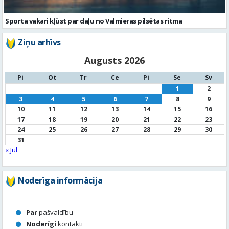
Augusts 2026
Pi
Ot
Tr
Ce
Pi
Se
Sv
1
2
3
4
5
6
7
8
9
10
11
12
13
14
15
16
17
18
19
20
21
22
23
24
25
26
27
28
29
30
31
« Jūl
Noderīga informācija
Par
pašvaldību
Noderīgi
kontakti
Pilsētas
autobusu saraksts
Valūtu
kursi
Afiša
Sludinājumi