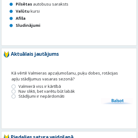
Aktuālais jautājums
Kā vērtē Valmieras apzaļumošanu, puķu dobes, rotācijas
apļu stādījumus vasaras sezonā?
Valmierā viss ir kārtībā
Nav slikti, bet varētu būt labāk
Stādījumi ir nepārdomāti
Balsot
Piedalies satura veidošanā
Tavā apkārtnē ir noticis kas interesants? Vēlies, lai mēs par to
uzrakstām?
Iesūti, un mēs to publicēsim!