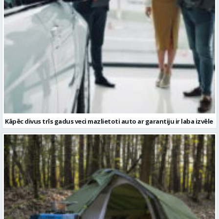
Kāpēc divus trīs gadus veci mazlietoti auto ar garantiju ir laba izvēle