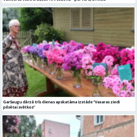
Garšaugu dārzā trīs dienas apskatāma izstāde “Vasaras ziedi
pilsētai svētkos”