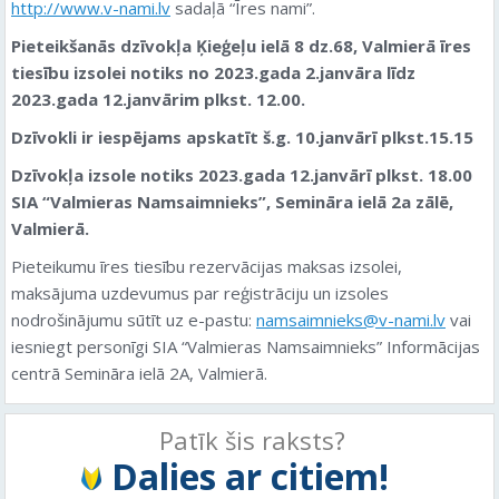
http://www.v-nami.lv
sadaļā “Īres nami”.
Pieteikšanās dzīvokļa Ķieģeļu ielā 8 dz.68, Valmierā īres
tiesību izsolei notiks no 2023.gada 2.janvāra līdz
2023.gada 12.janvārim plkst. 12.00.
Dzīvokli ir iespējams apskatīt š.g. 10.janvārī plkst.15.15
Dzīvokļa izsole notiks 2023.gada 12.janvārī plkst. 18.00
SIA “Valmieras Namsaimnieks”, Semināra ielā 2a
zālē,
Valmierā.
Pieteikumu īres tiesību rezervācijas maksas izsolei,
maksājuma uzdevumus par reģistrāciju un izsoles
nodrošinājumu sūtīt uz e-pastu:
namsaimnieks@v-nami.lv
vai
iesniegt personīgi SIA “Valmieras Namsaimnieks” Informācijas
centrā Semināra ielā 2A, Valmierā.
Patīk šis raksts?
Dalies ar citiem!