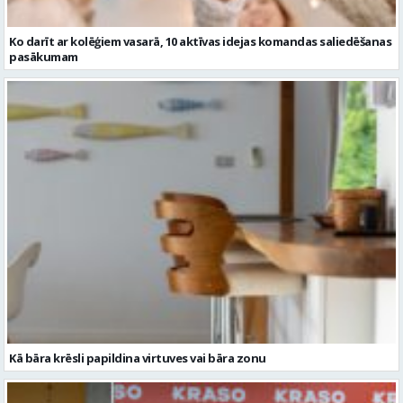
Kā bāra krēsli papildina virtuves vai bāra zonu