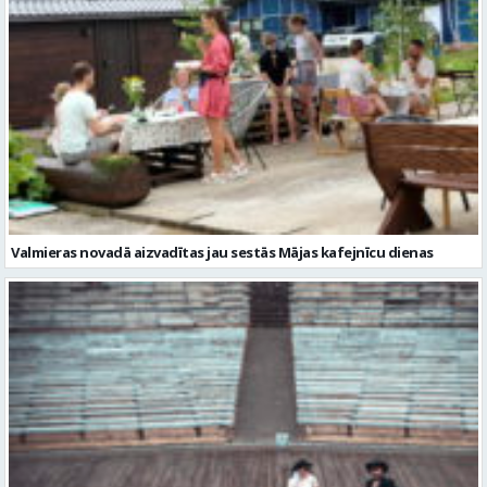
Valmieras novadā aizvadītas jau sestās Mājas kafejnīcu dienas