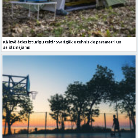
Kā izvēlēties izturīgu telti? Svarīgākie tehniskie parametri un
salīdzinājums
Sporta vakari kļūst par daļu no Valmieras pilsētas ritma
Ziņu arhīvs