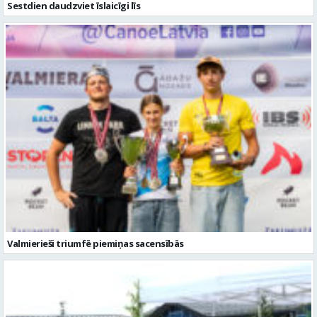
Valmierieši triumfē piemiņas sacensībās