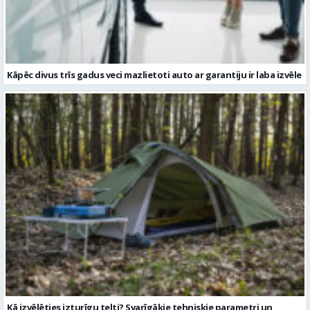
Kā izvēlēties izturīgu telti? Svarīgākie tehniskie parametri un
salīdzinājums