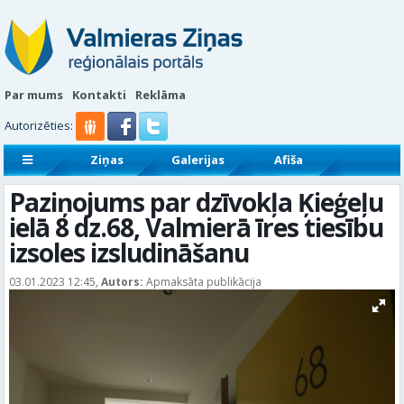
Par mums
Kontakti
Reklāma
Autorizēties:
Ziņas
Galerijas
Afiša
Sludinājumi
Reklāmraksti
Paziņojums par dzīvokļa Ķieģeļu
ielā 8 dz.68, Valmierā īres tiesību
izsoles izsludināšanu
03.01.2023 12:45,
Autors:
Apmaksāta publikācija