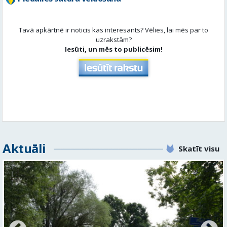
Aktuāli
Skatīt visu
No pagaidu teātra līdz laikmetīgās kultūras centram
– kā attīstīsies “Kurtuve”