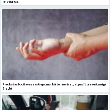
Plaukstas locītavas sastiepums: kā to novērst, atpazīt un veiksmīgi
ārstēt