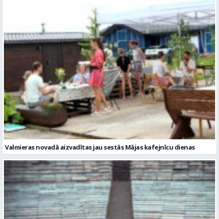
Valmieras novadā aizvadītas jau sestās Mājas kafejnīcu dienas