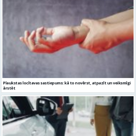
Plaukstas locītavas sastiepums: kā to novērst, atpazīt un veiksmīgi
ārstēt