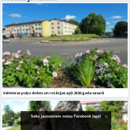
Valmieras puķu dobes un rotācijas apļi 2026.gada vasarā
Seko jaunumiem mūsu Facebook lapā!