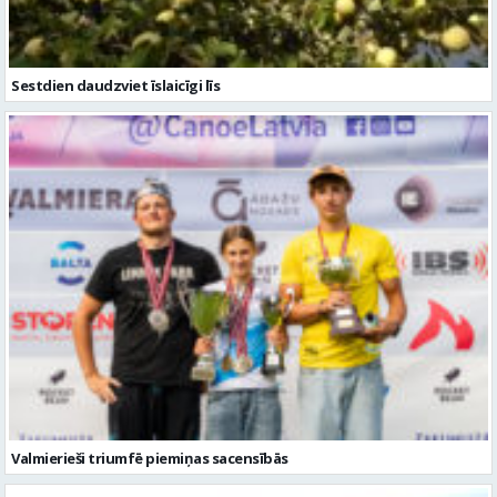
Sestdien daudzviet īslaicīgi līs
Valmierieši triumfē piemiņas sacensībās