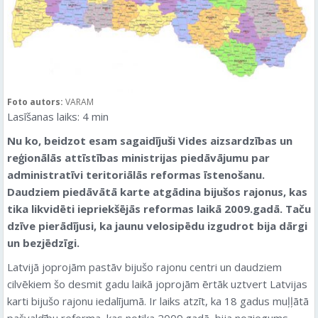
Foto autors:
VARAM
Lasīšanas laiks:
4
min
Nu ko, beidzot esam sagaidījuši Vides aizsardzības un
reģionālās attīstības ministrijas piedāvājumu par
administratīvi teritoriālās reformas īstenošanu.
Daudziem piedāvātā karte atgādina bijušos rajonus, kas
tika likvidēti iepriekšējās reformas laikā 2009.gadā. Taču
dzīve pierādījusi, ka jaunu velosipēdu izgudrot bija dārgi
un bezjēdzīgi.
Latvijā joprojām pastāv bijušo rajonu centri un daudziem
cilvēkiem šo desmit gadu laikā joprojām ērtāk uztvert Latvijas
karti bijušo rajonu iedalījumā. Ir laiks atzīt, ka 18 gadus muļļātā
pašvaldību reforma, kas notika 2009.gadā, bija noziegums