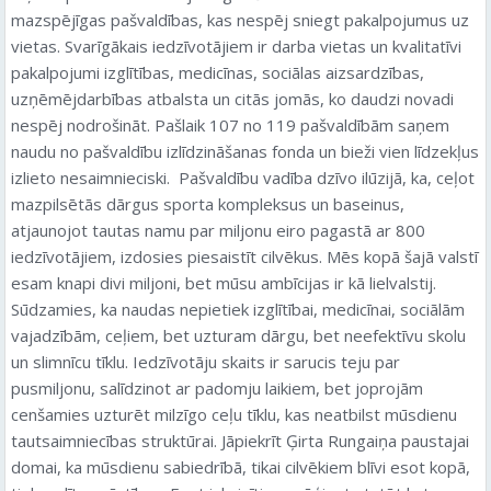
mazspējīgas pašvaldības, kas nespēj sniegt pakalpojumus uz
vietas. Svarīgākais iedzīvotājiem ir darba vietas un kvalitatīvi
pakalpojumi izglītības, medicīnas, sociālas aizsardzības,
uzņēmējdarbības atbalsta un citās jomās, ko daudzi novadi
nespēj nodrošināt. Pašlaik 107 no 119 pašvaldībām saņem
naudu no pašvaldību izlīdzināšanas fonda un bieži vien līdzekļus
izlieto nesaimnieciski. Pašvaldību vadība dzīvo ilūzijā, ka, ceļot
mazpilsētās dārgus sporta kompleksus un baseinus,
atjaunojot tautas namu par miljonu eiro pagastā ar 800
iedzīvotājiem, izdosies piesaistīt cilvēkus. Mēs kopā šajā valstī
esam knapi divi miljoni, bet mūsu ambīcijas ir kā lielvalstij.
Sūdzamies, ka naudas nepietiek izglītībai, medicīnai, sociālām
vajadzībām, ceļiem, bet uzturam dārgu, bet neefektīvu skolu
un slimnīcu tīklu. Iedzīvotāju skaits ir sarucis teju par
pusmiljonu, salīdzinot ar padomju laikiem, bet joprojām
cenšamies uzturēt milzīgo ceļu tīklu, kas neatbilst mūsdienu
tautsaimniecības struktūrai. Jāpiekrīt Ģirta Rungaiņa paustajai
domai, ka mūsdienu sabiedrībā, tikai cilvēkiem blīvi esot kopā,