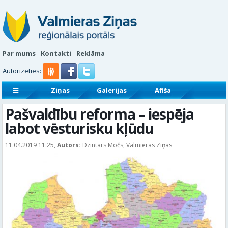
Par mums
Kontakti
Reklāma
Autorizēties:
Ziņas
Galerijas
Afiša
Sludinājumi
Reklāmraksti
Pašvaldību reforma – iespēja
labot vēsturisku kļūdu
11.04.2019 11:25,
Autors:
Dzintars Močs, Valmieras Ziņas