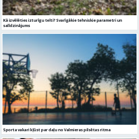
Kā izvēlēties izturīgu telti? Svarīgākie tehniskie parametri un
salīdzinājums
Sporta vakari kļūst par daļu no Valmieras pilsētas ritma