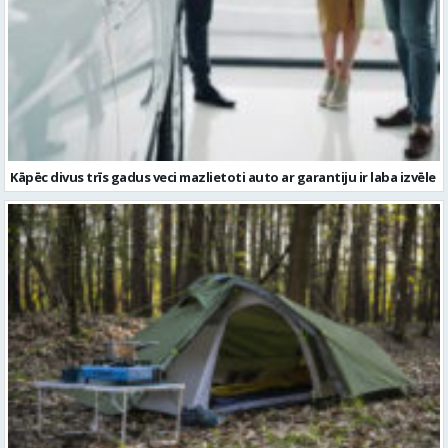
Kāpēc divus trīs gadus veci mazlietoti auto ar garantiju ir laba izvēle