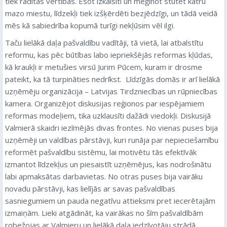
tiek radītas vērtības. Esot izkaisīti un mēģinot stutēt katru
mazo miestu, līdzekļi tiek izšķērdēti bezjēdzīgi, un tādā veidā
mēs kā sabiedrība kopumā turīgi nekļūsim vēl ilgi.
Taču lielākā daļa pašvaldību vadītāji, tā vietā, lai atbalstītu
reformu, kas pēc būtības labo iepriekšējās reformas kļūdas,
kā kraukļi ir metušies virsū Jurim Pūcem, kuram ir drosme
pateikt, ka tā turpināties nedrīkst. Līdzīgās domās ir arī lielākā
uzņēmēju organizācija – Latvijas Tirdzniecības un rūpniecības
kamera. Organizējot diskusijas reģionos par iespējamiem
reformas modeļiem, tika uzklausīti dažādi viedokļi. Diskusijā
Valmierā skaidri iezīmējās divas frontes. No vienas puses bija
uzņēmēji un valdības pārstāvji, kuri runāja par nepieciešamību
reformēt pašvaldību sistēmu, lai motivētu tās efektīvāk
izmantot līdzekļus un piesaistīt uzņēmējus, kas nodrošinātu
labi apmaksātas darbavietas. No otras puses bija vairāku
novadu pārstāvji, kas lielījās ar savas pašvaldības
sasniegumiem un pauda negatīvu attieksmi pret iecerētajām
izmaiņām. Lieki atgādināt, ka vairākas no šīm pašvaldībām
robežojas ar Valmieru un lielākā daļa iedzīvotāju strādā