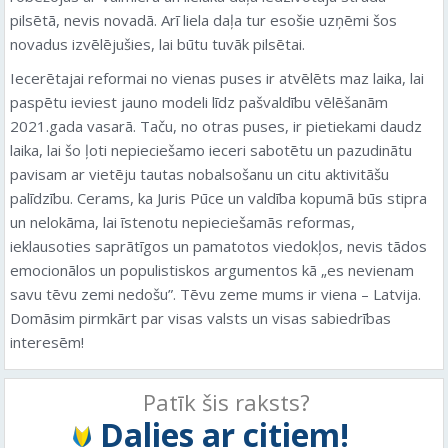
pilsētā, nevis novadā. Arī liela daļa tur esošie uzņēmi šos
novadus izvēlējušies, lai būtu tuvāk pilsētai.
Iecerētajai reformai no vienas puses ir atvēlēts maz laika, lai
paspētu ieviest jauno modeli līdz pašvaldību vēlēšanām
2021.gada vasarā. Taču, no otras puses, ir pietiekami daudz
laika, lai šo ļoti nepieciešamo ieceri sabotētu un pazudinātu
pavisam ar vietēju tautas nobalsošanu un citu aktivitāšu
palīdzību. Cerams, ka Juris Pūce un valdība kopumā būs stipra
un nelokāma, lai īstenotu nepieciešamās reformas,
ieklausoties saprātīgos un pamatotos viedokļos, nevis tādos
emocionālos un populistiskos argumentos kā „es nevienam
savu tēvu zemi nedošu”. Tēvu zeme mums ir viena – Latvija.
Domāsim pirmkārt par visas valsts un visas sabiedrības
interesēm!
Patīk šis raksts?
Dalies ar citiem!