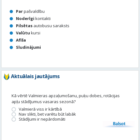
Par
pašvaldību
Noderīgi
kontakti
Pilsētas
autobusu saraksts
Valūtu
kursi
Afiša
Sludinājumi
Aktuālais jautājums
Kā vērtē Valmieras apzaļumošanu, puķu dobes, rotācijas
apļu stādījumus vasaras sezonā?
Valmierā viss ir kārtībā
Nav slikti, bet varētu būt labāk
Stādījumi ir nepārdomāti
Balsot