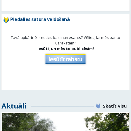
Piedalies satura veidošanā
Tavā apkārtnē ir noticis kas interesants? Vēlies, lai mēs par to
uzrakstām?
Iesūti, un mēs to publicēsim!
Aktuāli
Skatīt visu