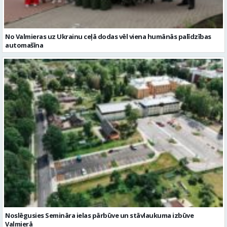
No Valmieras uz Ukrainu ceļā dodas vēl viena humānās palīdzības
automašīna
Noslēgusies Semināra ielas pārbūve un stāvlaukuma izbūve
Valmierā