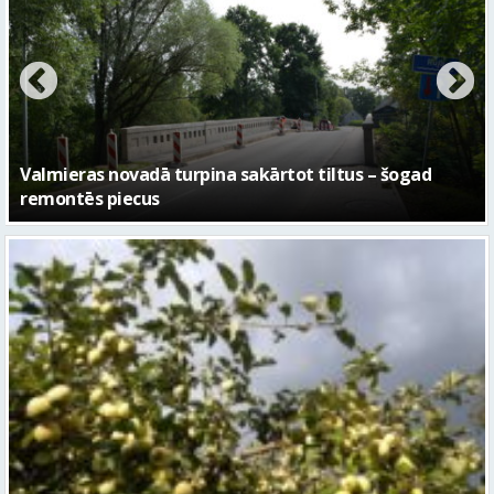
No pagaidu teātra līdz laikmetīgās kultūras centram
– kā attīstīsies “Kurtuve”