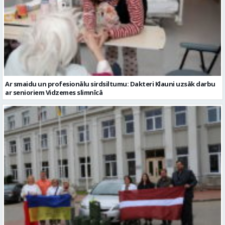
Ar smaidu un profesionālu sirdsiltumu: Dakteri Klauni uzsāk darbu
ar senioriem Vidzemes slimnīcā