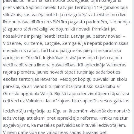
pret valsti. Saplosīt nelielo Latvijas teritoriju 119 gabalos bija
sliktākais, kas varēja notikt. Ja reiz gribējās atteikties no divu
līmeņu pašvaldībām un vēlētām pagastu padomēm, tad nebija
jāizgudro tādi mākslīgi veidojumi kā novadi. Pirmkārt jau
nosaukums ir pilnīgi neatbilstošs. Latvijā jau pastāv novadi –
Vidzeme, Kurzeme, Latgale, Zemgale. Ja nepatīk padomiskais
nosaukums rajoni, tad būtu jāatgriežas pie pirmskara laika
apriņķiem. Otrkārt, loģiskākais risinājums bija bijušo rajonu
vietā radīt viena līmeņa pašvaldības. Kā apliecināja Valmieras
rajona piemērs, jaunie novadi tāpat turpināja sadarboties
esošās teritorijas ietvaros, veidojot kopīgu būvvaldi un skolu
pārvaldi, kā arī vienoti turpinot starptautisko sadarbību ar
Giterslo apgabalu Vācijā. Bijušā rajona iedzīvotājiem tāpat visi
ceļi ved uz Valmieru, lai arī rajons tika saplosīts sešos gabalos.
Iedzīvotāju migrācija uz Rīgu un ārzemēm vislabāk demonstrē
iedzīvotāju attieksmi pret iepriekšējo reformu. Kritiku neiztur
apgalvojums, ka mazākas pašvaldības ir tuvāk iedzīvotājiem.
Viņiem patiesībā nav vajadzīgas šādas tuvākas bet