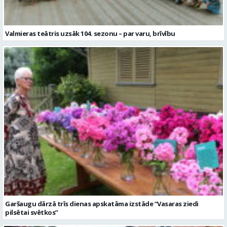
Valmieras teātris uzsāk 104. sezonu – par varu, brīvību
Garšaugu dārzā trīs dienas apskatāma izstāde “Vasaras ziedi
pilsētai svētkos”