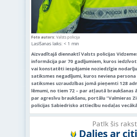
Foto autors:
Valsts policija
Lasīšanas laiks:
< 1
min
Aizvadītajā diennaktī Valsts policijas Vidzem
informācija par 70 gadījumiem, kuros iedzīvotā
vai konstatēti iespējamie noziedzīgie nodarīju
satiksmes negadījumi, kuros neviena persona na
satiksmes uzraudzības jomā pieņemti 128 ad
lēmumi, no tiem 72 – par atļautā braukšanas 
par agresīvu braukšanu, portālu “Valmieras Zi
policijas Sabiedrisko attiecību nodaļas vecāk
Patīk šis raks
Dalies ar ci