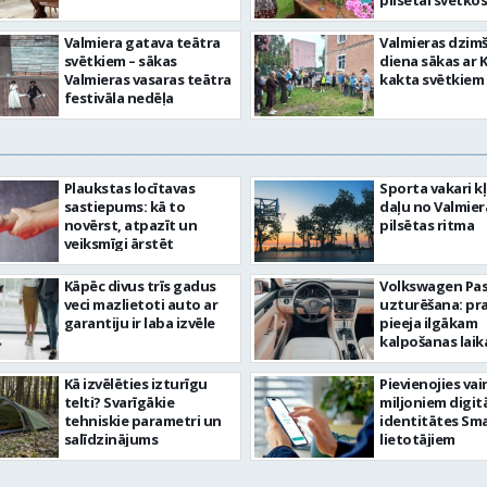
pilsētai svētkos
Valmiera gatava teātra
Valmieras dzim
svētkiem – sākas
diena sākas ar 
Valmieras vasaras teātra
kakta svētkiem
festivāla nedēļa
Plaukstas locītavas
Sporta vakari k
sastiepums: kā to
daļu no Valmier
novērst, atpazīt un
pilsētas ritma
veiksmīgi ārstēt
Kāpēc divus trīs gadus
Volkswagen Pa
veci mazlietoti auto ar
uzturēšana: pr
garantiju ir laba izvēle
pieeja ilgākam
kalpošanas lai
Kā izvēlēties izturīgu
Pievienojies vai
telti? Svarīgākie
miljoniem digit
tehniskie parametri un
identitātes Sma
salīdzinājums
lietotājiem