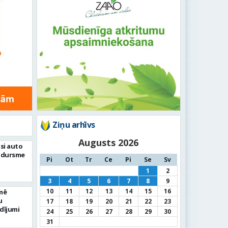
Ziņu arhīvs
Augusts 2026
si auto
adursme
Pi
Ot
Tr
Ce
Pi
Se
Sv
1
2
3
4
5
6
7
8
9
10
11
12
13
14
15
16
mē
u
17
18
19
20
21
22
23
dījumi
24
25
26
27
28
29
30
31