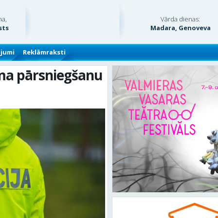
na,
Vārda dienas:
sts
Madara, Genoveva
ājumi
Reklāmraksti
ma pārsniegšanu