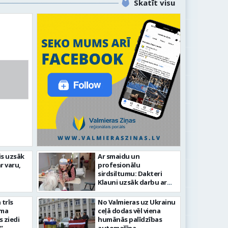
Skatīt visu
līdz laikmetīgās kultūras
is uzsāk
Ar smaidu un
FOTO: 
r varu,
profesionālu
tīsies “Kurtuve”
aizvadī
sirdsiltumu: Dakteri
Klauni uzsāk darbu ar
senioriem Vidzemes
slimnīcā
trīs
No Valmieras uz Ukrainu
āma
ceļā dodas vēl viena
s ziedi
humānās palīdzības