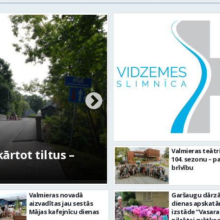
rtot tiltus –
No pagaidu teātra 
Valmieras teātr
104. sezonu – pa
centram – kā attīs
brīvību
Valmieras novadā
Garšaugu dārzā 
aizvadītas jau sestās
dienas apskat
Mājas kafejnīcu dienas
izstāde “Vasara