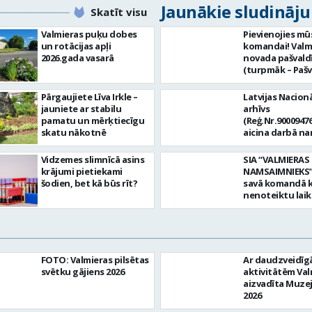
Jaunākie sludināj
Skatīt visu
Valmieras puķu dobes
Pievienojies mū
un rotācijas apļi
komandai! Valm
2026.gada vasarā
novada pašvald
(turpmāk – Pašv
aicina darbā
Informācijas te
Pārgaujiete Līva Irkle –
Latvijas Nacionā
centra (ITC) inf
jauniete ar stabilu
arhīvs
tehnoloģiju
pamatu un mērķtiecīgu
(Reģ.Nr.90009476
administratoru/
skatu nākotnē
aicina darbā n
nenoteiktu laik
pārzini (uz nen
vieta: Rūjienas 
laiku) Valmieras
Vidzemes slimnīcā asins
SIA “VALMIERAS
Naukšēnu apvi
valsts arhīvā Mēs
krājumi pietiekami
NAMSAIMNIEKS” 
teritorijās Ja Tev
Valmieras zonāl
šodien, bet kā būs rīt?
savā komandā k
vēlme: nodrošin
arhīvā uzkrājam
nenoteiktu lai
informācijas un
uzskaitām, sag
SPECIALIZĒTĀ
komunikācijas
darām pieejam
AUTOMOBIĻA V
tehnoloģijām (
popularizējam 
Galvenie amata
IKT) saistīto p
dokumentāro
pienākumi: vadī
pieteikumu pār
mantojumu. M
apkalpot specia
un operatīvu ri
FOTO: Valmieras pilsētas
Ar daudzveidī
pārraudzībā un
(arī kravas) aut
nodrošināt
svētku gājiens 2026
aktivitātēm Val
zonā ietilpst Va
uzturēt uzticē
datortehnikas l
aizvadīta Muze
Valkas, Smilten
automobili teh
atbalstu un ar 
2026
Limbažu novadi
kārtībā. veikt v
saistīto
savai komandai