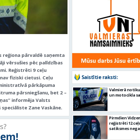
es reģiona pārvaldē saņemta
ji vērsušies pēc palīdzības
mi. Reģistrēti 9 ceļu
Saistītie raksti:
v fiziski cietusi. Ceļu
ministratīvā pārkāpuma
Valmierā notiku
ātruma pārsniegšanu, bet 2 –
un motocikla s
ņas” informēja Valsts
ā speciāliste Zane Vaskāne.
Pirmdien Vidze
reģistrēti 12 ceļ
ts?
satiksmes nega
tiem!