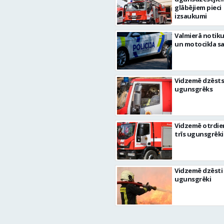
glābējiem pieci
izsaukumi
Valmierā notiku
un motocikla s
Vidzemē dzēsts
ugunsgrēks
Vidzemē otrdie
trīs ugunsgrēki
Vidzemē dzēsti 
ugunsgrēki