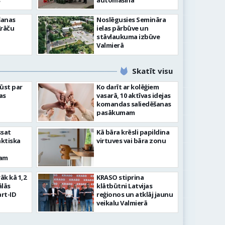
”
automašīna
šanas
Noslēgusies Semināra
Krāču
ielas pārbūve un
stāvlaukuma izbūve
Valmierā
Skatīt visu
ļūst par
Ko darīt ar kolēģiem
as
vasarā, 10 aktīvas idejas
komandas saliedēšanas
pasākumam
ssat
Kā bāra krēsli papildina
aktiska
virtuves vai bāra zonu
kam
rāk kā 1,2
KRASO stiprina
ālās
klātbūtni Latvijas
rt-ID
reģionos un atklāj jaunu
veikalu Valmierā