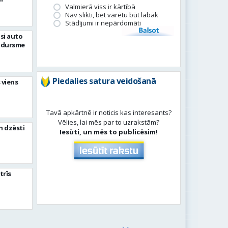
Valmierā viss ir kārtībā
Nav slikti, bet varētu būt labāk
Stādījumi ir nepārdomāti
Balsot
si auto
adursme
Piedalies satura veidošanā
 viens
Tavā apkārtnē ir noticis kas interesants?
Vēlies, lai mēs par to uzrakstām?
n dzēsti
Iesūti, un mēs to publicēsim!
trīs