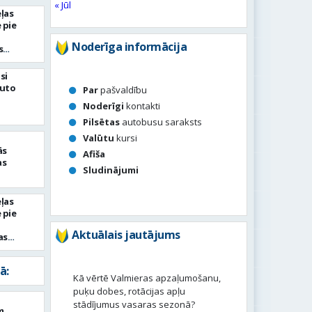
« Jūl
ļas
 pie
Noderīga informācija
s
si
auto
Par
pašvaldību
Noderīgi
kontakti
Pilsētas
autobusu saraksts
Valūtu
kursi
ās
Afiša
as
Sludinājumi
ļas
 pie
Aktuālais jautājums
as
ā:
Kā vērtē Valmieras apzaļumošanu,
puķu dobes, rotācijas apļu
stādījumus vasaras sezonā?
m