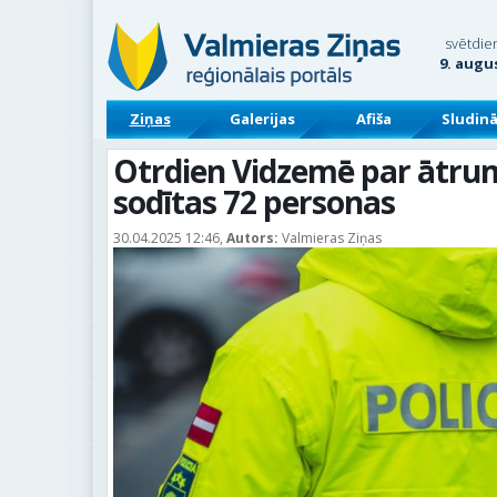
svētdie
9. augu
Ziņas
Galerijas
Afiša
Sludin
Otrdien Vidzemē par ātru
sodītas 72 personas
30.04.2025 12:46,
Autors:
Valmieras Ziņas