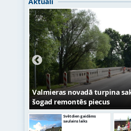
Aktuāli
ežojumi
s
Valmieras novadā turpina sakā
šogad remontēs piecus
Svētdien gaidāms
saulains laiks