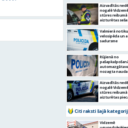
Aizvadītās nedē
nogalē Vidzemē
stūres reibumā
aizturētas seša
personas
Valmierā notiku
velosipēda un 
sadursme
Rūjienā no
pašapkalpošan
automazgātav
nozagta nauda
Aizvadītās nedē
nogalē Vidzemē
stūres reibumā
aizturētas piec
personas
Citi raksti šajā kategorij
Vidzemē
ugunsdzēsējie