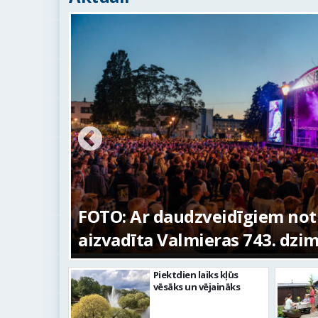
ūras
FOTO: Ar daudzveidīgiem no
aizvadīta Valmieras 743. dzi
Piektdien laiks kļūs
vēsāks un vējaināks