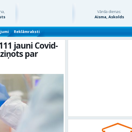
na,
Vārda dienas:
sts
Aisma, Askolds
ājumi
Reklāmraksti
111 jauni Covid-
 ziņots par