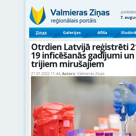
piektdie
7. augu
Ziņas
Galerijas
Afiša
Sludin
Otrdien Latvijā reģistrēti 2
19 inficēšanās gadījumi un
trijiem mirušajiem
27.07.2022 11:44,
Autors:
Valmieras Ziņas