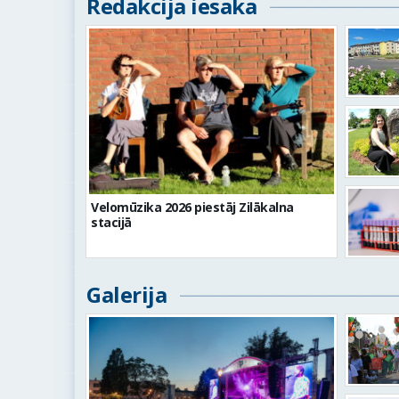
Redakcija iesaka
Velomūzika 2026 piestāj Zilākalna
stacijā
Galerija