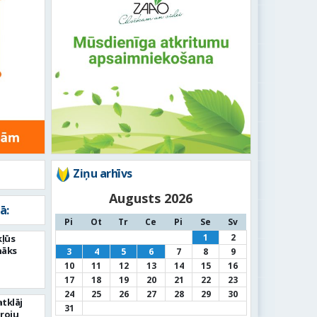
Ziņu arhīvs
Augusts 2026
ā:
Pi
Ot
Tr
Ce
Pi
Se
Sv
1
2
kļūs
nāks
3
4
5
6
7
8
9
10
11
12
13
14
15
16
17
18
19
20
21
22
23
24
25
26
27
28
29
30
tklāj
31
roju