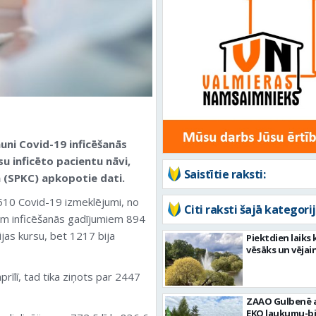
auni
Covid
-19 inficēšanās
su inficēto pacientu nāvi,
Saistītie raksti:
a (SPKC) apkopotie dati.
5510
Covid
-19 izmeklējumi, no
Citi raksti šajā kategorij
iem inficēšanās gadījumiem 894
cijas kursu, bet 1217 bija
Piektdien laiks 
vēsāks un vējai
rīlī, tad tika ziņots par 2447
ZAAO Gulbenē a
EKO laukumu-bi