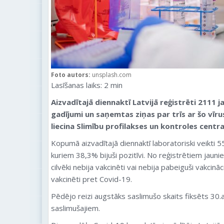
Foto autors:
unsplash.com
Lasīšanas laiks:
2
min
Aizvadītajā diennaktī Latvijā reģistrēti 2111 j
gadījumi un saņemtas ziņas par trīs ar šo vīru
liecina Slimību profilakses un kontroles centr
Kopumā aizvadītajā diennaktī laboratoriski veikti 
kuriem 38,3% bijuši pozitīvi. No reģistrētiem jaun
cilvēki nebija vakcinēti vai nebija pabeiguši vakcinā
vakcinēti pret
Covid
-19.
Pēdējo reizi augstāks saslimušo skaits fiksēts 30.ap
saslimušajiem.