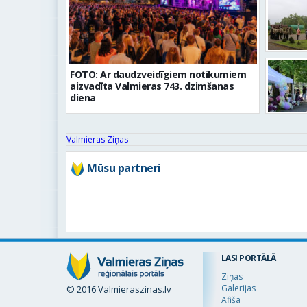
FOTO: Ar daudzveidīgiem notikumiem
aizvadīta Valmieras 743. dzimšanas
diena
Valmieras Ziņas
Mūsu partneri
LASI PORTĀLĀ
Ziņas
Galerijas
© 2016 Valmieraszinas.lv
Afiša