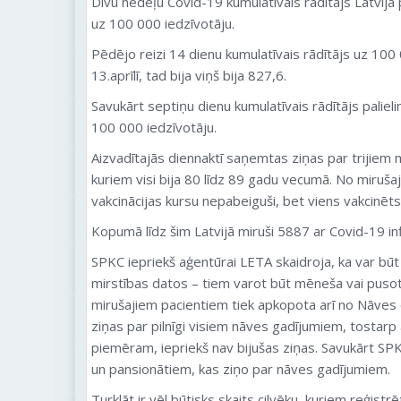
Divu nedēļu
Covid
-19 kumulatīvais rādītājs Latvijā 
uz 100 000 iedzīvotāju.
Pēdējo reizi 14 dienu kumulatīvais rādītājs uz 100 
13.aprīlī, tad bija viņš bija 827,6.
Savukārt septiņu dienu kumulatīvais rādītājs palieli
100 000 iedzīvotāju.
Aizvadītajās diennaktī saņemtas ziņas par trijiem
kuriem visi bija 80 līdz 89 gadu vecumā. No mirušaji
vakcinācijas kursu nepabeiguši, bet viens vakcinēt
Kopumā līdz šim Latvijā miruši 5887 ar
Covid
-19 inf
SPKC iepriekš aģentūrai LETA skaidroja, ka var bū
mirstības datos – tiem varot būt mēneša vai pusot
mirušajiem pacientiem tiek apkopota arī no Nāves 
ziņas par pilnīgi visiem nāves gadījumiem, tostarp
piemēram, iepriekš nav bijušas ziņas. Savukārt SP
un pansionātiem, kas ziņo par nāves gadījumiem.
Turklāt ir vēl būtisks skaits cilvēku, kuriem reģistr