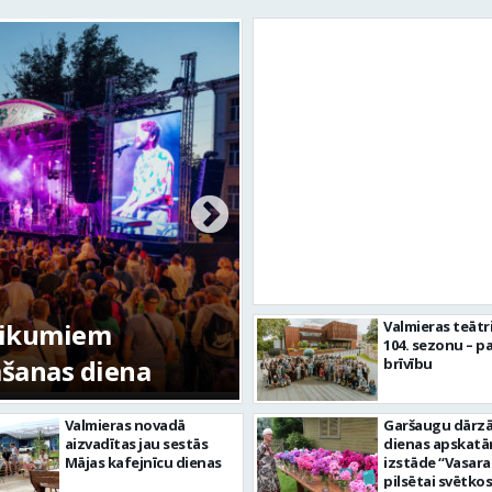
tikumiem
Valmieras teātr
104. sezonu – pa
mšanas diena
FOTO: Valmieras pi
brīvību
Valmieras novadā
Garšaugu dārzā 
aizvadītas jau sestās
dienas apskat
Mājas kafejnīcu dienas
izstāde “Vasara
pilsētai svētkos