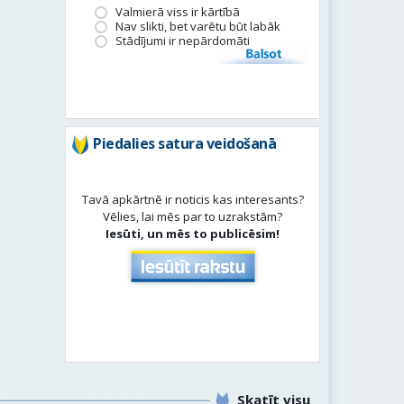
Valmierā viss ir kārtībā
Nav slikti, bet varētu būt labāk
Stādījumi ir nepārdomāti
Balsot
Piedalies satura veidošanā
Tavā apkārtnē ir noticis kas interesants?
Vēlies, lai mēs par to uzrakstām?
Iesūti, un mēs to publicēsim!
Skatīt visu