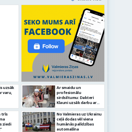
is uzsāk
Ar smaidu un
Valmier
r varu,
profesionālu
lsētas svētku gājiens 2026
infrast
sirdsiltumu: Dakteri
Klauni uzsāk darbu ar
senioriem Vidzemes
slimnīcā
trīs
No Valmieras uz Ukrainu
āma
ceļā dodas vēl viena
s ziedi
humānās palīdzības
”
automašīna