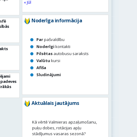
« Jūl
Noderīga informācija
umfē
sībās
Par
pašvaldību
Noderīgi
kontakti
akts
Pilsētas
autobusu saraksts
Valūtu
kursi
Afiša
Sludinājumi
pējami
 padeves
irākās
Aktuālais jautājums
Kā vērtē Valmieras apzaļumošanu,
puķu dobes, rotācijas apļu
stādījumus vasaras sezonā?