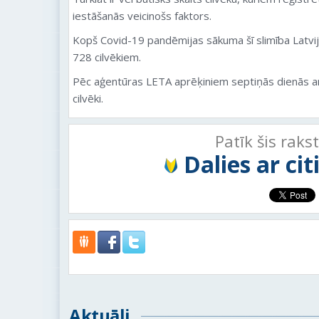
iestāšanās veicinošs faktors.
Kopš
Covid
-19 pandēmijas sākuma šī slimība Latvij
728 cilvēkiem.
Pēc aģentūras LETA aprēķiniem septiņās dienās 
cilvēki.
Patīk šis raks
Dalies ar ci
Aktuāli