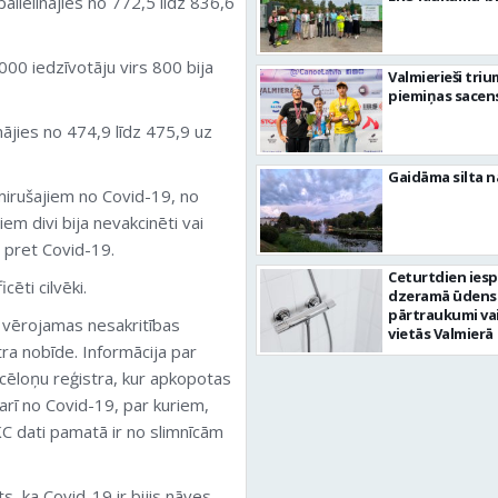
palielinājies no 772,5 līdz 836,6
000 iedzīvotāju virs 800 bija
Valmierieši tri
piemiņas sacen
nājies no 474,9 līdz 475,9 uz
Gaidāma silta n
 mirušajiem no
Covid
-19, no
em divi bija nevakcinēti vai
s pret
Covid
-19.
Ceturtdien ies
icēti cilvēki.
dzeramā ūdens
pārtraukumi va
t vērojamas nesakritības
vietās Valmierā
ra nobīde. Informācija par
cēloņu reģistra, kur apkopotas
 arī no
Covid
-19, par kuriem,
KC dati pamatā ir no slimnīcām
ēts, ka
Covid
-19 ir bijis nāves