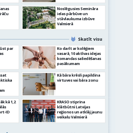
šanas
Noslēgusies Semināra
Krāču
ielas pārbūve un
stāvlaukuma izbūve
Valmierā
Skatīt visu
ļūst par
Ko darīt ar kolēģiem
as
vasarā, 10 aktīvas idejas
komandas saliedēšanas
pasākumam
ssat
Kā bāra krēsli papildina
aktiska
virtuves vai bāra zonu
kam
rāk kā 1,2
KRASO stiprina
ālās
klātbūtni Latvijas
rt-ID
reģionos un atklāj jaunu
veikalu Valmierā