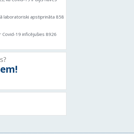
ā laboratoriski apstiprināta 858
ar
Covid
-19 inficējušies 8926
ts?
tiem!