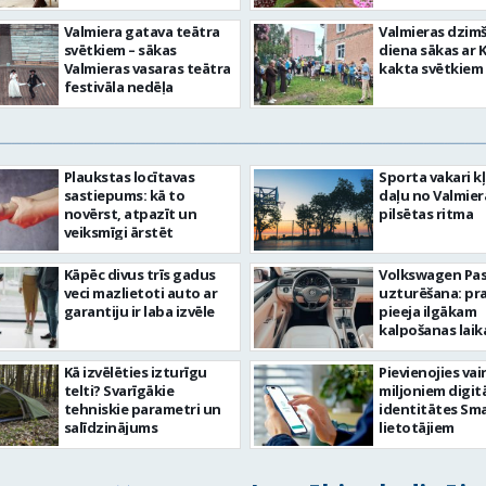
Valmiera gatava teātra
Valmieras dzim
svētkiem – sākas
diena sākas ar 
Valmieras vasaras teātra
kakta svētkiem
festivāla nedēļa
Plaukstas locītavas
Sporta vakari k
sastiepums: kā to
daļu no Valmier
novērst, atpazīt un
pilsētas ritma
veiksmīgi ārstēt
Kāpēc divus trīs gadus
Volkswagen Pa
veci mazlietoti auto ar
uzturēšana: pr
garantiju ir laba izvēle
pieeja ilgākam
kalpošanas lai
Kā izvēlēties izturīgu
Pievienojies vai
telti? Svarīgākie
miljoniem digit
tehniskie parametri un
identitātes Sma
salīdzinājums
lietotājiem