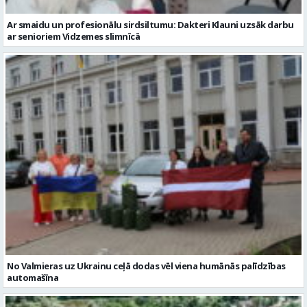
Ar smaidu un profesionālu sirdsiltumu: Dakteri Klauni uzsāk darbu
ar senioriem Vidzemes slimnīcā
No Valmieras uz Ukrainu ceļā dodas vēl viena humānās palīdzības
automašīna