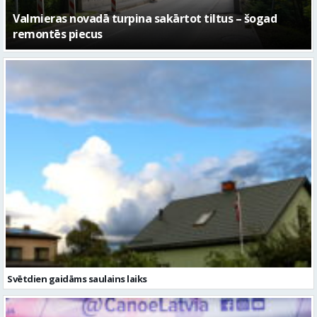
No pagaidu teātra līdz laikmetīgās kultūras centram
– kā attīstīsies “Kurtuve”
Svētdien gaidāms saulains laiks