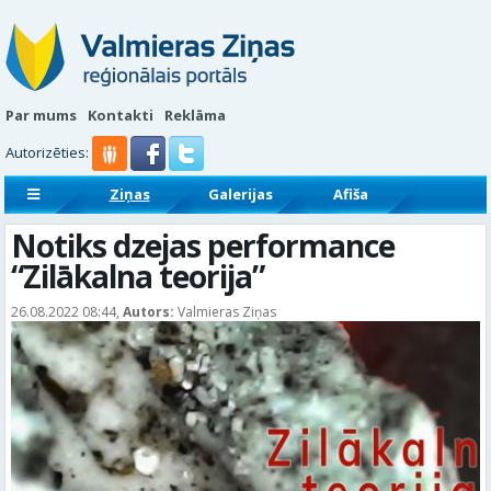
Par mums
Kontakti
Reklāma
Autorizēties:
Ziņas
Galerijas
Afiša
Sludinājumi
Reklāmraksti
Notiks dzejas performance
“Zilākalna teorija”
26.08.2022 08:44,
Autors:
Valmieras Ziņas