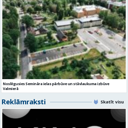
Noslēgusies Semināra ielas pārbūve un stāvlaukuma izbūve
Valmierā
Reklāmraksti
Skatīt visu