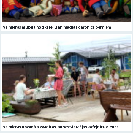
Valmieras muzejā notiks leļļu animācijas darbnīca bērniem
Valmieras novadā aizvadītas jau sestās Mājas kafejnīcu dienas