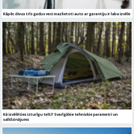
Kāpēc divus trīs gadus veci mazlietoti auto ar garantiju ir laba izvēle
Kā izvēlēties izturīgu telti? Svarīgākie tehniskie parametri un
salīdzinājums