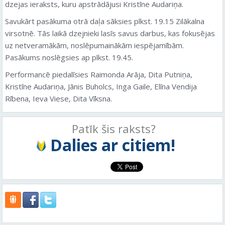
dzejas ieraksts, kuru apstrādājusi Kristīne Audariņa.
Savukārt pasākuma otrā daļa sāksies plkst. 19.15 Zilākalna
virsotnē. Tās laikā dzejnieki lasīs savus darbus, kas fokusējas
uz netveramākām, noslēpumainākām iespējamībām.
Pasākums noslēgsies ap plkst. 19.45.
Performancē piedalīsies Raimonda Arāja, Dita Putniņa,
Kristīne Audariņa, Jānis Buholcs, Inga Gaile, Elīna Vendija
Rībena, Ieva Viese, Dita Vīksna.
Patīk šis raksts?
Dalies ar citiem!