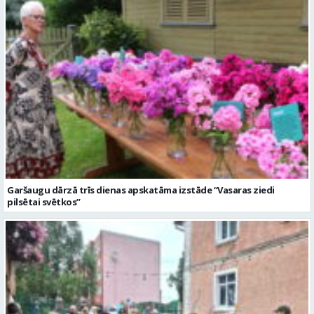
Garšaugu dārzā trīs dienas apskatāma izstāde “Vasaras ziedi
pilsētai svētkos”