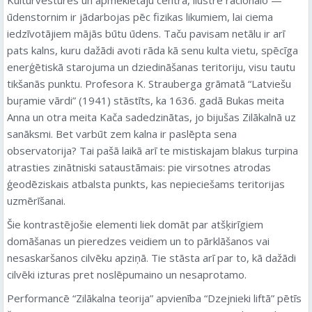
ūdenstornim ir jādarbojas pēc fizikas likumiem, lai ciema
iedzīvotājiem mājās būtu ūdens. Taču pavisam netālu ir arī
pats kalns, kuru dažādi avoti rāda kā senu kulta vietu, spēcīga
enerģētiskā starojuma un dziedināšanas teritoriju, visu tautu
tikšanās punktu. Profesora K. Strauberga grāmatā “Latviešu
buŗamie vārdi” (1941) stāstīts, ka 1636. gadā Bukas meita
Anna un otra meita Kača sadedzinātas, jo bijušas Zilākalnā uz
sanāksmi. Bet varbūt zem kalna ir paslēpta sena
observatorija? Tai pašā laikā arī te mistiskajam blakus turpina
atrasties zinātniski sataustāmais: pie virsotnes atrodas
ģeodēziskais atbalsta punkts, kas nepieciešams teritorijas
uzmērīšanai.
Šie kontrastējošie elementi liek domāt par atšķirīgiem
domāšanas un pieredzes veidiem un to pārklāšanos vai
nesaskaršanos cilvēku apziņā. Tie stāsta arī par to, kā dažādi
cilvēki izturas pret noslēpumaino un nesaprotamo.
Performancē “Zilākalna teorija” apvienība “Dzejnieki liftā” pētīs