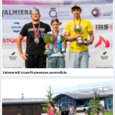
Valmierieši triumfē piemiņas sacensībās