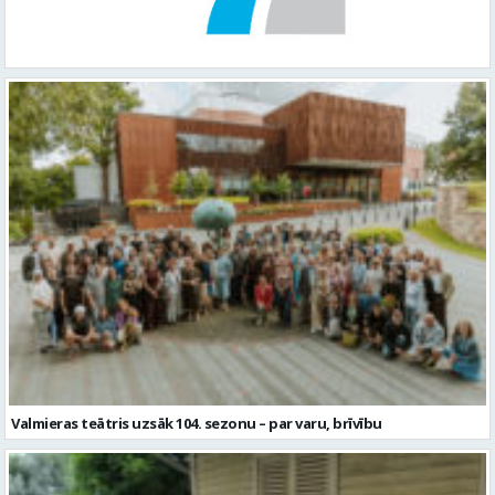
Valmieras teātris uzsāk 104. sezonu – par varu, brīvību