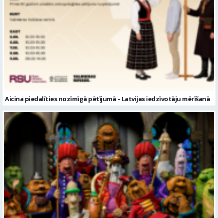
Aicina piedalīties nozīmīgā pētījumā – Latvijas iedzīvotāju mērīšanā