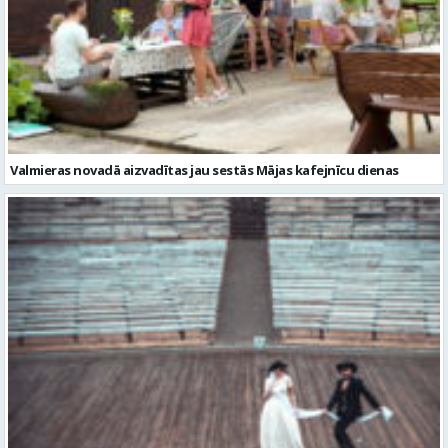
Valmieras novadā aizvadītas jau sestās Mājas kafejnīcu dienas