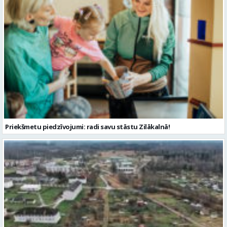
Priekšmetu piedzīvojumi: radi savu stāstu Zilākalnā!