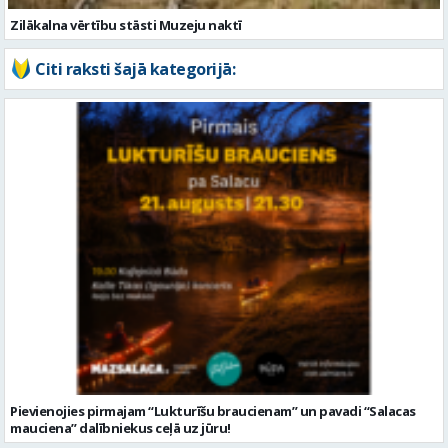
Zilākalna vērtību stāsti Muzeju naktī
Citi raksti šajā kategorijā:
Pievienojies pirmajam “Lukturīšu braucienam” un pavadi “Salacas
mauciena” dalībniekus ceļā uz jūru!