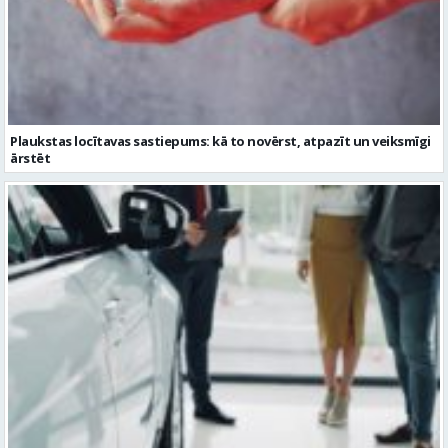
Plaukstas locītavas sastiepums: kā to novērst, atpazīt un veiksmīgi
ārstēt