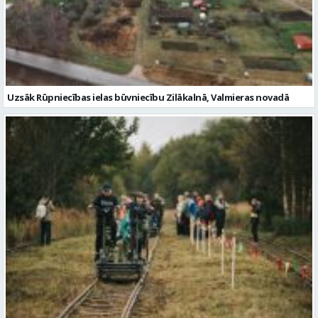
Uzsāk Rūpniecības ielas būvniecību Zilākalnā, Valmieras novadā