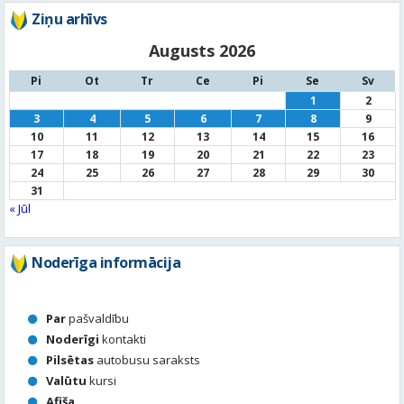
Ziņu arhīvs
Augusts 2026
Pi
Ot
Tr
Ce
Pi
Se
Sv
1
2
3
4
5
6
7
8
9
10
11
12
13
14
15
16
17
18
19
20
21
22
23
24
25
26
27
28
29
30
31
« Jūl
Noderīga informācija
Par
pašvaldību
Noderīgi
kontakti
Pilsētas
autobusu saraksts
Valūtu
kursi
Afiša