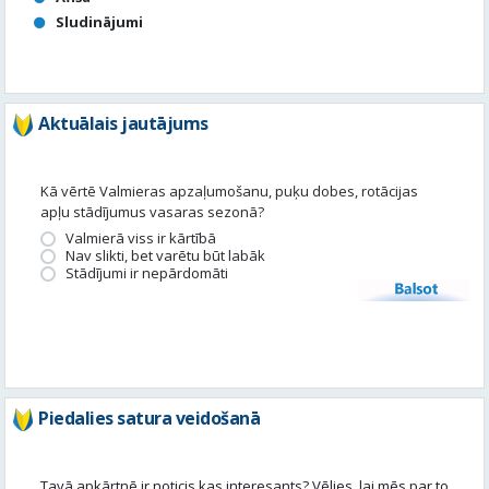
Sludinājumi
Aktuālais jautājums
Kā vērtē Valmieras apzaļumošanu, puķu dobes, rotācijas
apļu stādījumus vasaras sezonā?
Valmierā viss ir kārtībā
Nav slikti, bet varētu būt labāk
Stādījumi ir nepārdomāti
Balsot
Piedalies satura veidošanā
Tavā apkārtnē ir noticis kas interesants? Vēlies, lai mēs par to