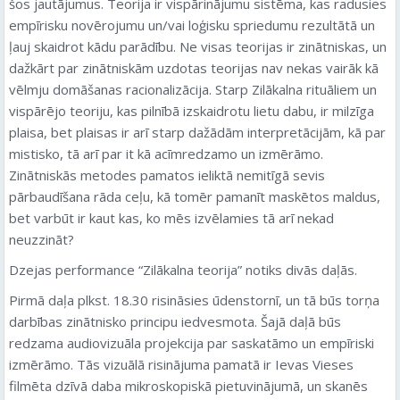
šos jautājumus. Teorija ir vispārinājumu sistēma, kas radusies
empīrisku novērojumu un/vai loģisku spriedumu rezultātā un
ļauj skaidrot kādu parādību. Ne visas teorijas ir zinātniskas, un
dažkārt par zinātniskām uzdotas teorijas nav nekas vairāk kā
vēlmju domāšanas racionalizācija. Starp Zilākalna rituāliem un
vispārējo teoriju, kas pilnībā izskaidrotu lietu dabu, ir milzīga
plaisa, bet plaisas ir arī starp dažādām interpretācijām, kā par
mistisko, tā arī par it kā acīmredzamo un izmērāmo.
Zinātniskās metodes pamatos ieliktā nemitīgā sevis
pārbaudīšana rāda ceļu, kā tomēr pamanīt maskētos maldus,
bet varbūt ir kaut kas, ko mēs izvēlamies tā arī nekad
neuzzināt?
Dzejas performance “Zilākalna teorija” notiks divās daļās.
Pirmā daļa plkst. 18.30 risināsies ūdenstornī, un tā būs torņa
darbības zinātnisko principu iedvesmota. Šajā daļā būs
redzama audiovizuāla projekcija par saskatāmo un empīriski
izmērāmo. Tās vizuālā risinājuma pamatā ir Ievas Vieses
filmēta dzīvā daba mikroskopiskā pietuvinājumā, un skanēs