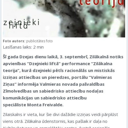
Foto autors:
publicitātes foto
Lasīšanas laiks:
2
min
Šī gada Dzejas dienu laikā, 3. septembrī, Zilākalnā notiks
apvienības “Dzejnieki liftā” performance “Zilākalna
teorija”, kurā dzejnieki pētīs racionālās un mistiskās
izziņas attiecības un pieredzes, portālu “Valmieras
Ziņas” informēja Valmieras novada pašvaldības
Zīmolvedības un sabiedrisko attiecību nodaļas
komunikācijas un sabiedrisko attiecību
speciāliste Monta Freivalde.
Zilaiskalns ir vieta, kur šie divi dažādie izziņas veidi pārplūst
viens otrā. Zilākalna ūdenstornis, kas pašlaik ir daļa no
Kultūrvēstures un apmeklētāju centra, ilustrē racionālo —