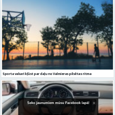
Sporta vakari kļūst par daļu no Valmieras pilsētas ritma
Seko jaunumiem mūsu Facebook lapā!