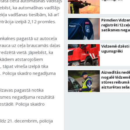
tātā cieta automašīnas vadītājs
iebilst, ka automašīnas vadītājs
kļa vadīšanas tiesībām, kā arī
Pirmdien Vidze
rācija izelpā 2,12 promiles.
reģistrēti 12 ceļ
satiksmes nega
unkalnes pagastā uz autoceļa
brauca uz ceļa braucamās daļas
Vidzemē dzēsti 
ugunsgrēki
dzētā vietā. Jāpiebilst, ka
ebkādiem atstarojošiem
tāpat vīrieša izelpā tika
Aizvadītās nedē
. Policija skaidro negadījuma
nogalē Vidzemē
stūres reibumā
aizturētas seša
lzavas pagastā notika
personas
ksmes negadījuma rezultātā
stādē. Policija skaidro
īdz 21. decembrim, policija