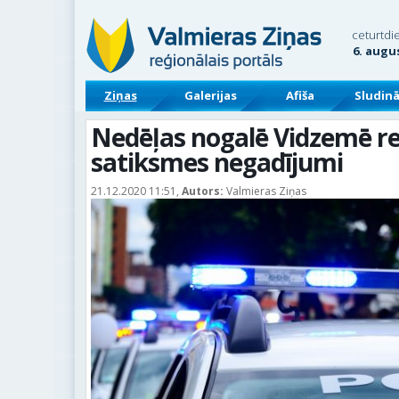
ceturtdi
6. augu
Ziņas
Galerijas
Afiša
Sludin
Nedēļas nogalē Vidzemē reģ
satiksmes negadījumi
21.12.2020 11:51,
Autors:
Valmieras Ziņas