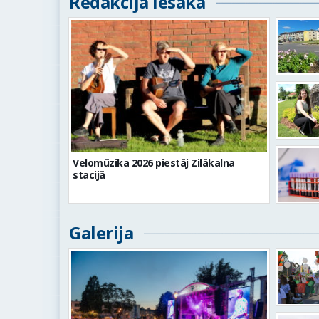
Redakcija iesaka
Velomūzika 2026 piestāj Zilākalna
stacijā
Galerija