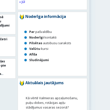
« Jūl
Noderīga informācija
mē
u
dījumi
Par
pašvaldību
Noderīgi
kontakti
četri
Pilsētas
autobusu saraksts
Valūtu
kursi
Afiša
Sludinājumi
ļas
 pie
s
Aktuālais jautājums
Kā vērtē Valmieras apzaļumošanu,
puķu dobes, rotācijas apļu
stādījumus vasaras sezonā?