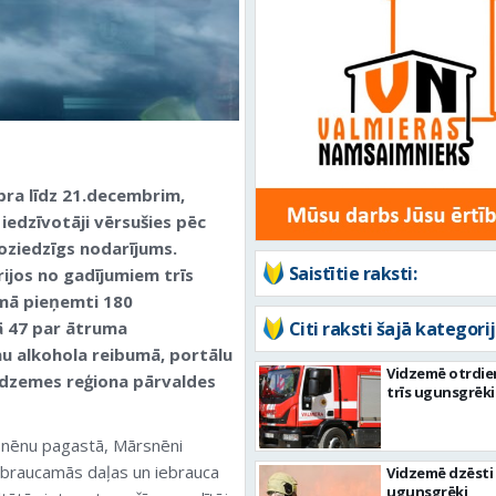
bra līdz 21.decembrim,
iedzīvotāji vērsušies pēc
noziedzīgs nodarījums.
Saistītie raksti:
rijos no gadījumiem trīs
mā pieņemti 180
ā 47 par ātruma
Citi raksti šajā kategorij
u alkohola reibumā, portālu
Vidzemē otrdie
Vidzemes reģiona pārvaldes
trīs ugunsgrēki
snēnu pagastā, Mārsnēni
a braucamās daļas un iebrauca
Vidzemē dzēsti 
ugunsgrēki