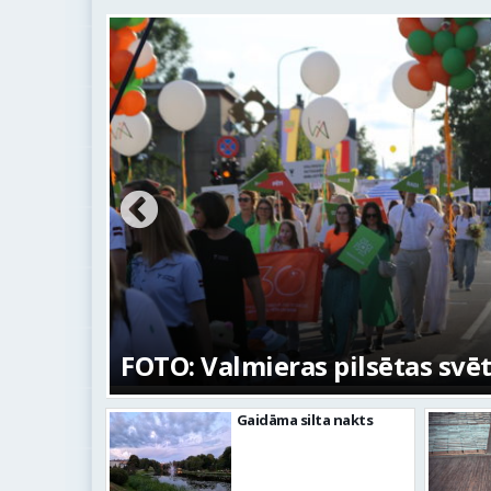
na
FOTO: Valmieras pilsētas svē
Gaidāma silta nakts