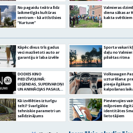
No pagaidu teātra līdz
Valmieras dzim
laikmetīgās kultūras
diena sākas ar 
centram – kā attīstīsies
kakta svētkiem
“Kurtuve”
Kāpēc divus trīs gadus
Sporta vakari k
veci mazlietoti auto ar
daļu no Valmier
garantiju ir laba izvēle
pilsētas ritma
DODIES KINO
Volkswagen Pa
PIEDZĪVOJUMĀ:
uzturēšana: pr
LEĢENDAS, SUPERVAROŅI
pieeja ilgākam
UN ANIMĀCIJAS PASAULE
kalpošanas lai
3D CINEMA
Kā izvēlēties izturīgu
Pievienojies vai
telti? Svarīgākie
miljoniem digit
tehniskie parametri un
identitātes Sma
salīdzinājums
lietotājiem