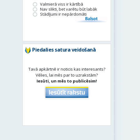
Valmierā viss ir kārtībā
Nav slikti, bet varētu būt labāk
Stādījumi ir nepārdomāti
Balsot
Piedalies satura veidošanā
Tavā apkārtnē ir noticis kas interesants?
Vēlies, lai mēs par to uzrakstām?
Iesūti, un mēs to publicēsim!