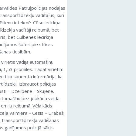
ārvaldes Patruļpolicijas nodaļas
nsportlīdzekļu vadītājus, kuri
zērienu ietekmē. Cēsu iecirkņa
līdzekļa vadītāji reibumā, bet
ris, bet Gulbenes iecirkņa
gadījumos šoferi pie stūres
šanas tiesībām.
īrietis vadīja automašīnu
, 1,53 promiles. Tāpat vīrietim
en tika saņemta informācija, ka
līdzekli. Izbraucot policijas
sti – Dzērbene – Skujene.
 automašīnu bez jebkāda veida
promiļu reibumā. Vēla kāds
eļa Valmiera – Cēsis – Drabeši
a transportlīdzekļa vadīšanas
s gadījumos policijā sākts