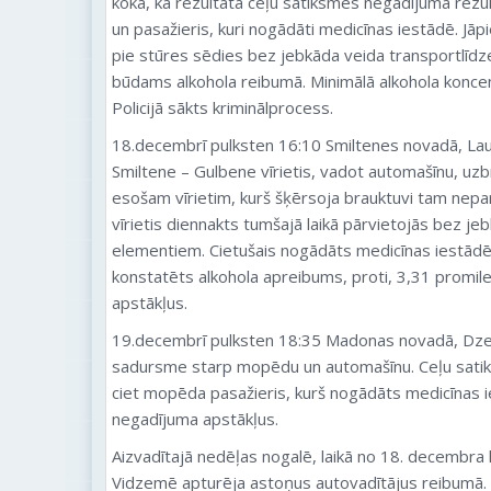
kokā, kā rezultātā ceļu satiksmes negadījuma rezul
un pasažieris, kuri nogādāti medicīnas iestādē. Jāp
pie stūres sēdies bez jebkāda veida transportlīdze
būdams alkohola reibumā. Minimālā alkohola koncent
Policijā sākts kriminālprocess.
18.decembrī pulksten 16:10 Smiltenes novadā, La
Smiltene – Gulbene vīrietis, vadot automašīnu, uz
esošam vīrietim, kurš šķērsoja brauktuvi tam nepare
vīrietis diennakts tumšajā laikā pārvietojās bez j
elementiem. Cietušais nogādāts medicīnas iestādē, 
konstatēts alkohola apreibums, proti, 3,31 promile
apstākļus.
19.decembrī pulksten 18:35 Madonas novadā, Dze
sadursme starp mopēdu un automašīnu. Ceļu sati
ciet mopēda pasažieris, kurš nogādāts medicīnas ie
negadījuma apstākļus.
Aizvadītajā nedēļas nogalē, laikā no 18. decembra l
Vidzemē apturēja astoņus autovadītājus reibumā.