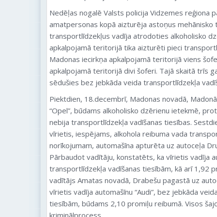
Nedēļas nogalē Valsts policija Vidzemes reģiona p
amatpersonas kopā aizturēja astoņus mehānisko tra
transportlīdzekļus vadīja atrodoties alkoholisko d
apkalpojamā teritorijā tika aizturēti pieci transport
Madonas iecirkņa apkalpojamā teritorijā viens šofe
apkalpojamā teritorijā divi šoferi. Tajā skaitā trīs 
sēdušies bez jebkāda veida transportlīdzekļa vadī
Piektdien, 18.decembrī, Madonas novadā, Madonā v
“Opel”, būdams alkoholisko dzērienu ietekmē, proti
nebija transportlīdzekļa vadīšanas tiesības. Sestdi
vīrietis, iespējams, alkohola reibuma vada transport
norīkojumam, automašīna apturēta uz autoceļa Dru
Pārbaudot vadītāju, konstatēts, ka vīrietis vadīja
transportlīdzekļa vadīšanas tiesībām, kā arī 1,92 
vadītājs Amatas novadā, Drabešu pagastā uz autoc
vīrietis vadīja automašīnu “Audi”, bez jebkāda veid
tiesībām, būdams 2,10 promiļu reibumā. Visos šajo
kriminālprocess.