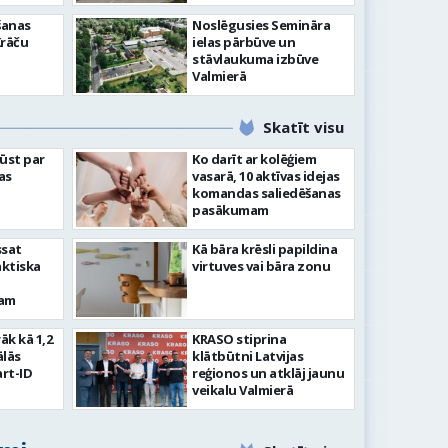
šanas
Noslēgusies Semināra
Krāču
ielas pārbūve un
stāvlaukuma izbūve
Valmierā
Skatīt visu
ļūst par
Ko darīt ar kolēģiem
as
vasarā, 10 aktīvas idejas
komandas saliedēšanas
pasākumam
ssat
Kā bāra krēsli papildina
aktiska
virtuves vai bāra zonu
kam
rāk kā 1,2
KRASO stiprina
ālās
klātbūtni Latvijas
rt-ID
reģionos un atklāj jaunu
veikalu Valmierā