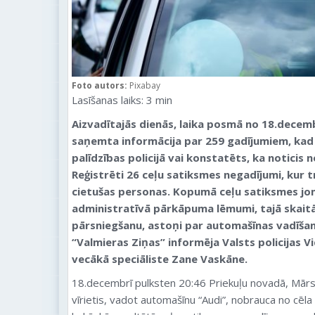
Foto autors:
Pixabay
Lasīšanas laiks:
3
min
Aizvadītajās dienās, laika posmā no 18.decem
saņemta informācija par 259 gadījumiem, kad 
palīdzības policijā vai konstatēts, ka noticis 
Reģistrēti 26 ceļu satiksmes negadījumi, kur t
cietušas personas. Kopumā ceļu satiksmes jo
administratīvā pārkāpuma lēmumi, tajā skait
pārsniegšanu, astoņi par automašīnas vadīšan
“Valmieras Ziņas” informēja Valsts policijas 
vecākā speciāliste Zane Vaskāne.
18.decembrī pulksten 20:46 Priekuļu novadā, Mār
vīrietis, vadot automašīnu “Audi”, nobrauca no cēl