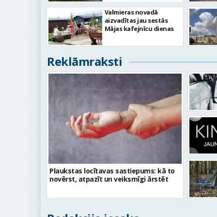
Valmieras novadā
aizvadītas jau sestās
Mājas kafejnīcu dienas
Reklāmraksti
Plaukstas locītavas sastiepums: kā to
novērst, atpazīt un veiksmīgi ārstēt