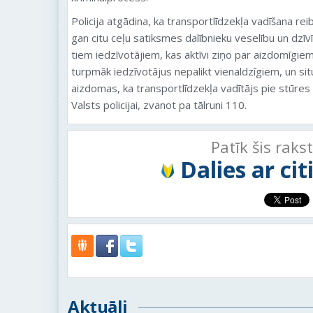
Policija atgādina, ka transportlīdzekļa vadīšana re
gan citu ceļu satiksmes dalībnieku veselību un dzīvī
tiem iedzīvotājiem, kas aktīvi ziņo par aizdomīgiem 
turpmāk iedzīvotājus nepalikt vienaldzīgiem, un si
aizdomas, ka transportlīdzekļa vadītājs pie stūres
Valsts policijai, zvanot pa tālruni 110.
Patīk šis raks
Dalies ar ci
Aktuāli