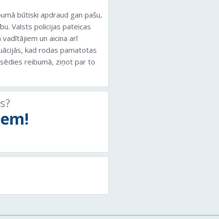
ibumā būtiski apdraud gan pašu,
bu. Valsts policijas pateicas
vadītājiem un aicina arī
tuācijās, kad rodas pamatotas
 sēdies reibumā, ziņot par to
ts?
tiem!