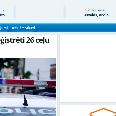
ena,
Vārda dienas:
sts
Osvalds, Arvils
ājumi
Reklāmraksti
istrēti 26 ceļu