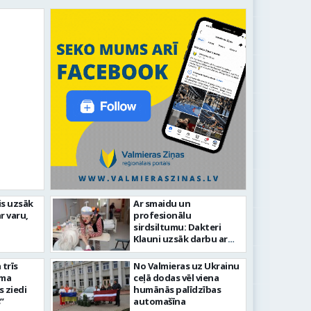
edēļā Kazu krācēs atklāj
is uzsāk
Ar smaidu un
Valmier
r varu,
profesionālu
infrast
sirdsiltumu: Dakteri
Klauni uzsāk darbu ar
senioriem Vidzemes
slimnīcā
trīs
No Valmieras uz Ukrainu
āma
ceļā dodas vēl viena
s ziedi
humānās palīdzības
”
automašīna