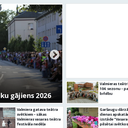
Valmieras svētku n
Valmieras teātr
104. sezonu – pa
tku gājiens 2026
skulptūru “Kaza”
brīvību
Valmiera gatava teātra
Garšaugu dārzā 
svētkiem – sākas
dienas apskat
Valmieras vasaras teātra
izstāde “Vasara
festivāla nedēļa
pilsētai svētkos