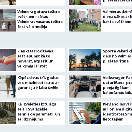
pilsētai svētkos
Valmiera gatava teātra
Valmieras dzim
svētkiem – sākas
diena sākas ar 
Valmieras vasaras teātra
kakta svētkiem
festivāla nedēļa
Plaukstas locītavas
Sporta vakari k
sastiepums: kā to
daļu no Valmier
novērst, atpazīt un
pilsētas ritma
veiksmīgi ārstēt
Kāpēc divus trīs gadus
Volkswagen Pa
veci mazlietoti auto ar
uzturēšana: pr
garantiju ir laba izvēle
pieeja ilgākam
kalpošanas lai
Kā izvēlēties izturīgu
Pievienojies vai
telti? Svarīgākie
miljoniem digit
tehniskie parametri un
identitātes Sma
salīdzinājums
lietotājiem