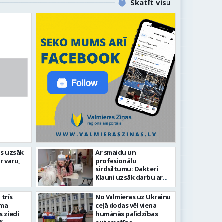
Skatīt visu
līdz laikmetīgās kultūras
is uzsāk
Ar smaidu un
FOTO: 
r varu,
profesionālu
tīsies “Kurtuve”
aizvadī
sirdsiltumu: Dakteri
Klauni uzsāk darbu ar
senioriem Vidzemes
slimnīcā
trīs
No Valmieras uz Ukrainu
āma
ceļā dodas vēl viena
s ziedi
humānās palīdzības