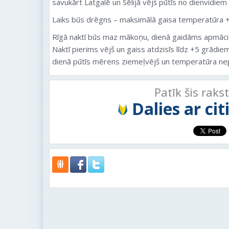
savukārt Latgalē un Sēlijā vējš pūtīs no dienvidiem
Laiks būs drēgns – maksimālā gaisa temperatūra +
Rīgā naktī būs maz mākoņu, dienā gaidāms apmācies un
Naktī pierims vējš un gaiss atdzisīs līdz +5 grādie
dienā pūtīs mērens ziemeļvējš un temperatūra ne
Patīk šis raks
Dalies ar ci