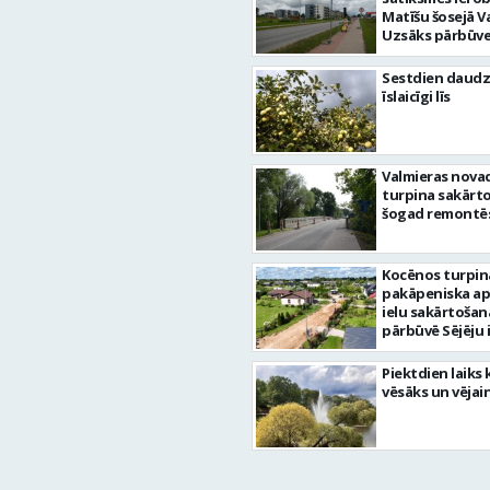
Matīšu šosejā V
Uzsāks pārbūve
Sestdien daudz
īslaicīgi līs
Valmieras nova
turpina sakārtot
šogad remontēs
Kocēnos turpin
pakāpeniska a
ielu sakārtošan
pārbūvē Sējēju 
Piektdien laiks 
vēsāks un vējai