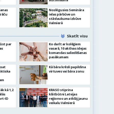
”
automašīna
šanas
Noslēgusies Semināra
Krāču
ielas pārbūve un
stāvlaukuma izbūve
Valmierā
Skatīt visu
ļūst par
Ko darīt ar kolēģiem
as
vasarā, 10 aktīvas idejas
komandas saliedēšanas
pasākumam
ssat
Kā bāra krēsli papildina
aktiska
virtuves vai bāra zonu
kam
rāk kā 1,2
KRASO stiprina
ālās
klātbūtni Latvijas
rt-ID
reģionos un atklāj jaunu
veikalu Valmierā