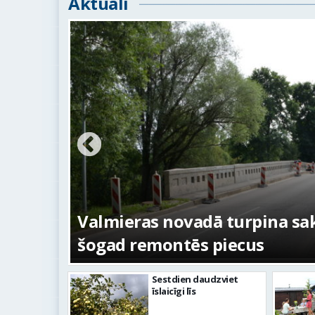
Aktuāli
ežojumi
s
Valmieras novadā turpina sakā
šogad remontēs piecus
Sestdien daudzviet
īslaicīgi līs