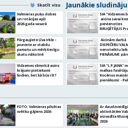
Jaunākie sludināj
Skatīt visu
Valmieras puķu dobes
SIA "Vidzemes b
un rotācijas apļi
aicina savai k
2026.gada vasarā
pievienoties
BRUĢĒTĀJUS Prasības
pretendentiem
strādāt - augst
Pārgaujiete Līva Irkle –
Aicinām darbā
atbildības sajū
jauniete ar stabilu
DISPEČERU VALM
darbu, precizit
pamatu un mērķtiecīgu
nenoteiktu laiku) DA
Pieredze bruģēš
skatu nākotnē
PIENĀKUMI: pār
ceļu būvniecībā. Dar
braukšanas
pienākumi: Br
dokumentus or
Vidzemes slimnīcā asins
SIA "L.P.JANA" 
ieklāšana; Ceļu, 
un koordinēt 
krājumi pietiekami
malkas fasētāju
apmaļu uzstādī
ikdienas maršr
šodien, bet kā būs rīt?
Kocēnos maiņās. Dar
Bruģakmens un
plānošanu un iz
pienākumi: - Pa
piezāģēšana;
nodrošināt au
kamīnmalku, atb
Bruģakmens p
vadītāju dienas
darba uzdevum
sagatavošana. 
uzdevumu
Marķēt un pārb
nodrošinām: St
sagatavošanu PRASĪBAS
gatavo produkci
atalgojumu; St
PRETENDENTIEM:
Rūpēties par d
darbu ilgtermiņ
FOTO: Valmieras pilsētas
Ar daudzveidī
vai vidējā profe
kvalitāti un kār
Nodrošinām ar 
svētku gājiens 2026
aktivitātēm Val
izglītība augst
darba vietā Prasības
apģērbu un dar
aizvadīta Muze
atbildības sajūt
kandidātiem: - 
instrumentiem;
2026
precizitāte un 
fiziskā izturība 
darba apstākļus. Da
komunikācijas 