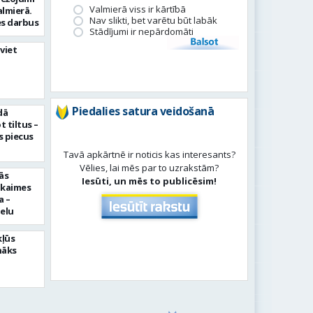
Valmierā viss ir kārtībā
almierā.
Nav slikti, bet varētu būt labāk
s darbus
Stādījumi ir nepārdomāti
Balsot
viet
Piedalies satura veidošanā
dā
 tiltus –
 piecus
Tavā apkārtnē ir noticis kas interesants?
Vēlies, lai mēs par to uzrakstām?
ās
Iesūti, un mēs to publicēsim!
pkaimes
a –
ielu
kļūs
nāks