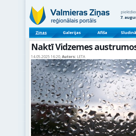
piektdie
7. augu
Ziņas
Galerijas
Afiša
Sludin
Naktī Vidzemes austrumos s
14.05.2025 16:20,
Autors:
LETA