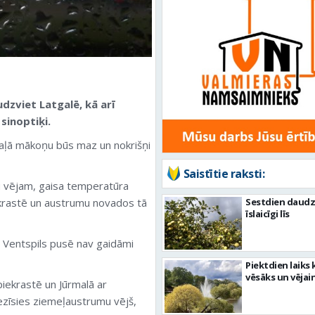
dzviet Latgalē, kā arī
sinoptiķi.
 daļā mākoņu būs maz un nokrišņi
Saistītie raksti:
 vējam, gaisa temperatūra
ekrastē un austrumu novados tā
Sestdien daudz
īslaicīgi līs
s. Ventspils pusē nav gaidāmi
Piektdien laiks 
vēsāks un vējai
iekrastē un Jūrmalā ar
zīsies ziemeļaustrumu vējš,