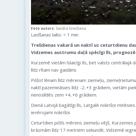
Foto autors:
Sandra Gredzena
Lasīšanas laiks:
< 1
min
Trešdienas vakarā un naktī uz ceturtdienu dau
Vidzemes austrumu daļā spēcīgi līs, prognozē 
Kurzemē vietām īslaicīgi līs, bet valsts centrālajā
līdz rītam nav gaidāmi.
Pūšot lēnam līdz mērenam ziemeļu, ziemeļrietumu
naktī pazemināsies līdz -2..+3 grādiem, vietām pi
nenoslīdēs zem +4..+6 grādiem.
Dienā Latvijā bagātīgi līs, Latgalē nokrišņi mitēsie
ievērojami nokrišņi.
Ceturtdien pūtīs mērens ziemeļu vējš, Kurzemes p
brāzmām līdz 17 metriem sekundē, Vidzemē iegrie