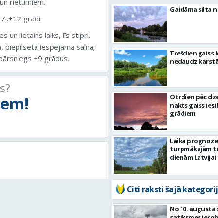
 un rietumiem.
Gaidāma silta n
7..+12 grādi.
 lietains laiks, līs stipri.
m, piepilsētā iespējama salna;
Trešdien gaiss 
pārsniegs +9 grādus.
nedaudz karst
ts?
Otrdien pēc dz
tiem!
nakts gaiss iesil
grādiem
Laika prognoze
turpmākajām tr
dienām Latvijai
Citi raksti šajā kategorij
No 10. augusta 
satiksmes iero