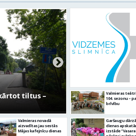
rtot tiltus –
No pagaidu teātra 
Valmieras teātr
104. sezonu – pa
centram – kā attīs
brīvību
Valmieras novadā
Garšaugu dārzā 
aizvadītas jau sestās
dienas apskat
Mājas kafejnīcu dienas
izstāde “Vasara