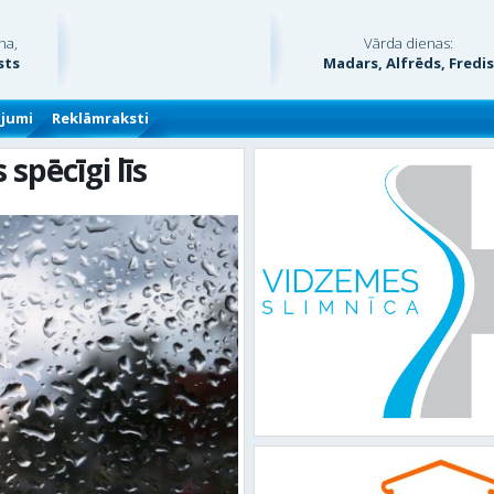
na,
Vārda dienas:
sts
Madars, Alfrēds, Fredi
ājumi
Reklāmraksti
pēcīgi līs