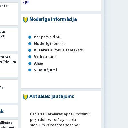
« Jūl
akts
Noderīga informācija
kļūs
āks
Par
pašvaldību
Noderīgi
kontakti
Pilsētas
autobusu saraksts
Valūtu
kursi
estras
s līdz +26
Afiša
Sludinājumi
īs
Aktuālais jautājums
ā:
Kā vērtē Valmieras apzaļumošanu,
puķu dobes, rotācijas apļu
sāksies
stādījumus vasaras sezonā?
bežojumi