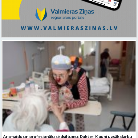
Ar smaidu un profesionālu sirdsiltumu: Dakteri Klauni uzsāk darbu
ar senioriem Vidzemes slimnīcā