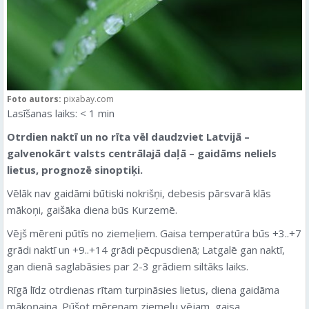
Foto autors:
pixabay.com
Lasīšanas laiks:
< 1
min
Otrdien naktī un no rīta vēl daudzviet Latvijā –
galvenokārt valsts centrālajā daļā – gaidāms neliels
lietus, prognozē sinoptiķi.
Vēlāk nav gaidāmi būtiski nokrišņi, debesis pārsvarā klās
mākoņi, gaišāka diena būs Kurzemē.
Vējš mēreni pūtīs no ziemeļiem. Gaisa temperatūra būs +3..+7
grādi naktī un +9..+14 grādi pēcpusdienā; Latgalē gan naktī,
gan dienā saglabāsies par 2-3 grādiem siltāks laiks.
Rīgā līdz otrdienas rītam turpināsies lietus, diena gaidāma
mākoņaina. Pūšot mērenam ziemeļu vējam, gaisa