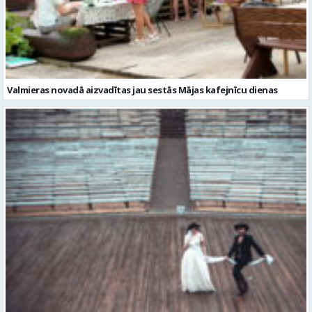
Valmieras novadā aizvadītas jau sestās Mājas kafejnīcu dienas
Valmiera gatava teātra svētkiem – sākas Valmieras vasaras teātra
festivāla nedēļa