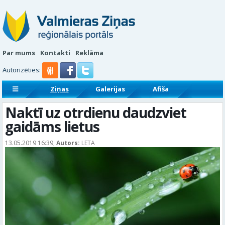
Par mums
Kontakti
Reklāma
Autorizēties:
Ziņas
Galerijas
Afiša
Sludinājumi
Reklāmraksti
Naktī uz otrdienu daudzviet
gaidāms lietus
13.05.2019 16:39,
Autors:
LETA