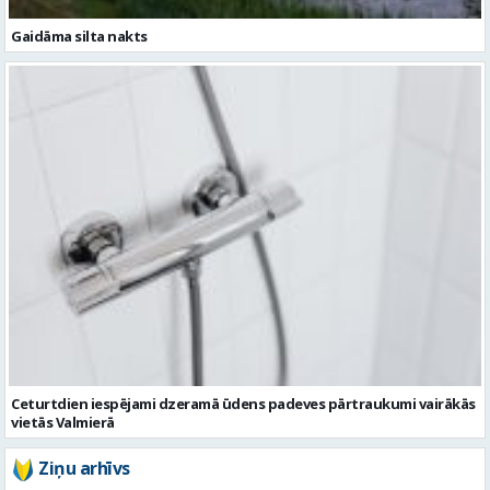
Ceturtdien iespējami dzeramā ūdens padeves pārtraukumi vairākās
vietās Valmierā
Ziņu arhīvs
Augusts 2026
Pi
Ot
Tr
Ce
Pi
Se
Sv
1
2
3
4
5
6
7
8
9
10
11
12
13
14
15
16