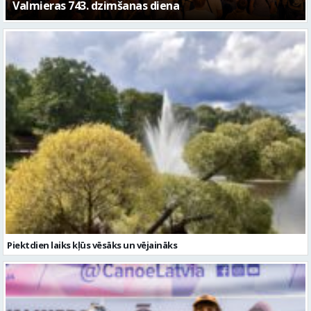
Piektdien laiks kļūs vēsāks un vējaināks