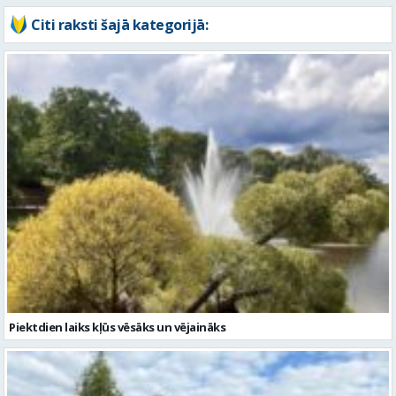
Piektdien laiks kļūs vēsāks un vējaināks