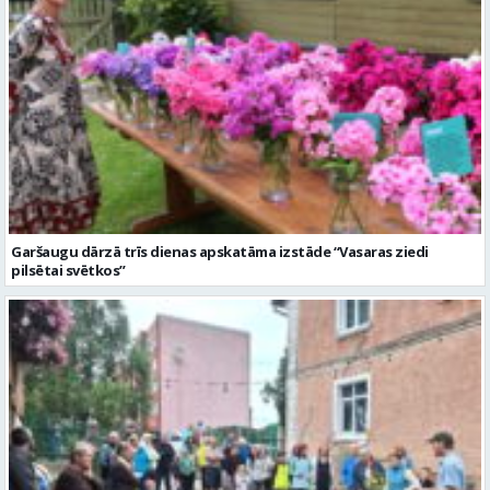
Garšaugu dārzā trīs dienas apskatāma izstāde “Vasaras ziedi
pilsētai svētkos”