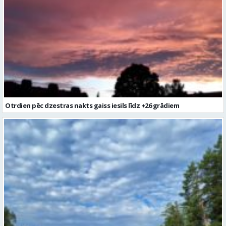
Otrdien pēc dzestras nakts gaiss iesils līdz +26 grādiem
Laika prognoze turpmākajām trīs dienām Latvijai