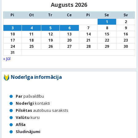
17
18
19
20
21
22
23
24
25
26
27
28
29
30
31
« Jūl
Noderīga informācija
Par
pašvaldību
Noderīgi
kontakti
Pilsētas
autobusu saraksts
Valūtu
kursi
Afiša
Sludinājumi
Aktuālais jautājums