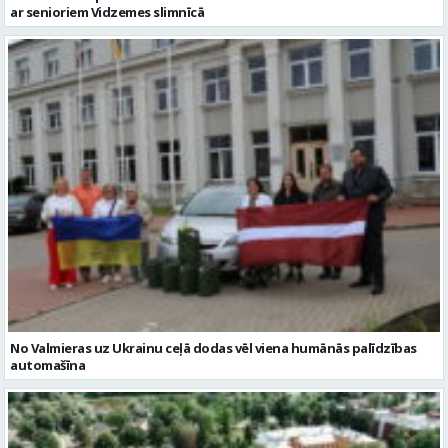
No Valmieras uz Ukrainu ceļā dodas vēl viena humānās palīdzības
automašīna