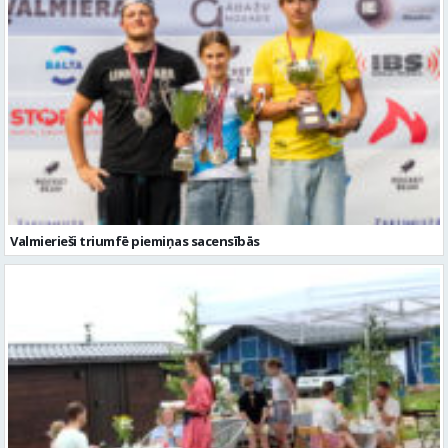
Valmierieši triumfē piemiņas sacensībās