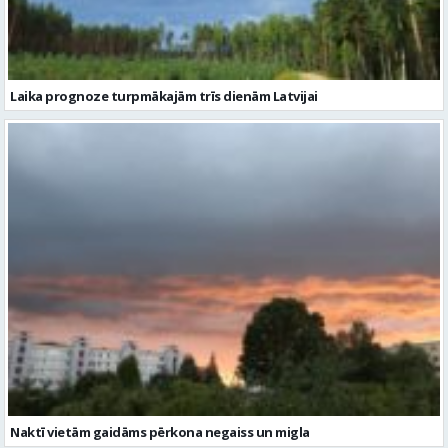
Naktī vietām gaidāms pērkona negaiss un migla
Citi raksti šajā kategorijā: