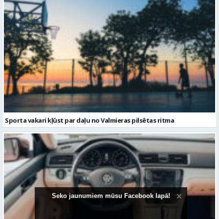
Sporta vakari kļūst par daļu no Valmieras pilsētas ritma
Seko jaunumiem mūsu Facebook lapā!