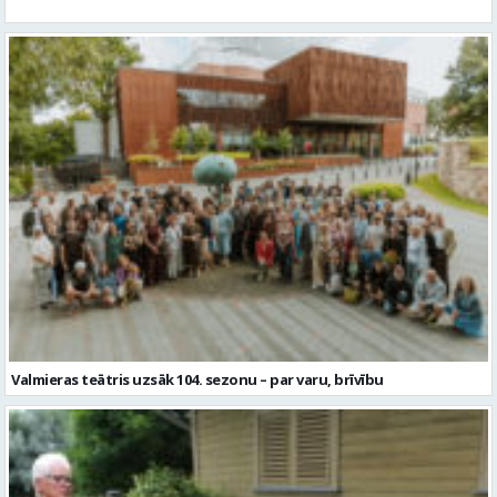
Valmieras teātris uzsāk 104. sezonu – par varu, brīvību