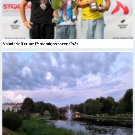
Valmierieši triumfē piemiņas sacensībās
Gaidāma silta nakts