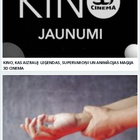
KINO, KAS AIZRAUJ: LEĢENDAS, SUPERVAROŅI UN ANIMĀCIJAS MAĢIJA
3D CINEMA
Plaukstas locītavas sastiepums: kā to novērst, atpazīt un veiksmīgi