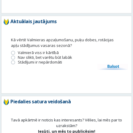
Kā vērtē Valmieras apzaļumošanu, puķu dobes, rotācijas
apļu stādījumus vasaras sezonā?
Valmierā viss ir kārtībā
Nav slikti, bet varētu būt labāk
Stādījumi ir nepārdomāti
Balsot
Piedalies satura veidošanā
Tavā apkārtnē ir noticis kas interesants? Vēlies, lai mēs par to
uzrakstām?
Iesūti, un mēs to publicēsim!