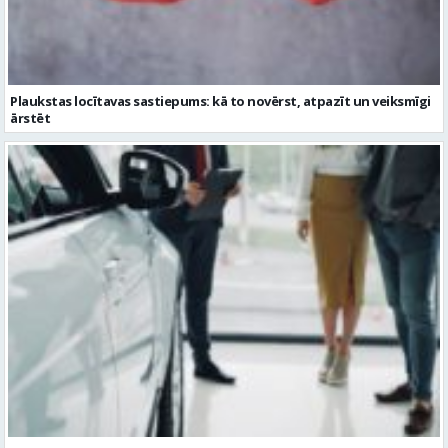
ārstēt
Kāpēc divus trīs gadus veci mazlietoti auto ar garantiju ir laba izvēle