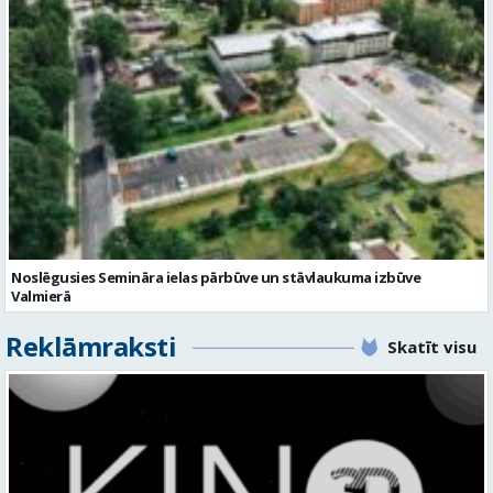
Noslēgusies Semināra ielas pārbūve un stāvlaukuma izbūve
Valmierā
Reklāmraksti
Skatīt visu