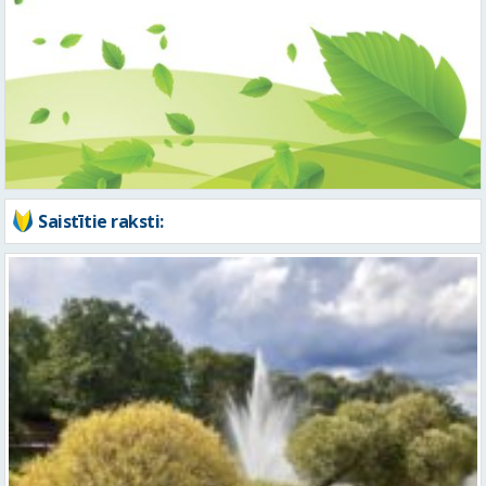
Saistītie raksti:
Piektdien laiks kļūs vēsāks un vējaināks