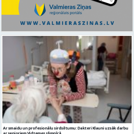
Ar smaidu un profesionālu sirdsiltumu: Dakteri Klauni uzsāk darbu
ar senioriem Vidzemes slimnīcā