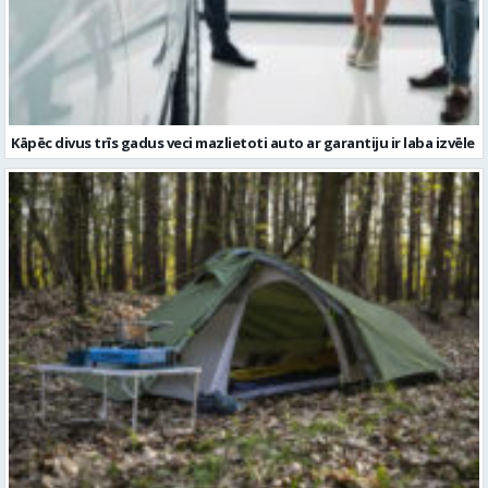
Kāpēc divus trīs gadus veci mazlietoti auto ar garantiju ir laba izvēle
Kā izvēlēties izturīgu telti? Svarīgākie tehniskie parametri un
salīdzinājums