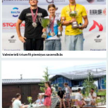
Valmierieši triumfē piemiņas sacensībās
Valmieras novadā aizvadītas jau sestās Mājas kafejnīcu dienas