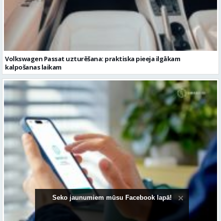
Volkswagen Passat uzturēšana: praktiska pieeja ilgākam
kalpošanas laikam
Pievienojies vairāk kā 1,2 miljoniem digitālās identitātes Smart-ID
lietotājiem
Seko jaunumiem mūsu Facebook lapā!