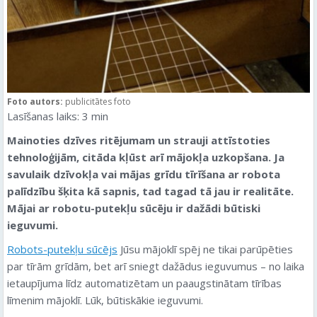
Foto autors:
publicitātes foto
Lasīšanas laiks:
3
min
Mainoties dzīves ritējumam un strauji attīstoties
tehnoloģijām, citāda kļūst arī mājokļa uzkopšana. Ja
savulaik dzīvokļa vai mājas grīdu tīrīšana ar robota
palīdzību šķita kā sapnis, tad tagad tā jau ir realitāte.
Mājai ar robotu-putekļu sūcēju ir dažādi būtiski
ieguvumi.
Robots-putekļu sūcējs
Jūsu mājoklī spēj ne tikai parūpēties
par tīrām grīdām, bet arī sniegt dažādus ieguvumus – no laika
ietaupījuma līdz automatizētam un paaugstinātam tīrības
līmenim mājoklī. Lūk, būtiskākie ieguvumi.