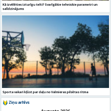
Sporta vakari kļūst par daļu no Valmieras pilsētas ritma
Ziņu arhīvs
Augusts 2026
Pi
Ot
Tr
Ce
Pi
Se
Sv
1
2
3
4
5
6
7
8
9
10
11
12
13
14
15
16
17
18
19
20
21
22
23