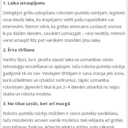
1. Laika ietaupījums
Deleģējot grīdu uzkopšanu robotam-putekļu sūcējam, iegūsiet
visai daudz laika, ko iespējams veltīt pašu vajadzībām vai
interesēm. Ņemot vērā, ka grīdas ieteicams uzslaucīt vismaz
ik pa dažām dienām, savukārt uzmazgāt – reizi nedēļā, mēnesī
varat ietaupīt līdz pat vairākām stundām Jūsu laika.
2. Ērta tīrīšana
Varētu šķist, ka ir jāvelta daudz laika un uzmanības viedo
tehnoloģiju iestatīšanai un apkopei, taču robota-putekļu sūcēja
gadījumā tā vis nav. Viedajam tīrītājam ir sava stacija jeb zona,
kurā uzlādēties un iztukšot netīrumus, tāpēc uzmanība
robotiņam jāpievērš tikai ik pa 2–4 dienām atkarībā no telpu
skaita un robota modeļa.
3. Ne tikai uzsūc, bet arī mazgā
Robots-putekļu sūcējs mūždien ir veicis putekļu savākšanu,
taču mūsdienās aizvien vairāk modeļos tiek iekļauta arī grīdas
mazgāšanas funkcija. Attiecīgi iekārta grīdas spēj sākumā