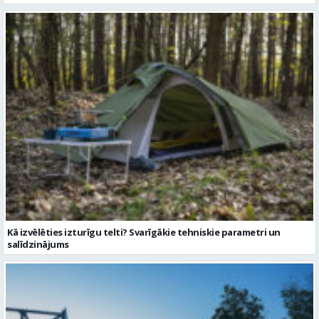
Kā izvēlēties izturīgu telti? Svarīgākie tehniskie parametri un
salīdzinājums