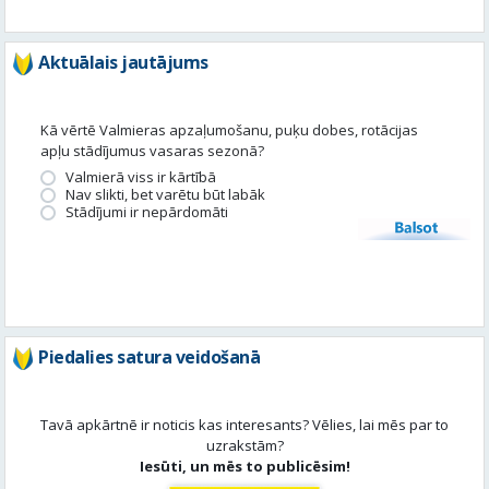
Kā vērtē Valmieras apzaļumošanu, puķu dobes, rotācijas
apļu stādījumus vasaras sezonā?
Valmierā viss ir kārtībā
Nav slikti, bet varētu būt labāk
Stādījumi ir nepārdomāti
Balsot
Piedalies satura veidošanā
Tavā apkārtnē ir noticis kas interesants? Vēlies, lai mēs par to
uzrakstām?
Iesūti, un mēs to publicēsim!