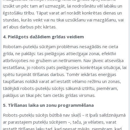
izsūkt un pēc tam arī uzmazgāt, lai nodrošinātu vēl labāku un
ilgstošāku tīrību. Tāpat varat arī norādīt konkrētas dienas un
stundas, kurās veikt vai nu tikai uzsūkšanu vai mazgāšanu, vai
arī abus darbus pēc kārtas.
4. Pielāgots dažādiem grīdas veidiem
Robotam-putekļu sūcējam problēmas nesagādās ne cieta
grīda, ne paklājs: tas pielāgojas attiecīgajai zonai, efektīvi
atbrīvojoties no gružiem un netīrumiem. Nav jāveic atsevišķa
iestatīšana, jo robots pats pielāgosies konkrētajai situācijai, lai
spētu turpināt tīrīšanas darbus. Tomēr iekārtas enerģijas
taupīšanas nolūkā varat arī iestatīt vēlamo režīmu un zonas,
tādējādi robots-putekļu sūcējs sākumā iztīrītu, piemēram,
paklājus un tikai pēc tam cietās grīdas virsmas.
5. Tīrīšanas laika un zonu programmēšana
Robots-putekļu sūcējs būtībā nav skaļš – it īpaši salīdzinājumā
ar parastajiem putekļu sūcējiem –, taču, ja vēlaties, varat
iestatīt tīrīšanas laiku tad, kad neesat mājās, piemēram, kad