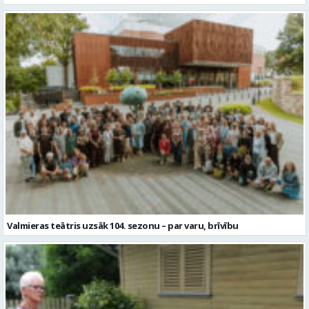
Valmieras teātris uzsāk 104. sezonu – par varu, brīvību