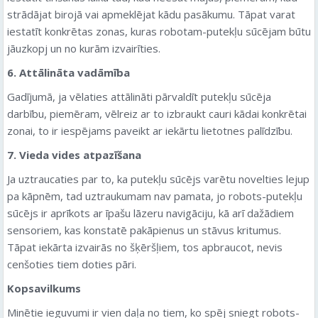
strādājat birojā vai apmeklējat kādu pasākumu. Tāpat varat
iestatīt konkrētas zonas, kuras robotam-putekļu sūcējam būtu
jāuzkopj un no kurām izvairīties.
6. Attālināta vadāmība
Gadījumā, ja vēlaties attālināti pārvaldīt putekļu sūcēja
darbību, piemēram, vēlreiz ar to izbraukt cauri kādai konkrētai
zonai, to ir iespējams paveikt ar iekārtu lietotnes palīdzību.
7. Vieda vides atpazīšana
Ja uztraucaties par to, ka putekļu sūcējs varētu novelties lejup
pa kāpnēm, tad uztraukumam nav pamata, jo robots-putekļu
sūcējs ir aprīkots ar īpašu lāzeru navigāciju, kā arī dažādiem
sensoriem, kas konstatē pakāpienus un stāvus kritumus.
Tāpat iekārta izvairās no šķēršļiem, tos apbraucot, nevis
cenšoties tiem doties pāri.
Kopsavilkums
Minētie ieguvumi ir vien daļa no tiem, ko spēj sniegt robots-