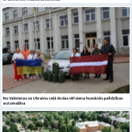
No Valmieras uz Ukrainu ceļā dodas vēl viena humānās palīdzības
automašīna