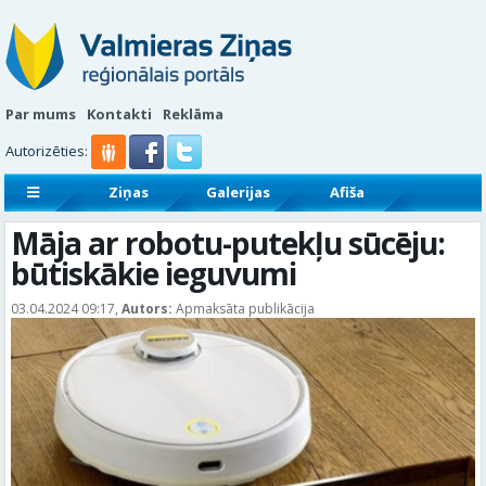
Par mums
Kontakti
Reklāma
Autorizēties:
Ziņas
Galerijas
Afiša
Sludinājumi
Reklāmraksti
Māja ar robotu-putekļu sūcēju:
būtiskākie ieguvumi
03.04.2024 09:17,
Autors:
Apmaksāta publikācija