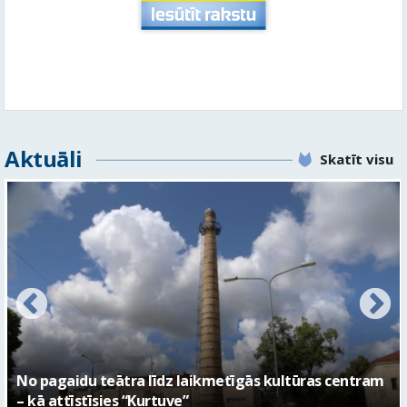
Aktuāli
Skatīt visu
FOTO: Ar daudzveidīgiem notikumiem aizvadīta
Valmieras 743. dzimšanas diena