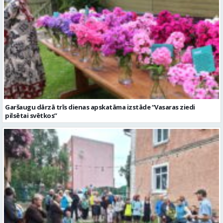
Garšaugu dārzā trīs dienas apskatāma izstāde “Vasaras ziedi
pilsētai svētkos”