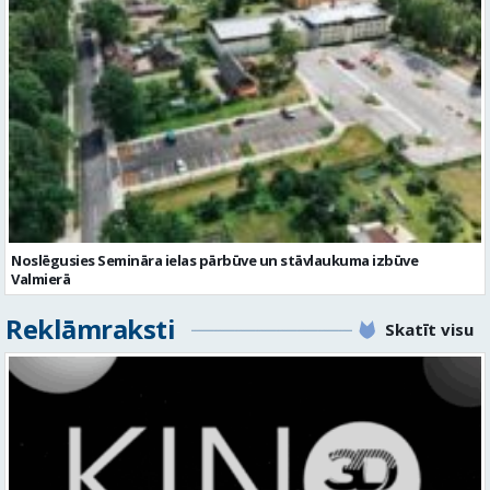
Noslēgusies Semināra ielas pārbūve un stāvlaukuma izbūve
Valmierā
Reklāmraksti
Skatīt visu