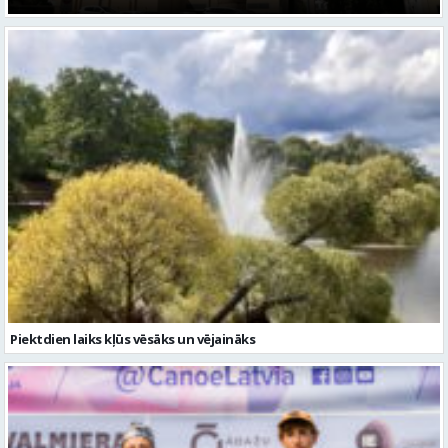
Piektdien laiks kļūs vēsāks un vējaināks