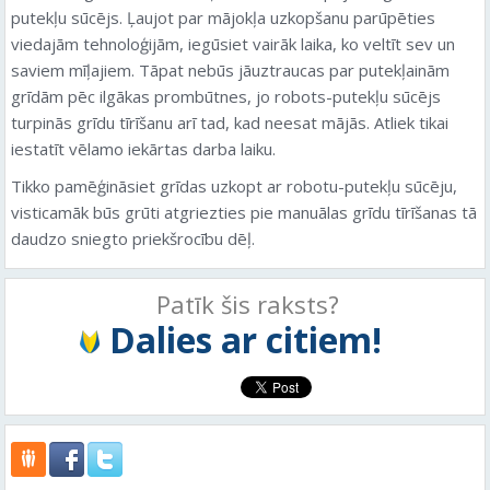
putekļu sūcējs. Ļaujot par mājokļa uzkopšanu parūpēties
viedajām tehnoloģijām, iegūsiet vairāk laika, ko veltīt sev un
saviem mīļajiem. Tāpat nebūs jāuztraucas par putekļainām
grīdām pēc ilgākas prombūtnes, jo robots-putekļu sūcējs
turpinās grīdu tīrīšanu arī tad, kad neesat mājās. Atliek tikai
iestatīt vēlamo iekārtas darba laiku.
Tikko pamēģināsiet grīdas uzkopt ar robotu-putekļu sūcēju,
visticamāk būs grūti atgriezties pie manuālas grīdu tīrīšanas tā
daudzo sniegto priekšrocību dēļ.
Patīk šis raksts?
Dalies ar citiem!