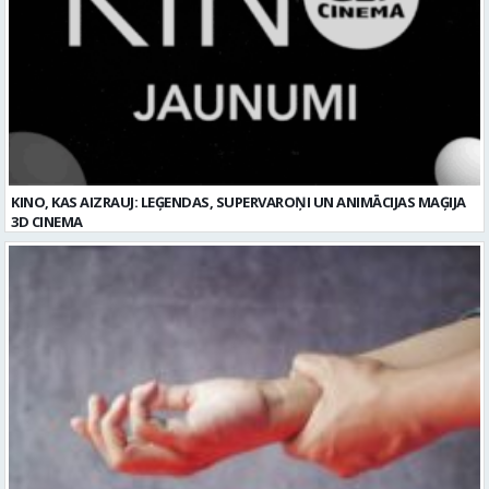
KINO, KAS AIZRAUJ: LEĢENDAS, SUPERVAROŅI UN ANIMĀCIJAS MAĢIJA
3D CINEMA
Plaukstas locītavas sastiepums: kā to novērst, atpazīt un veiksmīgi
ārstēt