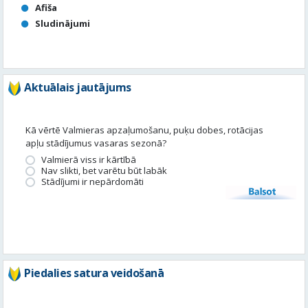
Aktuālais jautājums
Kā vērtē Valmieras apzaļumošanu, puķu dobes, rotācijas
apļu stādījumus vasaras sezonā?
Valmierā viss ir kārtībā
Nav slikti, bet varētu būt labāk
Stādījumi ir nepārdomāti
Balsot
Piedalies satura veidošanā
Tavā apkārtnē ir noticis kas interesants? Vēlies, lai mēs par to
uzrakstām?
Iesūti, un mēs to publicēsim!