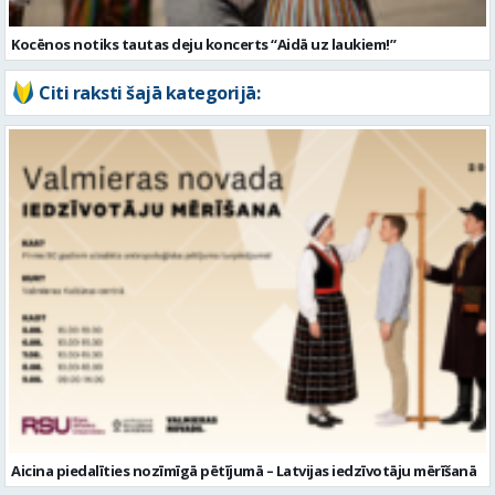
Aicina piedalīties nozīmīgā pētījumā – Latvijas iedzīvotāju mērīšanā