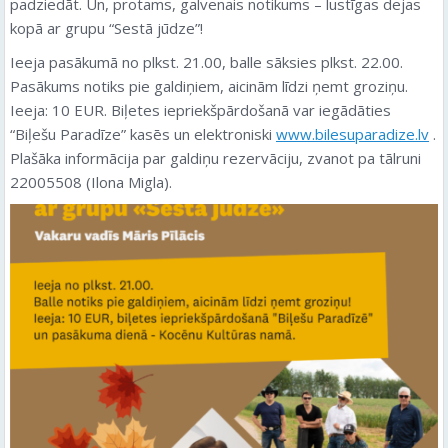
padziedāt. Un, protams, galvenais notikums – lustīgas dejas
kopā ar grupu “Sestā jūdze”!
Ieeja pasākumā no plkst. 21.00, balle sāksies plkst. 22.00.
Pasākums notiks pie galdiņiem, aicinām līdzi ņemt groziņu.
Ieeja: 10 EUR. Biļetes iepriekšpārdošanā var iegādāties
“Biļešu Paradīze” kasēs un elektroniski
www.bilesuparadize.lv
.
Plašāka informācija par galdiņu rezervāciju, zvanot pa tālruni
22005508 (Ilona Migla).