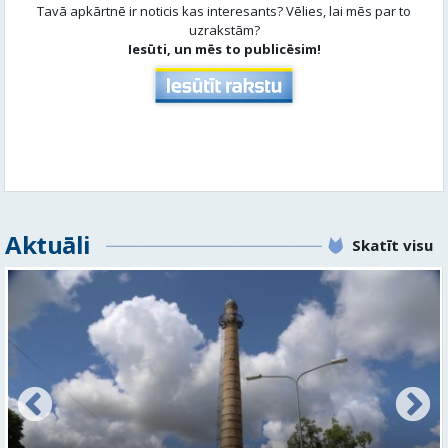
Aktuāli
Skatīt visu
FOTO: Ar daudzveidīgiem notikumiem aizvadīta
Valmieras 743. dzimšanas diena