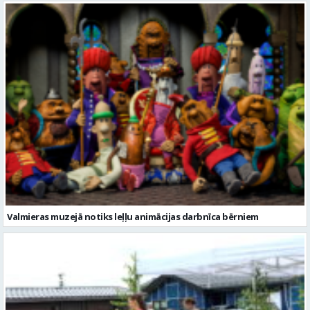
Valmieras muzejā notiks leļļu animācijas darbnīca bērniem