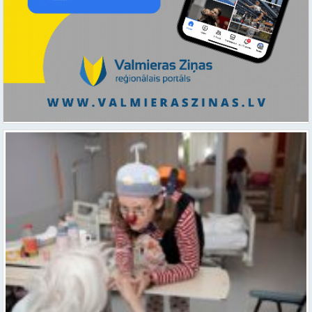
Ar smaidu un profesionālu sirdsiltumu: Dakteri Klauni uzsāk darbu
ar senioriem Vidzemes slimnīcā