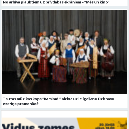
Tautas mūzikas kopa “KamRadi” aicina uz ielīgošanu Dzirnavu
ezeriņa promenādē