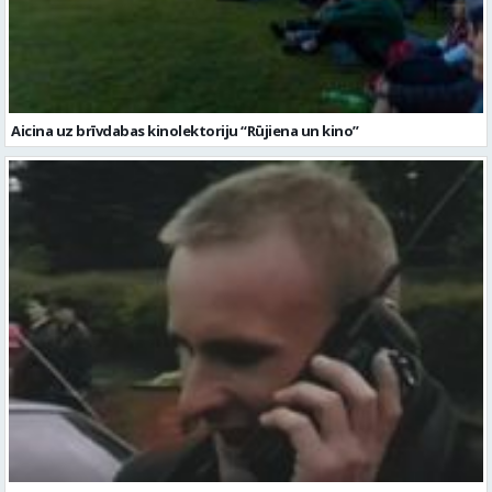
Aicina uz brīvdabas kinolektoriju “Rūjiena un kino”
No arhīva plauktiem uz brīvdabas ekrāniem – “Mēs un kino”