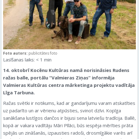
Foto autors:
publicitātes foto
Lasīšanas laiks:
< 1
min
14. oktobrī Kocēnu Kultūras namā norisināsies Rudens
ražas balle
, portālu “Valmieras Ziņas” informēja
Valmieras Kultūras centra mārketinga projektu vadītāja
Līga Tarbuna.
Ražas svētki ir notikums, kad ar gandarījumu varam atskatīties
uz padarīto un ar vērienu atpūsties, svinot dzīvi. Kopīga
sanākšana lustīgos dančos ir bijusi sena latviešu tradīcija. Ballē,
kopā ar vakara vadītāju Māri Pīlāci, būs iespēja mērīties prāta
spējās un zināšanās, izpausties radoši, drosmīgākie varēs arī