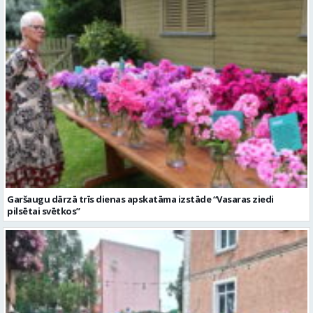
Garšaugu dārzā trīs dienas apskatāma izstāde “Vasaras ziedi
pilsētai svētkos”