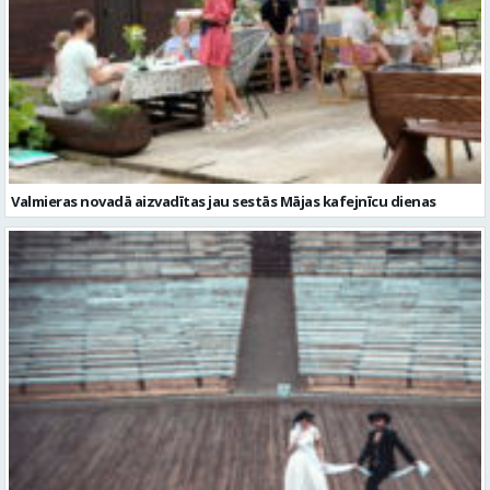
Valmieras novadā aizvadītas jau sestās Mājas kafejnīcu dienas
Valmiera gatava teātra svētkiem – sākas Valmieras vasaras teātra
festivāla nedēļa