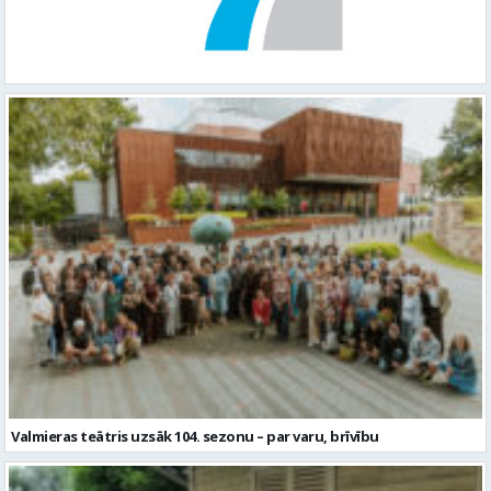
Valmieras teātris uzsāk 104. sezonu – par varu, brīvību