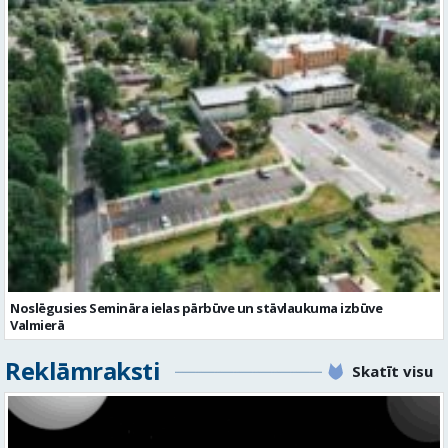
Noslēgusies Semināra ielas pārbūve un stāvlaukuma izbūve
Valmierā
Reklāmraksti
Skatīt visu