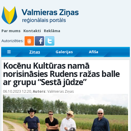
Par mums
Kontakti
Reklāma
Autorizēties:
Ziņas
Galerijas
Afiša
Sludinājumi
Reklāmraksti
Kocēnu Kultūras namā
norisināsies Rudens ražas balle
ar grupu “Sestā jūdze”
06.10.2023 12:20,
Autors:
Valmieras Ziņas