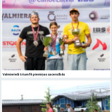
Valmierieši triumfē piemiņas sacensībās