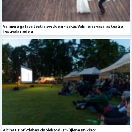
Aicina uz brīvdabas kinolektoriju “Rūjiena un kino”
Ziņu arhīvs
Augusts 2026
Pi
Ot
Tr
Ce
Pi
Se
Sv