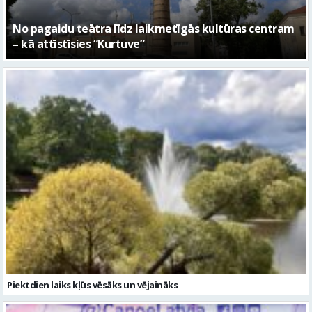
Piektdien laiks kļūs vēsāks un vējaināks