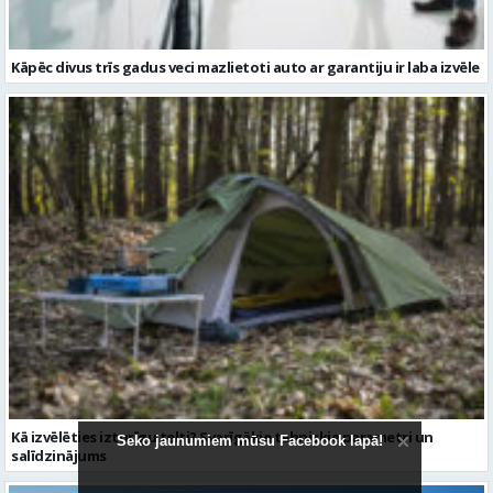
Kā izvēlēties izturīgu telti? Svarīgākie tehniskie parametri un
salīdzinājums
Seko jaunumiem mūsu Facebook lapā!