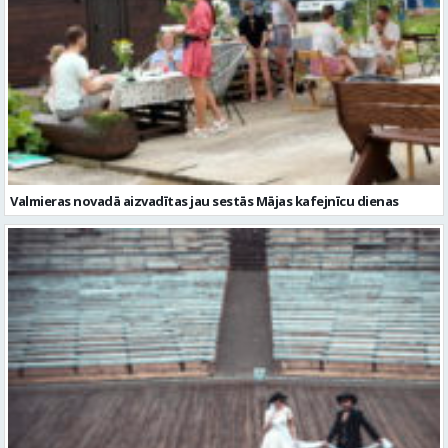
Valmieras novadā aizvadītas jau sestās Mājas kafejnīcu dienas
Valmiera gatava teātra svētkiem – sākas Valmieras vasaras teātra
festivāla nedēļa