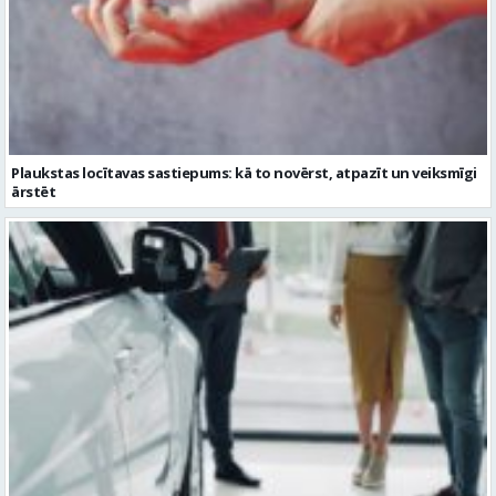
Plaukstas locītavas sastiepums: kā to novērst, atpazīt un veiksmīgi
ārstēt
Kāpēc divus trīs gadus veci mazlietoti auto ar garantiju ir laba izvēle