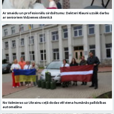
No Valmieras uz Ukrainu ceļā dodas vēl viena humānās palīdzības
automašīna