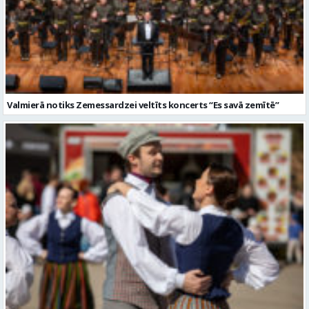
Valmierā notiks Zemessardzei veltīts koncerts “Es savā zemītē”
Kocēnos notiks tautas deju koncerts “Aidā uz laukiem!”
Citi raksti šajā kategorijā: