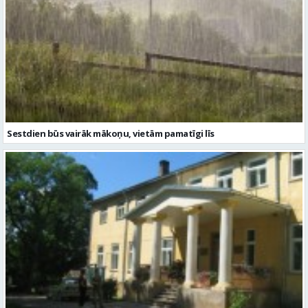
Sestdien būs vairāk mākoņu, vietām pamatīgi līs
Sēļos varēs baudīt nakts romantiku