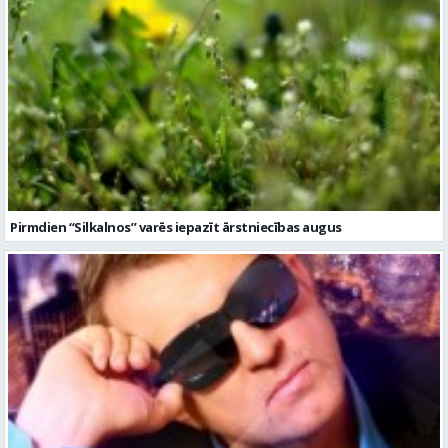
Pirmdien “Silkalnos” varēs iepazīt ārstniecības augus
Konkurss: Laimē biļetes uz grupas “A-Europa” koncertu Multiklubā