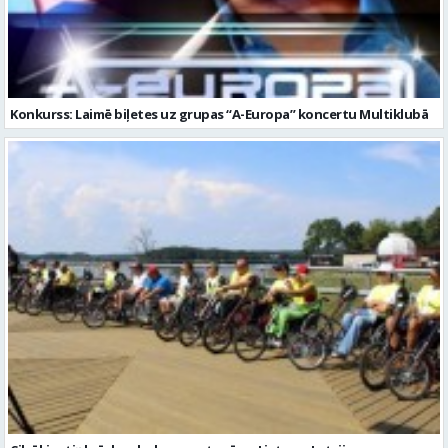
Cilvēki ratiņkrēslos dodas maratonā pa Lietuvu, Latviju un
Baltkrieviju