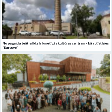
No pagaidu teātra līdz laikmetīgās kultūras centram – kā attīstīsies
“Kurtuve”