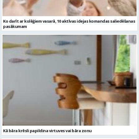
Kā bāra krēsli papildina virtuves vai bāra zonu