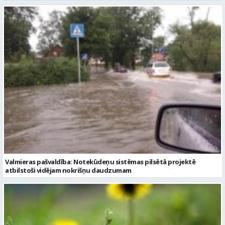
Valmieras pašvaldība: Notekūdeņu sistēmas pilsētā projektē
atbilstoši vidējam nokrišņu daudzumam