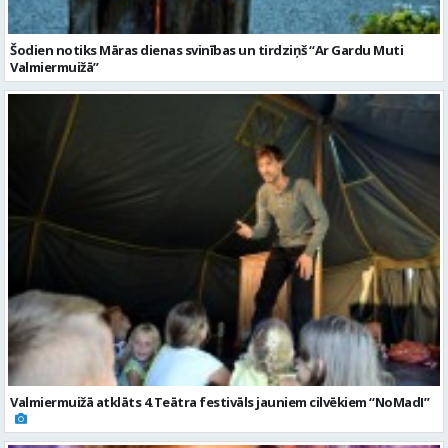
Valmiermuižā atklāts 4.Teātra festivāls jauniem cilvēkiem “NoMadI”