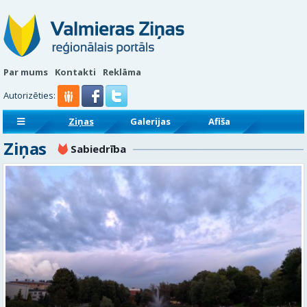
Par mums
Kontakti
Reklāma
Autorizēties:
Ziņas
Galerijas
Afiša
Ziņas
Sludinājumi
Reklāmraksti
Sabiedrība
Policija un operatīvie dienesti
Kultūra un izklaide
Ekonomika
Sports