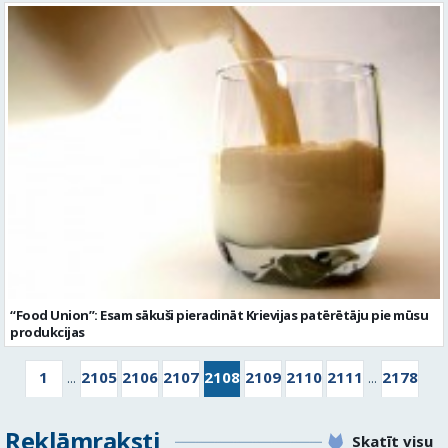
“Food Union”: Esam sākuši pieradināt Krievijas patērētāju pie mūsu
produkcijas
1
2105
2106
2107
2108
2109
2110
2111
2178
...
...
Reklāmraksti
Skatīt visu