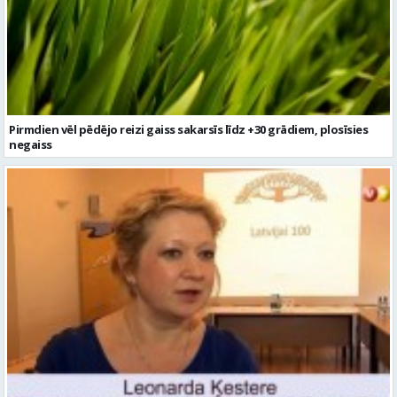
Pirmdien vēl pēdējo reizi gaiss sakarsīs līdz +30 grādiem, plosīsies
negaiss
Vidzemes TV: Nedēļa Vidzemē