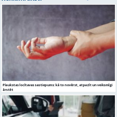
Plaukstas locītavas sastiepums: kā to novērst, atpazīt un veiksmīgi
ārstēt