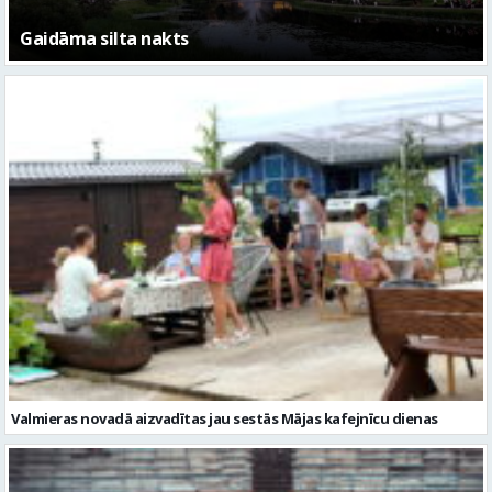
Gaidāma silta nakts
Valmieras novadā aizvadītas jau sestās Mājas kafejnīcu dienas