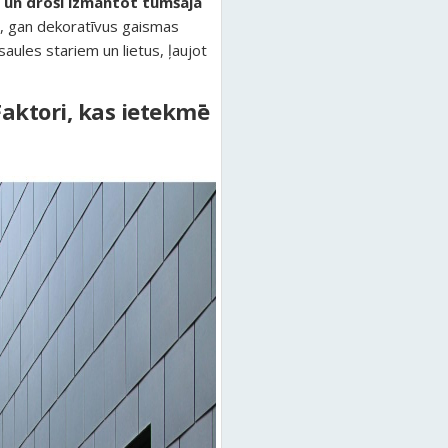
i un droši izmantot tumšajā
u, gan dekoratīvus gaismas
ules stariem un lietus, ļaujot
aktori, kas ietekmē