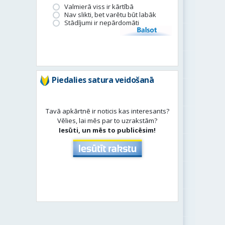
Valmierā viss ir kārtībā
Nav slikti, bet varētu būt labāk
Stādījumi ir nepārdomāti
Balsot
Piedalies satura veidošanā
Tavā apkārtnē ir noticis kas interesants?
Vēlies, lai mēs par to uzrakstām?
Iesūti, un mēs to publicēsim!