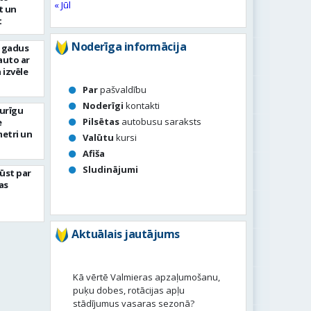
« Jūl
t un
t
Noderīga informācija
s gadus
auto ar
 izvēle
Par
pašvaldību
Noderīgi
kontakti
turīgu
Pilsētas
autobusu saraksts
e
metri un
Valūtu
kursi
Afiša
Sludinājumi
ļūst par
as
Aktuālais jautājums
Kā vērtē Valmieras apzaļumošanu,
puķu dobes, rotācijas apļu
stādījumus vasaras sezonā?