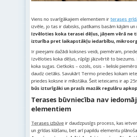
Viens no svarīgākajiem elementiem ir
terases grī
izvēle, jo tas ir dabisks, patīkams basām kājām un
Izvēloties koka terasei dēļus, jāņem vērā ne ti
izturība pret laikapstākļu iedarbību, mikroo
Ir pieejami dažādi koksnes veidi, piemēram, priede,
Izvēloties koka dēļus, rūpīgi jāizvērtē to biezums.
koka sugas. Cietkoks – ozols, osis – lieliski piemē
daudz cietāks. Savukārt Termo priedes kokam iete
priedes koksne ir mīkstāka. Šeit ieteicams ir ap 
būs izturīgāki un prasīs mazāk regulāru apkop
Terases būvniecība nav iedomā
elementiem
Terases izbūve
ir daudzpusīgs process, kas ietver
un grīdas klāšanu, bet arī papildu elementu plānoš