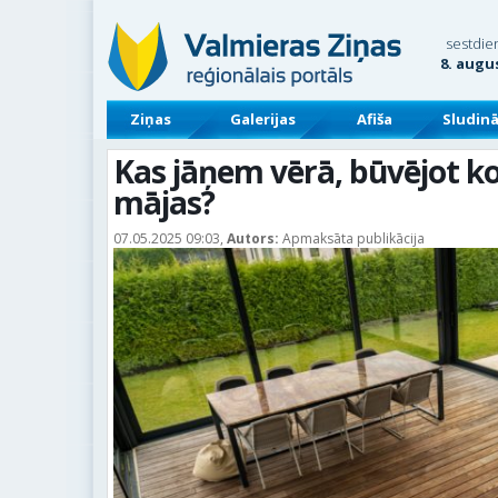
sestdie
8. augu
Ziņas
Galerijas
Afiša
Sludin
Kas jāņem vērā, būvējot ko
mājas?
07.05.2025 09:03,
Autors:
Apmaksāta publikācija