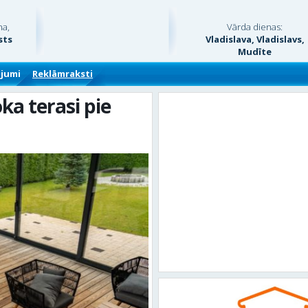
na,
Vārda dienas:
sts
Vladislava, Vladislavs,
Mudīte
ājumi
Reklāmraksti
ka terasi pie