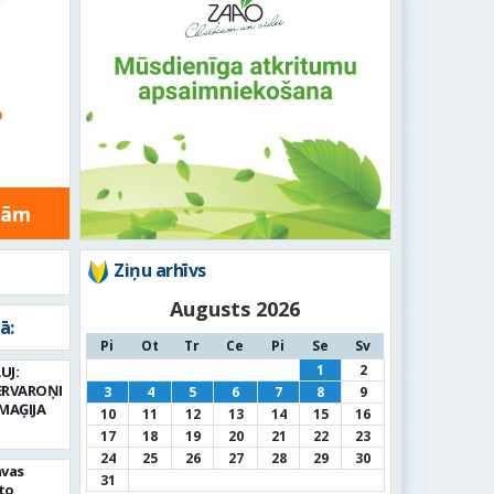
Ziņu arhīvs
Augusts 2026
ā:
Pi
Ot
Tr
Ce
Pi
Se
Sv
1
2
UJ:
ERVAROŅI
3
4
5
6
7
8
9
MAĢIJA
10
11
12
13
14
15
16
17
18
19
20
21
22
23
24
25
26
27
28
29
30
avas
31
to