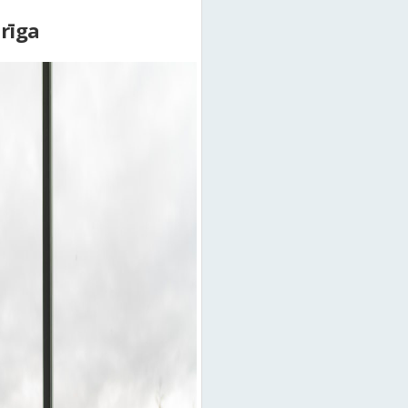
arīga