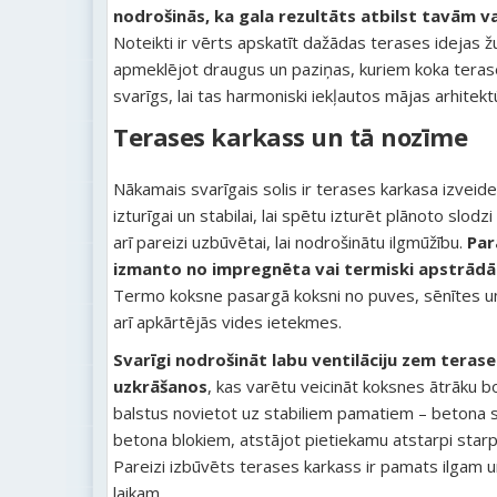
nodrošinās, ka gala rezultāts atbilst tavām 
Noteikti ir vērts apskatīt dažādas terases idejas ž
apmeklējot draugus un paziņas, kuriem koka terase j
svarīgs, lai tas harmoniski iekļautos mājas arhitekt
Terases karkass un tā nozīme
Nākamais svarīgais solis ir terases karkasa izveide.
izturīgai un stabilai, lai spētu izturēt plānoto slodzi
arī pareizi uzbūvētai, lai nodrošinātu ilgmūžību.
Par
izmanto no impregnēta vai termiski apstrādā
Termo koksne pasargā koksni no puves, sēnītes u
arī apkārtējās vides ietekmes.
Svarīgi nodrošināt labu ventilāciju zem teras
uzkrāšanos
, kas varētu veicināt koksnes ātrāku 
balstus novietot uz stabiliem pamatiem – betona 
betona blokiem, atstājot pietiekamu atstarpi star
Pareizi izbūvēts terases karkass ir pamats ilgam
laikam.