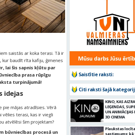
em saistās ar koka terasi. Tā ir
e, kur baudīt rīta kafiju, ģimenes
, lai šis sapnis kļūtu par
Saistītie raksti:
būvniecība prasa rūpīgu
raksta turpinājumā!
Citi raksti šajā kategorij
s idejas
KINO, KAS AIZRA
LEĢENDAS, SUP
se pie mājas atradīsies. Vērā
UN ANIMĀCIJAS 
vēlies terasi, kas ir viegli
3D CINEMA
tību atvēlēsi šim projektam?
Plaukstas locīt
ām būvniecības procesā un
sastiepums: kā 