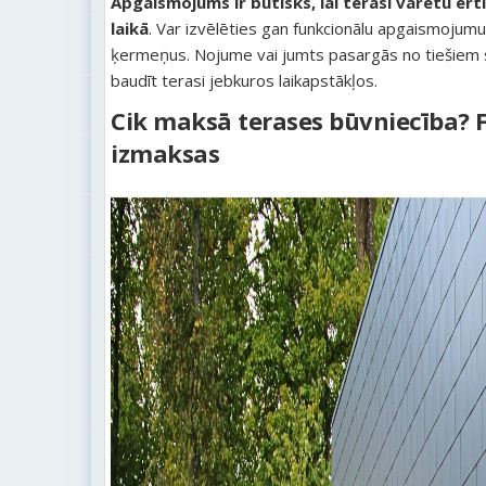
Apgaismojums ir būtisks, lai terasi varētu ērt
laikā
. Var izvēlēties gan funkcionālu apgaismojum
ķermeņus. Nojume vai jumts pasargās no tiešiem sa
baudīt terasi jebkuros laikapstākļos.
Cik maksā terases būvniecība? F
izmaksas