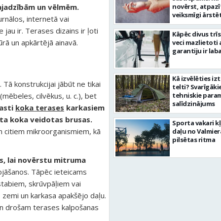
vajadzībām un vēlmēm.
novērst, atpazī
veiksmīgi ārstē
urnālos, internetā vai
au ir. Terases dizains ir ļoti
Kāpēc divus trī
ūrā un apkārtējā ainavā.
veci mazlietoti 
garantiju ir laba
Kā izvēlēties iz
 Tā konstrukcijai jābūt ne tikai
telti? Svarīgāki
 (mēbeles, cilvēkus, u. c.), bet
tehniskie para
salīdzinājums
asti
koka terases
karkasiem
ta koka veidotas brusas.
Sporta vakari k
n citiem mikroorganismiem, kā
daļu no Valmier
pilsētas ritma
es, lai novērstu mitruma
bojāšanos. Tāpēc ieteicams
stabiem, skrūvpāļiem vai
p zemi un karkasa apakšējo daļu.
 un drošam terases kalpošanas