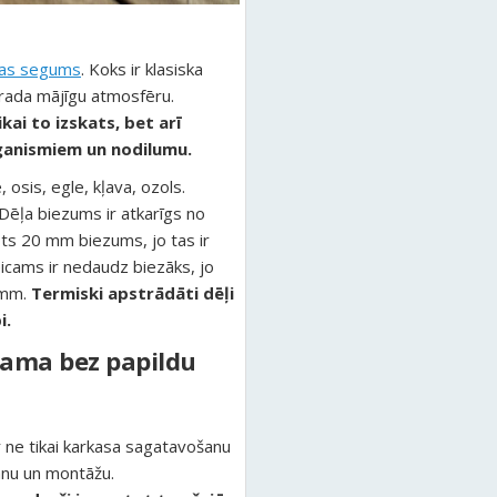
das segums
. Koks ir klasiska
 rada mājīgu atmosfēru.
kai to izskats, bet arī
rganismiem un nodilumu.
 osis, egle, kļava, ozols.
 Dēļa biezums ir atkarīgs no
rots 20 mm biezums, jo tas ir
icams ir nedaudz biezāks, jo
25mm.
Termiski apstrādāti dēļi
i.
jama bez papildu
 ne tikai karkasa sagatavošanu
anu un montāžu.