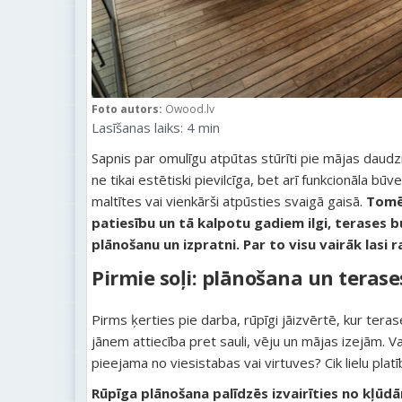
Foto autors:
Owood.lv
Lasīšanas laiks:
4
min
Sapnis par omulīgu atpūtas stūrīti pie mājas daudzi
ne tikai estētiski pievilcīga, bet arī funkcionāla būv
maltītes vai vienkārši atpūsties svaigā gaisā.
Tomēr
patiesību un tā kalpotu gadiem ilgi, terases 
plānošanu un izpratni. Par to visu vairāk lasi 
Pirmie soļi: plānošana un terase
Pirms ķerties pie darba, rūpīgi jāizvērtē, kur tera
jānem attiecība pret sauli, vēju un mājas izejām. Vai 
pieejama no viesistabas vai virtuves? Cik lielu pla
Rūpīga plānošana palīdzēs izvairīties no kļūd