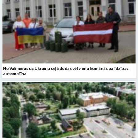
No Valmieras uz Ukrainu ceļā dodas vēl viena humānās palīdzības
automašīna