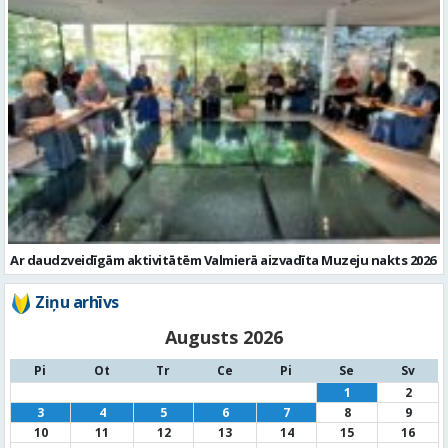
Ar daudzveidīgām aktivitātēm Valmierā aizvadīta Muzeju nakts 2026
Ziņu arhīvs
Augusts 2026
Pi
Ot
Tr
Ce
Pi
Se
Sv
1
2
3
4
5
6
7
8
9
10
11
12
13
14
15
16
17
18
19
20
21
22
23
24
25
26
27
28
29
30
31
« Jūl