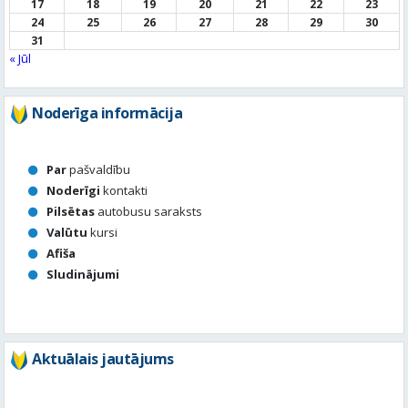
Noderīga informācija
Par
pašvaldību
Noderīgi
kontakti
Pilsētas
autobusu saraksts
Valūtu
kursi
Afiša
Sludinājumi
Aktuālais jautājums
Kā vērtē Valmieras apzaļumošanu, puķu dobes, rotācijas
apļu stādījumus vasaras sezonā?
Valmierā viss ir kārtībā
Nav slikti, bet varētu būt labāk
Stādījumi ir nepārdomāti
Balsot