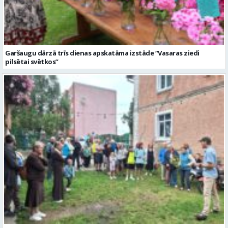
pilsētai svētkos”
Valmieras dzimšanas diena sākas ar Krāču kakta svētkiem