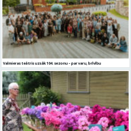
Valmieras teātris uzsāk 104. sezonu – par varu, brīvību
Garšaugu dārzā trīs dienas apskatāma izstāde “Vasaras ziedi