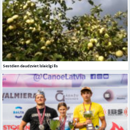
Sestdien daudzviet īslaicīgi līs
Valmierieši triumfē piemiņas sacensībās