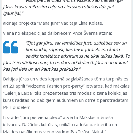
visus pievienoties mums vasarā, kad mēnesi gar
jūras krastu mērosim ceļu no Lietuvas robežas līdz pat
Igaunijai,”
aicināja projekta “Mana jūra” vadītāja Elīna Kolāte.
Viena no ekspedīcijas dalībniecēm Ance Šverna atzina:
“Ejot gar jūru, var iemācīties just, uzticēties sev un
komandai, saprast, kas tev ir jūra. Aicinu katru
savākt izmētātos atkritumus ne tikai talkas laikā. To
jūra ir iemācījusi man, to es daru arī ikdienā. Jūra man ir kaut
kas ļoti liels un arī kaut kas praktisks.”
Baltijas jūras un vides kopumā saglabāšanas tēma turpināsies
arī 23.aprīlī “Vidzeme Fashion pre-party” ietvaros, kad mākslas
“Galerijā Laipa” tiks prezentētas trīs modes dizaina kolekcijas,
kuras radītas no dabīgiem audumiem un otrreiz pārstrādātām
PET pudelēm.
Izstāde “Jūra pie viena pleca” atvērta Mākslas mēneša
ietvaros. Dažādos kultūras, unikālo radošo partnerību un
izlaides pasākumus vieno vadmotīvs “krāsu šļaksti”.