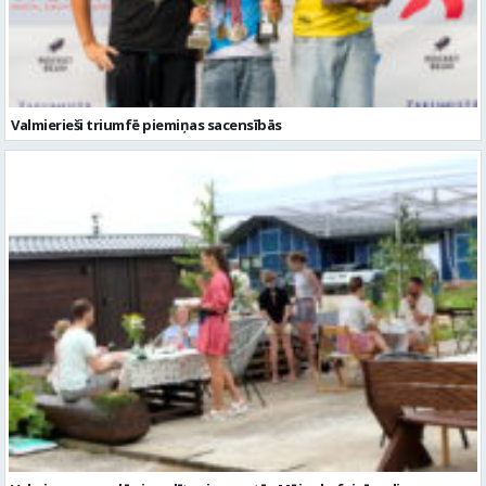
Valmieras novadā aizvadītas jau sestās Mājas kafejnīcu dienas