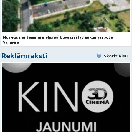
Noslēgusies Semināra ielas pārbūve un stāvlaukuma izbūve
Valmierā
Reklāmraksti
Skatīt visu
KINO, KAS AIZRAUJ: LEĢENDAS, SUPERVAROŅI UN ANIMĀCIJAS MAĢIJA
3D CINEMA