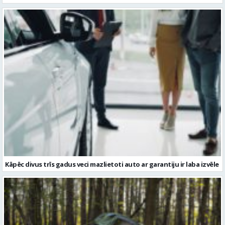
Kāpēc divus trīs gadus veci mazlietoti auto ar garantiju ir laba izvēle