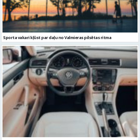
Sporta vakari kļūst par daļu no Valmieras pilsētas ritma
Volkswagen Passat uzturēšana: praktiska pieeja ilgākam
kalpošanas laikam