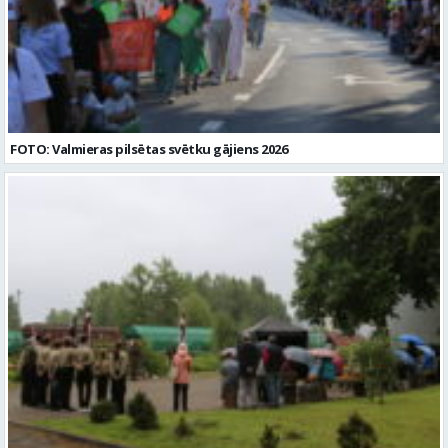
FOTO: Valmieras pilsētas svētku gājiens 2026
Valmierā piemin komunistiskā genocīda upurus