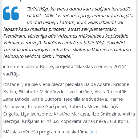
“Brīnišķīgi, ka vienu domu katrs spējam ieraudzīt
citādāk. Mākslas mēneša programma ir ļoti bagāta
un dod iespēju katram, kurš vēlas izbaudīt vai
iepazīt kādu mākslas procesu, atrast sev piemērotāko.
Piemēram, vērienīga būs Vidzemes mākslinieku kopizstāde
Valmieras muzejā, Kultūras centrā un bibliotēkā. Savukārt
Tūrisma informācijas centrā būs skatāma Valmieras cietuma
ieslodzīto veidota darbu izstāde,”
informēja Jolanta Borīte, projekta “Mākslas mēnesis 2015”
vadītāja.
Izstādē “Jūra pie viena pleca” piedalās Baiba Apsīte, Kristīne
Kvitka, Elizabete Melnbārzde, Ilze Laizāne, Alvils Rozentāls,
Zane Balode, Ansis Butnors, Neonilla Medvedeva, Karine
Paronyanc, Kristīne Guršpone, Roberts Muzis, Mārtiņš
Eņģelis, Līga Jaunzeme, Kristīne Markusa, Ilze Smildziņa, Anitra
Bērziņa, Krišjānis Piliņš u.c. Kopskaitā vairāk nekā 30 autoru.
Mākslas mēneša programma apskatāma
šeit
.