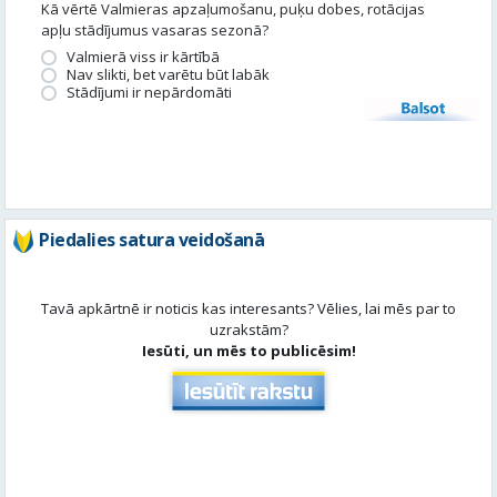
Piedalies satura veidošanā
Tavā apkārtnē ir noticis kas interesants? Vēlies, lai mēs par to
uzrakstām?
Iesūti, un mēs to publicēsim!
Aktuāli
Skatīt visu