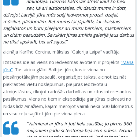
atainotajā. Gleznās katrs var atrast kaut ko tieši
sev, kā arī aizdomāties, cik daudz mums ir dots,
dzīvojot Latvijā. Jūra mūs spēj iedvesmot prozai, dzejai,
mūzikai, pārdomām. Bet mums tai jāpalīdz, lai skaistais
saglabātos un būtu pieejams arī mūsu bērniem, mazbērniem
un citām paaudzēm. Savukārt jūras smiltis galerijā ļaus darbus
ne tikai apskatīt, bet arī sajust”
aicināja Karlīne Cercina, mākslas “Galerija Laipa” vadītāja.
Izstādes idejas viens no iedvesmas avotiem ir projekts
“Mana
jūra”
. Tas aicina glābt Baltijas jūru, kas ir viena no
piesārņotākajām pasaulē, organizējot talkas, aicinot izzināt
piekrastes vietu noslēpumus, piejūras iedzīvotāju
atmiņstāstus, rīkojot radošās darbnīcas un citus interesantus
pasākumus. Viens no tiem ir ekspedīcija gar jūras piekrasti no
Nidas līdz Ainažiem, kājām mērojot vairāk nekā 500 kilometrus
un visu ceļu sajūtot jūru pie viena pleca.
“Valmierai ar jūru ir ļoti liela saistība, jo pirms 360
miljoniem gadu šī teritorija bija zem ūdens. Aicinu