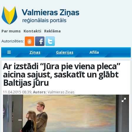
Par mums
Kontakti
Reklāma
Autorizēties:
Ziņas
Galerijas
Afiša
Sludinājumi
Reklāmraksti
Ar izstādi “Jūra pie viena pleca”
aicina sajust, saskatīt un glābt
Baltijas jūru
11.04.2015 08:39,
Autors:
Valmieras Ziņas