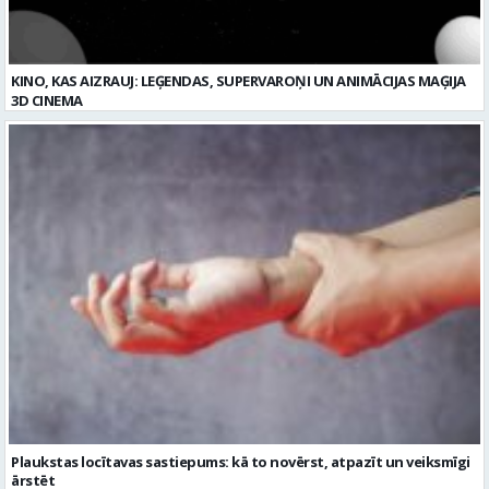
Plaukstas locītavas sastiepums: kā to novērst, atpazīt un veiksmīgi
ārstēt