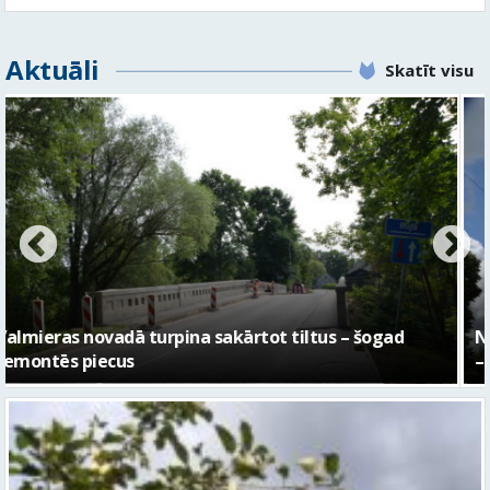
No pagaidu teātra līdz laikmetīgās kultūras centram
– kā attīstīsies “Kurtuve”