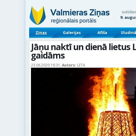
svētdie
9. augu
Ziņas
Galerijas
Afiša
Sludin
Jāņu naktī un dienā lietus 
gaidāms
23.06.2020 16:31,
Autors:
LETA