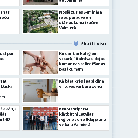
”
automašīna
šanas
Noslēgusies Semināra
Krāču
ielas pārbūve un
stāvlaukuma izbūve
Valmierā
Skatīt visu
ļūst par
Ko darīt ar kolēģiem
as
vasarā, 10 aktīvas idejas
komandas saliedēšanas
pasākumam
ssat
Kā bāra krēsli papildina
aktiska
virtuves vai bāra zonu
kam
rāk kā 1,2
KRASO stiprina
ālās
klātbūtni Latvijas
rt-ID
reģionos un atklāj jaunu
veikalu Valmierā