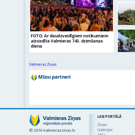
FOTO: Ar daudzveidīgiem notikumiem
aizvadīta Valmieras 743. dzimšanas
diena
Valmieras Ziņas
Mūsu partneri
LASI PORTĀLĀ
Ziņas
Galerijas
© 2016 Valmieraszinas.lv
Afiša