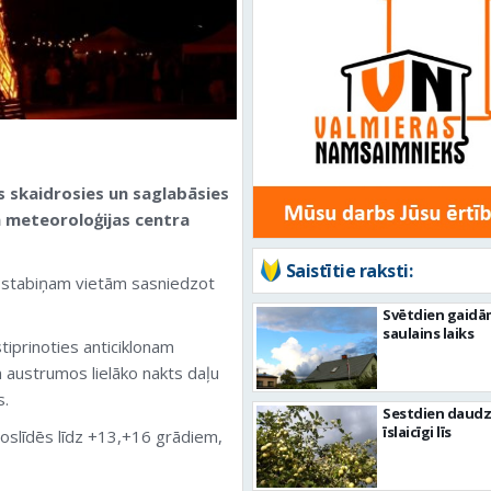
s skaidrosies un saglabāsies
un meteoroloģijas centra
Saistītie raksti:
ra stabiņam vietām sasniedzot
Svētdien gaidā
saulains laiks
iprinoties anticiklonam
n austrumos lielāko nakts daļu
s.
Sestdien daudz
īslaicīgi līs
noslīdēs līdz +13,+16 grādiem,