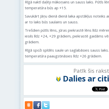
Rīgā naktī daļēji mākoņains un sauss laiks. Pūtīs lē
temperatūra būs ap +15.
Savukārt Jāņu dienā dienā laika apstākļus noteiks ant
ar to laiks būs saulains un sauss.
Trešdien pūtīs lēns, jūras piekrastē lēns līdz mēr
iesils līdz +24, +29 grādiem, piekrastē gaidāms vēs
grādiem.
Rīgā spoži spīdēs saule un saglabāsies sauss laiks. 
temperatūra paaugstināsies līdz +26 grādiem.
Patīk šis raks
Dalies ar ci