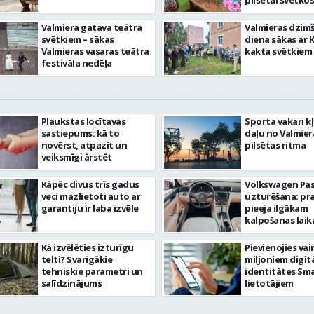
pilsētai svētkos
Valmiera gatava teātra
Valmieras dzim
svētkiem – sākas
diena sākas ar 
Valmieras vasaras teātra
kakta svētkiem
festivāla nedēļa
Plaukstas locītavas
Sporta vakari k
sastiepums: kā to
daļu no Valmier
novērst, atpazīt un
pilsētas ritma
veiksmīgi ārstēt
Kāpēc divus trīs gadus
Volkswagen Pa
veci mazlietoti auto ar
uzturēšana: pr
garantiju ir laba izvēle
pieeja ilgākam
kalpošanas lai
Kā izvēlēties izturīgu
Pievienojies vai
telti? Svarīgākie
miljoniem digit
tehniskie parametri un
identitātes Sma
salīdzinājums
lietotājiem