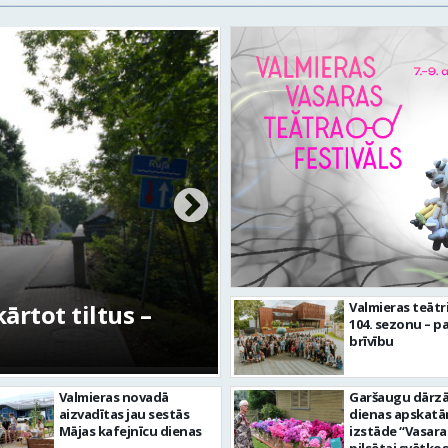
rtot tiltus –
No pagaidu teātra 
Valmieras teātr
104. sezonu – pa
centram – kā attīs
brīvību
Valmieras novadā
Garšaugu dārzā 
aizvadītas jau sestās
dienas apskat
Mājas kafejnīcu dienas
izstāde “Vasara