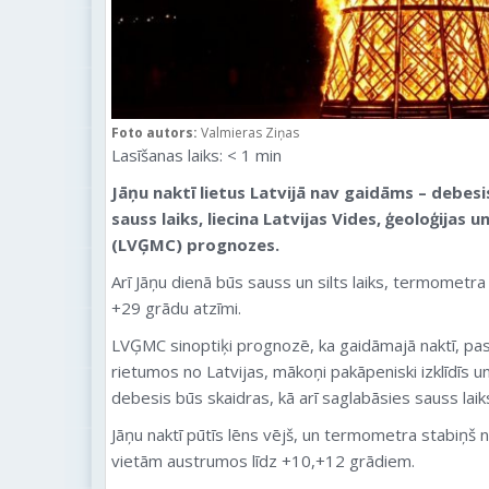
Foto autors:
Valmieras Ziņas
Lasīšanas laiks:
< 1
min
Jāņu naktī lietus Latvijā nav gaidāms – debesi
sauss laiks, liecina Latvijas Vides, ģeoloģijas 
(LVĢMC) prognozes.
Arī Jāņu dienā būs sauss un silts laiks, termomet
+29 grādu atzīmi.
LVĢMC sinoptiķi prognozē, ka gaidāmajā naktī, past
rietumos no Latvijas, mākoņi pakāpeniski izklīdīs u
debesis būs skaidras, kā arī saglabāsies sauss laik
Jāņu naktī pūtīs lēns vējš, un termometra stabiņš 
vietām austrumos līdz +10,+12 grādiem.