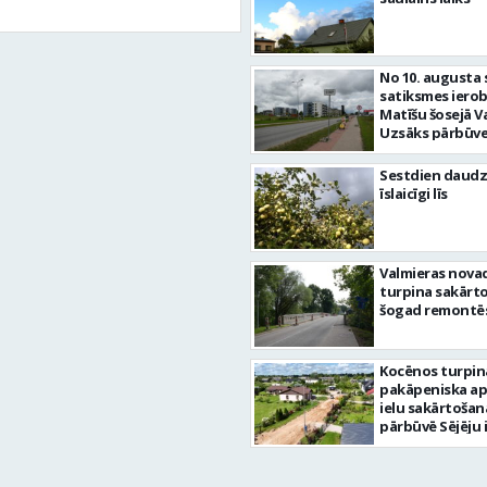
No 10. augusta 
satiksmes iero
Matīšu šosejā V
Uzsāks pārbūve
Sestdien daudz
īslaicīgi līs
Valmieras nova
turpina sakārtot
šogad remontēs
Kocēnos turpin
pakāpeniska a
ielu sakārtošan
pārbūvē Sējēju 