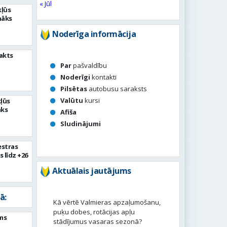
« Jūl
kļūs
nāks
Noderīga informācija
akts
Par
pašvaldību
Noderīgi
kontakti
Pilsētas
autobusu saraksts
Valūtu
kursi
kļūs
āks
Afiša
Sludinājumi
estras
s līdz +26
Aktuālais jautājums
ā:
Kā vērtē Valmieras apzaļumošanu,
puķu dobes, rotācijas apļu
ms
stādījumus vasaras sezonā?