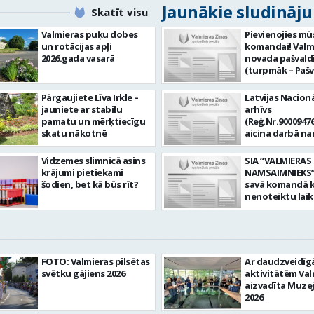
Jaunākie sludināj
Skatīt visu
Valmieras puķu dobes
Pievienojies mū
un rotācijas apļi
komandai! Valm
2026.gada vasarā
novada pašvald
(turpmāk – Pašv
aicina darbā
Informācijas te
Pārgaujiete Līva Irkle –
Latvijas Nacionā
centra (ITC) inf
jauniete ar stabilu
arhīvs
tehnoloģiju
pamatu un mērķtiecīgu
(Reģ.Nr.90009476
administratoru/
skatu nākotnē
aicina darbā n
nenoteiktu laik
pārzini (uz nen
vieta: Rūjienas 
laiku) Valmieras
Vidzemes slimnīcā asins
SIA “VALMIERAS
Naukšēnu apvi
valsts arhīvā Mēs
krājumi pietiekami
NAMSAIMNIEKS” 
teritorijās Ja Tev
Valmieras zonāl
šodien, bet kā būs rīt?
savā komandā k
vēlme: nodrošin
arhīvā uzkrājam
nenoteiktu lai
informācijas un
uzskaitām, sag
SPECIALIZĒTĀ
komunikācijas
darām pieejam
AUTOMOBIĻA V
tehnoloģijām (
popularizējam 
Galvenie amata
IKT) saistīto p
dokumentāro
pienākumi: vadī
pieteikumu pār
mantojumu. M
apkalpot specia
un operatīvu ri
FOTO: Valmieras pilsētas
Ar daudzveidī
pārraudzībā un
(arī kravas) aut
nodrošināt
svētku gājiens 2026
aktivitātēm Val
zonā ietilpst Va
uzturēt uzticē
datortehnikas l
aizvadīta Muze
Valkas, Smilten
automobili teh
atbalstu un ar 
2026
Limbažu novadi
kārtībā. veikt v
saistīto
savai komandai