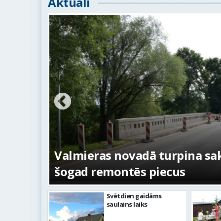
Aktuāli
ežojumi
s
Valmieras novadā turpina sakā
šogad remontēs piecus
Svētdien gaidāms
saulains laiks