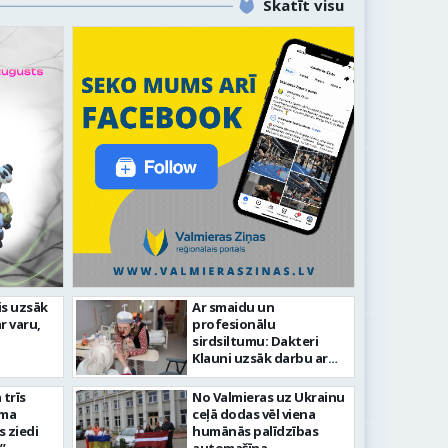
Skatīt visu
līdz laikmetīgās kultūras
is uzsāk
Ar smaidu un
FOTO: 
r varu,
profesionālu
tīsies “Kurtuve”
aizvadī
sirdsiltumu: Dakteri
Klauni uzsāk darbu ar
senioriem Vidzemes
slimnīcā
trīs
No Valmieras uz Ukrainu
āma
ceļā dodas vēl viena
s ziedi
humānās palīdzības