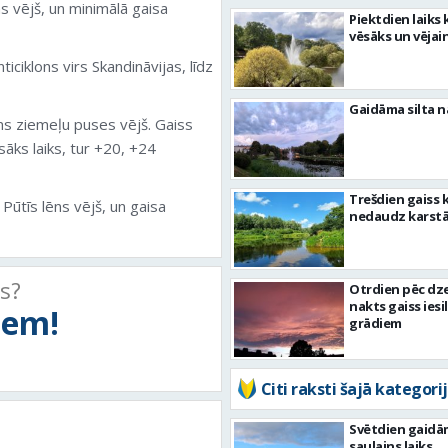
ns vējš, un minimālā gaisa
Piektdien laiks 
vēsāks un vējai
iciklons virs Skandināvijas, līdz
Gaidāma silta n
ens ziemeļu puses vējš. Gaiss
āks laiks, tur +20, +24
Trešdien gaiss 
Pūtīs lēns vējš, un gaisa
nedaudz karst
ts?
Otrdien pēc dz
nakts gaiss iesil
tiem!
grādiem
Citi raksti šajā kategorij
Svētdien gaidā
saulains laiks