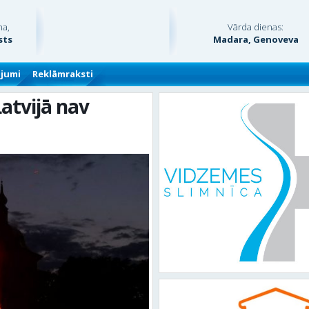
na,
Vārda dienas:
sts
Madara, Genoveva
ājumi
Reklāmraksti
Latvijā nav