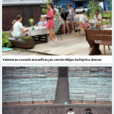
Valmieras novadā aizvadītas jau sestās Mājas kafejnīcu dienas