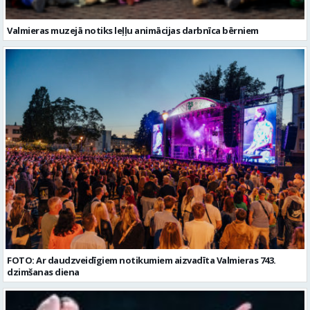
FOTO: Ar daudzveidīgiem notikumiem aizvadīta Valmieras 743.
dzimšanas diena