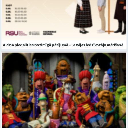
Aicina piedalīties nozīmīgā pētījumā – Latvijas iedzīvotāju mērīšanā
Valmieras muzejā notiks leļļu animācijas darbnīca bērniem