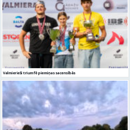
Valmierieši triumfē piemiņas sacensībās