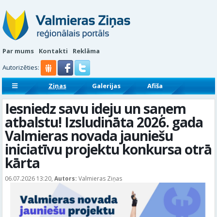
Par mums
Kontakti
Reklāma
Autorizēties:
Ziņas
Galerijas
Afiša
Sludinājumi
Reklāmraksti
Iesniedz savu ideju un saņem
atbalstu! Izsludināta 2026. gada
Valmieras novada jauniešu
iniciatīvu projektu konkursa otrā
kārta
06.07.2026 13:20,
Autors:
Valmieras Ziņas