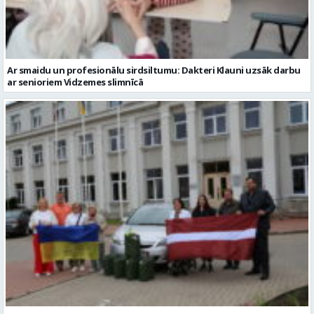
ar senioriem Vidzemes slimnīcā
No Valmieras uz Ukrainu ceļā dodas vēl viena humānās palīdzības
automašīna