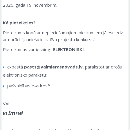
2026. gada 19. novembrim.
Kā pieteikties?
Pieteikums kopā ar nepieciešamajiem pielikumiem jāiesniedz
ar norādi “Jauniešu iniciatīvu projektu konkurss”.
Pieteikumus var iesniegt
ELEKTRONISKI
:
e-pastā
pasts@valmierasnovads.lv
, parakstot ar drošu
elektronisko parakstu;
pašvaldības e-adresē.
VAI
KLĀTIENĒ
: