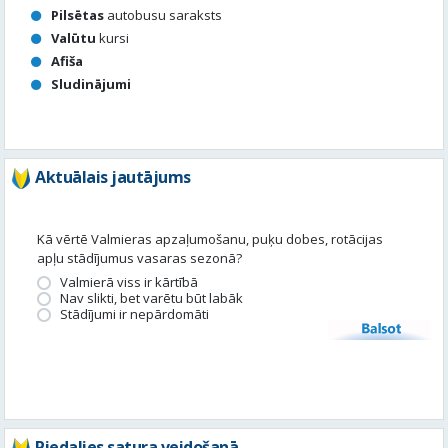
Aktuālais jautājums
Kā vērtē Valmieras apzaļumošanu, puķu dobes, rotācijas
apļu stādījumus vasaras sezonā?
Valmierā viss ir kārtībā
Nav slikti, bet varētu būt labāk
Stādījumi ir nepārdomāti
Balsot
Piedalies satura veidošanā
Tavā apkārtnē ir noticis kas interesants? Vēlies, lai mēs par to
uzrakstām?
Iesūti, un mēs to publicēsim!