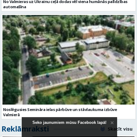
Noslēgusies Semināra ielas pārbūve un stāvlaukuma izbūve
Valmierā
Reklāmraksti
Skatīt visu
Seko jaunumiem mūsu Facebook lapā!