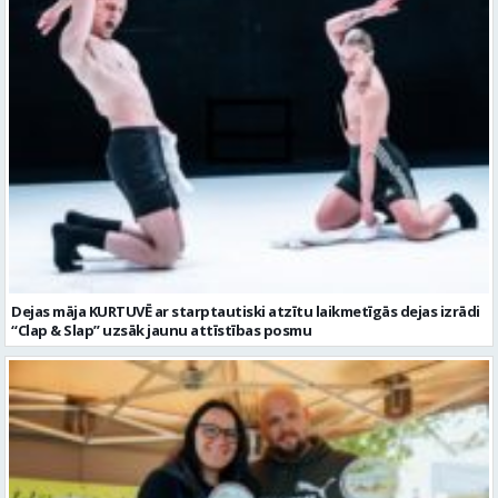
Dejas māja KURTUVĒ ar starptautiski atzītu laikmetīgās dejas izrādi
“Clap & Slap” uzsāk jaunu attīstības posmu