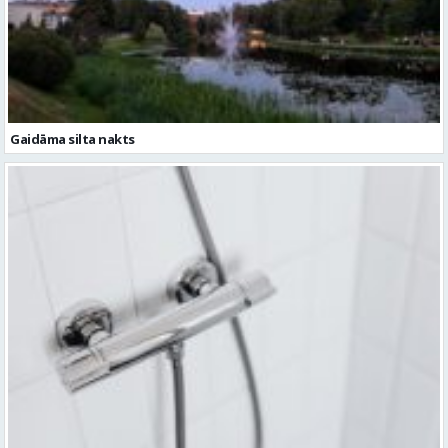
Gaidāma silta nakts
Ceturtdien iespējami dzeramā ūdens padeves pārtraukumi vairākās
vietās Valmierā
Ziņu arhīvs