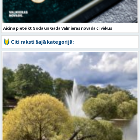
Citi raksti šajā kategorijā:
Piektdien laiks kļūs vēsāks un vējaināks