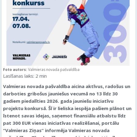
Foto autors:
Valmieras novada pašvaldība
Lasīšanas laiks:
2
min
Valmieras novada pašvaldība aicina aktīvus, radošus un
darboties gribošus jauniešus vecumā no 13 līdz 30
gadiem piedalīties 2026. gada jauniešu iniciatīvu
projektu konkursā. Šī ir lieliska iespēja pašiem plānot un
īstenot savas idejas, saņemot finansiālu atbalstu līdz
pat 300 EUR vienas iniciatīvas realizēšanai, portālu
“Valmieras Ziņas” informēja Valmieras novada