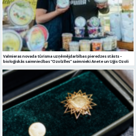
Valmieras novada tūrisma uzņēmējdarbības pieredzes stāsts –
bioloģiskās saimniecības “Ozolzīles” saimnieki Anete un Uģis Ozoli
Aicina pieteikt Goda un Gada Valmieras novada cilvēkus