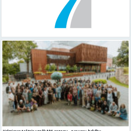
Valmieras teātris uzsāk 104. sezonu – par varu, brīvību