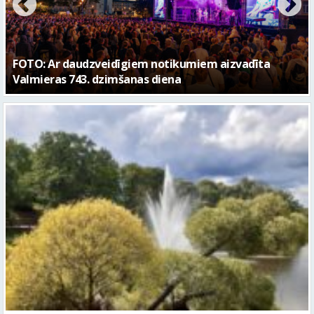
Piektdien laiks kļūs vēsāks un vējaināks