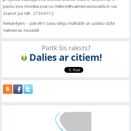
pastu eva-monika.svarca-millere@valmierasnovads.lv vai
zvanot pa tālr. 27304712.
Nekavējies – pārvērt savu ideju realitātē un uzlabo dzīvi
Valmieras novadā!
Patīk šis raksts?
Dalies ar citiem!