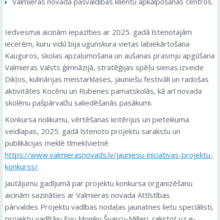
Valmieras novada pašvaldības klientu apkalpošanas centros.
Iedvesmai aicinām iepazīties ar 2025. gadā īstenotajām
iecerēm, kuru vidū bija ugunskura vietas labiekārtošana
Kauguros, skolas apzaļumošana un aušanas prasmju apgūšana
Valmieras Valsts ģimnāzijā, stratēģijas spēļu sienas izveide
Dikļos, kulinārijas meistarklases, jauniešu festivāli un radošas
aktivitātes Kocēnu un Rubenes pamatskolās, kā arī novada
skolēnu pašpārvalžu saliedēšanās pasākumi.
Konkursa nolikumu, vērtēšanas kritērijus un pieteikuma
veidlapas, 2025. gadā īstenoto projektu sarakstu un
publikācijas meklē tīmekļvietnē
https://www.valmierasnovads.lv/jauniesu-iniciativas-projektu-
konkurss/
.
Jautājumu gadījumā par projektu konkursa organizēšanu
aicinām sazināties ar Valmieras novada Attīstības
pārvaldes Projektu vadības nodaļas jaunatnes lietu speciālisti,
projektu vadītāju Evu Moniku Švarcu-Milleri, rakstot uz e-