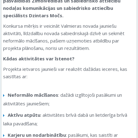
pašvaldības Zīmolvedības un sabiedrisko attiecību
nodaļas komunikācijas un sabiedrisko attiecību
speciālists Dzintars Močs.
Konkursa mērķis ir veicināt Valmieras novada jauniešu
aktivitāti, līdzdalību novada sabiedriskajā dzīvē un sekmēt
neformālo mācīšanos, pašiem uzņemoties atbildību par
projekta plānošanu, norisi un rezultātiem.
Kādas aktivitātes var īstenot?
Projekta ietvaros jaunieši var realizēt dažādas ieceres, kas
saistītas ar:
Neformālo mācīšanos
: dažādi izglītojoši pasākumi un
aktivitātes jauniešiem;
Aktīvu atpūtu
: aktivitātes brīvā dabā un lietderīga brīvā
laika pavadīšana;
Karjeru un nodarbinātību
: pasākumi, kas saistīti ar