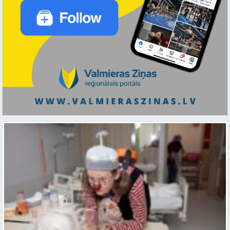
Ar smaidu un profesionālu sirdsiltumu: Dakteri Klauni uzsāk darbu