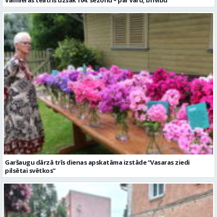
Garšaugu dārzā trīs dienas apskatāma izstāde “Vasaras ziedi
pilsētai svētkos”