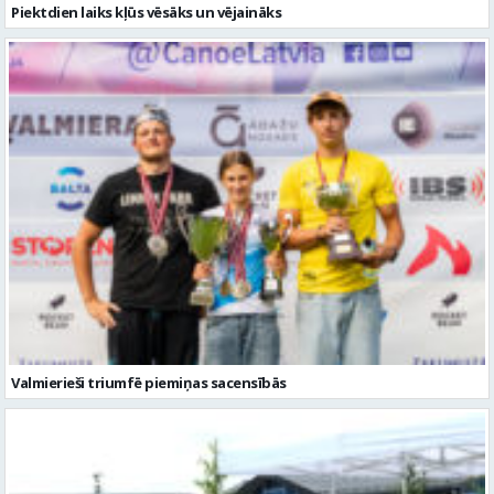
Valmierieši triumfē piemiņas sacensībās