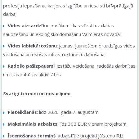
profesiju iepazīšanu, karjeras izglītību un iesaisti brīvprātīgajā
darbā;
Vides aizsardzību
: pasākumi, kas vērsti uz dabas
saudzēšanu un ekoloģisko domāšanu Valmieras novadā;
Vides labiekārtošanu
: jaunas, jauniešiem draudzīgas vides
veidošana un esošās infrastruktūras uzlabošana;
Radošo pašizpausmi
: izstāžu veidošana, radošās darbnīcas
un citas kultūras aktivitātes.
Svarīgi termiņi un nosacījumi:
Pieteikšanās
: līdz 2026. gada 7. augustam.
Maksimālais atbalsts
: līdz 300 EUR vienam projektam.
Īstenošanas termiņš
: atbalstītie projekti jāīsteno līdz