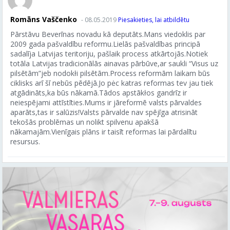
Romāns Vaščenko
- 08.05.2019
Piesakieties, lai atbildētu
Pārstāvu Beverīnas novadu kā deputāts.Mans viedoklis par
2009 gada pašvaldību reformu.Lielās pašvaldības principā
sadalīja Latvijas teritoriju, pašlaik process atkārtojās.Notiek
totāla Latvijas tradicionālās ainavas pārbūve,ar saukli “Visus uz
pilsētām”jeb nodokłi pilsētām.Process reformām laikam būs
ciklisks arī šī nebūs pēdējā.Jo pėc katras reformas tev jau tiek
atgādināts,ka būs nākamā.Tādos apstākłos gandrīz ir
neiespējami attīstīties.Mums ir jāreformē valsts pārvaldes
aparāts,tas ir salūzis!Valsts pārvalde nav spējīga atrisināt
tekošās problēmas un nolikt spilvenu apakšā
nākamajām.Vienīgais plāns ir taisīt reformas lai pārdalītu
resursus.