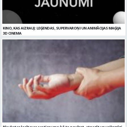
KINO, KAS AIZRAUJ: LEĢENDAS, SUPERVAROŅI UN ANIMĀCIJAS MAĢIJA
3D CINEMA
Plaukstas locītavas sastiepums: kā to novērst, atpazīt un veiksmīgi