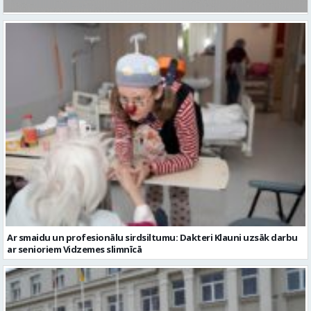
Ar smaidu un profesionālu sirdsiltumu: Dakteri Klauni uzsāk darbu
ar senioriem Vidzemes slimnīcā