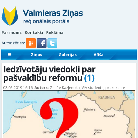
Par mums
Kontakti
Reklāma
Autorizēties:
Ziņas
Galerijas
Afiša
Sludinājumi
Reklāmraksti
Iedzīvotāju viedokļi par
pašvaldību reformu
(1)
08.05.2019 16:16,
Autors:
Zeltīte Kazļenoka, ViA studente, praktikante