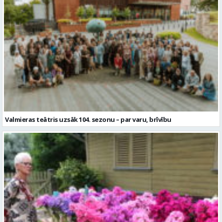
Valmieras teātris uzsāk 104. sezonu – par varu, brīvību