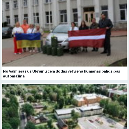
No Valmieras uz Ukrainu ceļā dodas vēl viena humānās palīdzības
automašīna