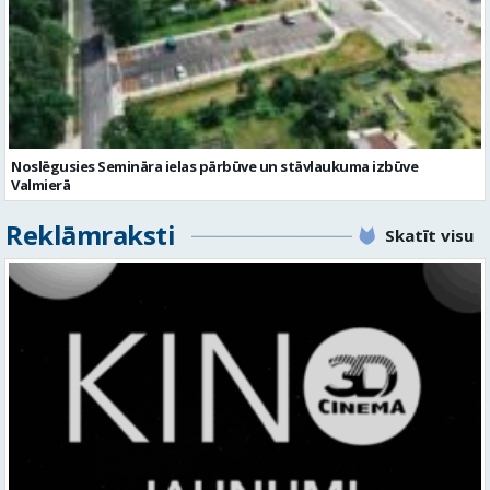
Noslēgusies Semināra ielas pārbūve un stāvlaukuma izbūve
Valmierā
Reklāmraksti
Skatīt visu