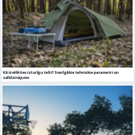
Kā izvēlēties izturīgu telti? Svarīgākie tehniskie parametri un
salīdzinājums