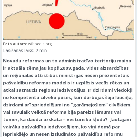
Foto autors:
wikipedia.org
Lasīšanas laiks:
2
min
Novadu reformas un to administratīvo teritoriju maiņa
ir aktuāla tēma jau kopš 2009.gada. Vides aizsardzības
un reģionālās attīstības ministrijas nesen prezentētais
pašvaldību reformas modelis ir uzplēsis vecās rētas un
atkal satraucis reģionu iedzīvotājus. Ir dzirdami viedokļi
no kompetentu cilvēku puses, kuri darbojas šajā lauciņā,
dzirdami arī spriedelējumi no “garāmejošiem” cilvēkiem.
Vai savulaik veiktā reforma bija pareizs lēmums vai
tomēr, kā daudzi uzskata – vēsturiska kļūda? Jautājām
vairāku pašvaldību iedzīvotājiem, ko viņi domā par
iepriekšējo un nesen izsludināto pašvaldību reformu