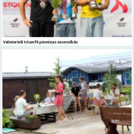
Valmierieši triumfē piemiņas sacensībās