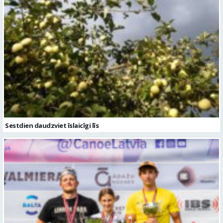
Sestdien daudzviet īslaicīgi līs