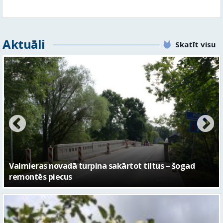
Aktuāli
Skatīt visu
No pagaidu teātra līdz laikmetīgās kultūras centram
– kā attīstīsies “Kurtuve”