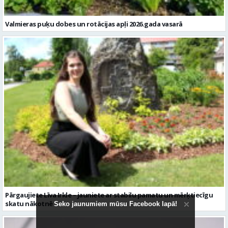
Valmieras puķu dobes un rotācijas apļi 2026.gada vasarā
Pārgaujiete Līva Irkle – jauniete ar stabilu pamatu un mērķtiecīgu
skatu nākotnē
Seko jaunumiem mūsu Facebook lapā!