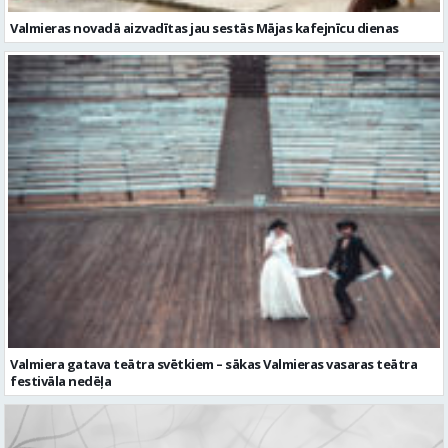
Valmieras novadā aizvadītas jau sestās Mājas kafejnīcu dienas
Valmiera gatava teātra svētkiem – sākas Valmieras vasaras teātra
festivāla nedēļa