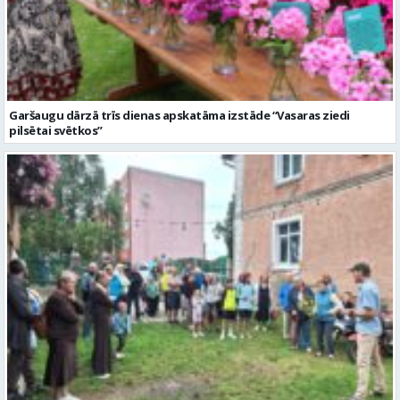
Garšaugu dārzā trīs dienas apskatāma izstāde “Vasaras ziedi
pilsētai svētkos”