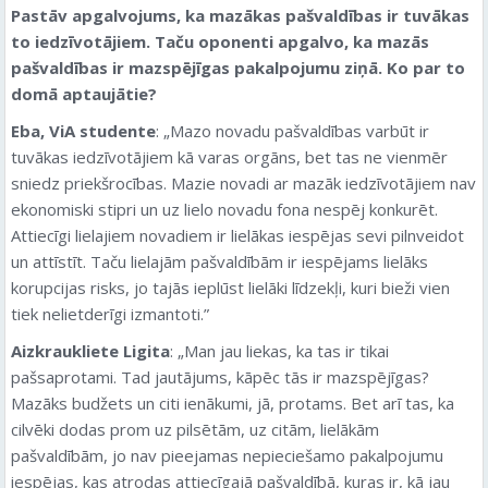
Pastāv apgalvojums, ka mazākas pašvaldības ir tuvākas
to iedzīvotājiem. Taču oponenti apgalvo, ka mazās
pašvaldības ir mazspējīgas pakalpojumu ziņā. Ko par to
domā aptaujātie?
Eba, ViA studente
: „Mazo novadu pašvaldības varbūt ir
tuvākas iedzīvotājiem kā varas orgāns, bet tas ne vienmēr
sniedz priekšrocības. Mazie novadi ar mazāk iedzīvotājiem nav
ekonomiski stipri un uz lielo novadu fona nespēj konkurēt.
Attiecīgi lielajiem novadiem ir lielākas iespējas sevi pilnveidot
un attīstīt. Taču lielajām pašvaldībām ir iespējams lielāks
korupcijas risks, jo tajās ieplūst lielāki līdzekļi, kuri bieži vien
tiek nelietderīgi izmantoti.”
Aizkraukliete Ligita
: „Man jau liekas, ka tas ir tikai
pašsaprotami. Tad jautājums, kāpēc tās ir mazspējīgas?
Mazāks budžets un citi ienākumi, jā, protams. Bet arī tas, ka
cilvēki dodas prom uz pilsētām, uz citām, lielākām
pašvaldībām, jo nav pieejamas nepieciešamo pakalpojumu
iespējas, kas atrodas attiecīgajā pašvaldībā, kuras ir, kā jau