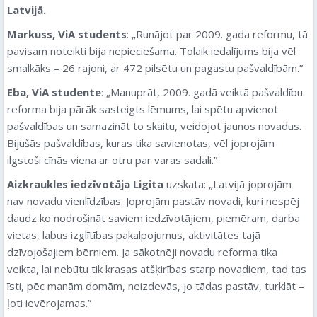
Latvijā.
Markuss, ViA students
: „Runājot par 2009. gada reformu, tā
pavisam noteikti bija nepieciešama. Tolaik iedalījums bija vēl
smalkāks – 26 rajoni, ar 472 pilsētu un pagastu pašvaldībām.”
Eba, ViA studente
: „Manuprāt, 2009. gadā veiktā pašvaldību
reforma bija pārāk sasteigts lēmums, lai spētu apvienot
pašvaldības un samazināt to skaitu, veidojot jaunos novadus.
Bijušās pašvaldības, kuras tika savienotas, vēl joprojām
ilgstoši cīnās viena ar otru par varas sadali.”
Aizkraukles iedzīvotāja Ligita
uzskata: „Latvijā joprojām
nav novadu vienlīdzības. Joprojām pastāv novadi, kuri nespēj
daudz ko nodrošināt saviem iedzīvotājiem, piemēram, darba
vietas, labus izglītības pakalpojumus, aktivitātes tajā
dzīvojošajiem bērniem. Ja sākotnēji novadu reforma tika
veikta, lai nebūtu tik krasas atšķirības starp novadiem, tad tas
īsti, pēc manām domām, neizdevās, jo tādas pastāv, turklāt –
ļoti ievērojamas.”