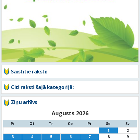
Saistītie raksti:
Citi raksti šajā kategorijā:
Ziņu arhīvs
Augusts 2026
Pi
Ot
Tr
Ce
Pi
Se
Sv
1
2
3
4
5
6
7
8
9