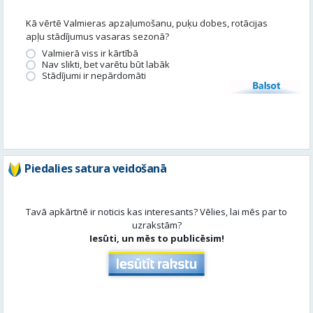
Kā vērtē Valmieras apzaļumošanu, puķu dobes, rotācijas
apļu stādījumus vasaras sezonā?
Valmierā viss ir kārtībā
Nav slikti, bet varētu būt labāk
Stādījumi ir nepārdomāti
Balsot
Piedalies satura veidošanā
Tavā apkārtnē ir noticis kas interesants? Vēlies, lai mēs par to
uzrakstām?
Iesūti, un mēs to publicēsim!