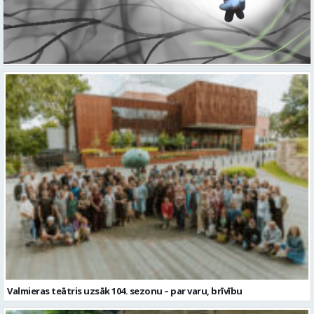
Valmieras teātris uzsāk 104. sezonu – par varu, brīvību