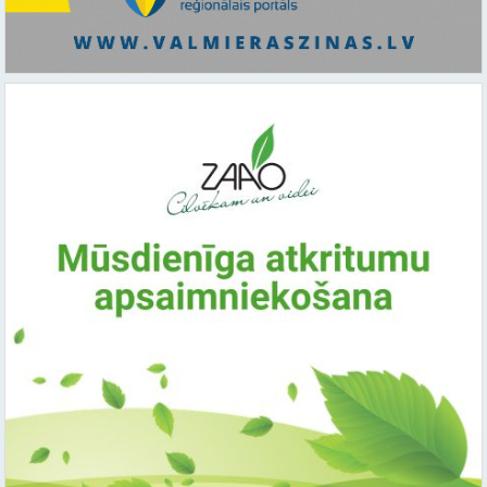
Saistītie raksti: