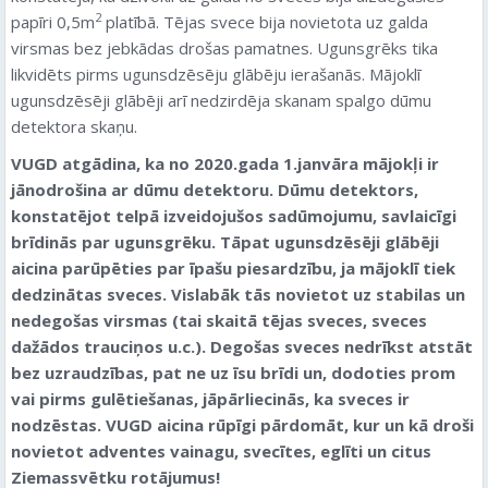
2
papīri 0,5m
platībā. Tējas svece bija novietota uz galda
virsmas bez jebkādas drošas pamatnes. Ugunsgrēks tika
likvidēts pirms ugunsdzēsēju glābēju ierašanās. Mājoklī
ugunsdzēsēji glābēji arī nedzirdēja skanam spalgo dūmu
detektora skaņu.
VUGD atgādina, ka no 2020.gada 1.janvāra mājokļi ir
jānodrošina ar dūmu detektoru. Dūmu detektors,
konstatējot telpā izveidojušos sadūmojumu, savlaicīgi
brīdinās par ugunsgrēku. Tāpat ugunsdzēsēji glābēji
aicina parūpēties par īpašu piesardzību, ja mājoklī tiek
dedzinātas sveces. Vislabāk tās novietot uz stabilas un
nedegošas virsmas (tai skaitā tējas sveces, sveces
dažādos trauciņos u.c.). Degošas sveces nedrīkst atstāt
bez uzraudzības, pat ne uz īsu brīdi un, dodoties prom
vai pirms gulētiešanas, jāpārliecinās, ka sveces ir
nodzēstas. VUGD aicina rūpīgi pārdomāt, kur un kā droši
novietot adventes vainagu, svecītes, eglīti un citus
Ziemassvētku rotājumus!