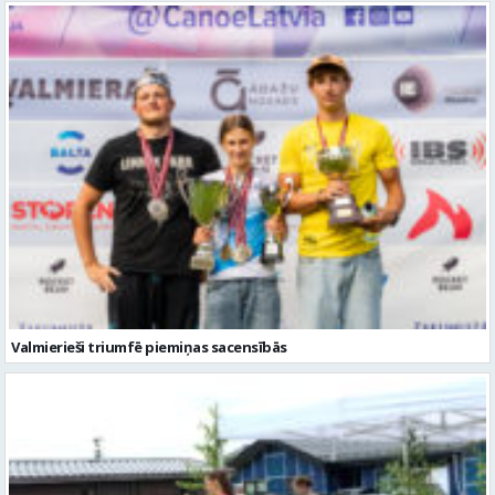
Valmierieši triumfē piemiņas sacensībās