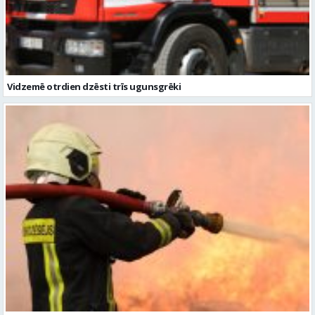
Vidzemē otrdien dzēsti trīs ugunsgrēki
Vidzemē dzēsti trīs ugunsgrēki
Ziņu arhīvs
Augusts 2026