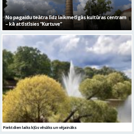
Piektdien laiks kļūs vēsāks un vējaināks