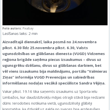
Foto autors:
Pixabay
Lasīšanas laiks:
2
min
Aizvadītajā diennaktī, laika posmā no 24.novembra
plkst. 6.30 līdz 25.novembra plkst. 6.30, Valsts
ugunsdzēsības un glābšanas dienesta (VUGD) Vidzemes
reģiona brigāde saņēma piecus izsaukumus – divus uz
ugunsgrēku dzēšanu, divus uz glābšanas darbiem, bet
vēl viens izsaukums bija maldinājums, portālu “Valmieras
Ziņas” informēja VUGD Prevencijas un sabiedrības
informēšanas nodaļas vecākā speciāliste Sandra Vējiņa.
Vakar plkst. 19.16 tika saņemts izsaukums uz Sporta ielu
Limbažos, kur daudzdzīvokļu mājas otrajā stāvā bija redzami
dūmi. Ierodoties notikuma vietā, ugunsdzēsēji glābēji
konstatēja, ka dzīvoklī uz galda no sveces bija aizdegušies