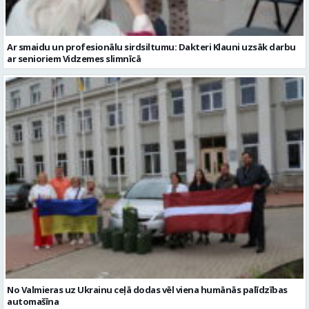
No Valmieras uz Ukrainu ceļā dodas vēl viena humānās palīdzības
automašīna