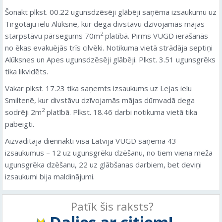
Šonakt plkst. 00.22 ugunsdzēsēji glābēji saņēma izsaukumu uz
Tirgotāju ielu Alūksnē, kur dega divstāvu dzīvojamās mājas
2
starpstāvu pārsegums 70m
platībā. Pirms VUGD ierašanās
no ēkas evakuējās trīs cilvēki. Notikuma vietā strādāja septiņi
Alūksnes un Apes ugunsdzēsēji glābēji. Plkst. 3.51 ugunsgrēks
tika likvidēts.
Vakar plkst. 17.23 tika saņemts izsaukums uz Lejas ielu
Smiltenē, kur divstāvu dzīvojamās mājas dūmvadā dega
2
sodrēji 2m
platībā. Plkst. 18.46 darbi notikuma vietā tika
pabeigti.
Aizvadītajā diennaktī visā Latvijā VUGD saņēma 43
izsaukumus – 12 uz ugunsgrēku dzēšanu, no tiem viena meža
ugunsgrēka dzēšanu, 22 uz glābšanas darbiem, bet deviņi
izsaukumi bija maldinājumi.
Patīk šis raksts?