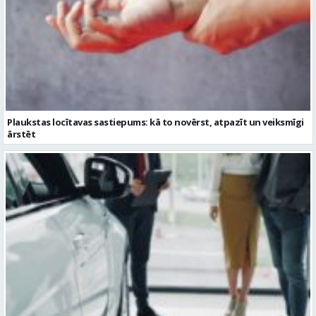
Plaukstas locītavas sastiepums: kā to novērst, atpazīt un veiksmīgi
ārstēt
Kāpēc divus trīs gadus veci mazlietoti auto ar garantiju ir laba izvēle