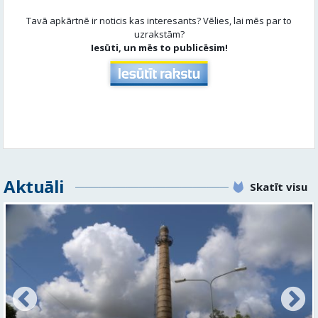
Aktuāli
Skatīt visu
FOTO: Ar daudzveidīgiem notikumiem aizvadīta
Valmieras 743. dzimšanas diena