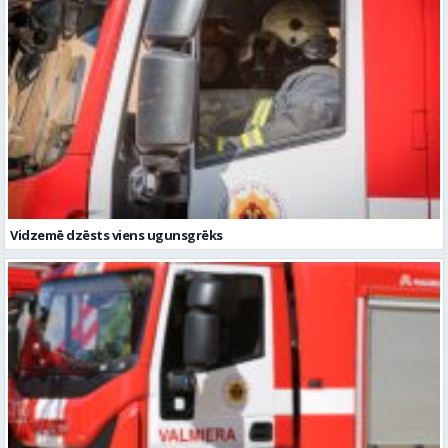
Vidzemē dzēsts viens ugunsgrēks