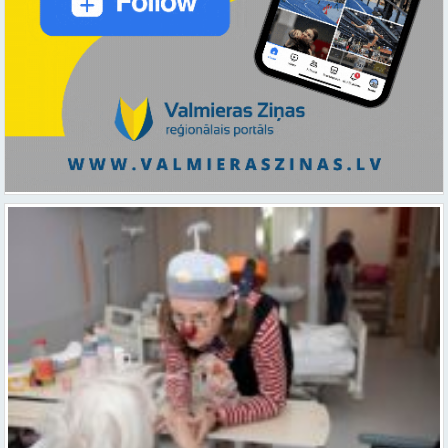
Ar smaidu un profesionālu sirdsiltumu: Dakteri Klauni uzsāk darbu
ar senioriem Vidzemes slimnīcā