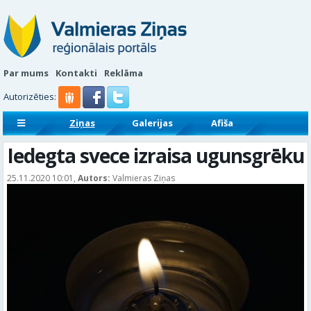
Par mums
Kontakti
Reklāma
Autorizēties:
Ziņas
Galerijas
Afiša
Sludinājumi
Reklāmraksti
Iedegta svece izraisa ugunsgrēku
25.11.2020 10:01,
Autors:
Valmieras Ziņas