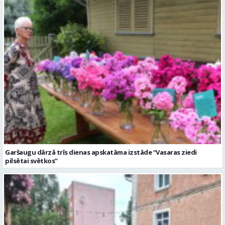
Garšaugu dārzā trīs dienas apskatāma izstāde “Vasaras ziedi
pilsētai svētkos”