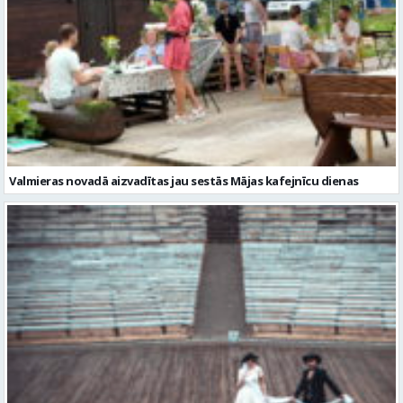
Valmieras novadā aizvadītas jau sestās Mājas kafejnīcu dienas
Valmiera gatava teātra svētkiem – sākas Valmieras vasaras teātra
festivāla nedēļa