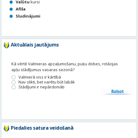
Aktuālais jautājums
Kā vērtē Valmieras apzaļumošanu, puķu dobes, rotācijas
apļu stādījumus vasaras sezonā?
Valmierā viss ir kārtībā
Nav slikti, bet varētu būt labāk
Stādījumi ir nepārdomāti
Balsot
Piedalies satura veidošanā
Tavā apkārtnē ir noticis kas interesants? Vēlies, lai mēs par to
uzrakstām?
Iesūti, un mēs to publicēsim!