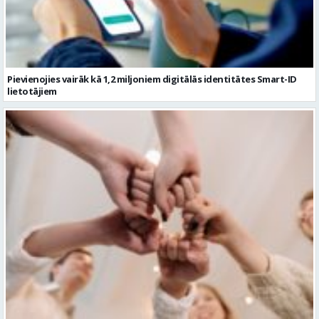
lietotājiem
Ko darīt ar kolēģiem vasarā, 10 aktīvas idejas komandas saliedēšanas
pasākumam