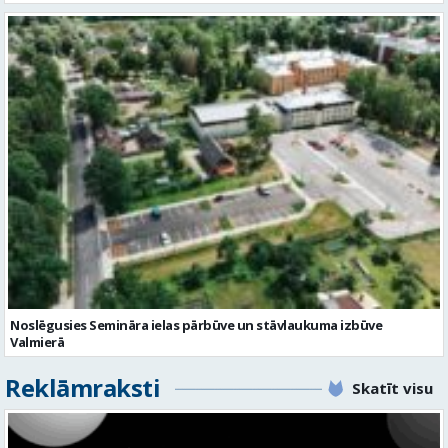
Noslēgusies Semināra ielas pārbūve un stāvlaukuma izbūve
Valmierā
Reklāmraksti
Skatīt visu