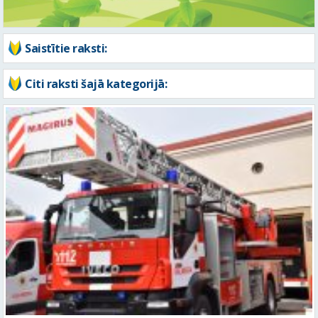
Citi raksti šajā kategorijā:
Vidzemē ugunsdzēsējiem glābējiem pieci izsaukumi