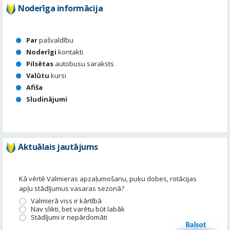
Noderīga informācija
Par
pašvaldību
Noderīgi
kontakti
Pilsētas
autobusu saraksts
Valūtu
kursi
Afiša
Sludinājumi
Aktuālais jautājums
Kā vērtē Valmieras apzaļumošanu, puķu dobes, rotācijas
apļu stādījumus vasaras sezonā?
Valmierā viss ir kārtībā
Nav slikti, bet varētu būt labāk
Stādījumi ir nepārdomāti
Balsot