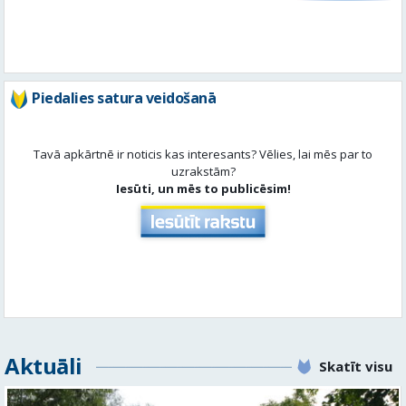
Piedalies satura veidošanā
Tavā apkārtnē ir noticis kas interesants? Vēlies, lai mēs par to
uzrakstām?
Iesūti, un mēs to publicēsim!
Aktuāli
Skatīt visu