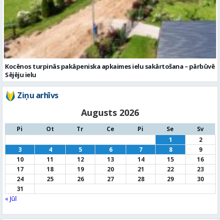
Kocēnos turpinās pakāpeniska apkaimes ielu sakārtošana – pārbūvē
Sējēju ielu
Ziņu arhīvs
Augusts 2026
Pi
Ot
Tr
Ce
Pi
Se
Sv
1
2
3
4
5
6
7
8
9
10
11
12
13
14
15
16
17
18
19
20
21
22
23
24
25
26
27
28
29
30
31
« Jūl