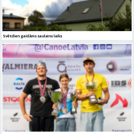
Svētdien gaidāms saulains laiks