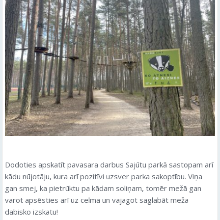
Dodoties apskatīt pavasara darbus Sajūtu parkā sastopam arī
kādu nūjotāju, kura arī pozitīvi uzsver parka sakoptību. Viņa
gan smej, ka pietrūktu pa kādam soliņam, tomēr mežā gan
varot apsēsties arī uz celma un vajagot saglabāt meža
dabisko izskatu!