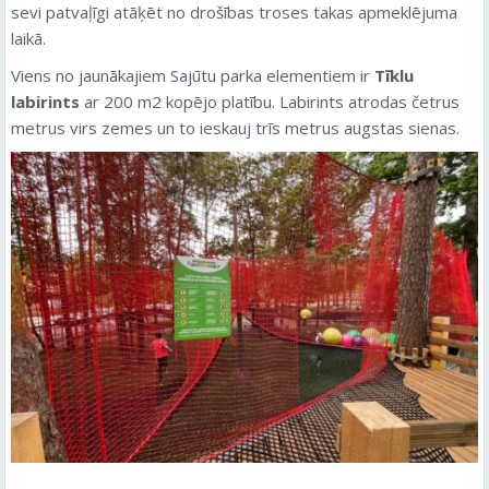
sevi patvaļīgi atāķēt no drošības troses takas apmeklējuma
laikā.
Viens no jaunākajiem Sajūtu parka elementiem ir
Tīklu
labirints
ar 200 m2 kopējo platību. Labirints atrodas četrus
metrus virs zemes un to ieskauj trīs metrus augstas sienas.