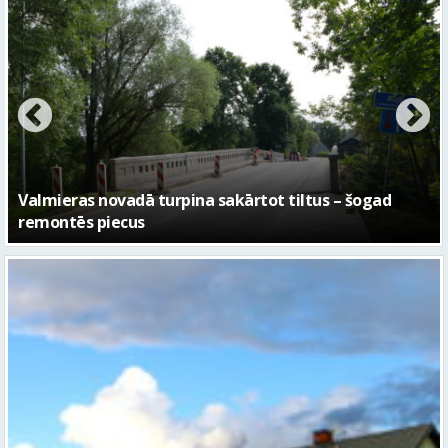
No pagaidu teātra līdz laikmetīgās kultūras centram
– kā attīstīsies “Kurtuve”