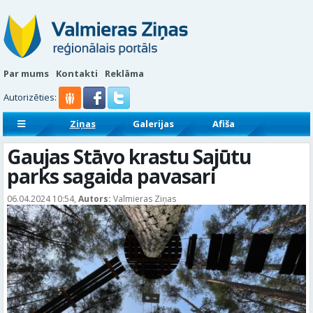
Par mums
Kontakti
Reklāma
Autorizēties:
Ziņas
Galerijas
Afiša
Sludinājumi
Reklāmraksti
Gaujas Stāvo krastu Sajūtu
parks sagaida pavasari
06.04.2024 10:54,
Autors:
Valmieras Ziņas