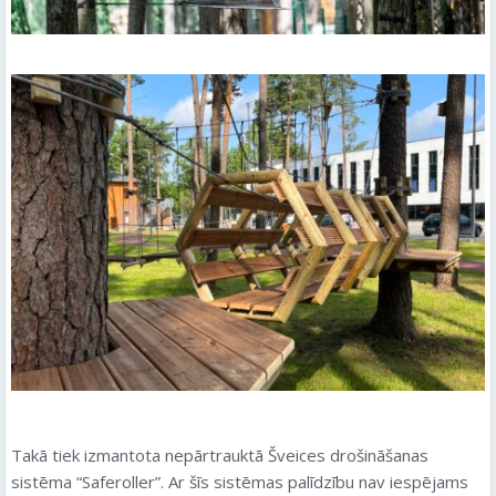
Takā tiek izmantota nepārtrauktā Šveices drošināšanas
sistēma “Saferoller”. Ar šīs sistēmas palīdzību nav iespējams