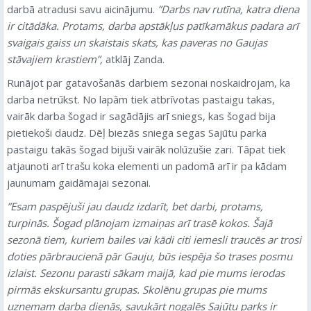
darbā atradusi savu aicinājumu.
”Darbs nav rutīna, katra diena
ir citādāka. Protams, darba apstākļus patīkamākus padara arī
svaigais gaiss un skaistais skats, kas paveras no Gaujas
stāvajiem krastiem”,
atklāj Zanda.
Runājot par gatavošanās darbiem sezonai noskaidrojam, ka
darba netrūkst. No lapām tiek atbrīvotas pastaigu takas,
vairāk darba šogad ir sagādājis arī sniegs, kas šogad bija
pietiekoši daudz. Dēļ biezās sniega segas Sajūtu parka
pastaigu takās šogad bijuši vairāk nolūzušie zari. Tāpat tiek
atjaunoti arī trašu koka elementi un padomā arī ir pa kādam
jaunumam gaidāmajai sezonai.
”Esam paspējuši jau daudz izdarīt, bet darbi, protams,
turpinās. Šogad plānojam izmaiņas arī trasē kokos. Šajā
sezonā tiem, kuriem bailes vai kādi citi iemesli traucēs ar trosi
doties pārbraucienā pār Gauju, būs iespēja šo trases posmu
izlaist. Sezonu parasti sākam maijā, kad pie mums ierodas
pirmās ekskursantu grupas. Skolēnu grupas pie mums
uzņemam darba dienās, savukārt nogalēs Sajūtu parks ir