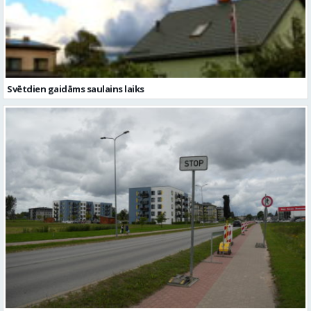
Svētdien gaidāms saulains laiks