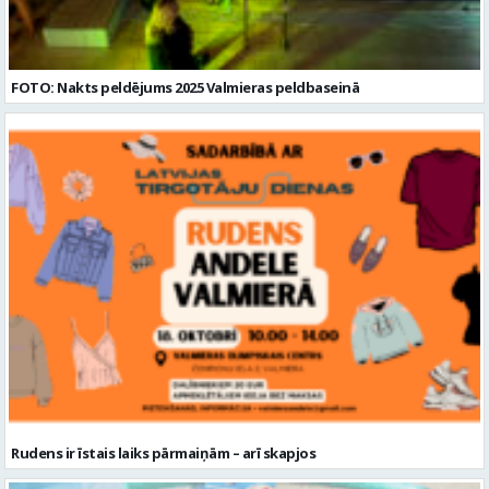
FOTO: Nakts peldējums 2025 Valmieras peldbaseinā
Rudens ir īstais laiks pārmaiņām – arī skapjos