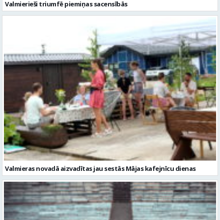
Valmierieši triumfē piemiņas sacensībās
Valmieras novadā aizvadītas jau sestās Mājas kafejnīcu dienas