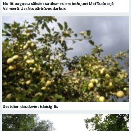
No 10. augusta sāksies satiksmes ierobežojumi Matīšu šosejā
Valmierā. Uzsāks pārbūves darbus
Sestdien daudzviet īslaicīgi līs