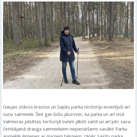
Gaujas stāvos krastus un Sajūtu parka teritoriju iecienījuši arī
suņu saimnieki. Šeit gan būtu jāuzsver, ka parka un arī visā
Valmieras pilsētas teritorijā sunim jābūt saitē un arī pēc sava
četrkājainā drauga saimniekiem nepieciešams savākt! Parku
apmeklē ģimenes ar maziem bērniem, tāpēc Sajūtu parka