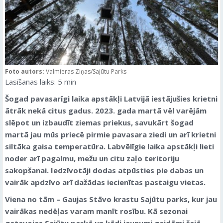
Foto autors:
Valmieras Ziņas/Sajūtu Parks
Lasīšanas laiks:
5
min
Šogad pavasarīgi laika apstākļi Latvijā iestājušies krietni
ātrāk nekā citus gadus. 2023. gada martā vēl varējām
slēpot un izbaudīt ziemas priekus, savukārt šogad
martā jau mūs priecē pirmie pavasara ziedi un arī krietni
siltāka gaisa temperatūra. Labvēlīgie laika apstākļi lieti
noder arī pagalmu, mežu un citu zaļo teritoriju
sakopšanai. Iedzīvotāji dodas atpūsties pie dabas un
vairāk apdzīvo arī dažādas iecienītas pastaigu vietas.
Viena no tām – Gaujas Stāvo krastu Sajūtu parks, kur jau
vairākas nedēļas varam manīt rosību. Kā sezonai
gatavojas Sajūtu parkā un kādi jaunumi gaidāmi šajā