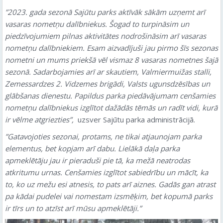
”2023. gada sezonā Sajūtu parks aktīvāk sākām uzņemt arī
vasaras nometņu dalībniekus.
Šogad to turpināsim un
piedzīvojumiem pilnas aktivitātes nodrošināsim arī vasaras
nometņu dalībniekiem. Esam aizvadījuši jau pirmo šīs sezonas
nometni un mums priekšā vēl vismaz 8 vasaras nometnes šajā
sezonā. Sadarbojamies arī ar skautiem, Valmiermuižas stalli,
Zemessardzes 2. Vidzemes brigādi, Valsts ugunsdzēsības un
glābšanas dienestu. Papildus parka piedāvājumam cenšamies
nometņu dalībniekus izglītot dažādās tēmās un radīt vidi, kurā
ir vēlme atgriezties”,
uzsver Sajūtu parka administrācijā.
”Gatavojoties sezonai, protams, ne tikai atjaunojam parka
elementus, bet kopjam arī dabu. Lielākā daļa parka
apmeklētāju jau ir pieraduši pie tā, ka mežā neatrodas
atkritumu urnas. Cenšamies izglītot sabiedrību un mācīt, ka
to, ko uz mežu esi atnesis, to pats arī aiznes. Gadās gan atrast
pa kādai pudelei vai nomestam izsmēķim, bet kopumā parks
ir tīrs un to atzīst arī mūsu apmeklētāji.”