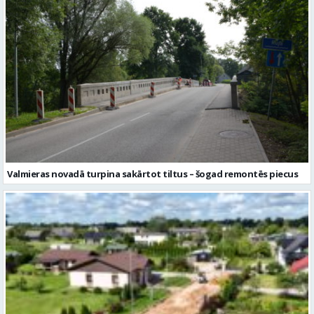
Valmieras novadā turpina sakārtot tiltus – šogad remontēs piecus