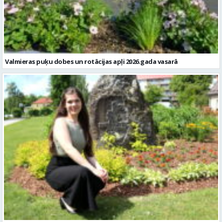
Valmieras puķu dobes un rotācijas apļi 2026.gada vasarā
Pārgaujiete Līva Irkle – jauniete ar stabilu pamatu un mērķtiecīgu
skatu nākotnē