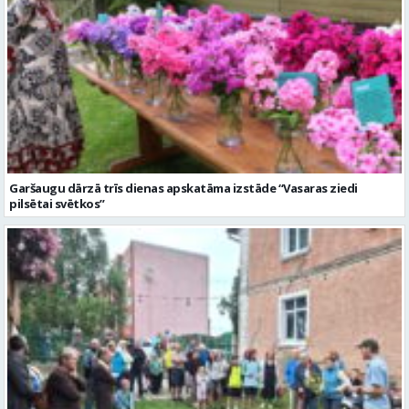
Garšaugu dārzā trīs dienas apskatāma izstāde “Vasaras ziedi
pilsētai svētkos”
Valmieras dzimšanas diena sākas ar Krāču kakta svētkiem