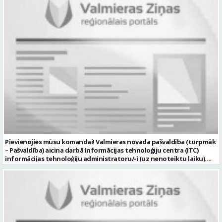
Pievienojies mūsu komandai! Valmieras novada pašvaldība (turpmāk
– Pašvaldība) aicina darbā Informācijas tehnoloģiju centra (ITC)
informācijas tehnoloģiju administratoru/-i (uz nenoteiktu laiku).
Darba vieta: Rūjienas un Naukšēnu apvienību teritorijās Ja Tev ir
vēlme: nodrošināt ar informācijas un komunikācijas tehnoloģijām
(turpmāk – IKT) saistīto problēmu pieteikumu pārvaldību un
operatīvu risināšanu; nodrošināt datortehnikas lietotāju atbalstu
un ar to saistīto problēmsituāciju risināšanu; uzstādīt, konfigurēt,
diagnosticēt un modernizēt Pašvaldības iestāžu datortehniku,
datortīklus un programmatūru, novērst kļūmes to darbībā;
kontrolēt ārējo pakalpojumu sniedzēju darbu izpildi Pašvaldības
iestādēs infrastruktūras uzturēšanā; sagatavot priekšlikumus par
IKT nomaiņu un efektīvāku izmantošanu; un ja Tev ir: vismaz vidējā
profesionālā izglītība informācijas tehnoloģiju jomā; darba
pieredze (ar informācijas tehnoloģijām saistītā jomā); izpratne par
datortehnikas un biroja tehnikas uzbūvi un problēmu risināšanas
secību; izpratne par datortīkla uzbūvi, tīkla iekārtu darbības