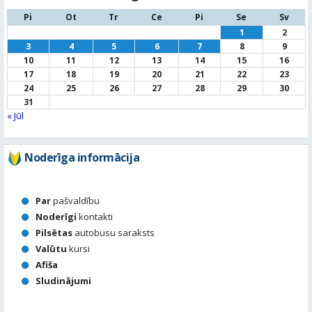
24
25
26
27
28
29
30
31
« Jūl
Noderīga informācija
Par
pašvaldību
Noderīgi
kontakti
Pilsētas
autobusu saraksts
Valūtu
kursi
Afiša
Sludinājumi
Aktuālais jautājums
Kā vērtē Valmieras apzaļumošanu, puķu dobes, rotācijas