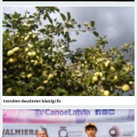
Sestdien daudzviet īslaicīgi līs