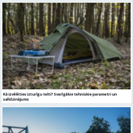
Kā izvēlēties izturīgu telti? Svarīgākie tehniskie parametri un
salīdzinājums