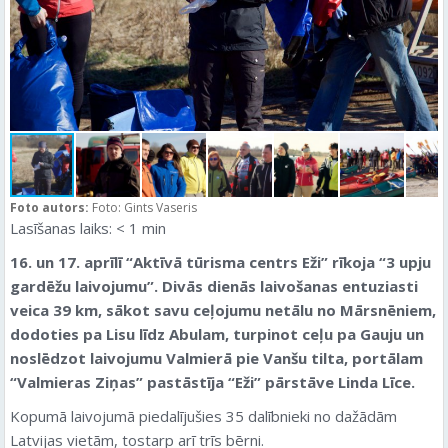
Foto autors:
Foto: Gints Vaseris
Lasīšanas laiks:
< 1
min
16. un 17. aprīlī “Aktīvā tūrisma centrs Eži” rīkoja “3 upju
gardēžu laivojumu”. Divās dienās laivošanas entuziasti
veica 39 km, sākot savu ceļojumu netālu no Mārsnēniem,
dodoties pa Lisu līdz Abulam, turpinot ceļu pa Gauju un
noslēdzot laivojumu Valmierā pie Vanšu tilta, portālam
“Valmieras Ziņas” pastāstīja “Eži” pārstāve Linda Līce.
Kopumā laivojumā piedalījušies 35 dalībnieki no dažādām
Latvijas vietām, tostarp arī trīs bērni.