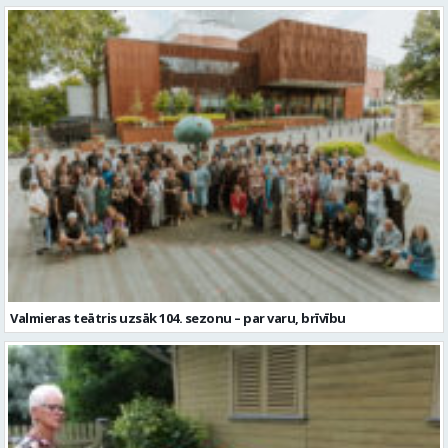
Valmieras teātris uzsāk 104. sezonu – par varu, brīvību