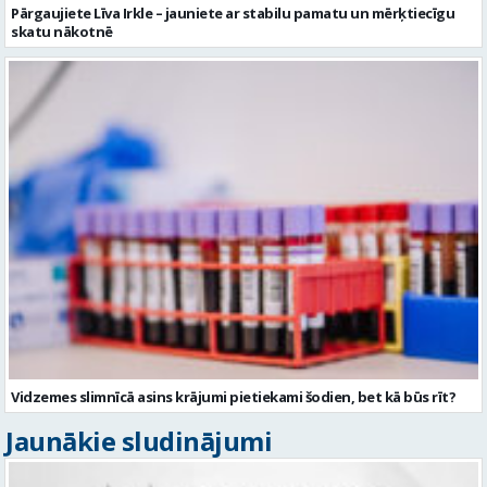
Vidzemes slimnīcā asins krājumi pietiekami šodien, bet kā būs rīt?
Jaunākie sludinājumi