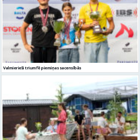
Valmierieši triumfē piemiņas sacensībās
Valmieras novadā aizvadītas jau sestās Mājas kafejnīcu dienas