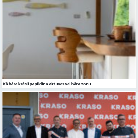
Kā bāra krēsli papildina virtuves vai bāra zonu