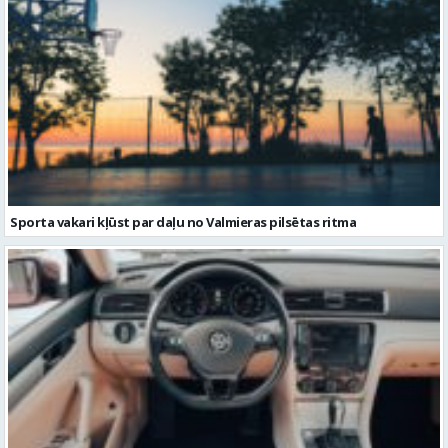
Sporta vakari kļūst par daļu no Valmieras pilsētas ritma
Volkswagen Passat uzturēšana: praktiska pieeja ilgākam