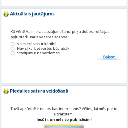
apļu stādījumus vasaras sezonā?
Valmierā viss ir kārtībā
Nav slikti, bet varētu būt labāk
Stādījumi ir nepārdomāti
Balsot
Piedalies satura veidošanā
Tavā apkārtnē ir noticis kas interesants? Vēlies, lai mēs par to
uzrakstām?
Iesūti, un mēs to publicēsim!