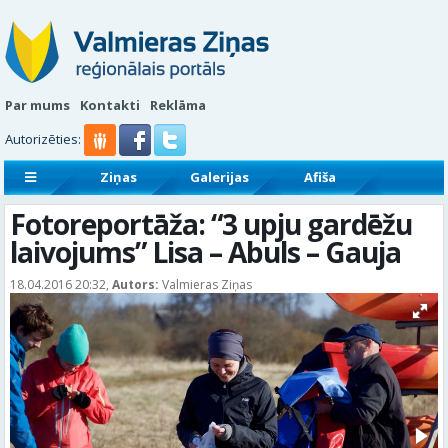
Par mums
Kontakti
Reklāma
Autorizēties:
Ziņas
Galerijas
Afiša
Sludinājumi
Reklāmraksti
Fotoreportāža: “3 upju gardēžu
laivojums” Lisa – Abuls – Gauja
18.04.2016 20:32,
Autors:
Valmieras Ziņas