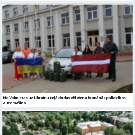
No Valmieras uz Ukrainu ceļā dodas vēl viena humānās palīdzības
automašīna