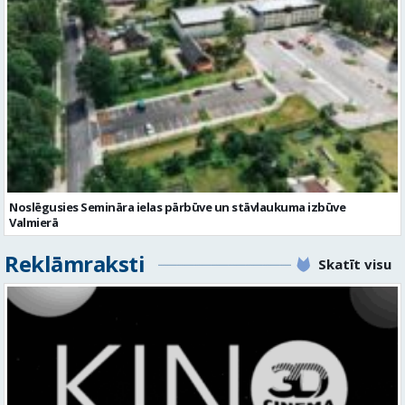
Noslēgusies Semināra ielas pārbūve un stāvlaukuma izbūve
Valmierā
Reklāmraksti
Skatīt visu