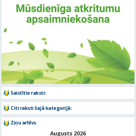
Saistītie raksti:
Citi raksti šajā kategorijā:
Ziņu arhīvs
Augusts 2026
Pi
Ot
Tr
Ce
Pi
Se
Sv
1
2
3
4
5
6
7
8
9
10
11
12
13
14
15
16
17
18
19
20
21
22
23