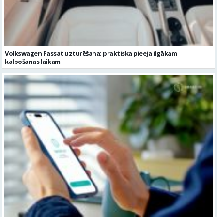
kalpošanas laikam
Pievienojies vairāk kā 1,2 miljoniem digitālās identitātes Smart-ID
lietotājiem