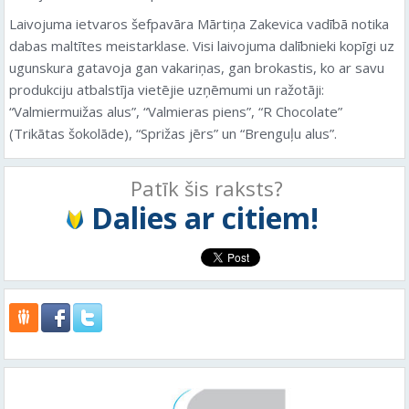
Laivojuma ietvaros šefpavāra Mārtiņa Zakevica vadībā notika
dabas maltītes meistarklase. Visi laivojuma dalībnieki kopīgi uz
ugunskura gatavoja gan vakariņas, gan brokastis, ko ar savu
produkciju atbalstīja vietējie uzņēmumi un ražotāji:
“Valmiermuižas alus”, “Valmieras piens”, “R Chocolate”
(Trikātas šokolāde), “Sprižas jērs” un “Brenguļu alus”.
Patīk šis raksts?
Dalies ar citiem!