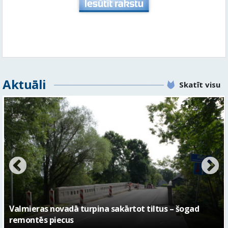
Aktuāli
Skatīt visu
No pagaidu teātra līdz laikmetīgās kultūras centram
– kā attīstīsies “Kurtuve”